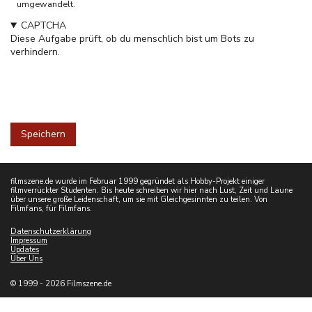
umgewandelt.
CAPTCHA
Diese Aufgabe prüft, ob du menschlich bist um Bots zu
verhindern.
filmszene.de wurde im Februar 1999 gegründet als Hobby-Projekt einiger
filmverrückter Studenten. Bis heute schreiben wir hier nach Lust, Zeit und Laune
über unsere große Leidenschaft, um sie mit Gleichgesinnten zu teilen. Von
Filmfans, für Filmfans.
Datenschutzerklärung
Impressum
Updates
Über Uns
© 1999 - 2026 Filmszene.de