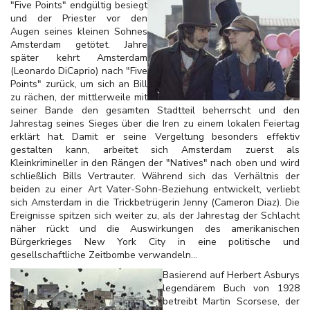
"Five Points" endgültig besiegt
und der Priester vor den
Augen seines kleinen Sohnes
Amsterdam getötet. Jahre
später kehrt Amsterdam
(Leonardo DiCaprio) nach "Five
Points" zurück, um sich an Bill
zu rächen, der mittlerweile mit
seiner Bande den gesamten Stadtteil beherrscht und den
Jahrestag seines Sieges über die Iren zu einem lokalen Feiertag
erklärt hat. Damit er seine Vergeltung besonders effektiv
gestalten kann, arbeitet sich Amsterdam zuerst als
Kleinkrimineller in den Rängen der "Natives" nach oben und wird
schließlich Bills Vertrauter. Während sich das Verhältnis der
beiden zu einer Art Vater-Sohn-Beziehung entwickelt, verliebt
sich Amsterdam in die Trickbetrügerin Jenny (Cameron Diaz). Die
Ereignisse spitzen sich weiter zu, als der Jahrestag der Schlacht
näher rückt und die Auswirkungen des amerikanischen
Bürgerkrieges New York City in eine politische und
gesellschaftliche Zeitbombe verwandeln...
Basierend auf Herbert Asburys
legendärem Buch von 1928
betreibt Martin Scorsese, der