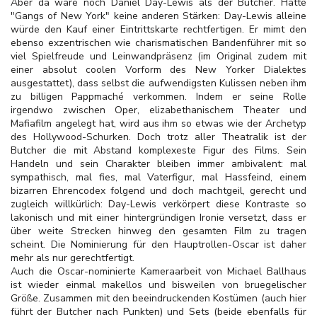
Aber da wäre noch Daniel Day-Lewis als der Butcher. Hätte
"Gangs of New York" keine anderen Stärken: Day-Lewis alleine
würde den Kauf einer Eintrittskarte rechtfertigen. Er mimt den
ebenso exzentrischen wie charismatischen Bandenführer mit so
viel Spielfreude und Leinwandpräsenz (im Original zudem mit
einer absolut coolen Vorform des New Yorker Dialektes
ausgestattet), dass selbst die aufwendigsten Kulissen neben ihm
zu billigen Pappmaché verkommen. Indem er seine Rolle
irgendwo zwischen Oper, elizabethanischem Theater und
Mafiafilm angelegt hat, wird aus ihm so etwas wie der Archetyp
des Hollywood-Schurken. Doch trotz aller Theatralik ist der
Butcher die mit Abstand komplexeste Figur des Films. Sein
Handeln und sein Charakter bleiben immer ambivalent: mal
sympathisch, mal fies, mal Vaterfigur, mal Hassfeind, einem
bizarren Ehrencodex folgend und doch machtgeil, gerecht und
zugleich willkürlich: Day-Lewis verkörpert diese Kontraste so
lakonisch und mit einer hintergründigen Ironie versetzt, dass er
über weite Strecken hinweg den gesamten Film zu tragen
scheint. Die Nominierung für den Hauptrollen-Oscar ist daher
mehr als nur gerechtfertigt.
Auch die Oscar-nominierte Kameraarbeit von Michael Ballhaus
ist wieder einmal makellos und bisweilen von bruegelischer
Größe. Zusammen mit den beeindruckenden Kostümen (auch hier
führt der Butcher nach Punkten) und Sets (beide ebenfalls für