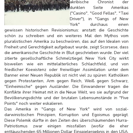
akribische Chronist der
dunklen Seite Amerikas
("Casino", "Good Fellas", "Taxi
Driver"), in "Gangs of New
York" durchaus einen
gewissen historischen Revisionismus: anstatt die Geschichte
schön zu schreiben und ein weiteres Mal den Mythos vom
pluralistischen Amerika zu beschwören, das auf den Idealen von
Freiheit und Gerechtigkeit aufgebaut wurde, zeigt Scorsese, dass
die amerikanische Geschichte in Blut geschrieben wurde. Der viel
zitierte gesellschaftliche Schmelztiegel New York City wirkt
bisweilen wie ein mittelalterliches Schlachtfeld, und von
friedlicher Koexistenz oder freiwilliger Assimilation unter dem
Banner einer Neuen Republik ist nicht viel zu spüren: Katholiken
gegen Protestanten, Arm gegen Reich, Weiß gegen Schwarz,
"Einheimische" gegen Ausländer. Die Einwanderer tragen die
Konflikte ihrer Heimat mit in die Neue Welt, wo sie aufgrund der
Bevölkerungsdichte und der brutalen Lebensumstände in "Five
Points" noch weiter eskalieren.
Das Amerika in "Gangs of New York" wird von sozial-
darwinistischen Prinzipien, Korruption und Egoismus geprägt.
Diese Polemik dürfte in den Zeiten des überschäumenden Hurra-
Patriotismus zwar einigen missfallen (wofür die eher
enttäuschenden 65 Millionen Dollar Einspielergebnis in den USA,