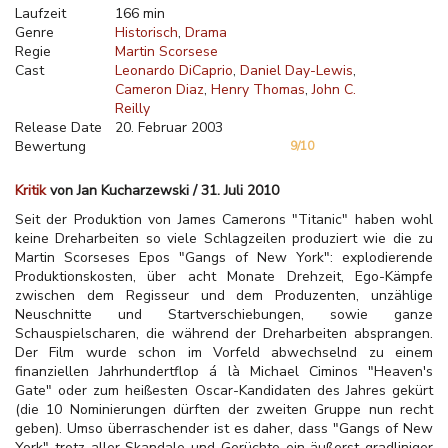
Laufzeit
166 min
Genre
Historisch
Drama
Regie
Martin Scorsese
Cast
Leonardo DiCaprio
Daniel Day-Lewis
Cameron Diaz
Henry Thomas
John C.
Reilly
Release Date
20. Februar 2003
Bewertung
9/10
Kritik
von Jan Kucharzewski / 31. Juli 2010
Seit der Produktion von James Camerons "Titanic" haben wohl
keine Dreharbeiten so viele Schlagzeilen produziert wie die zu
Martin Scorseses Epos "Gangs of New York": explodierende
Produktionskosten, über acht Monate Drehzeit, Ego-Kämpfe
zwischen dem Regisseur und dem Produzenten, unzählige
Neuschnitte und Startverschiebungen, sowie ganze
Schauspielscharen, die während der Dreharbeiten absprangen.
Der Film wurde schon im Vorfeld abwechselnd zu einem
finanziellen Jahrhundertflop á là Michael Ciminos "Heaven's
Gate" oder zum heißesten Oscar-Kandidaten des Jahres gekürt
(die 10 Nominierungen dürften der zweiten Gruppe nun recht
geben). Umso überraschender ist es daher, dass "Gangs of New
York" trotz aller Skandale und Gerüchte ein äußerst gradliniger