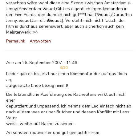
verachten wäre wohl diese eine Szene zwischen Amsterdam u.
Jenny(Amsterdam: &quot;Gibt es eigentlich irgendjemanden in
den Five Points, den du noch nich gef***t hast?&quot;/Daraufhin
Jenny: &quot;Ja - dich!&quot;). Versteht mich nicht falsch, der
Film is durchaus sehenswert, aber auch sicherlich auch kein
Meisterwerk. ^^
Permalink
Antworten
Ace am 26. September 2007 - 11:46
6/10
Leider gab es bis jetzt nur einen Kommentar der auf das doch
arg
aufgesetzte Ende bezug nimmt!
Die letztendliche Ausführung des Racheplans wirkt auf mich
eher
deplatziert und unpassend. Ich nehms dem Leo einfach nicht ab
nach alldem was er über Butcher und dessen Konflikt mit Leos
Vater
weiss, weiter auf Rache zu sinnen.
An sonsten routinierter und gut gemachter Film