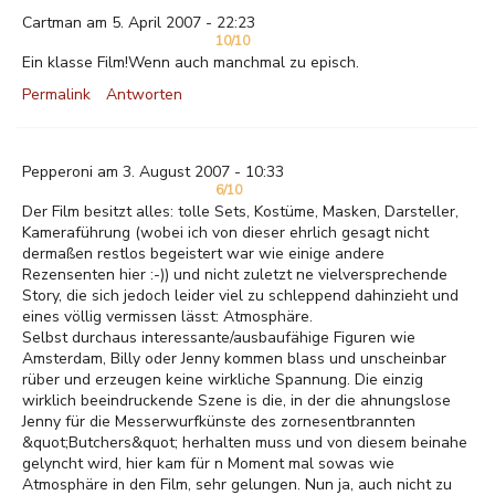
Cartman am 5. April 2007 - 22:23
10/10
Ein klasse Film!Wenn auch manchmal zu episch.
Permalink
Antworten
Pepperoni am 3. August 2007 - 10:33
6/10
Der Film besitzt alles: tolle Sets, Kostüme, Masken, Darsteller,
Kameraführung (wobei ich von dieser ehrlich gesagt nicht
dermaßen restlos begeistert war wie einige andere
Rezensenten hier :-)) und nicht zuletzt ne vielversprechende
Story, die sich jedoch leider viel zu schleppend dahinzieht und
eines völlig vermissen lässt: Atmosphäre.
Selbst durchaus interessante/ausbaufähige Figuren wie
Amsterdam, Billy oder Jenny kommen blass und unscheinbar
rüber und erzeugen keine wirkliche Spannung. Die einzig
wirklich beeindruckende Szene is die, in der die ahnungslose
Jenny für die Messerwurfkünste des zornesentbrannten
&quot;Butchers&quot; herhalten muss und von diesem beinahe
gelyncht wird, hier kam für n Moment mal sowas wie
Atmosphäre in den Film, sehr gelungen. Nun ja, auch nicht zu