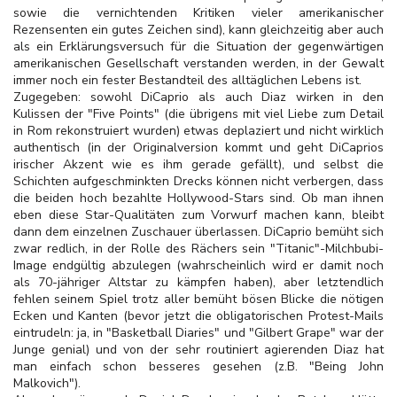
sowie die vernichtenden Kritiken vieler amerikanischer
Rezensenten ein gutes Zeichen sind), kann gleichzeitig aber auch
als ein Erklärungsversuch für die Situation der gegenwärtigen
amerikanischen Gesellschaft verstanden werden, in der Gewalt
immer noch ein fester Bestandteil des alltäglichen Lebens ist.
Zugegeben: sowohl DiCaprio als auch Diaz wirken in den
Kulissen der "Five Points" (die übrigens mit viel Liebe zum Detail
in Rom rekonstruiert wurden) etwas deplaziert und nicht wirklich
authentisch (in der Originalversion kommt und geht DiCaprios
irischer Akzent wie es ihm gerade gefällt), und selbst die
Schichten aufgeschminkten Drecks können nicht verbergen, dass
die beiden hoch bezahlte Hollywood-Stars sind. Ob man ihnen
eben diese Star-Qualitäten zum Vorwurf machen kann, bleibt
dann dem einzelnen Zuschauer überlassen. DiCaprio bemüht sich
zwar redlich, in der Rolle des Rächers sein "Titanic"-Milchbubi-
Image endgültig abzulegen (wahrscheinlich wird er damit noch
als 70-jähriger Altstar zu kämpfen haben), aber letztendlich
fehlen seinem Spiel trotz aller bemüht bösen Blicke die nötigen
Ecken und Kanten (bevor jetzt die obligatorischen Protest-Mails
eintrudeln: ja, in "Basketball Diaries" und "Gilbert Grape" war der
Junge genial) und von der sehr routiniert agierenden Diaz hat
man einfach schon besseres gesehen (z.B. "Being John
Malkovich").