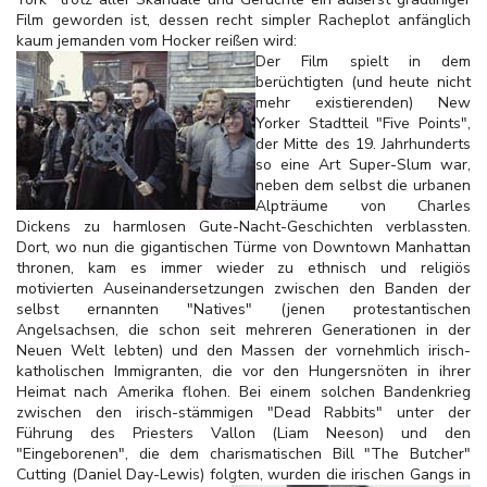
Film geworden ist, dessen recht simpler Racheplot anfänglich
kaum jemanden vom Hocker reißen wird:
Der Film spielt in dem
berüchtigten (und heute nicht
mehr existierenden) New
Yorker Stadtteil "Five Points",
der Mitte des 19. Jahrhunderts
so eine Art Super-Slum war,
neben dem selbst die urbanen
Alpträume von Charles
Dickens zu harmlosen Gute-Nacht-Geschichten verblassten.
Dort, wo nun die gigantischen Türme von Downtown Manhattan
thronen, kam es immer wieder zu ethnisch und religiös
motivierten Auseinandersetzungen zwischen den Banden der
selbst ernannten "Natives" (jenen protestantischen
Angelsachsen, die schon seit mehreren Generationen in der
Neuen Welt lebten) und den Massen der vornehmlich irisch-
katholischen Immigranten, die vor den Hungersnöten in ihrer
Heimat nach Amerika flohen. Bei einem solchen Bandenkrieg
zwischen den irisch-stämmigen "Dead Rabbits" unter der
Führung des Priesters Vallon (Liam Neeson) und den
"Eingeborenen", die dem charismatischen Bill "The Butcher"
Cutting (Daniel Day-Lewis) folgten, wurden die irischen Gangs in