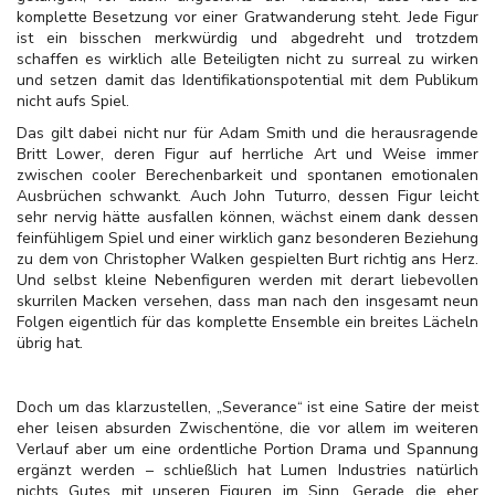
komplette Besetzung vor einer Gratwanderung steht. Jede Figur
ist ein bisschen merkwürdig und abgedreht und trotzdem
schaffen es wirklich alle Beteiligten nicht zu surreal zu wirken
und setzen damit das Identifikationspotential mit dem Publikum
nicht aufs Spiel.
Das gilt dabei nicht nur für Adam Smith und die herausragende
Britt Lower, deren Figur auf herrliche Art und Weise immer
zwischen cooler Berechenbarkeit und spontanen emotionalen
Ausbrüchen schwankt. Auch John Tuturro, dessen Figur leicht
sehr nervig hätte ausfallen können, wächst einem dank dessen
feinfühligem Spiel und einer wirklich ganz besonderen Beziehung
zu dem von Christopher Walken gespielten Burt richtig ans Herz.
Und selbst kleine Nebenfiguren werden mit derart liebevollen
skurrilen Macken versehen, dass man nach den insgesamt neun
Folgen eigentlich für das komplette Ensemble ein breites Lächeln
übrig hat.
Doch um das klarzustellen, „Severance“ ist eine Satire der meist
eher leisen absurden Zwischentöne, die vor allem im weiteren
Verlauf aber um eine ordentliche Portion Drama und Spannung
ergänzt werden – schließlich hat Lumen Industries natürlich
nichts Gutes mit unseren Figuren im Sinn. Gerade die eher