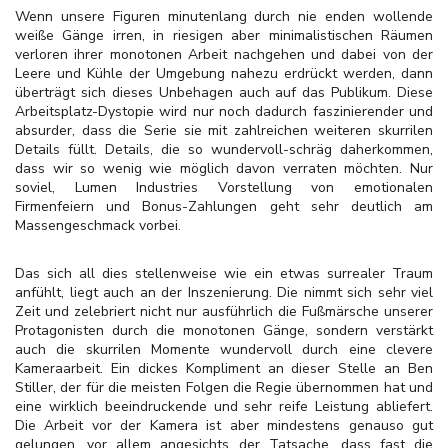
Wenn unsere Figuren minutenlang durch nie enden wollende
weiße Gänge irren, in riesigen aber minimalistischen Räumen
verloren ihrer monotonen Arbeit nachgehen und dabei von der
Leere und Kühle der Umgebung nahezu erdrückt werden, dann
überträgt sich dieses Unbehagen auch auf das Publikum. Diese
Arbeitsplatz-Dystopie wird nur noch dadurch faszinierender und
absurder, dass die Serie sie mit zahlreichen weiteren skurrilen
Details füllt. Details, die so wundervoll-schräg daherkommen,
dass wir so wenig wie möglich davon verraten möchten. Nur
soviel, Lumen Industries Vorstellung von emotionalen
Firmenfeiern und Bonus-Zahlungen geht sehr deutlich am
Massengeschmack vorbei.
Das sich all dies stellenweise wie ein etwas surrealer Traum
anfühlt, liegt auch an der Inszenierung. Die nimmt sich sehr viel
Zeit und zelebriert nicht nur ausführlich die Fußmärsche unserer
Protagonisten durch die monotonen Gänge, sondern verstärkt
auch die skurrilen Momente wundervoll durch eine clevere
Kameraarbeit. Ein dickes Kompliment an dieser Stelle an Ben
Stiller, der für die meisten Folgen die Regie übernommen hat und
eine wirklich beeindruckende und sehr reife Leistung abliefert.
Die Arbeit vor der Kamera ist aber mindestens genauso gut
gelungen, vor allem angesichts der Tatsache, dass fast die