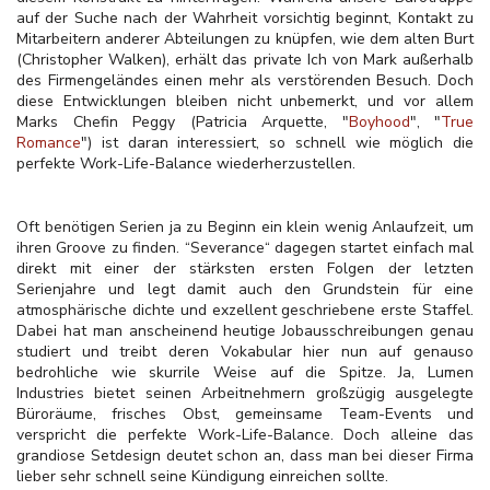
auf der Suche nach der Wahrheit vorsichtig beginnt, Kontakt zu
Mitarbeitern anderer Abteilungen zu knüpfen, wie dem alten Burt
(Christopher Walken), erhält das private Ich von Mark außerhalb
des Firmengeländes einen mehr als verstörenden Besuch. Doch
diese Entwicklungen bleiben nicht unbemerkt, und vor allem
Marks Chefin Peggy (Patricia Arquette, "
Boyhood
", "
True
Romance
") ist daran interessiert, so schnell wie möglich die
perfekte Work-Life-Balance wiederherzustellen.
Oft benötigen Serien ja zu Beginn ein klein wenig Anlaufzeit, um
ihren Groove zu finden. “Severance“ dagegen startet einfach mal
direkt mit einer der stärksten ersten Folgen der letzten
Serienjahre und legt damit auch den Grundstein für eine
atmosphärische dichte und exzellent geschriebene erste Staffel.
Dabei hat man anscheinend heutige Jobausschreibungen genau
studiert und treibt deren Vokabular hier nun auf genauso
bedrohliche wie skurrile Weise auf die Spitze. Ja, Lumen
Industries bietet seinen Arbeitnehmern großzügig ausgelegte
Büroräume, frisches Obst, gemeinsame Team-Events und
verspricht die perfekte Work-Life-Balance. Doch alleine das
grandiose Setdesign deutet schon an, dass man bei dieser Firma
lieber sehr schnell seine Kündigung einreichen sollte.