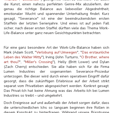
die Kunst, einen nahezu perfekten Genre-Mix abzuliefern, der
genau die richtige Balance aus liebevoller Abgedrehtheit,
emotionaler Wucht und spannender Unterhaltung findet. Kurz
gesagt, "Severance" ist eine der beeindruckendsten ersten
Staffeln der letzten Serienjahre. Und eines ist auf jeden Fall
sicher, nach dieser ersten Staffel dürften viele das Thema Work-
Life-Balance unter ganz neuen Gesichtspunkten betrachten.
Für eine ganz besondere Art der Work-Life-Balance haben sich
Mark (Adam Scott, "
Verlobung auf Umwegen
", "
Das erstaunliche
Leben des Walter Mitty
"), Irving (John Turturro, "
O Brother, where
art thou?
", "
Miller's Crossing
"), Helly (Britt Lower) und Dylan
(Zach Cherry) entschieden. Sie alle haben sich für die Firma
Lumen Industries der sogenannten Severance-Prozedur
unterzogen. Bei dieser wird durch einen operativen Eingriff dafür
gesorgt, dass die zukünftigen Erlebnisse auf der Arbeit strikt
separat vom Privatleben abgespeichert werden. Konkret gesagt:
Das Privat-Ich hat keine Ahnung was das Arbeits-Ich bei Lumen
Industries so treibt – und umgekehrt.
Doch Ereignisse auf und außerhalb der Arbeit sorgen dafür, dass
die unterschiedlichen Ichs so langsam beginnen ihre Rollen in
diesem Konstrukt zu hinterfragen. Während unsere Bürotruppe