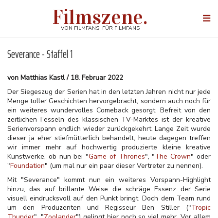
Direkt
Filmszene.
zum
Togg
Inhalt
navi
VON FILMFANS, FÜR FILMFANS
Severance - Staffel 1
von Matthias Kastl / 18. Februar 2022
Der Siegeszug der Serien hat in den letzten Jahren nicht nur jede
Menge toller Geschichten hervorgebracht, sondern auch noch für
ein weiteres wundervolles Comeback gesorgt. Befreit von den
zeitlichen Fesseln des klassischen TV-Marktes ist der kreative
Serienvorspann endlich wieder zurückgekehrt. Lange Zeit wurde
dieser ja eher stiefmütterlich behandelt, heute dagegen treffen
wir immer mehr auf hochwertig produzierte kleine kreative
Kunstwerke, ob nun bei "
Game of Thrones
", "
The Crown
" oder
"
Foundation
" (um mal nur ein paar dieser Vertreter zu nennen).
Mit "Severance" kommt nun ein weiteres Vorspann-Highlight
hinzu, das auf brillante Weise die schräge Essenz der Serie
visuell eindrucksvoll auf den Punkt bringt. Doch dem Team rund
um den Produzenten und Regisseur Ben Stiller ("
Tropic
Thunder
", "
Zoolander
") gelingt hier noch so viel mehr. Vor allem