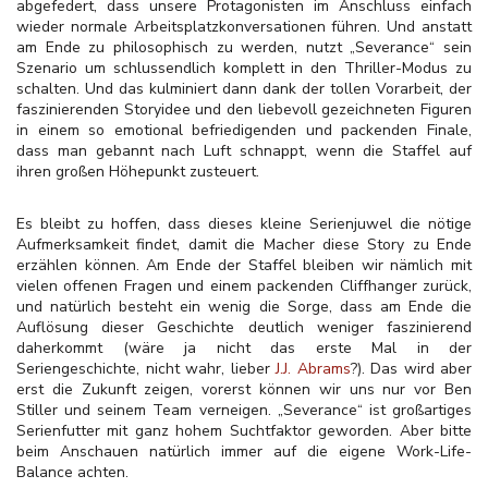
abgefedert, dass unsere Protagonisten im Anschluss einfach
wieder normale Arbeitsplatzkonversationen führen. Und anstatt
am Ende zu philosophisch zu werden, nutzt „Severance“ sein
Szenario um schlussendlich komplett in den Thriller-Modus zu
schalten. Und das kulminiert dann dank der tollen Vorarbeit, der
faszinierenden Storyidee und den liebevoll gezeichneten Figuren
in einem so emotional befriedigenden und packenden Finale,
dass man gebannt nach Luft schnappt, wenn die Staffel auf
ihren großen Höhepunkt zusteuert.
Es bleibt zu hoffen, dass dieses kleine Serienjuwel die nötige
Aufmerksamkeit findet, damit die Macher diese Story zu Ende
erzählen können. Am Ende der Staffel bleiben wir nämlich mit
vielen offenen Fragen und einem packenden Cliffhanger zurück,
und natürlich besteht ein wenig die Sorge, dass am Ende die
Auflösung dieser Geschichte deutlich weniger faszinierend
daherkommt (wäre ja nicht das erste Mal in der
Seriengeschichte, nicht wahr, lieber
J.J. Abrams
?). Das wird aber
erst die Zukunft zeigen, vorerst können wir uns nur vor Ben
Stiller und seinem Team verneigen. „Severance“ ist großartiges
Serienfutter mit ganz hohem Suchtfaktor geworden. Aber bitte
beim Anschauen natürlich immer auf die eigene Work-Life-
Balance achten.