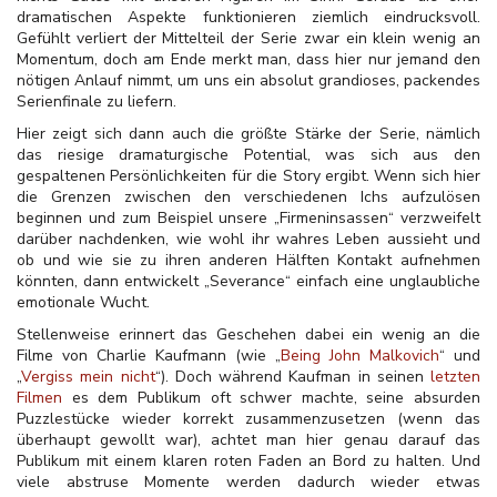
dramatischen Aspekte funktionieren ziemlich eindrucksvoll.
Gefühlt verliert der Mittelteil der Serie zwar ein klein wenig an
Momentum, doch am Ende merkt man, dass hier nur jemand den
nötigen Anlauf nimmt, um uns ein absolut grandioses, packendes
Serienfinale zu liefern.
Hier zeigt sich dann auch die größte Stärke der Serie, nämlich
das riesige dramaturgische Potential, was sich aus den
gespaltenen Persönlichkeiten für die Story ergibt. Wenn sich hier
die Grenzen zwischen den verschiedenen Ichs aufzulösen
beginnen und zum Beispiel unsere „Firmeninsassen“ verzweifelt
darüber nachdenken, wie wohl ihr wahres Leben aussieht und
ob und wie sie zu ihren anderen Hälften Kontakt aufnehmen
könnten, dann entwickelt „Severance“ einfach eine unglaubliche
emotionale Wucht.
Stellenweise erinnert das Geschehen dabei ein wenig an die
Filme von Charlie Kaufmann (wie „
Being John Malkovich
“ und
„
Vergiss mein nicht
“). Doch während Kaufman in seinen
letzten
Filmen
es dem Publikum oft schwer machte, seine absurden
Puzzlestücke wieder korrekt zusammenzusetzen (wenn das
überhaupt gewollt war), achtet man hier genau darauf das
Publikum mit einem klaren roten Faden an Bord zu halten. Und
viele abstruse Momente werden dadurch wieder etwas