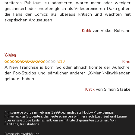
breiteres Publikum zu adaptieren, waren mehr oder weniger
gescheitert oder endeten gleich als Videopremieren. Dazu galten
die Fans der Comics als überaus kritisch und wachten mit
skeptischen Argusaugen
Kritik
von Volker Robrahn
X-Men
Kino
8/10
A New Franchise is born! So oder ähnlich könnte der Aufschrei
der Fox-Studios und sämtlicher anderer „X-Men“-Mitwirkenden
gelautet haben.
Kritik
von Simon Staake
filmszene.de wurde im Februar 1999 gegründet als Hobby-Projekt einiger
filmverrückter Studenten. Bis heute schreiben wir hier nach Lust, Zeit und Laune
über unsere große Leidenschaft, um sie mit Gleichgesinnten zu teilen. Von
Filmfans, für Filmfans.
Datenschutzerklärung