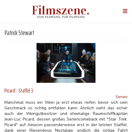
Direkt
Filmszene.
zum
Togg
Inhalt
navi
VON FILMFANS, FÜR FILMFANS
Patrick Stewart
Picard - Staffel 3
Serien
Manchmal muss ein Wein ja erst etwas reifen, bevor sich sein
Geschmack so richtig entfalten kann. Ähnlich sieht das sicher
auch der Weingutbesitzer und ehemalige Raumschiffkapitän
Jean-Luc Picard, dessen großes Seriencomeback mit "Star Trek:
Picard" auf Amazon passenderweise erst in der letzten Staffel,
dank einer Riesendosis Nostalgie, endlich die nötige Fahrt