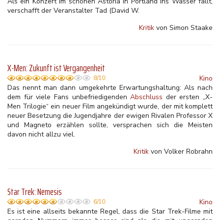
Als ein Konzert im schönen Astoria in Portland ins Wasser fällt,
verschafft der Veranstalter Tad (David W.
Kritik
von Simon Staake
X-Men: Zukunft ist Vergangenheit
Kino
8/10
Das nennt man dann umgekehrte Erwartungshaltung: Als nach
dem für viele Fans unbefriedigenden
Abschluss
der ersten „X-
Men Trilogie“ ein neuer Film angekündigt wurde, der mit komplett
neuer Besetzung die Jugendjahre der ewigen Rivalen Professor X
und Magneto erzählen sollte, versprachen sich die Meisten
davon nicht allzu viel.
Kritik
von Volker Robrahn
Star Trek: Nemesis
Kino
6/10
Es ist eine allseits bekannte Regel, dass die Star Trek-Filme mit