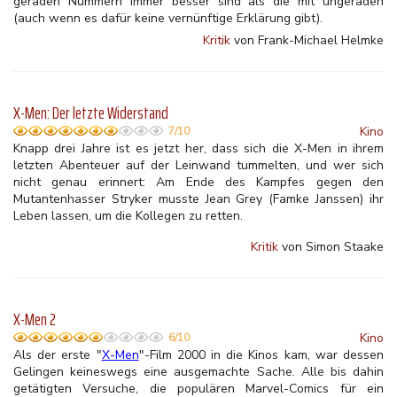
geraden Nummern immer besser sind als die mit ungeraden
(auch wenn es dafür keine vernünftige Erklärung gibt).
Kritik
von Frank-Michael Helmke
X-Men: Der letzte Widerstand
Kino
7/10
Knapp drei Jahre ist es jetzt her, dass sich die X-Men in ihrem
letzten Abenteuer auf der Leinwand tummelten, und wer sich
nicht genau erinnert: Am Ende des Kampfes gegen den
Mutantenhasser Stryker musste Jean Grey (Famke Janssen) ihr
Leben lassen, um die Kollegen zu retten.
Kritik
von Simon Staake
X-Men 2
Kino
6/10
Als der erste "
X-Men
"-Film 2000 in die Kinos kam, war dessen
Gelingen keineswegs eine ausgemachte Sache. Alle bis dahin
getätigten Versuche, die populären Marvel-Comics für ein