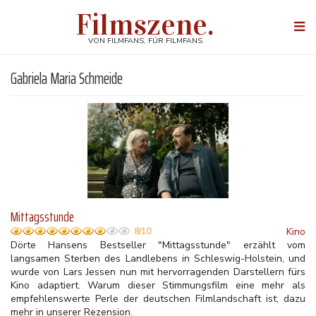
Direkt
Filmszene.
zum
Togg
Inhalt
navi
VON FILMFANS, FÜR FILMFANS
Gabriela Maria Schmeide
Mittagsstunde
Kino
8/10
Dörte Hansens Bestseller "Mittagsstunde" erzählt vom
langsamen Sterben des Landlebens in Schleswig-Holstein, und
wurde von Lars Jessen nun mit hervorragenden Darstellern fürs
Kino adaptiert. Warum dieser Stimmungsfilm eine mehr als
empfehlenswerte Perle der deutschen Filmlandschaft ist, dazu
mehr in unserer Rezension.