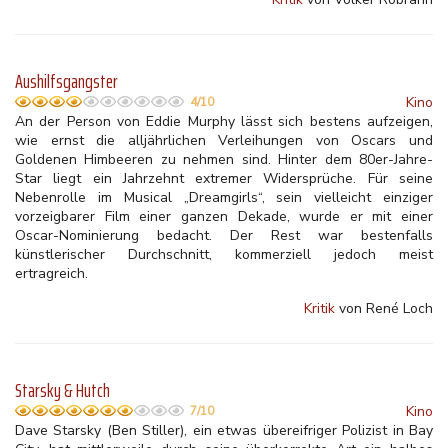
Aushilfsgangster
Kino
4/10
An der Person von Eddie Murphy lässt sich bestens aufzeigen,
wie ernst die alljährlichen Verleihungen von Oscars und
Goldenen Himbeeren zu nehmen sind. Hinter dem 80er-Jahre-
Star liegt ein Jahrzehnt extremer Widersprüche. Für seine
Nebenrolle im Musical „Dreamgirls“, sein vielleicht einziger
vorzeigbarer Film einer ganzen Dekade, wurde er mit einer
Oscar-Nominierung bedacht. Der Rest war bestenfalls
künstlerischer Durchschnitt, kommerziell jedoch meist
ertragreich.
Kritik
von René Loch
Starsky & Hutch
Kino
7/10
Dave Starsky (Ben Stiller), ein etwas übereifriger Polizist in Bay