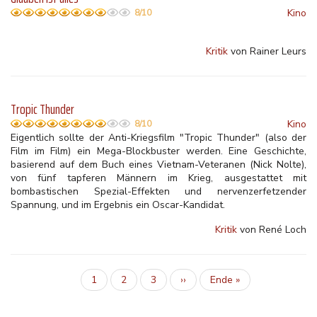
Kino
8/10
Kritik
von Rainer Leurs
Tropic Thunder
Kino
8/10
Eigentlich sollte der Anti-Kriegsfilm "Tropic Thunder" (also der
Film im Film) ein Mega-Blockbuster werden. Eine Geschichte,
basierend auf dem Buch eines Vietnam-Veteranen (Nick Nolte),
von fünf tapferen Männern im Krieg, ausgestattet mit
bombastischen Spezial-Effekten und nervenzerfetzender
Spannung, und im Ergebnis ein Oscar-Kandidat.
Kritik
von René Loch
Aktuelle
1
Inhalt
2
Inhalt
3
Nächste
››
Letzte
Ende »
Seitennummerierung
Seite
Seite
Seite