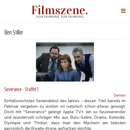
Direkt
Filmszene.
zum
Togg
Inhalt
navi
VON FILMFANS, FÜR FILMFANS
Ben Stiller
Severance - Staffel 1
Serien
Einfallsreichstes Seriendebüt des Jahres – diesen Titel bereits im
Februar vergeben zu wollen ist natürlich schon etwas gewagt.
Doch mit "Severance" gelingt Apple TV+ ein so faszinierender
und wundervoll-schräger Mix aus Büro-Satire, Drama, Komödie,
Dystopie und Thriller, dass man den Machern am liebsten
persönlich die Kreativ-Krone aufsetzen möchte.