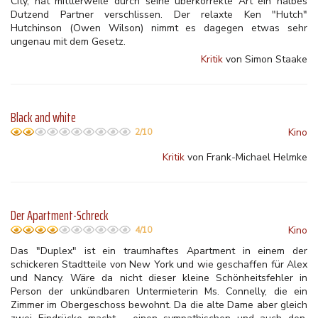
City, hat mittlerweile durch seine überkorrekte Art ein halbes
Dutzend Partner verschlissen. Der relaxte Ken "Hutch"
Hutchinson (Owen Wilson) nimmt es dagegen etwas sehr
ungenau mit dem Gesetz.
Kritik
von Simon Staake
Black and white
Kino
2/10
Kritik
von Frank-Michael Helmke
Der Apartment-Schreck
Kino
4/10
Das "Duplex" ist ein traumhaftes Apartment in einem der
schickeren Stadtteile von New York und wie geschaffen für Alex
und Nancy. Wäre da nicht dieser kleine Schönheitsfehler in
Person der unkündbaren Untermieterin Ms. Connelly, die ein
Zimmer im Obergeschoss bewohnt. Da die alte Dame aber gleich