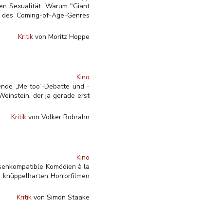
nen Sexualität. Warum "Giant
r des Coming-of-Age-Genres
Kritik
von Moritz Hoppe
Kino
ende „Me too“-Debatte und -
instein, der ja gerade erst
Kritik
von Volker Robrahn
Kino
assenkompatible Komödien à la
n knüppelharten Horrorfilmen
Kritik
von Simon Staake