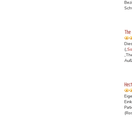
Bez
Sch
The 
Die
(„
So
„Th
Auße
Hect
Eig
Ein
Pat
(Ro