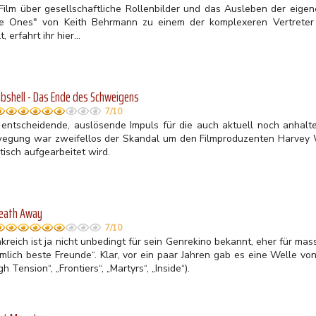
 Film über gesellschaftliche Rollenbilder und das Ausleben der eige
tle Ones" von Keith Behrmann zu einem der komplexeren Vertrete
t, erfahrt ihr hier...
shell - Das Ende des Schweigens
7/10
 entscheidende, auslösende Impuls für die auch aktuell noch anhalt
egung war zweifellos der Skandal um den Filmproduzenten Harvey We
stisch aufgearbeitet wird.
reath Away
7/10
nkreich ist ja nicht unbedingt für sein Genrekino bekannt, eher für m
emlich beste Freunde“. Klar, vor ein paar Jahren gab es eine Welle vo
gh Tension“, „Frontiers“, „Martyrs“, „Inside“).