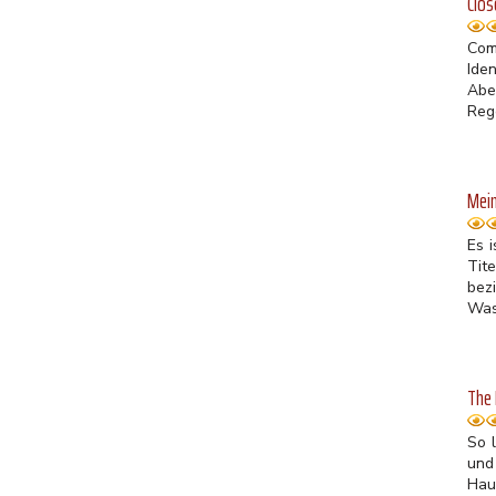
Clos
Com
Ide
Abe
Reg
Mein
Es 
Tit
bezi
Was
The 
So 
und
Hau