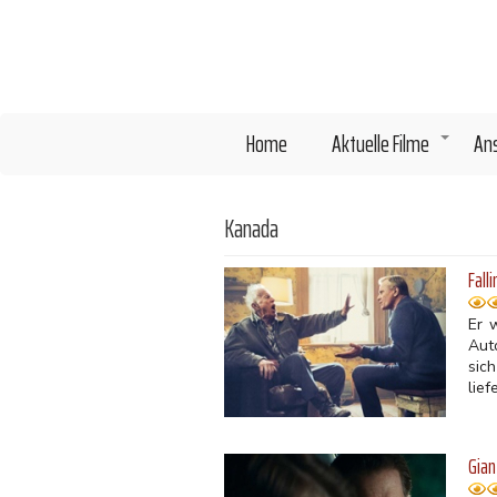
Direkt
zum
Inhalt
Home
Aktuelle Filme
An
+
Kanada
Fall
Er 
Aut
sic
lief
Gian