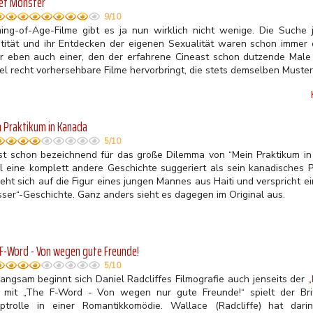
et Monster
9/10
ing-of-Age-Filme gibt es ja nun wirklich nicht wenige. Die Suche
ntität und ihr Entdecken der eigenen Sexualität waren schon immer ei
r eben auch einer, den der erfahrene Cineast schon dutzende Male
el recht vorhersehbare Filme hervorbringt, die stets demselben Muster
 Praktikum in Kanada
5/10
ist schon bezeichnend für das große Dilemma von “Mein Praktikum in
el eine komplett andere Geschichte suggeriert als sein kanadisches
eht sich auf die Figur eines jungen Mannes aus Haiti und verspricht e
ser“-Geschichte. Ganz anders sieht es dagegen im Original aus.
F-Word - Von wegen gute Freunde!
5/10
langsam beginnt sich Daniel Radcliffes Filmografie auch jenseits der
„
 mit „The F-Word - Von wegen nur gute Freunde!“ spielt der Br
ptrolle in einer Romantikkomödie. Wallace (Radcliffe) hat dari