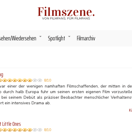
Filmszene.
VON FILMFANS, FÜR FILMFANS
sehen/Wiedersehen
Spotlight
Filmarchiv
+
+
ing
8/10
war einer der wenigen namhaften Filmschaffenden, der mitten in 
o durch halb Europa fuhr um seinen ersten eigenen Film vorzustell
h bei seinem Debüt als präziser Beobachter menschlicher Verhalt
ert ein intensives Drama ab.
K
t Little Ones
8/10