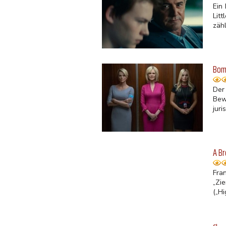
Ein
Lit
zähl
Bomb
Der
Bew
juri
A B
Fra
„Zi
(„Hi