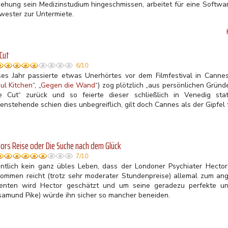
iehung sein Medizinstudium hingeschmissen, arbeitet für eine Softwa
wester zur Untermiete.
Cut
6/10
ses Jahr passierte etwas Unerhörtes vor dem Filmfestival in Canne
ul Kitchen
“, „
Gegen die Wand
“) zog plötzlich „aus persönlichen Gründ
e Cut“ zurück und so feierte dieser schließlich in Venedig sta
nstehende schien dies unbegreiflich, gilt doch Cannes als der Gipfel 
ors Reise oder Die Suche nach dem Glück
7/10
entlich kein ganz übles Leben, dass der Londoner Psychiater Hector
kommen reicht (trotz sehr moderater Stundenpreise) allemal zum a
ienten wird Hector geschätzt und um seine geradezu perfekte und
samund Pike) würde ihn sicher so mancher beneiden.