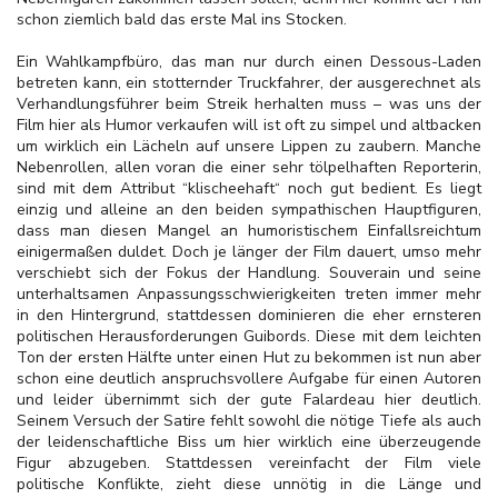
schon ziemlich bald das erste Mal ins Stocken.
Ein Wahlkampfbüro, das man nur durch einen Dessous-Laden
betreten kann, ein stotternder Truckfahrer, der ausgerechnet als
Verhandlungsführer beim Streik herhalten muss – was uns der
Film hier als Humor verkaufen will ist oft zu simpel und altbacken
um wirklich ein Lächeln auf unsere Lippen zu zaubern. Manche
Nebenrollen, allen voran die einer sehr tölpelhaften Reporterin,
sind mit dem Attribut “klischeehaft“ noch gut bedient. Es liegt
einzig und alleine an den beiden sympathischen Hauptfiguren,
dass man diesen Mangel an humoristischem Einfallsreichtum
einigermaßen duldet. Doch je länger der Film dauert, umso mehr
verschiebt sich der Fokus der Handlung. Souverain und seine
unterhaltsamen Anpassungsschwierigkeiten treten immer mehr
in den Hintergrund, stattdessen dominieren die eher ernsteren
politischen Herausforderungen Guibords. Diese mit dem leichten
Ton der ersten Hälfte unter einen Hut zu bekommen ist nun aber
schon eine deutlich anspruchsvollere Aufgabe für einen Autoren
und leider übernimmt sich der gute Falardeau hier deutlich.
Seinem Versuch der Satire fehlt sowohl die nötige Tiefe als auch
der leidenschaftliche Biss um hier wirklich eine überzeugende
Figur abzugeben. Stattdessen vereinfacht der Film viele
politische Konflikte, zieht diese unnötig in die Länge und