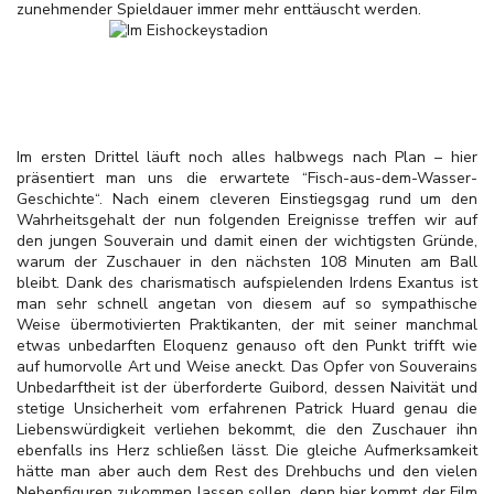
zunehmender Spieldauer immer mehr enttäuscht werden.
Im ersten Drittel läuft noch alles halbwegs nach Plan – hier
präsentiert man uns die erwartete “Fisch-aus-dem-Wasser-
Geschichte“. Nach einem cleveren Einstiegsgag rund um den
Wahrheitsgehalt der nun folgenden Ereignisse treffen wir auf
den jungen Souverain und damit einen der wichtigsten Gründe,
warum der Zuschauer in den nächsten 108 Minuten am Ball
bleibt. Dank des charismatisch aufspielenden
Irdens Exantus ist
man sehr schnell angetan von diesem auf so sympathische
Weise übermotivierten Praktikanten, der mit seiner manchmal
etwas unbedarften Eloquenz genauso oft den Punkt trifft wie
auf humorvolle Art und Weise aneckt. Das Opfer von Souverains
Unbedarftheit ist der überforderte Guibord, dessen Naivität und
stetige Unsicherheit vom erfahrenen Patrick Huard genau die
Liebenswürdigkeit verliehen bekommt, die den Zuschauer ihn
ebenfalls ins Herz schließen lässt. Die gleiche Aufmerksamkeit
hätte man aber auch dem Rest des Drehbuchs und den vielen
Nebenfiguren zukommen lassen sollen, denn hier kommt der Film