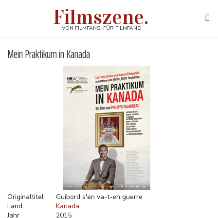
Direkt
Filmszene.
zum
Tog
Inhalt
navi
VON FILMFANS, FÜR FILMFANS
Mein Praktikum in Kanada
Originaltitel
Guibord s'en va-t-en guerre
Land
Kanada
Jahr
2015