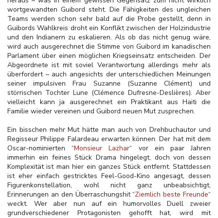
heraus – was in einem gewissen Gegensatz zum nicht wirklich
wortgewandten Guibord steht. Die Fähigkeiten des ungleichen
Teams werden schon sehr bald auf die Probe gestellt, denn in
Guibords Wahlkreis droht ein Konflikt zwischen der Holzindustrie
und den Indianern zu eskalieren. Als ob das nicht genug wäre,
wird auch ausgerechnet die Stimme von Guibord im kanadischen
Parlament über einen möglichen Kriegseinsatz entscheiden. Der
Abgeordnete ist mit soviel Verantwortung allerdings mehr als
überfordert – auch angesichts der unterschiedlichen Meinungen
seiner impulsiven Frau Suzanne (Suzanne Clément) und
störrischen Tochter Lune (Clémence Dufresne-Deslières). Aber
vielleicht kann ja ausgerechnet ein Praktikant aus Haiti die
Familie wieder vereinen und Guibord neuen Mut zusprechen.
Ein bisschen mehr Mut hätte man auch von Drehbuchautor und
Regisseur Philippe Falardeau erwarten können. Der hat mit dem
Oscar-nominierten “
Monsieur Lazhar
“ vor ein paar Jahren
immerhin ein feines Stück Drama hingelegt, doch von dessen
Komplexität ist man hier ein ganzes Stück entfernt. Stattdessen
ist eher einfach gestricktes Feel-Good-Kino angesagt, dessen
Figurenkonstellation, wohl nicht ganz unbeabsichtigt,
Erinnerungen an den Überraschungshit “
Ziemlich beste Freunde
“
weckt. Wer aber nun auf ein humorvolles Duell zweier
grundverschiedener Protagonisten gehofft hat, wird mit