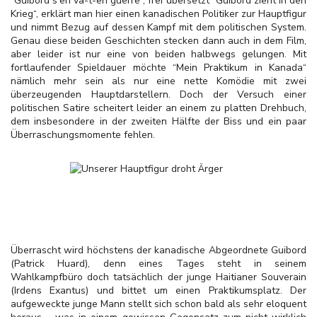
“Guibord s'en va-t-en guerre“, frei übersetzt “Guibord zieht in den
Krieg“, erklärt man hier einen kanadischen Politiker zur Hauptfigur
und nimmt Bezug auf dessen Kampf mit dem politischen System.
Genau diese beiden Geschichten stecken dann auch in dem Film,
aber leider ist nur eine von beiden halbwegs gelungen. Mit
fortlaufender Spieldauer möchte “Mein Praktikum in Kanada“
nämlich mehr sein als nur eine nette Komödie mit zwei
überzeugenden Hauptdarstellern. Doch der Versuch einer
politischen Satire scheitert leider an einem zu platten Drehbuch,
dem insbesondere in der zweiten Hälfte der Biss und ein paar
Überraschungsmomente fehlen.
Überrascht wird höchstens der kanadische Abgeordnete Guibord
(Patrick Huard), denn eines Tages steht in seinem
Wahlkampfbüro doch tatsächlich der junge Haitianer Souverain
(
Irdens Exantus
) und bittet um einen Praktikumsplatz. Der
aufgeweckte junge Mann stellt sich schon bald als sehr eloquent