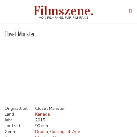
Direkt
Filmszene.
zum
Tog
Inhalt
navi
VON FILMFANS, FÜR FILMFANS
Closet Monster
Originaltitel
Closet Monster
Land
Kanada
Jahr
2015
Laufzeit
90 min
Genre
Drama
Coming-of-Age