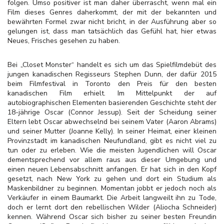
folgen. Umso positiver ist man daher überrascht, wenn mal ein
Film dieses Genres daherkommt, der mit der bekannten und
bewährten Formel zwar nicht bricht, in der Ausführung aber so
gelungen ist, dass man tatsächlich das Gefühl hat, hier etwas
Neues, Frisches gesehen zu haben.
Bei „Closet Monster“ handelt es sich um das Spielfilmdebüt des
jungen kanadischen Regisseurs Stephen Dunn, der dafür 2015
beim Filmfestival in Toronto den Preis für den besten
kanadischen Film erhielt. Im Mittelpunkt der auf
autobiographischen Elementen basierenden Geschichte steht der
18-jährige Oscar (Connor Jessup). Seit der Scheidung seiner
Eltern lebt Oscar abwechselnd bei seinem Vater (Aaron Abrams)
und seiner Mutter (Joanne Kelly). In seiner Heimat, einer kleinen
Provinzstadt im kanadischen Neufundland, gibt es nicht viel zu
tun oder zu erleben. Wie die meisten Jugendlichen will Oscar
dementsprechend vor allem raus aus dieser Umgebung und
einen neuen Lebensabschnitt anfangen. Er hat sich in den Kopf
gesetzt, nach New York zu gehen und dort ein Studium als
Maskenbildner zu beginnen. Momentan jobbt er jedoch noch als
Verkäufer in einem Baumarkt. Die Arbeit langweilt ihn zu Tode,
doch er lernt dort den rebellischen Wilder (Aliocha Schneider)
kennen. Während Oscar sich bisher zu seiner besten Freundin