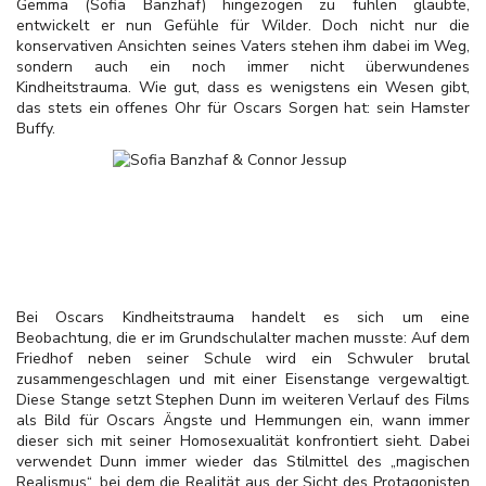
Gemma (Sofia Banzhaf) hingezogen zu fühlen glaubte,
entwickelt er nun Gefühle für Wilder. Doch nicht nur die
konservativen Ansichten seines Vaters stehen ihm dabei im Weg,
sondern auch ein noch immer nicht überwundenes
Kindheitstrauma. Wie gut, dass es wenigstens ein Wesen gibt,
das stets ein offenes Ohr für Oscars Sorgen hat: sein Hamster
Buffy.
Bei Oscars Kindheitstrauma handelt es sich um eine
Beobachtung, die er im Grundschulalter machen musste: Auf dem
Friedhof neben seiner Schule wird ein Schwuler brutal
zusammengeschlagen und mit einer Eisenstange vergewaltigt.
Diese Stange setzt Stephen Dunn im weiteren Verlauf des Films
als Bild für Oscars Ängste und Hemmungen ein, wann immer
dieser sich mit seiner Homosexualität konfrontiert sieht. Dabei
verwendet Dunn immer wieder das Stilmittel des „magischen
Realismus“, bei dem die Realität aus der Sicht des Protagonisten