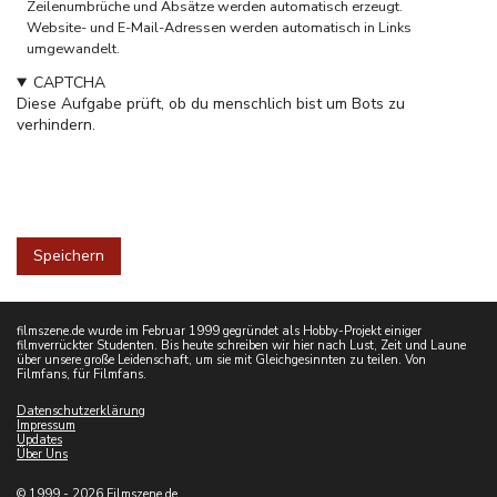
Zeilenumbrüche und Absätze werden automatisch erzeugt.
Website- und E-Mail-Adressen werden automatisch in Links
umgewandelt.
CAPTCHA
Diese Aufgabe prüft, ob du menschlich bist um Bots zu
verhindern.
filmszene.de wurde im Februar 1999 gegründet als Hobby-Projekt einiger
filmverrückter Studenten. Bis heute schreiben wir hier nach Lust, Zeit und Laune
über unsere große Leidenschaft, um sie mit Gleichgesinnten zu teilen. Von
Filmfans, für Filmfans.
Datenschutzerklärung
Impressum
Updates
Über Uns
© 1999 - 2026 Filmszene.de