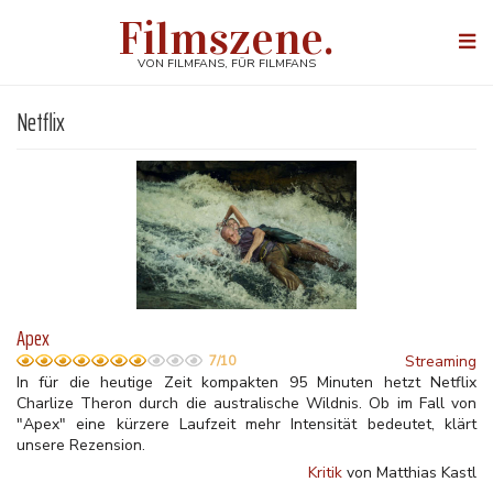
Direkt
Filmszene.
zum
Togg
Inhalt
navi
VON FILMFANS, FÜR FILMFANS
Netflix
Apex
Streaming
7/10
In für die heutige Zeit kompakten 95 Minuten hetzt Netflix
Charlize Theron durch die australische Wildnis. Ob im Fall von
"Apex" eine kürzere Laufzeit mehr Intensität bedeutet, klärt
unsere Rezension.
Kritik
von Matthias Kastl