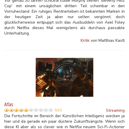
Vor genau 30 Jahren schickte Eddie Murphy seinen “Beverly Hills
Cop“ mit einem unsäglichen dritten Teil scheinbar in den
Vorruhestand. Ein ruhiges Rentnerleben ist bekannten Marken in
der heutigen Zeit ja aber nur selten vergönnt, doch
glücklicherweise entpuppt sich das Ausbuddeln von Axel Foley
durch Netflix dieses Mal wenigstens als durchaus passable
Unterhaltung.
Kritik
von Matthias Kastl
Atlas
Streaming
5/10
Die Fortschritte im Bereich der Künstlichen Intelligenz wecken ja
hier und da gerade ein paar düstere Zukunftsängste. Wenn sich
diese KI aber als so clever wie in Netflix neuem Sci-Fi-Actioner