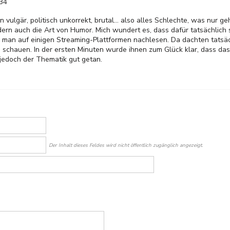
:34
n vulgär, politisch unkorrekt, brutal... also alles Schlechte, was nur 
ern auch die Art von Humor. Mich wundert es, dass dafür tatsächlich so
man auf einigen Streaming-Plattformen nachlesen. Da dachten tatsäc
n schauen. In der ersten Minuten wurde ihnen zum Glück klar, dass das
 jedoch der Thematik gut getan.
Der Inhalt dieses Feldes wird nicht öffentlich zugänglich angezeigt.