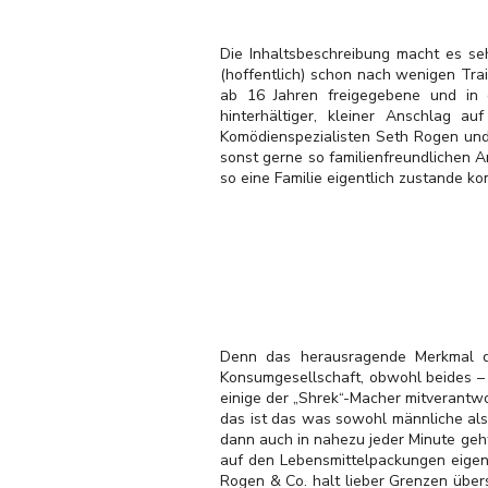
Die Inhaltsbeschreibung macht es seh
(hoffentlich) schon nach wenigen Trai
ab 16 Jahren freigegebene und in 
hinterhältiger, kleiner Anschlag a
Komödienspezialisten Seth Rogen un
sonst gerne so familienfreundlichen A
so eine Familie eigentlich zustande k
Denn das herausragende Merkmal di
Konsumgesellschaft, obwohl beides – i
einige der „Shrek“-Macher mitverantwor
das ist das was sowohl männliche als
dann auch in nahezu jeder Minute geht
auf den Lebensmittelpackungen eigen
Rogen & Co. halt lieber Grenzen über