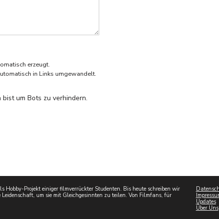
omatisch erzeugt.
utomatisch in Links umgewandelt.
 bist um Bots zu verhindern.
 Hobby-Projekt einiger filmverrückter Studenten. Bis heute schreiben wir
Datensch
 Leidenschaft, um sie mit Gleichgesinnten zu teilen. Von Filmfans, für
Impressu
Updates
Über Uns