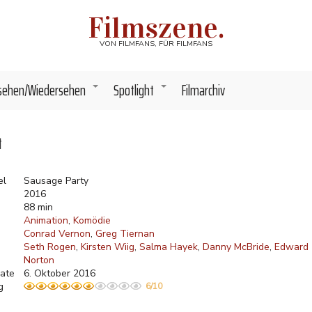
Filmszene.
VON FILMFANS, FÜR FILMFANS
sehen/Wiedersehen
Spotlight
Filmarchiv
+
+
t
el
Sausage Party
2016
88 min
Animation
Komödie
Conrad Vernon
Greg Tiernan
Seth Rogen
Kirsten Wiig
Salma Hayek
Danny McBride
Edward
Norton
ate
6. Oktober 2016
g
6/10