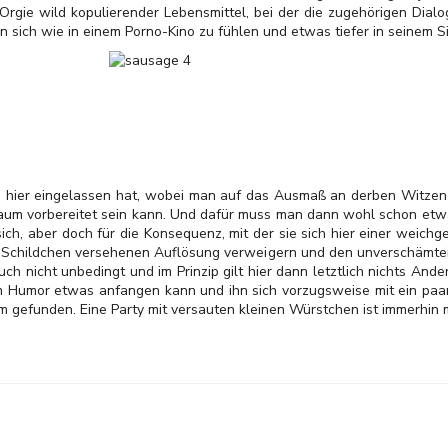
r Orgie wild kopulierender Lebensmittel, bei der die zugehörigen Di
sich wie in einem Porno-Kino zu fühlen und etwas tiefer in seinem Si
ich hier eingelassen hat, wobei man auf das Ausmaß an derben Witzen 
aum vorbereitet sein kann. Und dafür muss man dann wohl schon etwa
ich, aber doch für die Konsequenz, mit der sie sich hier einer weic
“-Schildchen versehenen Auflösung verweigern und den unverschämten I
uch nicht unbedingt und im Prinzip gilt hier dann letztlich nichts And
m Humor etwas anfangen kann und ihn sich vorzugsweise mit ein paar 
ilm gefunden. Eine Party mit versauten kleinen Würstchen ist immerhin