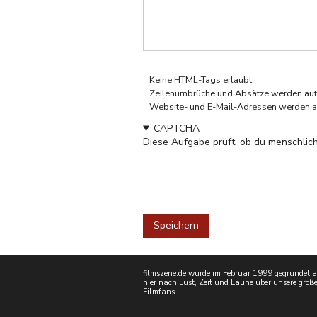
Keine HTML-Tags erlaubt.
Zeilenumbrüche und Absätze werden aut
Website- und E-Mail-Adressen werden a
CAPTCHA
Diese Aufgabe prüft, ob du menschlich
filmszene.de wurde im Februar 1999 gegründet als
hier nach Lust, Zeit und Laune über unsere große
Filmfans.