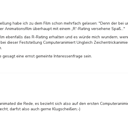
ellung habe ich zu dem Film schon mehrfach gelesen: "Denn der bei u
er Animationsfilm überhaupt mit einem „R“-Rating versehene Spaß..."
ilm ebenfalls das R-Rating erhalten und es würde mich wundern, wenn
 bei dieser Feststellung Computeranimiert Ungleich Zeichentrickanimie
n.
e gesagt eine ernst gemeinte Interessenfrage sein.
animated die Rede, es bezieht sich also auf den ersten Computeranimie
cht, darfst also auch gerne Klugscheißen;-)