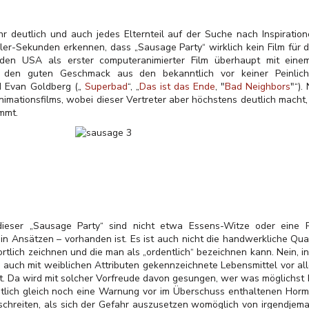
r deutlich und auch jedes Elternteil auf der Suche nach Inspirati
ler-Sekunden erkennen, dass „Sausage Party“ wirklich kein Film für di
den USA als erster computeranimierter Film überhaupt mit einem
uf den guten Geschmack aus den bekanntlich vor keiner Peinlic
d Evan Goldberg („
Superbad
“, „
Das ist das Ende
, "
Bad Neighbors
"“)
nimationsfilms, wobei dieser Vertreter aber höchstens deutlich macht,
ommt.
eser „Sausage Party“ sind nicht etwa Essens-Witze oder eine 
n Ansätzen – vorhanden ist. Es ist auch nicht die handwerkliche Qual
tlich zeichnen und die man als „ordentlich“ bezeichnen kann. Nein, in
 auch mit weiblichen Attributen gekennzeichnete Lebensmittel vor a
. Da wird mit solcher Vorfreude davon gesungen, wer was möglichst b
tlich gleich noch eine Warnung vor im Überschuss enthaltenen Horm
schreiten, als sich der Gefahr auszusetzen womöglich von irgendjem