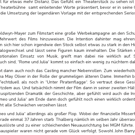
l für etwas mehr Distanz. Das Gefühl ein Theaterstück zu sehen ist 
Theaterbühne samt einleitender Worte präsentiert, bevor er in seine
, die Umsetzung der legendären Vorlage mit der entsprechenden Serio
ldwyn-Mayer zum Filmstart eine große Werbekampagne an den Schul
 Mehrwert des Films hinzuweisen. Die Intention dahinter mag ehren
an sich hier schon irgendwie den Stock selbst etwas zu stark in den H
ialogwechsel und lässt seine Figuren kaum innehalten. Die Stärken
ionalen Einsatz von Musik, greift man dabei nie wirklich auf. 
ch sind, “Rome und Julia“ kommt so einfach ein wenig zu nüchtern da
ht dann auch noch das Casting mancher Nebenrollen. Zum wiederholten
na May Oliver in der Rolle der grummeligen älteren Dame. Immerhin
Fechtduell als noch in “Unter Piratenflagge“. So vertraut diese Ges
otzdem aus. Und tatsächlich nimmt der Film dann in seiner zweiten Häl
 zuspitzenden Dramatik der Geschichte, aber gefühlt wird auch die 
meo und Julia“ am Ende dann doch gefühlt noch einen wirklich ordentl
t alle Schwächen verzeihen lässt.
o und Julia“ allerdings als großer Flop. Wobei der finanzielle Misse
gerade einmal 37 Jahren starb Thalberg nämlich im selben Jahr überr
uslöste und zu einer schleichenden Neuausrichtung bei MGM führte. 
hauspieler waren nicht gerade vom Glück verfolgt. Sowohl John Barry