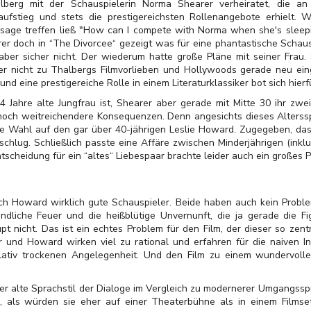
lberg mit der Schauspielerin Norma Shearer verheiratet, die a
ufstieg und stets die prestigereichsten Rollenangebote erhielt. 
ssage treffen ließ "How can I compete with Norma when she's sleep
rer doch in “The Divorcee“ gezeigt was für eine phantastische Schausp
ber sicher nicht. Der wiederum hatte große Pläne mit seiner Frau. 
r nicht zu Thalbergs Filmvorlieben und Hollywoods gerade neu ei
d eine prestigereiche Rolle in einem Literaturklassiker bot sich hierfü
4 Jahre alte Jungfrau ist, Shearer aber gerade mit Mitte 30 ihr zw
noch weitreichendere Konsequenzen. Denn angesichts dieses Altersspr
ie Wahl auf den gar über 40-jährigen Leslie Howard. Zugegeben, das 
hlug. Schließlich passte eine Affäre zwischen Minderjährigen (inklus
scheidung für ein “altes“ Liebespaar brachte leider auch ein großes P
ch Howard wirklich gute Schauspieler. Beide haben auch kein Proble
ndliche Feuer und die heißblütige Unvernunft, die ja gerade die Fi
pt nicht. Das ist ein echtes Problem für den Film, der dieser so zen
und Howard wirken viel zu rational und erfahren für die naiven In
lativ trockenen Angelegenheit. Und den Film zu einem wundervolle
 der alte Sprachstil der Dialoge im Vergleich zu modernerer Umgangssp
o, als würden sie eher auf einer Theaterbühne als in einem Filmse