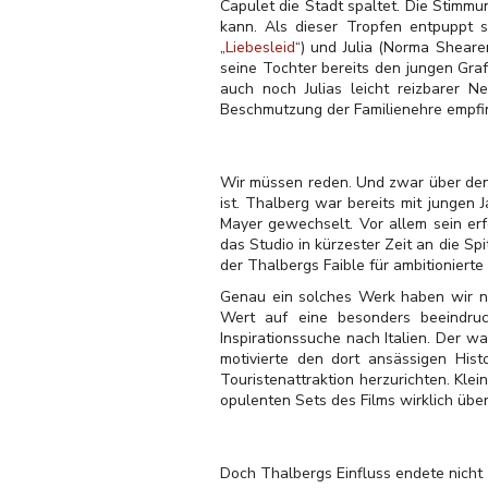
Capulet die Stadt spaltet. Die Stimm
kann. Als dieser Tropfen entpuppt 
„
Liebesleid
“) und Julia (Norma Shearer
seine Tochter bereits den jungen Graf
auch noch Julias leicht reizbarer Ne
Beschmutzung der Familienehre empfin
Wir müssen reden. Und zwar über den 
ist. Thalberg war bereits mit jungen
Mayer gewechselt. Vor allem sein er
das Studio in kürzester Zeit an die S
der Thalbergs Faible für ambitionierte 
Genau ein solches Werk haben wir nun
Wert auf eine besonders beeindruc
Inspirationssuche nach Italien. Der w
motivierte den dort ansässigen His
Touristenattraktion herzurichten. Kle
opulenten Sets des Films wirklich ü
Doch Thalbergs Einfluss endete nicht