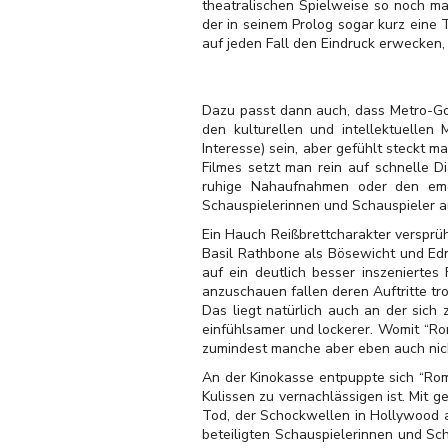
theatralischen Spielweise so noch ma
der in seinem Prolog sogar kurz eine 
auf jeden Fall den Eindruck erwecken
Dazu passt dann auch, dass Metro-Go
den kulturellen und intellektuellen
Interesse) sein, aber gefühlt steckt m
Filmes setzt man rein auf schnelle D
ruhige Nahaufnahmen oder den emot
Schauspielerinnen und Schauspieler au
Ein Hauch Reißbrettcharakter versprü
Basil Rathbone als Bösewicht und Ed
auf ein deutlich besser inszeniertes 
anzuschauen fallen deren Auftritte tr
Das liegt natürlich auch an der sich
einfühlsamer und lockerer. Womit “Ro
zumindest manche aber eben auch nich
An der Kinokasse entpuppte sich “Rome
Kulissen zu vernachlässigen ist. Mit 
Tod, der Schockwellen in Hollywood a
beteiligten Schauspielerinnen und Sc