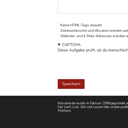
Keine HTML-Tags erlaubt.
Zeilenumbrüche und Absätze werden aut
Website- und E-Mail-Adressen werden a
CAPTCHA
Diese Aufgabe prüft, ob du menschlich
filmszene.de wurde im Februar 1999 gegründet als
hier nach Lust, Zeit und Laune über unsere große
Filmfans.