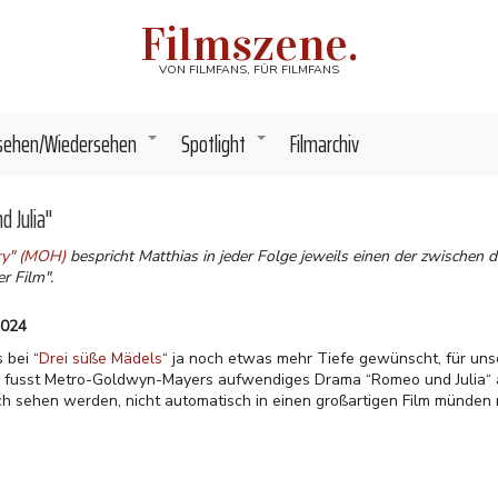
Filmszene.
VON FILMFANS, FÜR FILMFANS
sehen/Wiedersehen
Spotlight
Filmarchiv
+
+
d Julia"
ory" (MOH)
bespricht Matthias in jeder Folge jeweils einen der zwischen
r Film".
2024
 bei “
Drei süße Mädels
“ ja noch etwas mehr Tiefe gewünscht, für unse
in fusst Metro-Goldwyn-Mayers aufwendiges Drama “Romeo und Julia“ 
ch sehen werden, nicht automatisch in einen großartigen Film münden