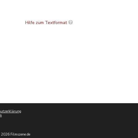
Hilfe zum Textformat
utzerklärung
m
 2026 Filmszene.de