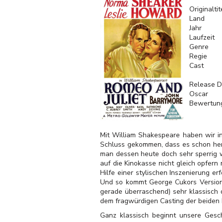
Originaltit
Land
Jahr
Laufzeit
Genre
Regie
Cast
Release D
Oscar
Bewertun
Mit William Shakespeare haben wir in
Schluss gekommen, dass es schon hera
man dessen heute doch sehr sperrig 
auf die Kinokasse nicht gleich opfern
Hilfe einer stylischen Inszenierung e
Und so kommt George Cukors Version d
gerade überraschend) sehr klassisch 
dem fragwürdigen Casting der beiden H
Ganz klassisch beginnt unsere Gesc