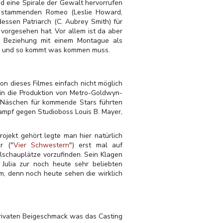
d eine Spirale der Gewalt hervorrufen
en stammenden Romeo (Leslie Howard,
dessen Patriarch (C. Aubrey Smith) für
 vorgesehen hat. Vor allem ist da aber
er Beziehung mit einem Montague als
ten und so kommt was kommen muss.
n dieses Filmes einfach nicht möglich
 in die Produktion von Metro-Goldwyn-
n Näschen für kommende Stars führten
kampf gegen Studioboss Louis B. Mayer,
ojekt gehört legte man hier natürlich
r ("
Vier Schwestern
") erst mal auf
alschauplätze vorzufinden. Sein Klagen
Julia zur noch heute sehr beliebten
em, denn noch heute sehen die wirklich
privaten Beigeschmack was das Casting