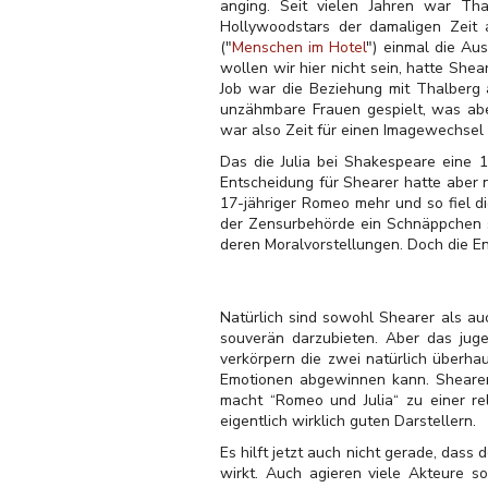
anging. Seit vielen Jahren war Tha
Hollywoodstars der damaligen Zeit a
("
Menschen im Hotel
") einmal die Au
wollen wir hier nicht sein, hatte Shea
Job war die Beziehung mit Thalberg a
unzähmbare Frauen gespielt, was abe
war also Zeit für einen Imagewechsel un
Das die Julia bei Shakespeare eine 1
Entscheidung für Shearer hatte aber 
17-jähriger Romeo mehr und so fiel d
der Zensurbehörde ein Schnäppchen sc
deren Moralvorstellungen. Doch die Ent
Natürlich sind sowohl Shearer als au
souverän darzubieten. Aber das juge
verkörpern die zwei natürlich überhau
Emotionen abgewinnen kann. Shearer 
macht “Romeo und Julia“ zu einer re
eigentlich wirklich guten Darstellern.
Es hilft jetzt auch nicht gerade, dass
wirkt. Auch agieren viele Akteure s