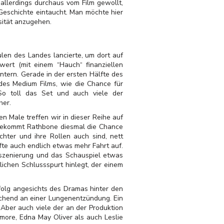
allerdings durchaus vom Film gewollt,
 Geschichte eintaucht. Man möchte hier
sität anzugehen.
en des Landes lancierte, um dort auf
wert (mit einem “Hauch“ finanziellen
intern. Gerade in der ersten Hälfte des
 des Medium Films, wie die Chance für
So toll das Set und auch viele der
her.
 Male treffen wir in dieser Reihe auf
 bekommt Rathbone diesmal die Chance
ichter und ihre Rollen auch sind, nett
fte auch endlich etwas mehr Fahrt auf.
Inszenierung und das Schauspiel etwas
ichen Schlussspurt hinlegt, der einem
rfolg angesichts des Dramas hinter den
aschend an einer Lungenentzündung. Ein
Aber auch viele der an der Produktion
more, Edna May Oliver als auch Leslie