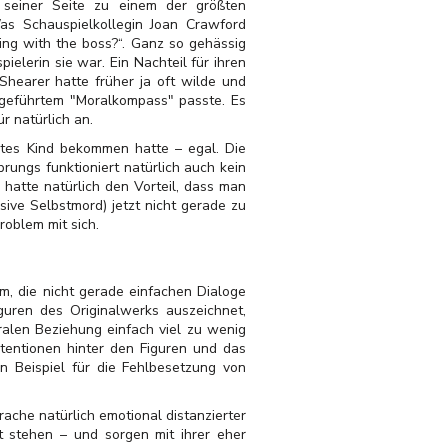
n seiner Seite zu einem der größten
Was Schauspielkollegin Joan Crawford
ing with the boss?“. Ganz so gehässig
ielerin sie war. Ein Nachteil für ihren
Shearer hatte früher ja oft wilde und
ngeführtem "Moralkompass" passte. Es
r natürlich an.
eites Kind bekommen hatte – egal. Die
ungs funktioniert natürlich auch kein
hatte natürlich den Vorteil, dass man
ive Selbstmord) jetzt nicht gerade zu
roblem mit sich.
m, die nicht gerade einfachen Dialoge
guren des Originalwerks auszeichnet,
tralen Beziehung einfach viel zu wenig
tentionen hinter den Figuren und das
n Beispiel für die Fehlbesetzung von
rache natürlich emotional distanzierter
t stehen – und sorgen mit ihrer eher