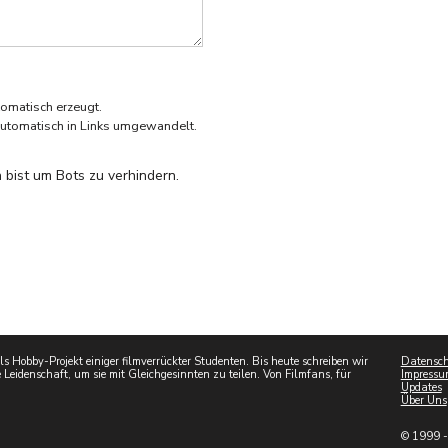
omatisch erzeugt.
utomatisch in Links umgewandelt.
 bist um Bots zu verhindern.
 Hobby-Projekt einiger filmverrückter Studenten. Bis heute schreiben wir
Datensch
 Leidenschaft, um sie mit Gleichgesinnten zu teilen. Von Filmfans, für
Impressu
Updates
Über Uns
© 1999 -