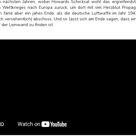
nächsten Jahren, wobei Howards Schicksal wohl das ergreifendste i
eltkrieges nach Europa zurück, um dort mit viel Herzblut Propag
n fand aber ein jähes Ende, als die deutsche Luftwaffe im Jahr 19
h versehentlich) abschoss. Und so lässt sich am Ende sagen, dass ei
f der Leinwand zu finden ist.