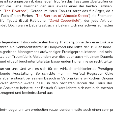
ung ist so angespannt, dass jeder Tropfen das Fass zum Überlaufen un
sich die Liebe zwischen den aus jeweils einer der beiden Famili
, “
The Divorcee
“). Gerade im Haus Capulet sorgt das für Ärger, da 
 Paris (Ralph Forbes, “
The Barretts of Wimpole Street
“) als Ehemann
ffe Tybalt (Basil Rathbone, “
David Copperfield
“), der jede Art d
det. Doch wahre Liebe lässt sich ja bekanntlich nur schwer aufhal
legendären Filmproduzenten Irving Thalberg, ohne den eine Diskussio
 Jahren ein Senkrechtstarter in Hollywood und Mitte der 1920er Jahre
folgreiches Management aufwendiger Prestigeproduktionen und sei
pitze der Traumfabrik. Verbunden war dies aber auch mit einem Dauer
und oft auf berühmter Literatur basierenden Filmen nie so recht teilte.
 vor uns. Und wie es sich für ein wirklich ambitioniertes Prestigepr
kende Ausstattung. So schickte man im Vorfeld Regisseur Cuko
ar aber erstaunt bei seinem Besuch in Verona keine wirklichen Origin
toriker Antonio Avena dazu, in den nächsten Jahren das Haus der 
ine Anekdote beiseite, der Besuch Cukors lohnte sich natürlich trotzd
berzeugend und beeindruckend aus.
 beim sogenannten production value, sondern hatte auch einen sehr 