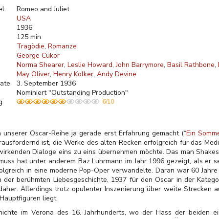
el
Romeo and Juliet
USA
1936
125 min
Tragödie
Romanze
George Cukor
Norma Shearer
Leslie Howard
John Barrymore
Basil Rathbone
May Oliver
Henry Kolker
Andy Devine
ate
3. September 1936
Nominiert "Outstanding Production"
g
6/10
 unserer Oscar-Reihe ja gerade erst Erfahrung gemacht (“
Ein Somm
usfordernd ist, die Werke des alten Recken erfolgreich für das Med
wirkenden Dialoge eins zu eins übernehmen möchte. Das man Shakesp
 muss hat unter anderem Baz Luhrmann im Jahr 1996 gezeigt, als er s
rfolgreich in eine moderne Pop-Oper verwandelte. Daran war 60 Jahre 
er berühmten Liebesgeschichte, 1937 für den Oscar in der Kategorie 
daher. Allerdings trotz opulenter Inszenierung über weite Strecken a
auptfiguren liegt.
hichte im Verona des 16. Jahrhunderts, wo der Hass der beiden ei