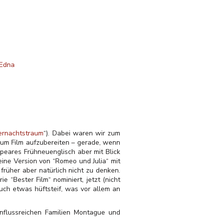
Edna
ernachtstraum
“). Dabei waren wir zum
ium Film aufzubereiten – gerade, wenn
eares Frühneuenglisch aber mit Blick
eine Version von “Romeo und Julia“ mit
früher aber natürlich nicht zu denken.
“Bester Film“ nominiert, jetzt (nicht
uch etwas hüftsteif, was vor allem an
nflussreichen Familien Montague und