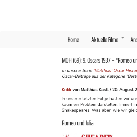
Direkt
zum
Inhalt
Home
Aktuelle Filme
An
+
MOH (69): 9. Oscars 1937 – "Romeo un
In unserer Serie
"Matthias' Oscar Hist
Oscar-Beiträge aus der Kategorie "Beste
Kritik
von Matthias Kastl / 20. August 
In unserer letzten Folge hätten wir uns
kaum ein Problem darstellen. Immerh
Shakespeares. Was aber, wie wir glei
Romeo und Julia