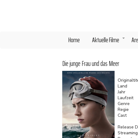
Direkt
zum
Inhalt
Home
Aktuelle Filme
An
+
Die junge Frau und das Meer
Originaltit
Land
Jahr
Laufzeit
Genre
Regie
Cast
Release D
Streaming