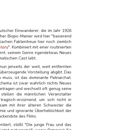
utscher Einwanderer, die im Jahr 1926
er Biopic-Manier wird hier "basierend
 Sachen Faktentreue hier noch ziemlich
Story
". Kombiniert mit einer routinierten
fernt, seinem Genre irgendetwas Neues
atischen Cast lebt.
 nun jenseits der weit, weit entfernten
hr überzeugende Vorstellung abgibt. Das
 muss, ist das dominante Patriarchat.
chema ist zwar wahrlich nichts Neues
getragen und wechselt oft genug seine
stellen die männlichen Veranstalter
tragisch-erzürnend, um sich nicht in
nsam mit ihrer älteren Schwester die
nie und ignorante Überheblichkeit der
ackendste des Films.
tiert, stößt "Die junge Frau und das