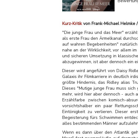
Bewertun
Kurz-Kritik
von Frank-Michael Helmke / 
"Die junge Frau und das Meer" erzähl
als erste Frau den Ärmelkanal durchs
auf wahren Begebenheiten" natürlich s
nahe an der Wirklichkeit, vor allem im 
und sicheren Umsetzung in klassische
abzugewinnen, ist aber dennoch ein ei
Dieser wird angeführt von Daisy Ridl
Galaxis ihr Filmkarriere in deutlich i
größte Hindernis, das Ridley alias T
Dieses "Mutige junge Frau muss sich
mehr, wird hier aber dennoch - auch 
Erzählfarbe zwischen komisch-absur
vorsichtshalber ein paar Rettungssc
Eintönigkeit zu verlieren. Dieser e
Begeisterung fürs Schwimmen entdeckt
alles bestimmenden Männer aufzulehne
Wenn es dann über den Atlantik geht