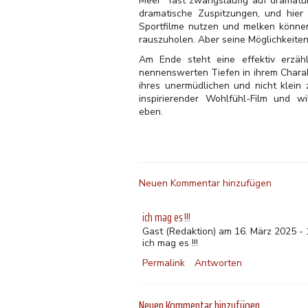
Meer" fast zwangsläufig auf dramatu
dramatische Zuspitzungen, und hier 
Sportfilme nutzen und melken könne
rauszuholen. Aber seine Möglichkeiten
Am Ende steht eine effektiv erzäh
nennenswerten Tiefen in ihrem Charak
ihres unermüdlichen und nicht klein
inspirierender Wohlfühl-Film und w
eben.
Neuen Kommentar hinzufügen
ich mag es !!!
Gast
(Redaktion) am 16. März 2025 - 
ich mag es !!!
Permalink
Antworten
Neuen Kommentar hinzufügen