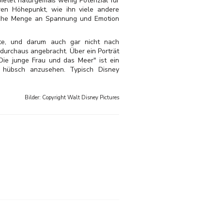
ietet naturgemäß wenig Potenzial für
ären Höhepunkt, wie ihn viele andere
liche Menge an Spannung und Emotion
hte, und darum auch gar nicht nach
durchaus angebracht. Über ein Porträt
Die junge Frau und das Meer" ist ein
ch hübsch anzusehen. Typisch Disney
Bilder: Copyright
Walt Disney Pictures