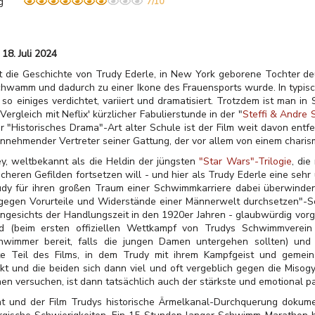
g
7/10
18. Juli 2024
t die Geschichte von Trudy Ederle, in New York geborene Tochter de
chwamm und dadurch zu einer Ikone des Frauensports wurde. In typisch
o einiges verdichtet, variiert und dramatisiert. Trotzdem ist man in
Vergleich mit Neflix' kürzlicher Fabulierstunde in der "
Steffi & Andre 
r "Historisches Drama"-Art alter Schule ist der Film weit davon ent
nnehmender Vertreter seiner Gattung, der vor allem von einem charism
ey, weltbekannt als die Heldin der jüngsten
"Star Wars"-Trilogie
, die
rdischeren Gefilden fortsetzen will - und hier als Trudy Ederle eine se
rudy für ihren großen Traum einer Schwimmkarriere dabei überwinden
 gegen Vorurteile und Widerstände einer Männerwelt durchsetzen"-S
angesichts der Handlungszeit in den 1920er Jahren - glaubwürdig vor
d (beim ersten offiziellen Wettkampf von Trudys Schwimmverein 
hwimmer bereit, falls die jungen Damen untergehen sollten) und 
rste Teil des Films, in dem Trudy mit ihrem Kampfgeist und gemei
 und die beiden sich dann viel und oft vergeblich gegen die Misogy
n versuchen, ist dann tatsächlich auch der stärkste und emotional p
 und der Film Trudys historische Ärmelkanal-Durchquerung dokumen