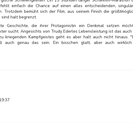
rgische Schwierigkeiten. Ein 15 Stunden langer Schwimm-Marathon b
fehlt einfach die Chance auf einen alles entscheidenden, singul
n. Trotzdem bemüht sich der Film, aus seinem Finish die größtmög
 sind halt begrenzt.
lte Geschichte, die ihrer Protagonistin ein Denkmal setzen möc
ter sucht. Angesichts von Trudy Ederles Lebensleistung ist das auch 
 zu kriegenden Kampfgeistes geht es aber halt auch nicht hinaus. "
ill auch genau das sein. Ein bisschen glatt, aber auch wirkli
19:37