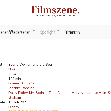
Filmszene.
VON FILMFANS, FÜR FILMFANS
sehen/Wiedersehen
Spotlight
Filmarchiv
+
+
el
Young Woman and the Sea
USA
2024
129 min
Drama
Biografie
Joachim Rønning
Daisy Ridley
Kim Bodnia
Tilda Cobham-Hervey
Jeanette Hain
S
Graham
ate
19. Juli 2024
Disney+