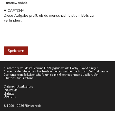
umgewandelt.
CAPTCHA
Diese Aufgabe prüft, ob du menschlich bist um Bots zu
verhindern.
filmszene.de wurde im Februar 1999 gegründet als Hobby-Projekt einiger
filmverrückter Studenten. Bis heute schreiben wir hier nach Lust, Zeit und Laune
über unsere große Leidenschaft, um sie mit Gleichgesinnten zu teilen. Von
Filmfans, für Filmfans.
Datenschutzerklärung
Impressum
Updates
Über Uns
© 1999 - 2026 Filmszene.de