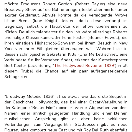
möchte Produzent Robert Gordon (Robert Taylor) eine neue
Broadway-Show auf die Bühne bringen, leidet aber hierfür unter
akuter Geldarmut. Abhilfe könnte da die vermögende Witwe
Lillian Brent (June Knight) leisten, doch diese verlangt im
Gegenzug selbst die Hauptrolle der Show übernehmen zu
dürfen. Deutlich talentierter für den Job wäre allerdings Roberts
ehemalige Klassenkameradin Irene Foster (Eleanor Powell), die
ihren einstigen Highschool-Schwarm bei ihrem Besuch in New
York von ihren Fähigkeiten überzeugen will. Während sie in
dessen schnippischer Sekretärin Kitty (Una Merkel) schnell eine
Verbündete für ihr Vorhaben findet, erkennt der Klatschreporter
Bert Keeler (Jack Benny, “
The Hollywood Revue of 1929
“) in all
diesem Trubel die Chance auf ein paar auflagensteigernde
Schlagzeilen.
“Broadway-Melodie 1936“ ist so etwas wie das erste Sequel in
der Geschichte Hollywoods, das bei einer Oscar-Verleihung in
der Kategorie “Bester Film“ nominiert wurde. Abgesehen von dem
Namen, einer ähnlich gelagerten Handlung und einer kleinen
musikalischen Anspielung gibt es aber keine wirklichen
Verbindungen zum Vorgängerfilm. Stattdessen gibt es neue
Figuren, eine komplett neue Cast und mit Roy Del Ruth ebenfalls