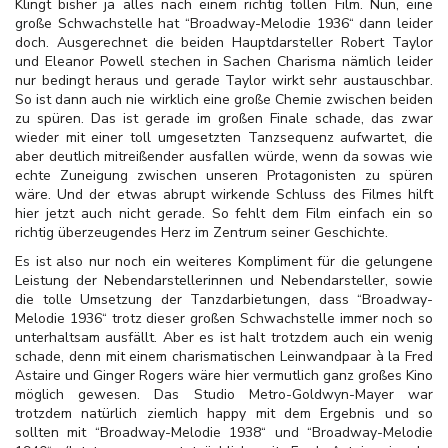
Klingt bisher ja alles nach einem richtig tollen Film. Nun, eine
große Schwachstelle hat “Broadway-Melodie 1936“ dann leider
doch. Ausgerechnet die beiden Hauptdarsteller Robert Taylor
und Eleanor Powell stechen in Sachen Charisma nämlich leider
nur bedingt heraus und gerade Taylor wirkt sehr austauschbar.
So ist dann auch nie wirklich eine große Chemie zwischen beiden
zu spüren. Das ist gerade im großen Finale schade, das zwar
wieder mit einer toll umgesetzten Tanzsequenz aufwartet, die
aber deutlich mitreißender ausfallen würde, wenn da sowas wie
echte Zuneigung zwischen unseren Protagonisten zu spüren
wäre. Und der etwas abrupt wirkende Schluss des Filmes hilft
hier jetzt auch nicht gerade. So fehlt dem Film einfach ein so
richtig überzeugendes Herz im Zentrum seiner Geschichte.
Es ist also nur noch ein weiteres Kompliment für die gelungene
Leistung der Nebendarstellerinnen und Nebendarsteller, sowie
die tolle Umsetzung der Tanzdarbietungen, dass “Broadway-
Melodie 1936“ trotz dieser großen Schwachstelle immer noch so
unterhaltsam ausfällt. Aber es ist halt trotzdem auch ein wenig
schade, denn mit einem charismatischen Leinwandpaar à la Fred
Astaire und Ginger Rogers wäre hier vermutlich ganz großes Kino
möglich gewesen. Das Studio Metro-Goldwyn-Mayer war
trotzdem natürlich ziemlich happy mit dem Ergebnis und so
sollten mit “Broadway-Melodie 1938“ und “Broadway-Melodie