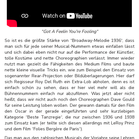
“Got A Feelin You're Fooling“
So ist es die größte Stärke von “Broadway-Melodie 1936“, dass
man sich für jede seiner Musical-Nummern etwas einfallen lässt
und sich dabei eben nicht nur auf die Performance der Künstler,
tolle Kostüme und nette Choreographien verlässt. Immer wieder
nutzt man gezielt die Fähigkeiten des Medium Films und baute
nette kleine visuelle Tricks ein, wie zum Beispiel den Einsatz von
sogenannter Rear-Projection oder Bildüberlagerungen. Hier darf
sich Regisseur Roy Del Ruth ein Extra-Lob abholen, denn es ist
einfach schön zu sehen, dass er hier viel mehr will als die
Bühnennummern einfach nur abzufilmen. Was jetzt aber nicht
heißt, dass wir nicht auch noch den Choreographen Dave Gould
für seine Leistung loben wollen. Der gewann damals für den Film
den Oscar in der gerade eingeführten und sehr kurzlebigen
Kategorie “Beste Tanzregie“, die nur zwischen 1936 und 1938
zum Einsatz kam (er teilte sich diesen allerdings mit LeRoy Prinz
und dem Film “Folies Bergère de Paris“).
Das man aus den zahlreichen Musicals der Vorjahre seine Lehren