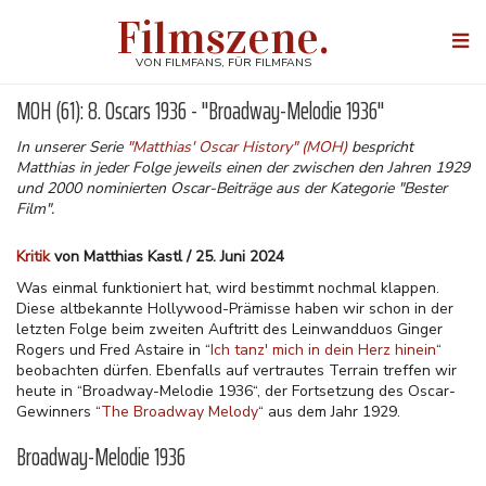
Direkt
Filmszene.
zum
Togg
Inhalt
navi
VON FILMFANS, FÜR FILMFANS
MOH (61): 8. Oscars 1936 - "Broadway-Melodie 1936"
In unserer Serie
"Matthias' Oscar History" (MOH)
bespricht
Matthias in jeder Folge jeweils einen der zwischen den Jahren 1929
und 2000 nominierten Oscar-Beiträge aus der Kategorie "Bester
Film".
Kritik
von Matthias Kastl / 25. Juni 2024
Was einmal funktioniert hat, wird bestimmt nochmal klappen.
Diese altbekannte Hollywood-Prämisse haben wir schon in der
letzten Folge beim zweiten Auftritt des Leinwandduos Ginger
Rogers und Fred Astaire in “
Ich tanz' mich in dein Herz hinein
“
beobachten dürfen. Ebenfalls auf vertrautes Terrain treffen wir
heute in “Broadway-Melodie 1936“, der Fortsetzung des Oscar-
Gewinners “
The Broadway Melody
“ aus dem Jahr 1929.
Broadway-Melodie 1936