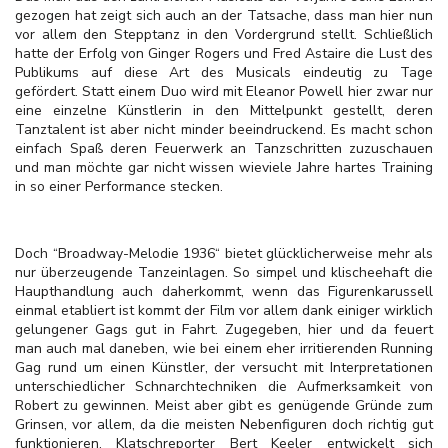
gezogen hat zeigt sich auch an der Tatsache, dass man hier nun
vor allem den Stepptanz in den Vordergrund stellt. Schließlich
hatte der Erfolg von Ginger Rogers und Fred Astaire die Lust des
Publikums auf diese Art des Musicals eindeutig zu Tage
gefördert. Statt einem Duo wird mit Eleanor Powell hier zwar nur
eine einzelne Künstlerin in den Mittelpunkt gestellt, deren
Tanztalent ist aber nicht minder beeindruckend. Es macht schon
einfach Spaß deren Feuerwerk an Tanzschritten zuzuschauen
und man möchte gar nicht wissen wieviele Jahre hartes Training
in so einer Performance stecken.
Doch “Broadway-Melodie 1936“ bietet glücklicherweise mehr als
nur überzeugende Tanzeinlagen. So simpel und klischeehaft die
Haupthandlung auch daherkommt, wenn das Figurenkarussell
einmal etabliert ist kommt der Film vor allem dank einiger wirklich
gelungener Gags gut in Fahrt. Zugegeben, hier und da feuert
man auch mal daneben, wie bei einem eher irritierenden Running
Gag rund um einen Künstler, der versucht mit Interpretationen
unterschiedlicher Schnarchtechniken die Aufmerksamkeit von
Robert zu gewinnen. Meist aber gibt es genügende Gründe zum
Grinsen, vor allem, da die meisten Nebenfiguren doch richtig gut
funktionieren. Klatschreporter Bert Keeler entwickelt sich