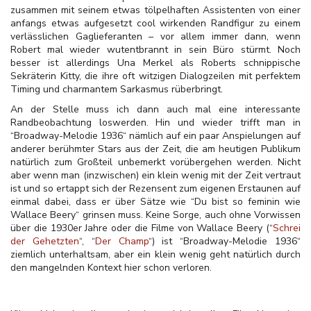
zusammen mit seinem etwas tölpelhaften Assistenten von einer
anfangs etwas aufgesetzt cool wirkenden Randfigur zu einem
verlässlichen Gaglieferanten – vor allem immer dann, wenn
Robert mal wieder wutentbrannt in sein Büro stürmt. Noch
besser ist allerdings Una Merkel als Roberts schnippische
Sekräterin Kitty, die ihre oft witzigen Dialogzeilen mit perfektem
Timing und charmantem Sarkasmus rüberbringt.
An der Stelle muss ich dann auch mal eine interessante
Randbeobachtung loswerden. Hin und wieder trifft man in
“Broadway-Melodie 1936“ nämlich auf ein paar Anspielungen auf
anderer berühmter Stars aus der Zeit, die am heutigen Publikum
natürlich zum Großteil unbemerkt vorübergehen werden. Nicht
aber wenn man (inzwischen) ein klein wenig mit der Zeit vertraut
ist und so ertappt sich der Rezensent zum eigenen Erstaunen auf
einmal dabei, dass er über Sätze wie “Du bist so feminin wie
Wallace Beery“ grinsen muss. Keine Sorge, auch ohne Vorwissen
über die 1930er Jahre oder die Filme von Wallace Beery (“
Schrei
der Gehetzten
“, “
Der Champ
“) ist “Broadway-Melodie 1936“
ziemlich unterhaltsam, aber ein klein wenig geht natürlich durch
den mangelnden Kontext hier schon verloren.