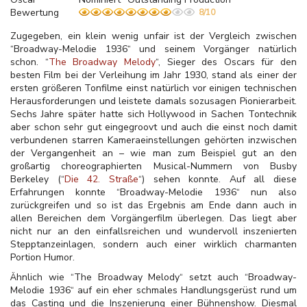
Bewertung
8/10
Zugegeben, ein klein wenig unfair ist der Vergleich zwischen
“Broadway-Melodie 1936“ und seinem Vorgänger natürlich
schon. “
The Broadway Melody
“, Sieger des Oscars für den
besten Film bei der Verleihung im Jahr 1930, stand als einer der
ersten größeren Tonfilme einst natürlich vor einigen technischen
Herausforderungen und leistete damals sozusagen Pionierarbeit.
Sechs Jahre später hatte sich Hollywood in Sachen Tontechnik
aber schon sehr gut eingegroovt und auch die einst noch damit
verbundenen starren Kameraeinstellungen gehörten inzwischen
der Vergangenheit an – wie man zum Beispiel gut an den
großartig choreographierten Musical-Nummern von Busby
Berkeley (“
Die 42. Straße
“) sehen konnte. Auf all diese
Erfahrungen konnte “Broadway-Melodie 1936“ nun also
zurückgreifen und so ist das Ergebnis am Ende dann auch in
allen Bereichen dem Vorgängerfilm überlegen. Das liegt aber
nicht nur an den einfallsreichen und wundervoll inszenierten
Stepptanzeinlagen, sondern auch einer wirklich charmanten
Portion Humor.
Ähnlich wie “The Broadway Melody“ setzt auch “Broadway-
Melodie 1936“ auf ein eher schmales Handlungsgerüst rund um
das Casting und die Inszenierung einer Bühnenshow. Diesmal