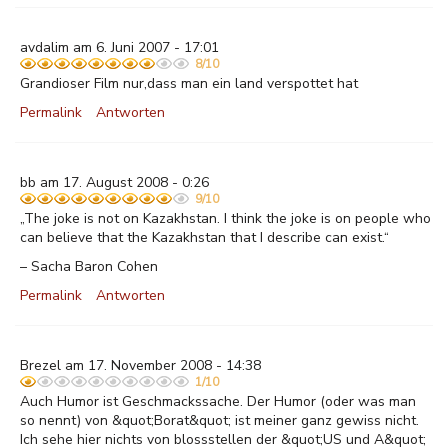
avdalim am 6. Juni 2007 - 17:01
8/10
Grandioser Film nur,dass man ein land verspottet hat
Permalink
Antworten
bb am 17. August 2008 - 0:26
9/10
„The joke is not on Kazakhstan. I think the joke is on people who
can believe that the Kazakhstan that I describe can exist.“
– Sacha Baron Cohen
Permalink
Antworten
Brezel am 17. November 2008 - 14:38
1/10
Auch Humor ist Geschmackssache. Der Humor (oder was man
so nennt) von &quot;Borat&quot; ist meiner ganz gewiss nicht.
Ich sehe hier nichts von blossstellen der &quot;US und A&quot;