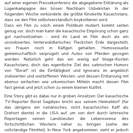
auf einer eigenen Pressekonferenz die abgegebene Erklärung als
Lügenkampagne des bösen Nachbarn Usbekistan. In der
folgenden Woche verkündete die größte Kinokette Kasachstans,
dass sie den Film selbstverständlich boykottieren wird.
Dass ein Film zu solch einem Politikum mutiert, kommt selten
genug vor, doch man kann die kasachische Empörung schon ganz
gut nachvollziehen - wird ihr Land im Film doch als ein
unzivilisiertes, hinterwäldlerisches Fleckchen Erde dargestellt,
wo Frauen noch in Käfigen gehalten, Homosexuelle
gemeinschaftlich verprügelt und Autos von Pferden gezogen
werden. Natürlich geht das ein wenig auf Image-Kosten
Kasachstans, doch das eigentliche Ziel des satirischen Humors
von "Borat" ist die Einfältigkeit und Ignoranz im angeblich
zivilisierten und weltoffenen Westen, und dessen Entlarvung mit
ebenso einfachen wie urkomischen Mitteln macht diesen Film
fast genial und jetzt schon zu einem kleinen Kulthit.
Eine Story gibt es dabei nur in groben Ansätzen: Der kasachische
TV-Reporter Borat Sagdiyev bricht aus seinem Heimatdorf (für
das übrigens ein rumänisches, nicht kasachisches Kaff als
Drehort diente) in die USA auf, um von dort durch lehrreiche
Reportagen seinen Landsleuten die Lebensweise des
fortschrittlichen Westens näher zu bringen (siehe der
vollständige Filmtitel). In New York angekommen, sieht er jedoch