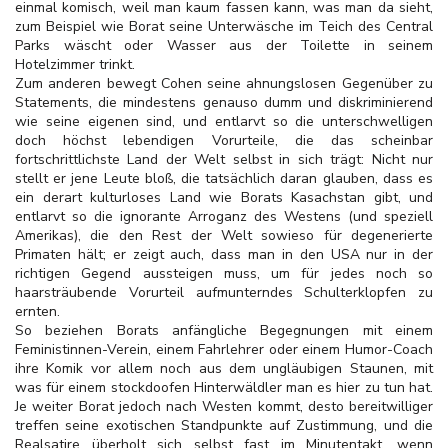
einmal komisch, weil man kaum fassen kann, was man da sieht,
zum Beispiel wie Borat seine Unterwäsche im Teich des Central
Parks wäscht oder Wasser aus der Toilette in seinem
Hotelzimmer trinkt.
Zum anderen bewegt Cohen seine ahnungslosen Gegenüber zu
Statements, die mindestens genauso dumm und diskriminierend
wie seine eigenen sind, und entlarvt so die unterschwelligen
doch höchst lebendigen Vorurteile, die das scheinbar
fortschrittlichste Land der Welt selbst in sich trägt: Nicht nur
stellt er jene Leute bloß, die tatsächlich daran glauben, dass es
ein derart kulturloses Land wie Borats Kasachstan gibt, und
entlarvt so die ignorante Arroganz des Westens (und speziell
Amerikas), die den Rest der Welt sowieso für degenerierte
Primaten hält; er zeigt auch, dass man in den USA nur in der
richtigen Gegend aussteigen muss, um für jedes noch so
haarsträubende Vorurteil aufmunterndes Schulterklopfen zu
ernten.
So beziehen Borats anfängliche Begegnungen mit einem
Feministinnen-Verein, einem Fahrlehrer oder einem Humor-Coach
ihre Komik vor allem noch aus dem ungläubigen Staunen, mit
was für einem stockdoofen Hinterwäldler man es hier zu tun hat.
Je weiter Borat jedoch nach Westen kommt, desto bereitwilliger
treffen seine exotischen Standpunkte auf Zustimmung, und die
Realsatire überholt sich selbst fast im Minutentakt, wenn