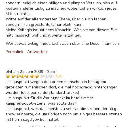
sondern lediglich einen billigen und plimpen Versuch, sich auf
Kosten anderer lustig zu machen, wobei Cohen wirklich jedes
Mittel recht ist.
Witze auf der alleruntersten Ebene, über die ich lachen,
sondern mich grösstenteils nur ekeln kann.
Meine Kollegin ist übrigens Kasachin. Was sie von diesem Film
hält, muss ich wohl nicht weiter erzählen.
Wer sowas witzig findet, lacht auch über eine Dose Thunfisch.
Permalink
Antworten
phil am 25. Juni 2009 - 2:55
7/10
- minuspunkt wegen den armen menschen in besagtem
gezeigten rumänischen dorf, die mal hochgradig hintergangen
wurden (stichpunkt: derstandard-artikel)
- minuspunkt für die &quot;nackt im hotelzimmer
kämpfen&quot;-szene. was sollte das?
- minuspunkt, weil das meiste zu sehr an die szenen der ali g
show erinnerte, die um übrigen noch um einiges bessere szenen
mit herrn sagdiyev beinhaltet.