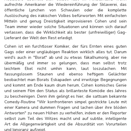
aufrechte Amerikaner die Wiedereinführung der Sklaverei, das
öffentliche Lynchen von Schwulen oder die komplette
Auslöschung des irakischen Volkes befürworten. Mit einfachsten
Mitteln und genug Dreistigkeit improvisieren Cohen und sein
Team immer wieder solche Situationen und können sich darauf
verlassen, dass die Wirklichkeit als bester (unfreiwilliger) Gag-
Lieferant der Welt den Rest erledigt.
Cohen ist ein furchtloser Komiker, der fürs Ernten eines guten
Gags oder einer ungläubigen Reaktion wirklich alles tut. Darum
wird's auch in "Borat" ab und zu etwas fäkalhumorig, aber nie
übermäßig und immer so gelungen, dass man selbst trotz
leichtem Ekel nicht umhin kann, laut loszulachen. Mit
fassungslosem Staunen und ebenso heftigem Gelächter
beobachtet man Borats Eskapaden und irrwitzige Begegnungen
und kommt am Ende kaum drum herum, Cohen komisches Genie
und seinem Film den Status als brillanteste Komödie des Jahres
zu bescheinigen. Denn ihm gelingt es hier, die sattsam bekannte
Comedy-Routine "Wir konfrontieren simpel gestrickte Leute
mit
einer Kamera und dummen Fragen und lachen über ihre blöden
Antworten" zu neuen Höhen zu verhelfen, indem er den Reporter
selbst zum Teil des Witzes macht und auf subtile, intelligente
Art die Allgegenwärtigkeit und die Absurdität von Vorurteilen
und Ignoranz aufzeigt.