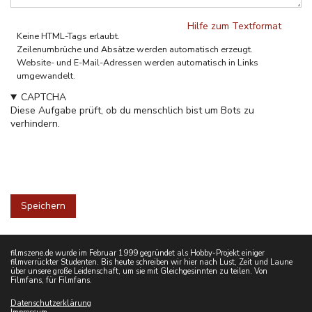
Hilfe zum Textformat
Keine HTML-Tags erlaubt.
Zeilenumbrüche und Absätze werden automatisch erzeugt.
Website- und E-Mail-Adressen werden automatisch in Links
umgewandelt.
CAPTCHA
Diese Aufgabe prüft, ob du menschlich bist um Bots zu
verhindern.
filmszene.de wurde im Februar 1999 gegründet als Hobby-Projekt einiger
filmverrückter Studenten. Bis heute schreiben wir hier nach Lust, Zeit und Laune
über unsere große Leidenschaft, um sie mit Gleichgesinnten zu teilen. Von
Filmfans, für Filmfans.
Datenschutzerklärung