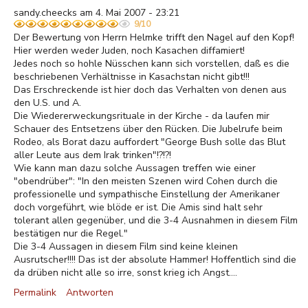
sandy.cheecks am 4. Mai 2007 - 23:21
9/10
Der Bewertung von Herrn Helmke trifft den Nagel auf den Kopf!
Hier werden weder Juden, noch Kasachen diffamiert!
Jedes noch so hohle Nüsschen kann sich vorstellen, daß es die
beschriebenen Verhältnisse in Kasachstan nicht gibt!!!
Das Erschreckende ist hier doch das Verhalten von denen aus
den U.S. und A.
Die Wiedererweckungsrituale in der Kirche - da laufen mir
Schauer des Entsetzens über den Rücken. Die Jubelrufe beim
Rodeo, als Borat dazu auffordert "George Bush solle das Blut
aller Leute aus dem Irak trinken"!?!?!
Wie kann man dazu solche Aussagen treffen wie einer
"obendrüber": "In den meisten Szenen wird Cohen durch die
professionelle und sympathische Einstellung der Amerikaner
doch vorgeführt, wie blöde er ist. Die Amis sind halt sehr
tolerant allen gegenüber, und die 3-4 Ausnahmen in diesem Film
bestätigen nur die Regel."
Die 3-4 Aussagen in diesem Film sind keine kleinen
Ausrutscher!!!! Das ist der absolute Hammer! Hoffentlich sind die
da drüben nicht alle so irre, sonst krieg ich Angst....
Permalink
Antworten