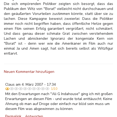
Die sich empörenden Politiker zeigten sich besorgt, dass das
Publikum den Witz von "Borat" vielleicht nicht durchschauen und
den geäußerten Vorurteilen zustimmen könnte, statt über sie zu
lachen. Diese Kampagne beweist zweierlei: Dass die Politiker
immer noch nicht begriffen haben, dass öffentliche Hetze gegen
einen Film seinen Erfolg garantiert vergrößert, nicht schmälert.
Und dass genau dieser schmale Grat zwischen verstehendem
Lachen und abnickender Ignoranz der kongeniale Kern von
"Borat" ist - denn wer wie die Amerikaner im Film auch nur
einmal Ja und Amen sagt, hat sich bereits selbst als Witzfigur
entlarvt.
Neuen Kommentar hinzufügen
Claus am 4. März 2007 - 17:34
1/10
Mit den Erwartungen nach "Ali G Indahouse" ging ich mit großen
Erwartungen an diesen Film - und wurde total enttäuscht. Keine
Ahnung ob man auf Droge oder einfach nur blöd sein muss um
diesem Film was abgewinnen zu können.
Permalink
Antworten