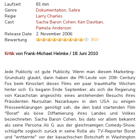
Laufzeit
81 min
Genre
Dokumentation
Satire
Regie
Larry Charles
Cast
Sacha Baron Cohen
Ken Davitian
Pamela Anderson
Release Date
2. November 2006
Bewertung
9/10
Kritik
von Frank-Michael Helmke / 18. Juni 2010
Jede Publicity ist gute Publicity. Wenn man diesem Marketing-
Grundsatz glaubt, dann haben die PR-Leute von 20th Century
Fox beim Kinostart dieses Films ein paar traumhafte Wochen
hinter sich. Es begann Ende September, als sich die Regierung
von Kasachstan angesichts eines anstehenden Besuchs ihres
Präsidenten Nursultan Nazarbayev in den USA zu einigen
Presseerklärungen genötigt sah, die den bald startenden Film
"Borat" als böse Diffamierung ihres Landes und Volkes
bezeichneten. Sacha Baron Cohen, bis dato vor allem bekannt
als seine Persona Ali G. aus der gleichnamigen Comedy-Show,
schlüpfte sogleich zurück in seine Rolle als TV-Reporter Borat
und "enttarnte" vor der kasachischen Botschaft in Washington