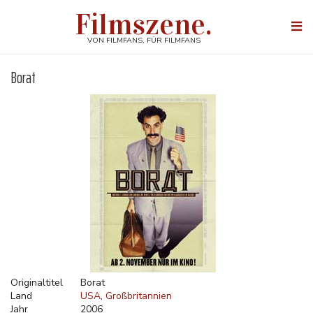
Direkt
Filmszene.
zum
Togg
Inhalt
navi
VON FILMFANS, FÜR FILMFANS
Borat
Originaltitel
Borat
Land
USA
Großbritannien
Jahr
2006