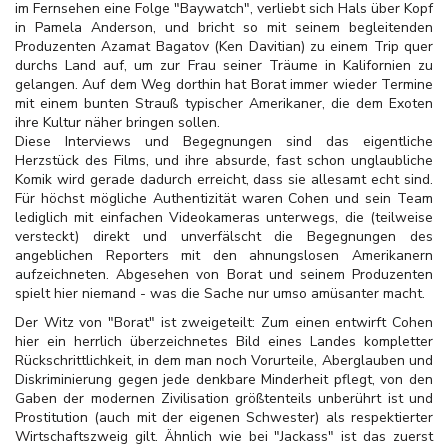
im Fernsehen eine Folge "Baywatch", verliebt sich Hals über Kopf
in Pamela Anderson, und bricht so mit seinem begleitenden
Produzenten Azamat Bagatov (Ken Davitian) zu einem Trip quer
durchs Land auf, um zur Frau seiner Träume in Kalifornien zu
gelangen. Auf dem Weg dorthin hat Borat immer wieder Termine
mit einem bunten Strauß typischer Amerikaner, die dem Exoten
ihre Kultur näher bringen sollen.
Diese Interviews und Begegnungen sind das eigentliche
Herzstück des Films, und ihre absurde, fast schon unglaubliche
Komik wird gerade dadurch erreicht, dass sie allesamt echt sind.
Für höchst mögliche Authentizität waren Cohen und sein Team
lediglich mit einfachen Videokameras unterwegs, die (teilweise
versteckt) direkt und unverfälscht die Begegnungen des
angeblichen Reporters mit den ahnungslosen Amerikanern
aufzeichneten. Abgesehen von Borat und seinem Produzenten
spielt hier niemand - was die Sache nur umso amüsanter macht.
Der Witz von "Borat" ist zweigeteilt: Zum einen entwirft Cohen
hier ein herrlich überzeichnetes Bild eines Landes kompletter
Rückschrittlichkeit, in dem man noch Vorurteile, Aberglauben und
Diskriminierung gegen jede denkbare Minderheit pflegt, von den
Gaben der modernen Zivilisation größtenteils unberührt ist und
Prostitution (auch mit der eigenen Schwester) als respektierter
Wirtschaftszweig gilt. Ähnlich wie bei "Jackass" ist das zuerst