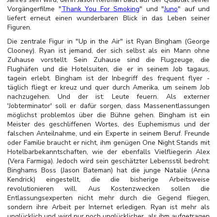
Vorgängerfilme "
Thank You For Smoking
" und "
Juno
" auf und
liefert erneut einen wunderbaren Blick in das Leben seiner
Figuren.
Die zentrale Figur in "Up in the Air" ist Ryan Bingham (George
Clooney). Ryan ist jemand, der sich selbst als ein Mann ohne
Zuhause vorstellt. Sein Zuhause sind die Flugzeuge, die
Flughäfen und die Hotelsuiten, die er in seinem Job tagaus,
tagein erlebt. Bingham ist der Inbegriff des frequent flyer -
täglich fliegt er kreuz und quer durch Amerika, um seinem Job
nachzugehen. Und der ist: Leute feuern. Als externer
'Jobterminator' soll er dafür sorgen, dass Massenentlassungen
möglichst problemlos über die Bühne gehen. Bingham ist ein
Meister des geschliffenen Wortes, des Euphemismus und der
falschen Anteilnahme, und ein Experte in seinem Beruf. Freunde
oder Familie braucht er nicht, ihm genügen One Night Stands mit
Hotelbarbekanntschaften, wie der ebenfalls Vielfliegerin Alex
(Vera Farmiga). Jedoch wird sein geschätzter Lebensstil bedroht:
Binghams Boss (Jason Bateman) hat die junge Natalie (Anna
Kendrick) eingestellt, die die bisherige Arbeitsweise
revolutionieren will. Aus Kostenzwecken sollen die
Entlassungsexperten nicht mehr durch die Gegend fliegen,
sondern ihre Arbeit per Internet erledigen. Ryan ist mehr als
unglücklich und wird nur noch unglücklicher, als ihm aufgetragen