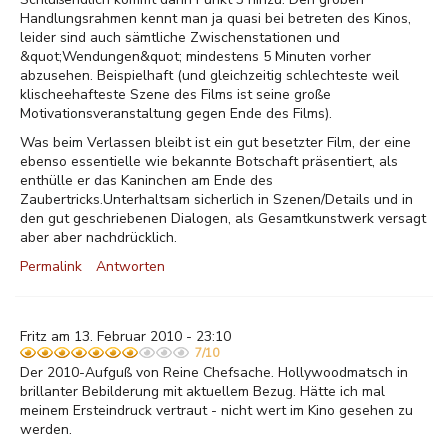
Handlungsrahmen kennt man ja quasi bei betreten des Kinos,
leider sind auch sämtliche Zwischenstationen und
&quot;Wendungen&quot; mindestens 5 Minuten vorher
abzusehen. Beispielhaft (und gleichzeitig schlechteste weil
klischeehafteste Szene des Films ist seine große
Motivationsveranstaltung gegen Ende des Films).
Was beim Verlassen bleibt ist ein gut besetzter Film, der eine
ebenso essentielle wie bekannte Botschaft präsentiert, als
enthülle er das Kaninchen am Ende des
Zaubertricks.Unterhaltsam sicherlich in Szenen/Details und in
den gut geschriebenen Dialogen, als Gesamtkunstwerk versagt
aber aber nachdrücklich.
Permalink
Antworten
Fritz am 13. Februar 2010 - 23:10
7/10
Der 2010-Aufguß von Reine Chefsache. Hollywoodmatsch in
brillanter Bebilderung mit aktuellem Bezug. Hätte ich mal
meinem Ersteindruck vertraut - nicht wert im Kino gesehen zu
werden.