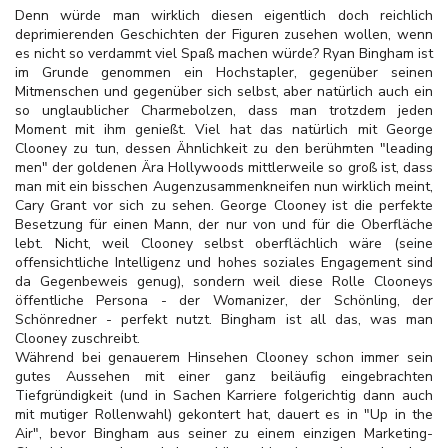
Denn würde man wirklich diesen eigentlich doch reichlich
deprimierenden Geschichten der Figuren zusehen wollen, wenn
es nicht so verdammt viel Spaß machen würde? Ryan Bingham ist
im Grunde genommen ein Hochstapler, gegenüber seinen
Mitmenschen und gegenüber sich selbst, aber natürlich auch ein
so unglaublicher Charmebolzen, dass man trotzdem jeden
Moment mit ihm genießt. Viel hat das natürlich mit George
Clooney zu tun, dessen Ähnlichkeit zu den berühmten "leading
men" der goldenen Ära Hollywoods mittlerweile so groß ist, dass
man mit ein bisschen Augenzusammenkneifen nun wirklich meint,
Cary Grant vor sich zu sehen. George Clooney ist die perfekte
Besetzung für einen Mann, der nur von und für die Oberfläche
lebt. Nicht, weil Clooney selbst oberflächlich wäre (seine
offensichtliche Intelligenz und hohes soziales Engagement sind
da Gegenbeweis genug), sondern weil diese Rolle Clooneys
öffentliche Persona - der Womanizer, der Schönling, der
Schönredner - perfekt nutzt. Bingham ist all das, was man
Clooney zuschreibt.
Während bei genauerem Hinsehen Clooney schon immer sein
gutes Aussehen mit einer ganz beiläufig eingebrachten
Tiefgründigkeit (und in Sachen Karriere folgerichtig dann auch
mit mutiger Rollenwahl) gekontert hat, dauert es in "Up in the
Air", bevor Bingham aus seiner zu einem einzigen Marketing-