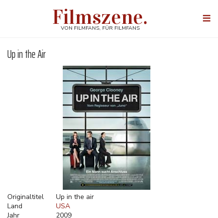
Direkt
Filmszene.
zum
Togg
Inhalt
navi
VON FILMFANS, FÜR FILMFANS
Up in the Air
Originaltitel
Up in the air
Land
USA
Jahr
2009