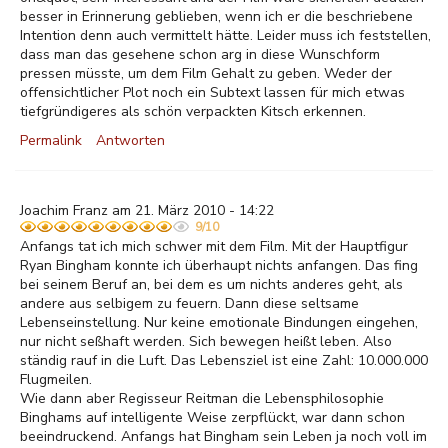
besser in Erinnerung geblieben, wenn ich er die beschriebene
Intention denn auch vermittelt hätte. Leider muss ich feststellen,
dass man das gesehene schon arg in diese Wunschform
pressen müsste, um dem Film Gehalt zu geben. Weder der
offensichtlicher Plot noch ein Subtext lassen für mich etwas
tiefgründigeres als schön verpackten Kitsch erkennen.
Permalink
Antworten
Joachim Franz am 21. März 2010 - 14:22
9/10
Anfangs tat ich mich schwer mit dem Film. Mit der Hauptfigur
Ryan Bingham konnte ich überhaupt nichts anfangen. Das fing
bei seinem Beruf an, bei dem es um nichts anderes geht, als
andere aus selbigem zu feuern. Dann diese seltsame
Lebenseinstellung. Nur keine emotionale Bindungen eingehen,
nur nicht seßhaft werden. Sich bewegen heißt leben. Also
ständig rauf in die Luft. Das Lebensziel ist eine Zahl: 10.000.000
Flugmeilen.
Wie dann aber Regisseur Reitman die Lebensphilosophie
Binghams auf intelligente Weise zerpflückt, war dann schon
beeindruckend. Anfangs hat Bingham sein Leben ja noch voll im