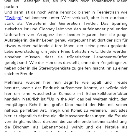
wie ein Teenager aus, als ihn dann doch romantische Ideen
packen.
Und dann ist da noch Anna Kendrick, bisher in Teenietrash wie
"
Twilight
" vollkommen unter Wert verkauft, aber hier durchaus
stark als Vertreterin der Generation Twitter. Das Sparring
zwischen ihr und Clooney lebt von den aufeinander prallenden
Unterarten von Arroganz ihrer beiden Figuren: hier die junge
Aufsteigerin, die ihr Leben genau vorgeplant hat, dort der sich für
etwas weiser haltende ältere Mann, der seine genau geplante
Lebensvorstellung um jeden Preis behalten will. Beide werden
einsehen müssen, dass sie trügerischen Lebensentwürfen
gefolgt sind. Wie der Film dies darstellt, ohne den Zeigefinger zu
heben oder in die Stereotypenkiste zu greifen, macht ihn zu einer
solchen Freude.
Mehrmals wurden hier nun Begriffe wie Spaß und Freude
benutzt, womit der Eindruck aufkommen könnte, es würde sich
hier um eine waschechte Komödie mit Schenkelklopferfaktor
handeln. Natürlich ist "Up in the Air" das bei Weitem nicht, den
endgültigen Schritt ins große Kino macht der Film mit seiner
nahezu perfekten Art, Tragik und Komik zu vereinen. Fast alles
hier ist eigentlich tieftraurig: die Massenentlassungen, die Freude
von Binghams Boss darüber, die zunehmende Entmenschlichung,
die Bingham als Lebensmodell wählt und die Natalie als