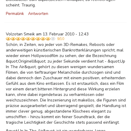
scheint. Traurig.
Permalink
Antworten
Volzotan Smeik am 13. Februar 2010 - 12:43
9/10
Schön, in Zeiten, wo jeder von 3D-Remakes, Reboots oder
anderweitigen künstlerischen Bankrotterklärungen spricht, mal
wieder einen Hollywoodfilm zu sehen, der die Bezeichnung
&quot;Originell&quot; zu jeder Sekunde verdient hat - &quot;Up
In The Air&quot; gehört zu diesen wenigen wundersamen
Filmen, die von tieftrauriger Melancholie durchzogen sind und
dabei dennoch den Zuschauer mit einem positiven, erheiternden
Gefühl aus dem Kino entlassen. Es ist erstaunlich, dass ein Film
vor einem derart bitteren Hintergrund diese Wirkung erzielen
kann, ohne dabei irgendetwas zu verharmlosen oder
weichzuzeichnen. Die Inszenierung ist makellos, die Figuren sind
präzise ausgearbeitet und überragend gespielt, die Handlung ist
immer clever genug, abgestandene Klischees elegant zu
umschiffen - hinzu kommt ein feiner Soundtrack, der die
tragische Leichtigkeit der Geschichte stets passend einfängt.
&quot;Up In The Air&quot; ist ein wunderbarer, lange