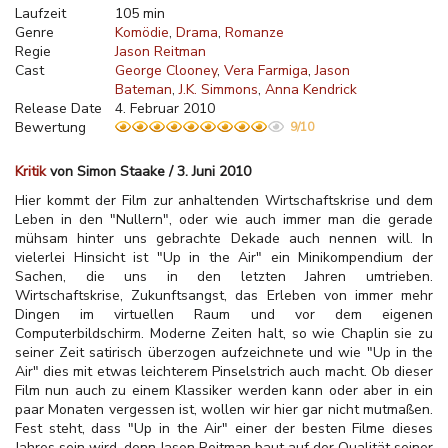
Laufzeit
105 min
Genre
Komödie
Drama
Romanze
Regie
Jason Reitman
Cast
George Clooney
Vera Farmiga
Jason
Bateman
J.K. Simmons
Anna Kendrick
Release Date
4. Februar 2010
Bewertung
9/10
Kritik
von Simon Staake / 3. Juni 2010
Hier kommt der Film zur anhaltenden Wirtschaftskrise und dem
Leben in den "Nullern", oder wie auch immer man die gerade
mühsam hinter uns gebrachte Dekade auch nennen will. In
vielerlei Hinsicht ist "Up in the Air" ein Minikompendium der
Sachen, die uns in den letzten Jahren umtrieben.
Wirtschaftskrise, Zukunftsangst, das Erleben von immer mehr
Dingen im virtuellen Raum und
vor dem eigenen
Computerbildschirm. Moderne Zeiten halt, so wie Chaplin sie zu
seiner Zeit satirisch überzogen aufzeichnete und wie "Up in the
Air" dies mit etwas leichterem Pinselstrich auch macht. Ob dieser
Film nun auch zu einem Klassiker werden kann oder aber in ein
paar Monaten vergessen ist, wollen wir hier gar nicht mutmaßen.
Fest steht, dass "Up in the Air" einer der besten Filme dieses
Jahres sein wird, denn Jason Reitman baut auf der Qualität seiner