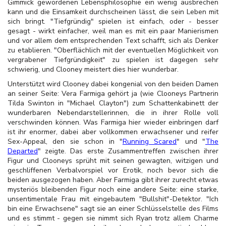
Gimmick gewordenen Lebensphilosophie ein wenig ausbrechen
kann und die Einsamkeit durchscheinen lässt, die sein Leben mit
sich bringt. "Tiefgründig" spielen ist einfach, oder - besser
gesagt - wirkt einfacher, weil man es mit ein paar Manierismen
und vor allem dem entsprechenden Text schafft, sich als Denker
zu etablieren. "Oberflächlich mit der eventuellen Möglichkeit von
vergrabener Tiefgründigkeit" zu spielen ist dagegen sehr
schwierig, und Clooney meistert dies hier wunderbar.
Unterstützt wird Clooney dabei kongenial von den beiden Damen
an seiner Seite: Vera Farmiga gehört ja (wie Clooneys Partnerin
Tilda Swinton in "Michael Clayton") zum Schattenkabinett der
wunderbaren Nebendarstellerinnen, die in ihrer Rolle voll
verschwinden können. Was Farmiga hier wieder einbringen darf
ist ihr enormer, dabei aber vollkommen erwachsener und reifer
Sex-Appeal, den sie schon in "
Running Scared
" und "
The
Departed
" zeigte. Das erste Zusammentreffen zwischen ihrer
Figur und Clooneys sprüht mit seinen gewagten, witzigen und
geschliffenen Verbalvorspiel vor Erotik, noch bevor sich die
beiden ausgezogen haben. Aber Farmiga gibt ihrer zurecht etwas
mysteriös bleibenden Figur noch eine andere Seite: eine starke,
unsentimentale Frau mit eingebautem "Bullshit"-Detektor. "Ich
bin eine Erwachsene" sagt sie an einer Schlüsselstelle des Films
und es stimmt - gegen sie nimmt sich Ryan trotz allem Charme