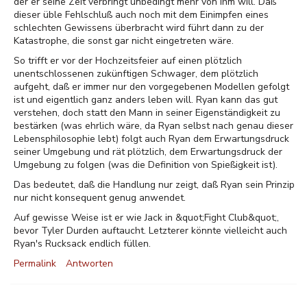
der er seine Zeit verbringt unbedingt mehr von ihm will. Daß
dieser üble Fehlschluß auch noch mit dem Einimpfen eines
schlechten Gewissens überbracht wird führt dann zu der
Katastrophe, die sonst gar nicht eingetreten wäre.
So trifft er vor der Hochzeitsfeier auf einen plötzlich
unentschlossenen zukünftigen Schwager, dem plötzlich
aufgeht, daß er immer nur den vorgegebenen Modellen gefolgt
ist und eigentlich ganz anders leben will. Ryan kann das gut
verstehen, doch statt den Mann in seiner Eigenständigkeit zu
bestärken (was ehrlich wäre, da Ryan selbst nach genau dieser
Lebensphilosophie lebt) folgt auch Ryan dem Erwartungsdruck
seiner Umgebung und rät plötzlich, dem Erwartungsdruck der
Umgebung zu folgen (was die Definition von Spießigkeit ist).
Das bedeutet, daß die Handlung nur zeigt, daß Ryan sein Prinzip
nur nicht konsequent genug anwendet.
Auf gewisse Weise ist er wie Jack in &quot;Fight Club&quot;,
bevor Tyler Durden auftaucht. Letzterer könnte vielleicht auch
Ryan's Rucksack endlich füllen.
Permalink
Antworten