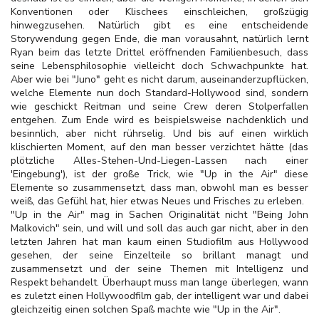
Konventionen oder Klischees einschleichen, großzügig
hinwegzusehen. Natürlich gibt es eine entscheidende
Storywendung gegen Ende, die man vorausahnt, natürlich lernt
Ryan beim das letzte Drittel eröffnenden Familienbesuch, dass
seine Lebensphilosophie vielleicht doch Schwachpunkte hat.
Aber wie bei "Juno" geht es nicht darum, auseinanderzupflücken,
welche Elemente nun doch Standard-Hollywood sind, sondern
wie geschickt Reitman und seine Crew deren Stolperfallen
entgehen. Zum Ende wird es beispielsweise nachdenklich und
besinnlich, aber nicht rührselig. Und bis auf einen wirklich
klischierten Moment, auf den man besser verzichtet hätte (das
plötzliche Alles-Stehen-Und-Liegen-Lassen nach einer
'Eingebung'), ist der große Trick, wie "Up in the Air" diese
Elemente so zusammensetzt, dass man, obwohl man es besser
weiß, das Gefühl hat, hier etwas Neues und Frisches zu erleben.
"Up in the Air" mag in Sachen Originalität nicht "Being John
Malkovich" sein, und will und soll das auch gar nicht, aber in den
letzten Jahren hat man kaum einen Studiofilm aus Hollywood
gesehen, der seine Einzelteile so brillant managt und
zusammensetzt und der seine Themen mit Intelligenz und
Respekt behandelt. Überhaupt muss man lange überlegen, wann
es zuletzt einen Hollywoodfilm gab, der intelligent war und dabei
gleichzeitig einen solchen Spaß machte wie "Up in the Air".