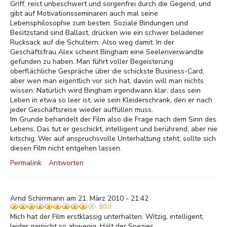
Griff, reist unbeschwert und sorgenfrei durch die Gegend, und
gibt auf Motivationsseminaren auch mal seine
Lebensphilosophie zum besten. Soziale Bindungen und
Besitzstand sind Ballast, drücken wie ein schwer beladener
Rucksack auf die Schultern. Also weg damit. In der
Geschäftsfrau Alex scheint Bingham eine Seelenverwandte
gefunden zu haben. Man führt voller Begeisterung
oberflächliche Gespräche über die schickste Business-Card,
aber wen man eigentlich vor sich hat, davon will man nichts
wissen. Natürlich wird Bingham irgendwann klar, dass sein
Leben in etwa so leer ist, wie sein Kleiderschrank, den er nach
jeder Geschäftsreise wieder auffüllen muss.
Im Grunde behandelt der Film also die Frage nach dem Sinn des
Lebens. Das tut er geschickt, intelligent und berührend, aber nie
kitschig. Wer auf anspruchsvolle Unterhaltung steht, sollte sich
diesen Film nicht entgehen lassen.
Permalink
Antworten
Arnd Schirrmann am 21. März 2010 - 21:42
9/10
Mich hat der Film erstklassig unterhalten. Witzig, intelligent,
leider garnicht so abwegig. Hält der Spezies