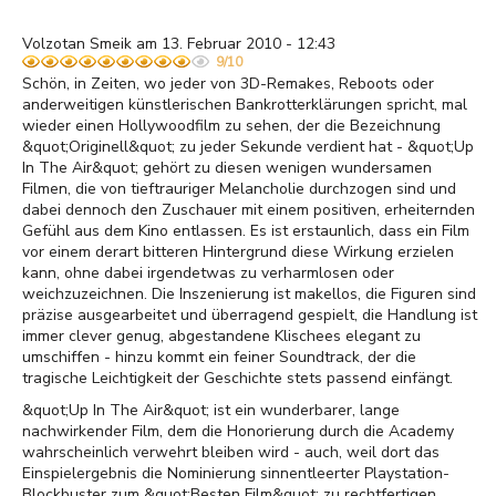
Volzotan Smeik am 13. Februar 2010 - 12:43
9/10
Schön, in Zeiten, wo jeder von 3D-Remakes, Reboots oder
anderweitigen künstlerischen Bankrotterklärungen spricht, mal
wieder einen Hollywoodfilm zu sehen, der die Bezeichnung
&quot;Originell&quot; zu jeder Sekunde verdient hat - &quot;Up
In The Air&quot; gehört zu diesen wenigen wundersamen
Filmen, die von tieftrauriger Melancholie durchzogen sind und
dabei dennoch den Zuschauer mit einem positiven, erheiternden
Gefühl aus dem Kino entlassen. Es ist erstaunlich, dass ein Film
vor einem derart bitteren Hintergrund diese Wirkung erzielen
kann, ohne dabei irgendetwas zu verharmlosen oder
weichzuzeichnen. Die Inszenierung ist makellos, die Figuren sind
präzise ausgearbeitet und überragend gespielt, die Handlung ist
immer clever genug, abgestandene Klischees elegant zu
umschiffen - hinzu kommt ein feiner Soundtrack, der die
tragische Leichtigkeit der Geschichte stets passend einfängt.
&quot;Up In The Air&quot; ist ein wunderbarer, lange
nachwirkender Film, dem die Honorierung durch die Academy
wahrscheinlich verwehrt bleiben wird - auch, weil dort das
Einspielergebnis die Nominierung sinnentleerter Playstation-
Blockbuster zum &quot;Besten Film&quot; zu rechtfertigen