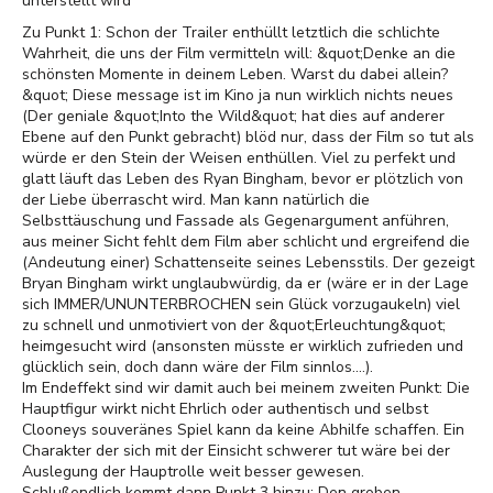
unterstellt wird
Zu Punkt 1: Schon der Trailer enthüllt letztlich die schlichte
Wahrheit, die uns der Film vermitteln will: &quot;Denke an die
schönsten Momente in deinem Leben. Warst du dabei allein?
&quot; Diese message ist im Kino ja nun wirklich nichts neues
(Der geniale &quot;Into the Wild&quot; hat dies auf anderer
Ebene auf den Punkt gebracht) blöd nur, dass der Film so tut als
würde er den Stein der Weisen enthüllen. Viel zu perfekt und
glatt läuft das Leben des Ryan Bingham, bevor er plötzlich von
der Liebe überrascht wird. Man kann natürlich die
Selbsttäuschung und Fassade als Gegenargument anführen,
aus meiner Sicht fehlt dem Film aber schlicht und ergreifend die
(Andeutung einer) Schattenseite seines Lebensstils. Der gezeigt
Bryan Bingham wirkt unglaubwürdig, da er (wäre er in der Lage
sich IMMER/UNUNTERBROCHEN sein Glück vorzugaukeln) viel
zu schnell und unmotiviert von der &quot;Erleuchtung&quot;
heimgesucht wird (ansonsten müsste er wirklich zufrieden und
glücklich sein, doch dann wäre der Film sinnlos....).
Im Endeffekt sind wir damit auch bei meinem zweiten Punkt: Die
Hauptfigur wirkt nicht Ehrlich oder authentisch und selbst
Clooneys souveränes Spiel kann da keine Abhilfe schaffen. Ein
Charakter der sich mit der Einsicht schwerer tut wäre bei der
Auslegung der Hauptrolle weit besser gewesen.
Schlußendlich kommt dann Punkt 3 hinzu: Den groben