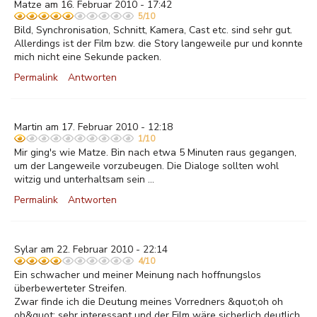
Matze am 16. Februar 2010 - 17:42
5/10
Bild, Synchronisation, Schnitt, Kamera, Cast etc. sind sehr gut.
Allerdings ist der Film bzw. die Story langeweile pur und konnte
mich nicht eine Sekunde packen.
Permalink
Antworten
Martin am 17. Februar 2010 - 12:18
1/10
Mir ging's wie Matze. Bin nach etwa 5 Minuten raus gegangen,
um der Langeweile vorzubeugen. Die Dialoge sollten wohl
witzig und unterhaltsam sein ...
Permalink
Antworten
Sylar am 22. Februar 2010 - 22:14
4/10
Ein schwacher und meiner Meinung nach hoffnungslos
überbewerteter Streifen.
Zwar finde ich die Deutung meines Vorredners &quot;oh oh
oh&quot; sehr interessant und der Film wäre sicherlich deutlich