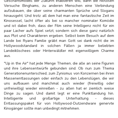
Geschäftsmodell der Zukunft etablieren will, dann die hilflosen
Versuche Binghams, zu anderen Menschen eine Verbindung
aufzubauen, die über seine charmanten Sprüche und Slogans
hinausgeht. Und trotz all dem hat man eine fantastische Zeit im
Kinosessel, lacht öfter als bei so mancher nominaler Komödie
und ist dabei froh, dass der Film seine Intelligenz nicht für ein
paar Lacher aufs Spiel setzt, sondern sich diese ganz natürlich
aus Plot und Charakteren ergeben. Selbst beim Besuch auf dem
Lande bei Ryans Familie gräbt man Gott sei dank nicht die im
Hollywoodstandard in solchen Fällen ja immer beliebten
Landeiklischees oder Hinterwäldler mit eigenwilligem Charme
aus.
"Up in the Air" hat jede Menge Themen, die alle an seine Figuren
und ihre Lebensentwürfe gebunden sind. Ob nun zum Thema
Generationenunterschied, zum Zynismus von Konzernen bei ihren
Massenentlassungen oder einfach zu den Lebenslügen, die wir
uns aufbauen und manchmal auch wieder (freiwillig oder
unfreiwillig) wieder einreißen - zu allen hat er ziemlich weise
Dinge zu sagen. Und damit legt er eine Punktlandung hin.
Intelligente und großartige Unterhaltung - dieses
Entlassungspaket für von Hollywood-Dutzendware genervte
Kinogänger sollte man unbedingt mitnehmen.