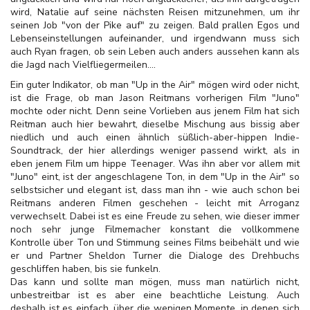
wird, Natalie auf seine nächsten Reisen mitzunehmen, um ihr
seinen Job "von der Pike auf" zu zeigen. Bald prallen Egos und
Lebenseinstellungen aufeinander, und irgendwann muss sich
auch Ryan fragen, ob sein Leben auch anders aussehen kann als
die Jagd nach Vielfliegermeilen....
Ein guter Indikator, ob man "Up in the Air" mögen wird oder nicht,
ist die Frage, ob man Jason Reitmans vorherigen Film "Juno"
mochte oder nicht. Denn seine Vorlieben aus jenem Film hat sich
Reitman auch hier bewahrt, dieselbe Mischung aus bissig aber
niedlich und auch einen ähnlich süßlich-aber-hippen Indie-
Soundtrack, der hier allerdings weniger passend wirkt, als in
eben jenem Film um hippe Teenager. Was ihn aber vor allem mit
"Juno" eint, ist der angeschlagene Ton, in dem "Up in the Air" so
selbstsicher und elegant ist, dass man ihn - wie auch schon bei
Reitmans anderen Filmen geschehen - leicht mit Arroganz
verwechselt. Dabei ist es eine Freude zu sehen, wie dieser immer
noch sehr junge Filmemacher konstant die vollkommene
Kontrolle über Ton und Stimmung seines Films beibehält und wie
er und Partner Sheldon Turner die Dialoge des Drehbuchs
geschliffen haben, bis sie funkeln.
Das kann und sollte man mögen, muss man natürlich nicht,
unbestreitbar ist es aber eine beachtliche Leistung. Auch
deshalb ist es einfach, über die wenigen Momente, in denen sich