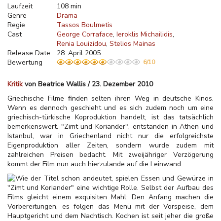
Laufzeit
108 min
Genre
Drama
Regie
Tassos Boulmetis
Cast
George Corraface
Ieroklis Michailidis
Renia Louizidou
Stelios Mainas
Release Date
28. April 2005
Bewertung
6/10
Kritik
von Beatrice Wallis / 23. Dezember 2010
Griechische Filme finden selten ihren Weg in deutsche Kinos.
Wenn es dennoch geschieht und es sich zudem noch um eine
griechisch-türkische Koproduktion handelt, ist das tatsächlich
bemerkenswert. "Zimt und Koriander", entstanden in Athen und
Istanbul, war in Griechenland nicht nur die erfolgreichste
Eigenproduktion aller Zeiten, sondern wurde zudem mit
zahlreichen Preisen bedacht. Mit zweijähriger Verzögerung
kommt der Film nun auch hierzulande auf die Leinwand.
Wie der Titel schon andeutet, spielen Essen und Gewürze in
"Zimt und Koriander" eine wichtige Rolle. Selbst der Aufbau des
Films gleicht einem exquisiten Mahl: Den Anfang machen die
Vorbereitungen, es folgen das Menü mit der Vorspeise, dem
Hauptgericht und dem Nachtisch. Kochen ist seit jeher die große