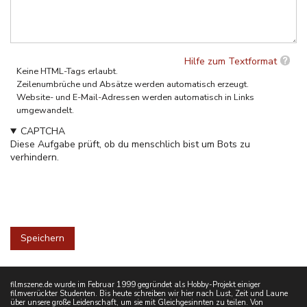
Hilfe zum Textformat
Keine HTML-Tags erlaubt.
Zeilenumbrüche und Absätze werden automatisch erzeugt.
Website- und E-Mail-Adressen werden automatisch in Links
umgewandelt.
CAPTCHA
Diese Aufgabe prüft, ob du menschlich bist um Bots zu
verhindern.
filmszene.de wurde im Februar 1999 gegründet als Hobby-Projekt einiger
filmverrückter Studenten. Bis heute schreiben wir hier nach Lust, Zeit und Laune
über unsere große Leidenschaft, um sie mit Gleichgesinnten zu teilen. Von