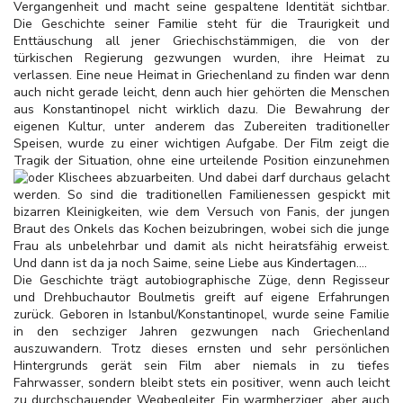
Vergangenheit und macht seine gespaltene Identität sichtbar.
Die Geschichte seiner Familie steht für die Traurigkeit und
Enttäuschung all jener Griechischstämmigen, die von der
türkischen Regierung gezwungen wurden, ihre Heimat zu
verlassen. Eine neue Heimat in Griechenland zu finden war denn
auch nicht gerade leicht, denn auch hier gehörten die Menschen
aus Konstantinopel nicht wirklich dazu. Die Bewahrung der
eigenen Kultur, unter anderem das Zubereiten traditioneller
Speisen, wurde zu einer wichtigen Aufgabe. Der Film zeigt die
Tragik der Situation, ohne eine urteilende Position einzunehmen
oder Klischees abzuarbeiten. Und dabei darf
durchaus gelacht
werden. So sind die traditionellen Familienessen gespickt mit
bizarren Kleinigkeiten, wie dem Versuch von Fanis, der jungen
Braut des Onkels das Kochen beizubringen, wobei sich die junge
Frau als unbelehrbar und damit als nicht heiratsfähig erweist.
Und dann ist da ja noch Saime, seine Liebe aus Kindertagen....
Die Geschichte trägt autobiographische Züge, denn Regisseur
und Drehbuchautor Boulmetis greift auf eigene Erfahrungen
zurück. Geboren in Istanbul/Konstantinopel, wurde seine Familie
in den sechziger Jahren gezwungen nach Griechenland
auszuwandern. Trotz dieses ernsten und sehr persönlichen
Hintergrunds gerät sein Film aber niemals in zu tiefes
Fahrwasser, sondern bleibt stets ein positiver, wenn auch leicht
zu durchschauender Wegbegleiter. Ein warmherziger, aber auch