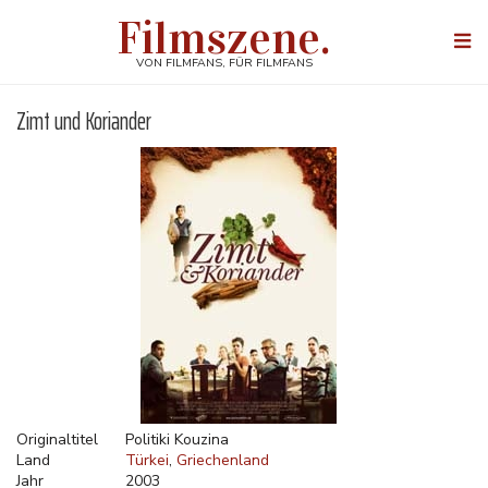
Direkt
Filmszene.
zum
Togg
Inhalt
navi
VON FILMFANS, FÜR FILMFANS
Zimt und Koriander
Originaltitel
Politiki Kouzina
Land
Türkei
Griechenland
Jahr
2003