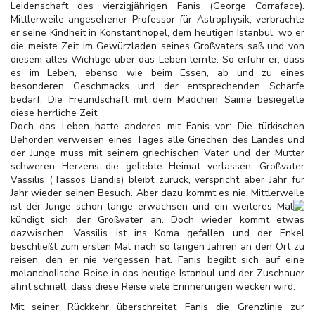
Leidenschaft des vierzigjährigen Fanis (George Corraface).
Mittlerweile angesehener Professor für Astrophysik, verbrachte
er seine Kindheit in Konstantinopel, dem heutigen Istanbul, wo er
die meiste Zeit im Gewürzladen seines Großvaters saß und von
diesem alles Wichtige über das Leben lernte. So erfuhr er, dass
es im Leben, ebenso wie beim Essen, ab und zu eines
besonderen Geschmacks und der entsprechenden Schärfe
bedarf. Die Freundschaft mit dem Mädchen Saime besiegelte
diese herrliche Zeit.
Doch das Leben hatte anderes mit Fanis vor: Die türkischen
Behörden verweisen eines Tages alle Griechen des Landes und
der Junge muss mit seinem griechischen Vater und der Mutter
schweren Herzens die geliebte Heimat verlassen. Großvater
Vassilis (Tassos Bandis) bleibt zurück, verspricht aber Jahr für
Jahr wieder seinen Besuch. Aber dazu kommt es nie. Mittlerweile
ist der Junge schon
lange erwachsen und ein weiteres Mal
kündigt sich der Großvater an. Doch wieder kommt etwas
dazwischen. Vassilis ist ins Koma gefallen und der Enkel
beschließt zum ersten Mal nach so langen Jahren an den Ort zu
reisen, den er nie vergessen hat. Fanis begibt sich auf eine
melancholische Reise in das heutige Istanbul und der Zuschauer
ahnt schnell, dass diese Reise viele Erinnerungen wecken wird.
Mit seiner Rückkehr überschreitet Fanis die Grenzlinie zur