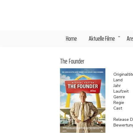
Direkt
zum
Inhalt
Home
Aktuelle Filme
An
+
The Founder
Originaltit
Land
Jahr
Laufzeit
Genre
Regie
Cast
Release D
Bewertun