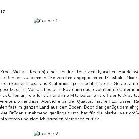
017
Kroc (Michael Keaton) einer der für diese Zeit typischen Handelsve
e Runden zu kommen. Die von ihm angepriesenen Milkshake-Mixer s
s ein kleiner Imbiss aus Kalifornien gleich acht (!) seiner Geräte auf
esetzt sieht. Vor Ort bestaunt Ray dann das revolutionäre Unterne
ck Offeman), die für sich und ihre Mitarbeiter eine effiziente Arbeit
ubereiten, ohne dabei Abstriche bei der Qualität machen zumüssen. Ra
ialen fast im ganzen Land aus dem Boden. Doch das genügt dem ehrge
 der Brüder zunehmend gegängelt und hat für die Marke weit größe
 unlauteren und ziemlich brutalen Methoden zurück.