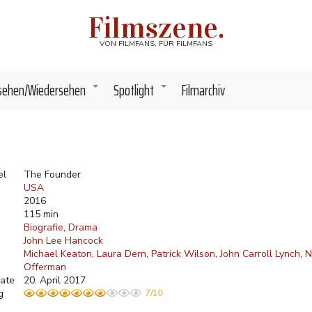
Filmszene.
VON FILMFANS, FÜR FILMFANS
sehen/Wiedersehen
Spotlight
Filmarchiv
+
+
el
The Founder
USA
2016
115 min
Biografie
Drama
John Lee Hancock
Michael Keaton
Laura Dern
Patrick Wilson
John Carroll Lynch
N
Offerman
ate
20. April 2017
g
7/10