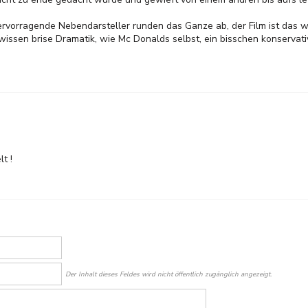
ervorragende Nebendarsteller runden das Ganze ab, der Film ist das w
gewissen brise Dramatik, wie Mc Donalds selbst, ein bisschen konservat
t !
Der Inhalt dieses Feldes wird nicht öffentlich zugänglich angezeigt.