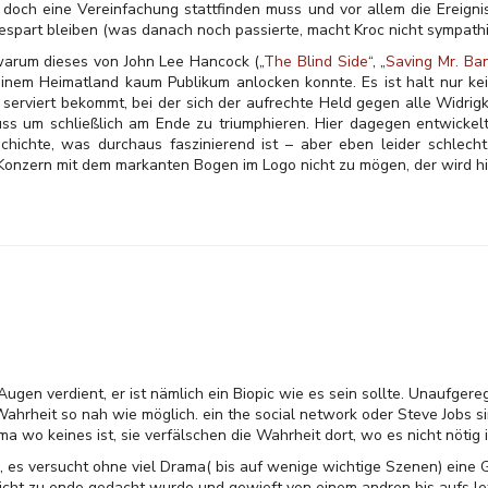
doch eine Vereinfachung stattfinden muss und vor allem die Ereign
part bleiben (was danach noch passierte, macht Kroc nicht sympathi
warum dieses von John Lee Hancock („
The Blind Side
“, „
Saving Mr. Ba
einem Heimatland kaum Publikum anlocken konnte. Es ist halt nur k
 serviert bekommt, bei der sich der aufrechte Held gegen alle Widri
 um schließlich am Ende zu triumphieren. Hier dagegen entwickelt 
chichte, was durchaus faszinierend ist – aber eben leider schlecht
onzern mit dem markanten Bogen im Logo nicht zu mögen, der wird hie
Augen verdient, er ist nämlich ein Biopic wie es sein sollte. Unaufgereg
Wahrheit so nah wie möglich. ein the social network oder Steve Jobs 
a wo keines ist, sie verfälschen die Wahrheit dort, wo es nicht nötig i
es versucht ohne viel Drama( bis auf wenige wichtige Szenen) eine G
 nicht zu ende gedacht wurde und gewieft von einem andren bis aufs 