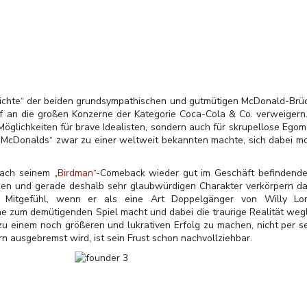
hichte“ der beiden grundsympathischen und gutmütigen McDonald-Brüd
uf an die großen Konzerne der Kategorie Coca-Cola & Co. verweiger
öglichkeiten für brave Idealisten, sondern auch für skrupellose Ego
 „McDonalds“ zwar zu einer weltweit bekannten machte, sich dabei mo
nach seinem „
Birdman
“-Comeback wieder gut im Geschäft befindende
igen und gerade deshalb sehr glaubwürdigen Charakter verkörpern da
 Mitgefühl, wenn er als eine Art Doppelgänger von Willy Lom
e zum demütigenden Spiel macht und dabei die traurige Realität weglä
u einem noch größeren und lukrativen Erfolg zu machen, nicht per s
n ausgebremst wird, ist sein Frust schon nachvollziehbar.