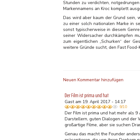
Stunden zu verdichten, notgedrungen 
Markennamens an Kroc komplett ausges
Das wird aber kaum der Grund sein, 
zu einer solch nationalen Marke in s
sonst typischerweise in diesem Genre
seiner Widersacher durchkämpfen muss
zum eigentlichen „Schurken“ der Ges
weitere Gründe sucht, den Fast Food-K
Neuen Kommentar hinzufügen
Der Film ist prima und hat
Gast am 19. April 2017 - 14:17
9/10
Der Film ist prima und hat mehr als 9 
Darstellern, guten Dialogen und der 
großartige Filme, aber sie suchen Dram
Genau das macht the Founder anders, 
präsentieren, die von ihren Denkern