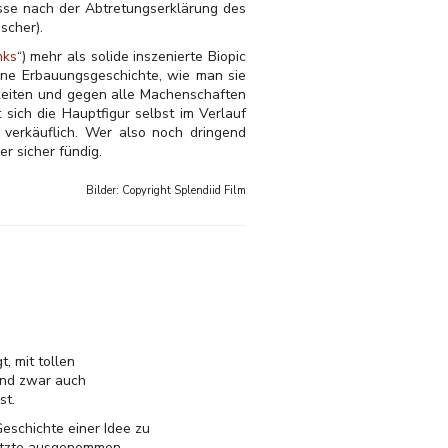
isse nach der Abtretungserklärung des
scher).
nks
“) mehr als solide inszenierte Biopic
eine Erbauungsgeschichte, wie man sie
gkeiten und gegen alle Machenschaften
sich die Hauptfigur selbst im Verlauf
 verkäuflich. Wer also noch dringend
r sicher fündig.
Bilder: Copyright
Splendiid Film
t, mit tollen
sind zwar auch
st.
eschichte einer Idee zu
letzte ausgenommen