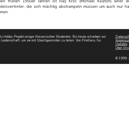
den frühen 1950er Jahren ist Ray Kroc (Michael Keaton) einer de
delsvertreter, die sich mächtig abstrampeln müssen um auch nur 
men.
 Hobby-Projekt einiger filmverrückter Studenten. Bis heute schreiben wir
Datensch
 Leidenschaft, um sie mit Gleichgesinnten zu teilen. Von Filmfans, für
Impressu
Updates
Über Uns
© 1999 -