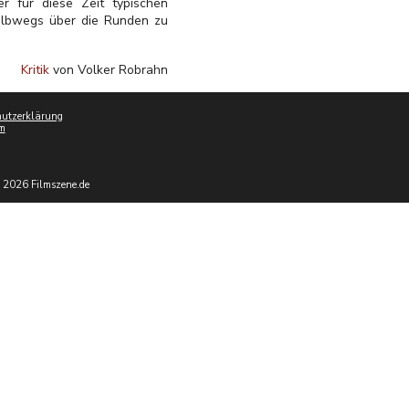
r für diese Zeit typischen
halbwegs über die Runden zu
Kritik
von Volker Robrahn
utzerklärung
m
 2026 Filmszene.de