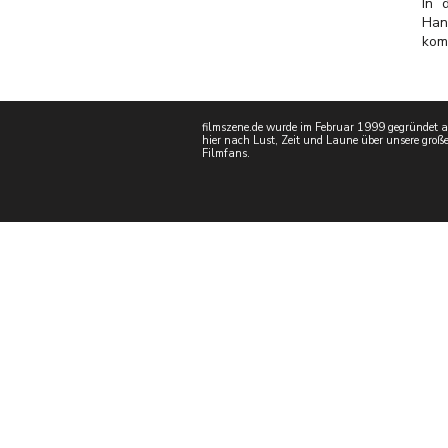
In 
Han
kom
filmszene.de wurde im Februar 1999 gegründet als
hier nach Lust, Zeit und Laune über unsere große
Filmfans.