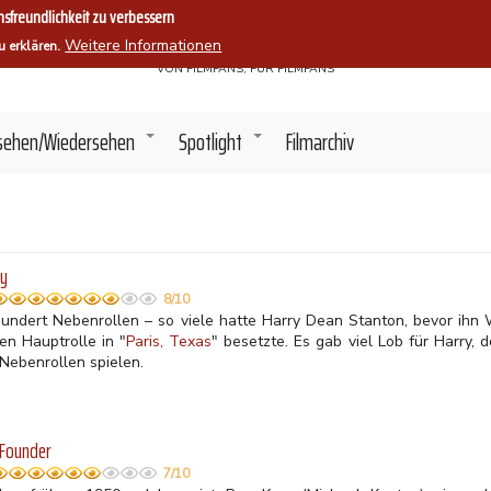
sfreundlichkeit zu verbessern
Filmszene.
Weitere Informationen
u erklären.
VON FILMFANS, FÜR FILMFANS
sehen/Wiedersehen
Spotlight
Filmarchiv
+
+
ky
8/10
hundert Nebenrollen – so viele hatte Harry Dean Stanton, bevor ihn
en Hauptrolle in "
Paris, Texas
" besetzte. Es gab viel Lob für Harry, 
 Nebenrollen spielen.
 Founder
7/10