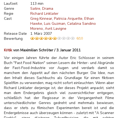
Laufzeit
113 min
Genre
Satire
Drama
Regie
Richard Linklater
Cast
Greg Kinnear
Patricia Arquette
Ethan
Hawke
Luis Guzman
Catalina Sandino
Moreno
Avril Lavigne
Release Date
1. März 2007
Bewertung
6/10
Kritik
von Maximilian Schröter / 3. Januar 2011
Vor einigen Jahren führte der Autor Eric Schlosser in seinem
Buch "Fast Food Nation" seinen Lesern die Hinter- und Abgründe
der Fast-Food-Industrie vor Augen und verdarb damit so
manchem den Appetit auf den nächsten Burger. Die Idee, nun
den Inhalt dieses Sachbuchs als Grundlage für einen fiktiven
Spielfilm zu verwenden, mag nicht sofort einleuchten. Wenn aber
Richard Linklater derjenige ist, der dieses Projekt anpackt, sieht
man dem Endergebnis
gleich viel zuversichtlicher entgegen,
schließlich hat der Regisseur in der Vergangenheit Filme
unterschiedlichster Genres gedreht und mehrmals bewiesen,
dass er stets zu filmischen Experimenten bereit ist und die
Endergebnisse auch überzeugen können - zuletzt mit "A Scanner
Darkly", einer düsteren Zukunftsvision, die mit echten