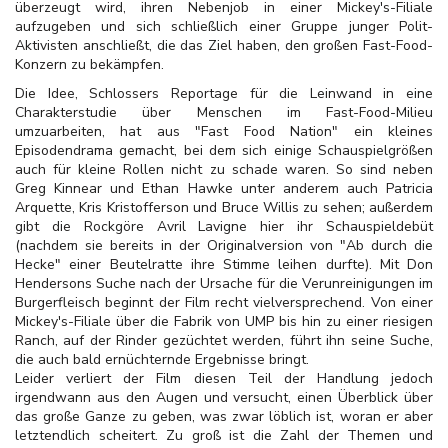
überzeugt wird, ihren Nebenjob in einer Mickey's-Filiale
aufzugeben und sich schließlich einer Gruppe junger Polit-
Aktivisten anschließt, die das Ziel haben, den großen Fast-Food-
Konzern zu bekämpfen.
Die Idee, Schlossers Reportage für die Leinwand in eine
Charakterstudie über Menschen im Fast-Food-Milieu
umzuarbeiten, hat aus "Fast Food Nation" ein kleines
Episodendrama gemacht, bei dem sich einige Schauspielgrößen
auch für kleine Rollen nicht zu schade waren. So sind neben
Greg Kinnear und Ethan Hawke unter anderem auch Patricia
Arquette, Kris Kristofferson und Bruce Willis zu sehen; außerdem
gibt die Rockgöre Avril Lavigne hier ihr Schauspieldebüt
(nachdem sie bereits in der Originalversion von "Ab durch die
Hecke" einer Beutelratte ihre Stimme leihen durfte). Mit Don
Hendersons Suche nach der Ursache für die Verunreinigungen im
Burgerfleisch beginnt der Film recht vielversprechend. Von einer
Mickey's-Filiale über die Fabrik von UMP bis hin zu einer riesigen
Ranch, auf der Rinder gezüchtet werden, führt ihn seine Suche,
die auch bald ernüchternde Ergebnisse bringt.
Leider verliert der Film diesen Teil der Handlung jedoch
irgendwann aus den Augen und versucht, einen Überblick über
das große Ganze zu geben, was zwar löblich ist, woran er aber
letztendlich scheitert. Zu groß ist die Zahl der Themen und