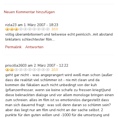
Neuen Kommentar hinzufügen
rizla23 am 1. März 2007 - 18:23
3/10
völlig überambitioniert und teilweise echt peinlcich...mit abstand
linklaters schlechtester film....
Permalink
Antworten
priscilla2603 am 2. März 2007 - 12:22
2/10
geht gar nicht - was angeprangert wird weiß man schon (außer
dass die realität viel schlimmer ist - nix mit clean und da
kommen die fäkalien auch nicht unbedingt von der kuh
(pflanzenfresser, wenn sie keine schafe zu fressen kriegt))und
diese beknackten dialoge und vor allem monologe bringen einen
zum schreien. alles im film ist so emotionslos dargestellt dass
man sich dauernd fragt : was soll denn daran so schlimm sein?
aber das liegt nur am film und nicht an der sache selbst. 2
punkte für den guten willen und -1000 für die umsetzung und