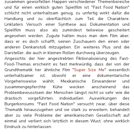
zusammen gewürfelten Happen verschiedener Themenbereiche
und für einen wirklich guten Spielfilm ist "Fast Food Nation"
schlicht nicht unterhaltsam genug, zu unfertig wirkt dafür die
Handlung und zu oberflächlich zum Teil die Charaktere.
Linklaters Versuch einer Synthese aus Dokumentation und
Spielfilm muss also als zumindest teilweise gescheitert
angesehen werden. Zugute halten muss man dem Film aber,
dass er es doch schafft, seinen Zuschauern den einen oder
anderen Denkanstoß mitzugeben. Ein weiteres Plus sind die
Darsteller, die auch in kleinen Rollen durchweg überzeugen.
Angesichts der hier angestrebten Fiktionalisierung des Fast-
Food-Themas erscheint es fast merkwürdig, dass der von der
Grundthematik her ähnliche Film "
Super Size Me
" wesentlich
unterhaltsamer ist, obwohl er eine dokumentarische
Vorgehensweise wählt. Mexikanische Einwanderer und
zusammengepferchte Kühe wecken anscheinend das
Problembewusstsein der Menschen längst nicht so sehr wie die
drastisch vorgeführten, individuellen Auswirkungen des
Burgerkonsums. "Fast Food Nation" versucht zwar, über diese
Thematik hinauszugehen und sie stark zu erweitern, behandelt
aber zu viele Probleme der amerikanischen Gesellschaft auf
einmal und verliert sich letztlich in diesem Wust, ohne wirklich
Eindruck zu hinterlassen.