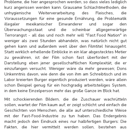
Probleme, die hier
angesprochen werden, so dass vieles lediglich
kurz angerissen werden kann. Grausame Schlachtmethoden, die
unhygienische Weiterverarbeitung des Fleisches, die
Voraussetzungen für eine gesunde Ernährung, die Problematik
illegaler mexikanischer Einwanderer und sogar den
Überwachungsstaat und die scheinbar allgegenwärtige
Terrorangst - all das und noch mehr will "Fast Food Nation" in
weniger als zwei Stunden abhandeln, was natürlich nicht gut
gehen kann und außerdem weit über den Filmtitel hinausgeht.
Statt wirklich erhellende Einblicke in ein klar abgestecktes Metier
zu gewähren, ist der Film schon fast überfordert mit der
Darstellung eben jener gesellschaftlichen Komplexität, die er
einzufangen versucht. Weniger wäre da mehr gewesen; Dons
Unkenntnis davon, wie denn die von ihm am Schreibtisch und im
Labor kreierten Burger eigentlich produziert werden, wäre allein
schon Beispiel genug für ein hochgradig arbeitsteiliges System,
in dem keine Einzelperson mehr das große Ganze im Blick hat.
Mit schockierenden Bildern, die die Zuschauer wachrütteln
sollen, wartet der Film kaum auf; er zeigt schlicht und einfach die
Geschichten von Menschen, die alle auf unterschiedliche Weise
mit der Fast-Food-Industrie zu tun haben. Das Endergebnis
macht jedoch den Eindruck eines nur halbfertigen Burgers: Die
Fakten, die hier vermittelt werden sollen, bestehen aus