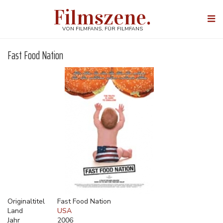
Direkt
Filmszene.
zum
Togg
Inhalt
navi
VON FILMFANS, FÜR FILMFANS
Fast Food Nation
Originaltitel
Fast Food Nation
Land
USA
Jahr
2006