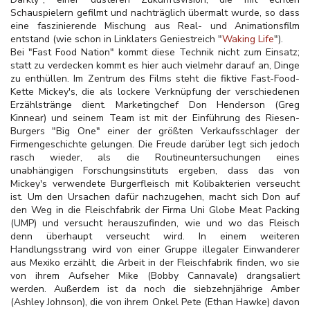
Schauspielern gefilmt und nachträglich übermalt wurde, so dass
eine faszinierende Mischung aus Real- und Animationsfilm
entstand (wie schon in Linklaters Geniestreich "
Waking Life
").
Bei "Fast Food Nation" kommt diese Technik nicht zum Einsatz;
statt zu verdecken kommt es hier auch vielmehr darauf an, Dinge
zu enthüllen. Im Zentrum des Films steht die fiktive Fast-Food-
Kette Mickey's, die als lockere Verknüpfung der verschiedenen
Erzählstränge dient. Marketingchef Don Henderson (Greg
Kinnear) und seinem Team ist mit der Einführung des Riesen-
Burgers "Big One" einer der größten Verkaufsschlager der
Firmengeschichte gelungen. Die Freude darüber legt sich jedoch
rasch wieder, als die Routineuntersuchungen eines
unabhängigen Forschungsinstituts ergeben, dass das von
Mickey's verwendete Burgerfleisch mit Kolibakterien verseucht
ist. Um den Ursachen dafür nachzugehen, macht sich Don auf
den Weg in die
Fleischfabrik der Firma Uni Globe Meat Packing
(UMP) und versucht herauszufinden, wie und wo das Fleisch
denn überhaupt verseucht wird. In einem weiteren
Handlungsstrang wird von einer Gruppe illegaler Einwanderer
aus Mexiko erzählt, die Arbeit in der Fleischfabrik finden, wo sie
von ihrem Aufseher Mike (Bobby Cannavale) drangsaliert
werden. Außerdem ist da noch die siebzehnjährige Amber
(Ashley Johnson), die von ihrem Onkel Pete (Ethan Hawke) davon