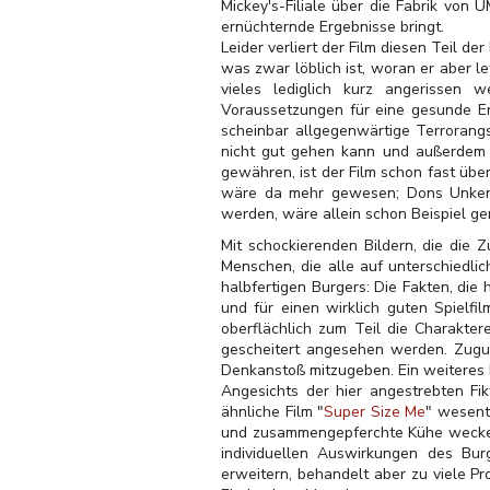
Mickey's-Filiale über die Fabrik von 
ernüchternde Ergebnisse bringt.
Leider verliert der Film diesen Teil 
was zwar löblich ist, woran er aber l
vieles lediglich kurz angerissen 
Voraussetzungen für eine gesunde Er
scheinbar allgegenwärtige Terrorangs
nicht gut gehen kann und außerdem we
gewähren, ist der Film schon fast übe
wäre da mehr gewesen; Dons Unkennt
werden, wäre allein schon Beispiel ge
Mit schockierenden Bildern, die die 
Menschen, die alle auf unterschiedli
halbfertigen Burgers: Die Fakten, di
und für einen wirklich guten Spielfi
oberflächlich zum Teil die Charakter
gescheitert angesehen werden. Zugu
Denkanstoß mitzugeben. Ein weiteres P
Angesichts der hier angestrebten Fi
ähnliche Film "
Super Size Me
" wesent
und zusammengepferchte Kühe wecken 
individuellen Auswirkungen des Bur
erweitern, behandelt aber zu viele Pr