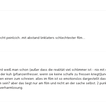
ht peinlcich...mit abstand linklaters schlechtester film....
d weiß man schon (außer dass die realität viel schlimmer ist - nix m
 der kuh (pflanzenfresser, wenn sie keine schafe zu fressen kriegt))u
n einen zum schreien. alles im film ist so emotionslos dargestellt da
m sein? aber das liegt nur am film und nicht an der sache selbst. 2 pun
 verharmlosung.