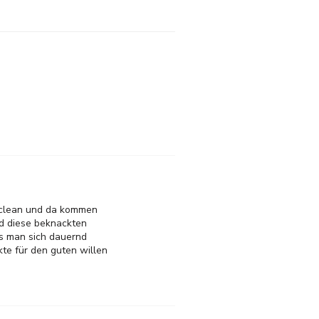
it clean und da kommen
nd diese beknackten
ss man sich dauernd
kte für den guten willen