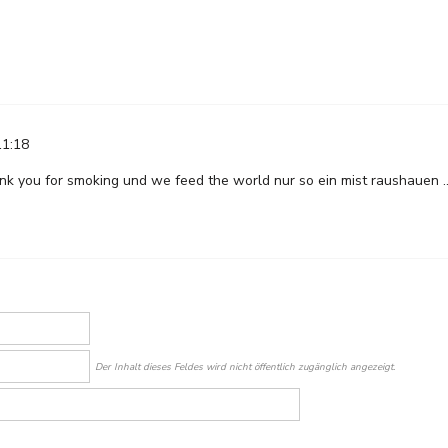
11:18
k you for smoking und we feed the world nur so ein mist raushauen ...
Der Inhalt dieses Feldes wird nicht öffentlich zugänglich angezeigt.