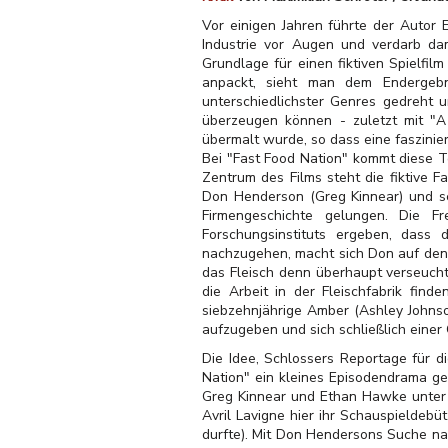
Vor einigen Jahren führte der Autor 
Industrie vor Augen und verdarb da
Grundlage für einen fiktiven Spielfil
anpackt, sieht man dem Enderge
unterschiedlichster Genres gedreht 
überzeugen können - zuletzt mit "A 
übermalt wurde, so dass eine faszinie
Bei "Fast Food Nation" kommt diese Te
Zentrum des Films steht die fiktive F
Don Henderson (Greg Kinnear) und se
Firmengeschichte gelungen. Die F
Forschungsinstituts ergeben, dass 
nachzugehen, macht sich Don auf den
das Fleisch denn überhaupt verseucht
die Arbeit in der Fleischfabrik fin
siebzehnjährige Amber (Ashley Johnso
aufzugeben und sich schließlich einer
Die Idee, Schlossers Reportage für d
Nation" ein kleines Episodendrama ge
Greg Kinnear und Ethan Hawke unter a
Avril Lavigne hier ihr Schauspieldebü
durfte). Mit Don Hendersons Suche nac