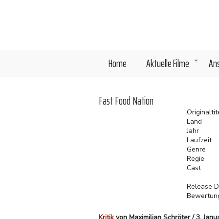
Direkt
zum
Inhalt
Home
Aktuelle Filme
An
+
Fast Food Nation
Originaltit
Land
Jahr
Laufzeit
Genre
Regie
Cast
Release D
Bewertun
Kritik
von Maximilian Schröter / 3. Janu