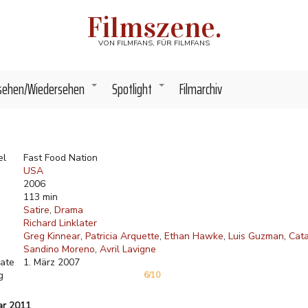
Filmszene.
VON FILMFANS, FÜR FILMFANS
sehen/Wiedersehen
Spotlight
Filmarchiv
+
+
el
Fast Food Nation
USA
2006
113 min
Satire
Drama
Richard Linklater
Greg Kinnear
Patricia Arquette
Ethan Hawke
Luis Guzman
Cata
Sandino Moreno
Avril Lavigne
ate
1. März 2007
g
6/10
ar 2011