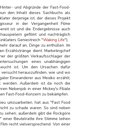
e Hinter- und Abgründe der Fast-Food-
nun den Inhalt dieses Sachbuchs als
ater derjenige ist, der dieses Projekt
egisseur in der Vergangenheit Filme
ereit ist und die Endergebnisse auch
hauspielern gefilmt und nachträglich
inklaters Geniestreich "
Waking Life
").
mehr darauf an, Dinge zu enthüllen. Im
nen Erzählstränge dient. Marketingchef
ner der größten Verkaufsschlager der
untersuchungen eines unabhängigen
erseucht ist. Um den Ursachen dafür
d versucht herauszufinden, wie und wo
galer Einwanderer aus Mexiko erzählt,
ert werden. Außerdem ist da noch die
en Nebenjob in einer Mickey's-Filiale
roßen Fast-Food-Konzern zu bekämpfen.
lieu umzuarbeiten, hat aus "Fast Food
 nicht zu schade waren. So sind neben
 zu sehen; außerdem gibt die Rockgöre
" einer Beutelratte ihre Stimme leihen
Film recht vielversprechend. Von einer