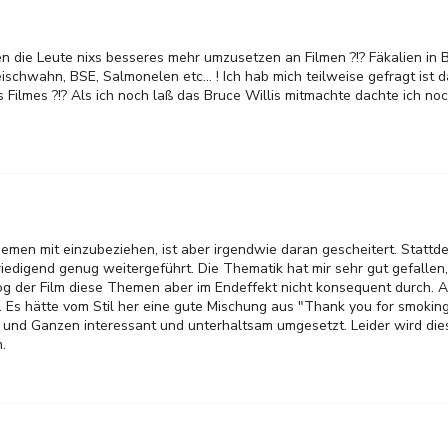
n die Leute nixs besseres mehr umzusetzen an Filmen ?!? Fäkalien in
chwahn, BSE, Salmonelen etc... ! Ich hab mich teilweise gefragt ist d
Filmes ?!? Als ich noch laß das Bruce Willis mitmachte dachte ich noc
hemen mit einzubeziehen, ist aber irgendwie daran gescheitert. Statt
iedigend genug weitergeführt. Die Thematik hat mir sehr gut gefallen
og der Film diese Themen aber im Endeffekt nicht konsequent durch. 
. Es hätte vom Stil her eine gute Mischung aus "Thank you for smokin
und Ganzen interessant und unterhaltsam umgesetzt. Leider wird di
.