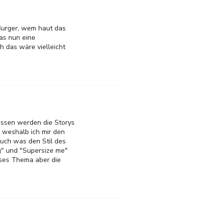
 Burger, wem haut das
as nun eine
h das wäre vielleicht
dessen werden die Storys
, weshalb ich mir den
Auch was den Stil des
g" und "Supersize me"
eses Thema aber die