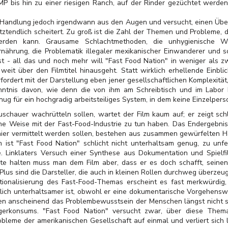
UMP bis hin zu einer riesigen Ranch, auf der Rinder gezüchtet werden
der Handlung jedoch irgendwann aus den Augen und versucht, einen Üb
etztendlich scheitert. Zu groß ist die Zahl der Themen und Probleme, d
werden kann. Grausame Schlachtmethoden, die unhygienische Wei
nährung, die Problematik illegaler mexikanischer Einwanderer und
t - all das und noch mehr will "Fast Food Nation" in weniger als 
it über den Filmtitel hinausgeht. Statt wirklich erhellende Einblic
rfordert mit der Darstellung eben jener gesellschaftlichen Komplexität
nis davon, wie denn die von ihm am Schreibtisch und im Labor kre
nug für ein hochgradig arbeitsteiliges System, in dem keine Einzelper
Zuschauer wachrütteln sollen, wartet der Film kaum auf; er zeigt sch
che Weise mit der Fast-Food-Industrie zu tun haben. Das Endergebni
e hier vermittelt werden sollen, bestehen aus zusammen gewürfelte
lm ist "Fast Food Nation" schlicht nicht unterhaltsam genug, zu unf
e. Linklaters Versuch einer Synthese aus Dokumentation und Spielf
te halten muss man dem Film aber, dass er es doch schafft, seine
lus sind die Darsteller, die auch in kleinen Rollen durchweg überzeu
ktionalisierung des Fast-Food-Themas erscheint es fast merkwürdig
lich unterhaltsamer ist, obwohl er eine dokumentarische Vorgehensw
anscheinend das Problembewusstsein der Menschen längst nicht so 
gerkonsums. "Fast Food Nation" versucht zwar, über diese Them
obleme der amerikanischen Gesellschaft auf einmal und verliert sich l