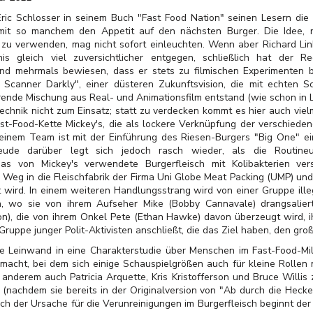
Eric Schlosser in seinem Buch "Fast Food Nation" seinen Lesern di
mit so manchem den Appetit auf den nächsten Burger. Die Idee, 
m zu verwenden, mag nicht sofort einleuchten. Wenn aber Richard Linkl
bnis
gleich viel zuversichtlicher entgegen, schließlich hat der R
und mehrmals bewiesen, dass er stets zu filmischen Experimenten b
Scanner Darkly", einer düsteren Zukunftsvision, die mit echten Sc
rende Mischung aus Real- und Animationsfilm entstand (wie schon in L
chnik nicht zum Einsatz; statt zu verdecken kommt es hier auch viel
ast-Food-Kette Mickey's, die als lockere Verknüpfung der verschiede
inem Team ist mit der Einführung des Riesen-Burgers "Big One" ei
reude darüber legt sich jedoch rasch wieder, als die Routine
das von Mickey's verwendete Burgerfleisch mit Kolibakterien v
 Weg in die
Fleischfabrik der Firma Uni Globe Meat Packing (UMP) un
 wird. In einem weiteren Handlungsstrang wird von einer Gruppe ille
den, wo sie von ihrem Aufseher Mike (Bobby Cannavale) drangsali
n), die von ihrem Onkel Pete (Ethan Hawke) davon überzeugt wird, ihr
 Gruppe junger Polit-Aktivisten anschließt, die das Ziel haben, den g
ie Leinwand in eine Charakterstudie über Menschen im Fast-Food-Mi
macht, bei dem sich einige Schauspielgrößen auch für kleine Rollen
nderem auch Patricia Arquette, Kris Kristofferson und Bruce Willis
t (nachdem sie bereits in der Originalversion von "Ab durch die Hecke
h der Ursache für die Verunreinigungen im Burgerfleisch beginnt der 