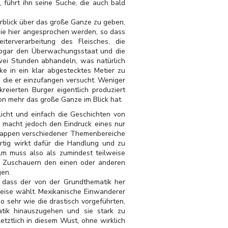
, führt ihn seine Suche, die auch bald
erblick über das große Ganze zu geben,
ie hier
angesprochen werden, so dass
terverarbeitung des Fleisches, die
 sogar den Überwachungsstaat und die
zwei Stunden abhandeln, was natürlich
ke in ein klar abgestecktes Metier zu
, die er einzufangen versucht. Weniger
ierten Burger eigentlich produziert
son mehr das große Ganze im Blick hat.
licht und einfach die Geschichten von
s macht jedoch den Eindruck eines nur
n Happen verschiedener Themenbereiche
ertig wirkt dafür die Handlung und zu
ilm muss also als zumindest teilweise
n Zuschauern den einen oder anderen
gen.
, dass der von der Grundthematik her
eise wählt. Mexikanische Einwanderer
sehr wie die drastisch vorgeführten,
atik hinauszugehen und sie stark zu
etztlich in diesem Wust, ohne wirklich