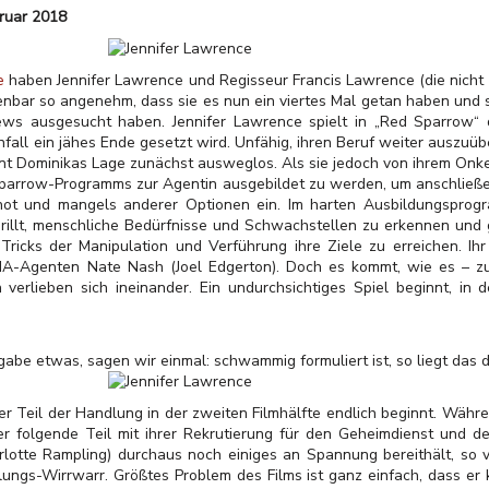
bruar 2018
e
haben Jennifer Lawrence und Regisseur Francis Lawrence (die nich
nbar so angenehm, dass sie es nun ein viertes Mal getan haben und 
ews ausgesucht haben. Jennifer Lawrence spielt in „Red Sparrow“ d
fall ein jähes Ende gesetzt wird. Unfähig, ihren Beruf weiter auszuüb
eint Dominikas Lage zunächst ausweglos. Als sie jedoch von ihrem Onk
parrow-Programms zur Agentin ausgebildet zu werden, um anschließe
dnot und mangels anderer Optionen ein. Im harten Ausbildungspro
illt, menschliche Bedürfnisse und Schwachstellen zu erkennen und g
n Tricks der Manipulation und Verführung ihre Ziele zu erreichen. I
CIA-Agenten Nate Nash (Joel Edgerton). Doch es kommt, wie es – z
erlieben sich ineinander. Ein undurchsichtiges Spiel beginnt, in
gabe etwas, sagen wir einmal: schwammig formuliert ist, so liegt das
eser Teil der Handlung in der zweiten Filmhälfte endlich beginnt. Wäh
er folgende Teil mit ihrer Rekrutierung für den Geheimdienst und d
lotte Rampling) durchaus noch einiges an Spannung bereithält, so v
ungs-Wirrwarr. Größtes Problem des Films ist ganz einfach, dass er k