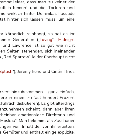
 kommt leider, dass man zu keiner der
eutlich bemüht und die Torturen und
nie wirklich hinter Dominikas Fassade
tät hinter sich lassen muss, um eine
r körperlich reinhängt, so hat es ihr
seiner Generation („
Loving
“, „
Midnight
m und Lawrence ist so gut wie nicht
en Seiten stehenden, sich ineinander
n „Red Sparrow“ leider überhaupt nicht
Splash
“), Jeremy Irons und Cirián Hinds
Akzent hinzubekommen – ganz einfach,
tere in einem zu fast hundert Prozent
führlich diskutieren).
Es gibt allerdings
 anzunehmen scheint, dann aber ihren
heinbar emotionslose Direktorin und
us Moskau“. Man bekommt als Zuschauer
ungen vom Inhalt der von ihr erteilten,
e Gemüter und enthält einige explizite,