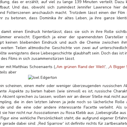
lung, das er erzählt, auf viel zu lange 139 Minuten verteilt. Dazu
fbaut. Und das, obwohl sich zumindest Jennifer Lawrence hier d
 und Folterszenen anschaulich macht. Trotzdem lässt einen der Film 
hr zu betonen, dass Dominika ihr altes Leben, ja ihre ganze Identi
it einen Eindruck hinterlässt, dass sie sich in ihre Rolle sichtba
limmer erwischt. Eigentlich ja einer der spannendsten Darsteller 
haupt keinen bleibenden Eindruck und auch die Chemie zwischen ih
eiten Teilen altmodische Geschichte von zwei auf unterschiedlich
llte wenigstens diese Liebesgeschichte glaubhaft sein. Doch das ist i
 des Films in sich zusammenstürzen lässt.
ier mit Matthias Schoenaerts („
Am grünen Rand der Welt
“, „
A Bigger 
teils aber
sein scheinen, einen mehr oder weniger überzeugenden russischen 
ante Aspekte zu bieten haben (wie sinnvoll es ist, russische Charak
 Akzent sprechen zu lassen, wollen wir an dieser Stelle mal nicht aus
ling, die in den letzten Jahren ja jede noch so lächerliche Rolle
e und die eine oder andere interessante Facette verleiht. Als sc
 sie hier nicht nur Assoziationen zu Rosa Klebb aus „Liebesgrüße a
Figur eine wirkliche Persönlichkeit steht, die aufgrund eigener Erfahr
 gerade dabei sind: „Red Sparrow“ ist definitiv nichts für zartbesaitet