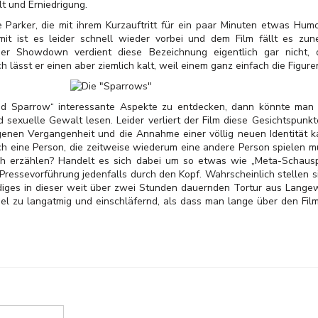
t und Erniedrigung.
Parker, die mit ihrem Kurzauftritt für ein paar Minuten etwas Humor
mit ist es leider schnell wieder vorbei und dem Film fällt es zu
Der Showdown verdient diese Bezeichnung eigentlich gar nicht, 
h lässt er einen aber ziemlich kalt, weil einem ganz einfach die Figure
d Sparrow“ interessante Aspekte zu entdecken, dann könnte man 
 sexuelle Gewalt lesen. Leider verliert der Film diese Gesichtspun
enen Vergangenheit und die Annahme einer völlig neuen Identität k
lich eine Person, die zeitweise wiederum eine andere Person spielen m
ch erzählen? Handelt es sich dabei um so etwas wie „Meta-Schaus
 Pressevorführung jedenfalls durch den Kopf. Wahrscheinlich stellen 
iges in dieser weit über zwei Stunden dauernden Tortur aus Langew
viel zu langatmig und einschläfernd, als dass man lange über den 