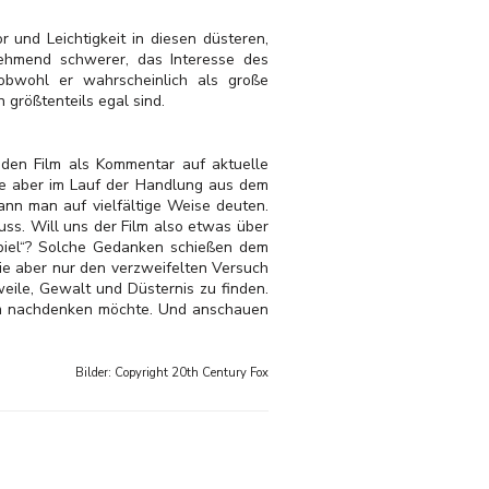
 und Leichtigkeit in diesen düsteren,
nehmend schwerer, das Interesse des
obwohl er wahrscheinlich als große
n größtenteils egal sind.
den Film als Kommentar auf aktuelle
kte aber im Lauf der Handlung aus dem
ann man auf vielfältige Weise deuten.
uss. Will uns der Film also etwas über
piel“? Solche Gedanken schießen dem
sie aber nur den verzweifelten Versuch
eile, Gewalt und Düsternis zu finden.
Film nachdenken möchte. Und anschauen
Bilder: Copyright
20th Century Fox