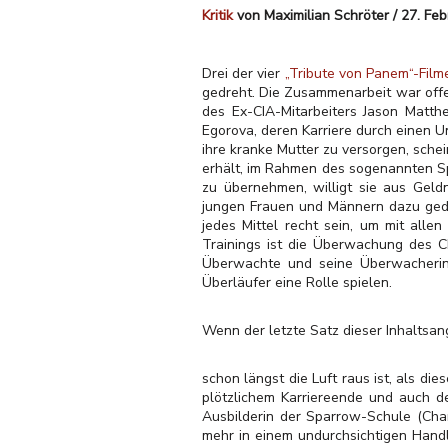
Kritik
von Maximilian Schröter / 27. Fe
Drei der vier
„Tribute von Panem“-Film
gedreht. Die Zusammenarbeit war offe
des Ex-CIA-Mitarbeiters Jason Matth
Egorova, deren Karriere durch einen Un
ihre kranke Mutter zu versorgen, sch
erhält, im Rahmen des sogenannten S
zu übernehmen, willigt sie aus Gel
jungen Frauen und Männern dazu gedr
jedes Mittel recht sein, um mit alle
Trainings ist die Überwachung des 
Überwachte und seine Überwacherin v
Überläufer eine Rolle spielen.
Wenn der letzte Satz dieser Inhaltsan
schon längst die Luft raus ist, als di
plötzlichem Karriereende und auch d
Ausbilderin der Sparrow-Schule (Char
mehr in einem undurchsichtigen Handl