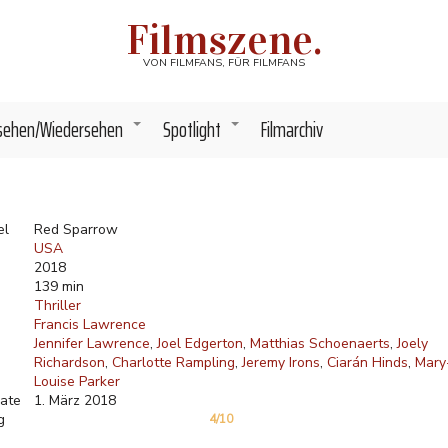
Filmszene.
VON FILMFANS, FÜR FILMFANS
sehen/Wiedersehen
Spotlight
Filmarchiv
+
+
el
Red Sparrow
USA
2018
139 min
Thriller
Francis Lawrence
Jennifer Lawrence
Joel Edgerton
Matthias Schoenaerts
Joely
Richardson
Charlotte Rampling
Jeremy Irons
Ciarán Hinds
Mary
Louise Parker
ate
1. März 2018
g
4/10