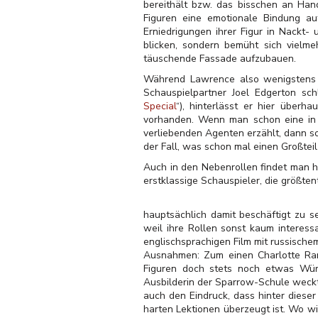
bereithält bzw. das bisschen an Hand
Figuren eine emotionale Bindung au
Erniedrigungen ihrer Figur in Nackt-
blicken, sondern bemüht sich vielme
täuschende Fassade aufzubauen.
Während Lawrence also wenigstens dam
Schauspielpartner Joel Edgerton sch
Special
“), hinterlässt er hier über
vorhanden. Wenn man schon eine in w
verliebenden Agenten erzählt, dann so
der Fall, was schon mal einen Großteil
Auch in den Nebenrollen findet man h
erstklassige Schauspieler, die größten
hauptsächlich damit beschäftigt zu 
weil ihre Rollen sonst kaum interess
englischsprachigen Film mit russischem
Ausnahmen: Zum einen Charlotte Ramp
Figuren doch stets noch etwas Würd
Ausbilderin der Sparrow-Schule weckt
auch den Eindruck, dass hinter dieser 
harten Lektionen überzeugt ist.
Wo wir