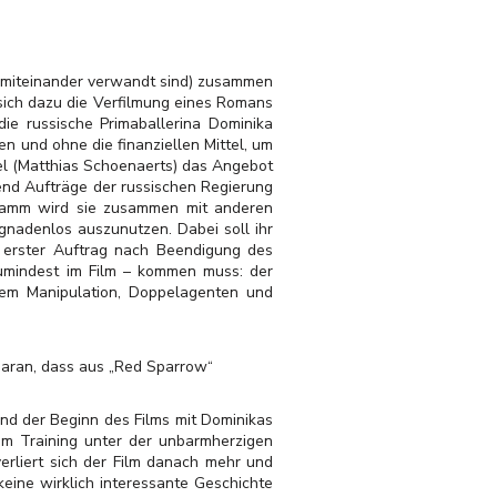
t miteinander verwandt sind) zusammen
sich dazu die Verfilmung eines Romans
ie russische Primaballerina Dominika
en und ohne die finanziellen Mittel, um
el (Matthias Schoenaerts) das Angebot
nd Aufträge der russischen Regierung
gramm wird sie zusammen mit anderen
nadenlos auszunutzen. Dabei soll ihr
hr erster Auftrag nach Beendigung des
umindest im Film – kommen muss: der
 dem Manipulation, Doppelagenten und
 daran, dass aus „Red Sparrow“
rend der Beginn des Films mit Dominikas
em Training unter der unbarmherzigen
erliert sich der Film danach mehr und
eine wirklich interessante Geschichte