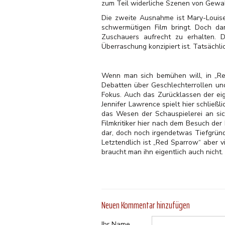
zum Teil widerliche Szenen von Gewal
Die zweite Ausnahme ist Mary-Louise 
schwermütigen Film bringt. Doch da
Zuschauers aufrecht zu erhalten. 
Überraschung konzipiert ist. Tatsächlic
Wenn man sich bemühen will, in „Re
Debatten über Geschlechterrollen und
Fokus. Auch das Zurücklassen der eig
Jennifer Lawrence spielt hier schließ
das Wesen der Schauspielerei an si
Filmkritiker hier nach dem Besuch der
dar, doch noch irgendetwas Tiefgründ
Letztendlich ist „Red Sparrow“ aber 
braucht man ihn eigentlich auch nicht.
Neuen Kommentar hinzufügen
Ihr Name