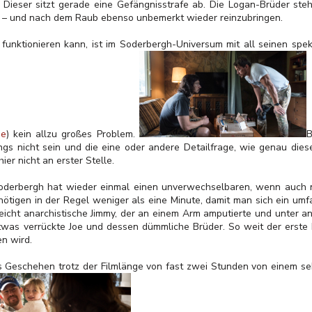
i: Dieser sitzt gerade eine Gefängnisstrafe ab. Die Logan-Brüder ste
 – und nach dem Raub ebenso unbemerkt wieder reinzubringen.
s funktionieren kann, ist im Soderbergh-Universum mit all seinen spe
he
) kein allzu großes Problem.
B
gs nicht sein und die eine oder andere Detailfrage, wie genau dies
ier nicht an erster Stelle.
oderbergh hat wieder einmal einen unverwechselbaren, wenn auch ni
enötigen in der Regel weniger als eine Minute, damit man sich ein um
leicht anarchistische Jimmy, der an einem Arm amputierte und unter 
etwas verrückte Joe und dessen dümmliche Brüder. So weit der erste E
en wird.
Geschehen trotz der Filmlänge von fast zwei Stunden von einem sehr