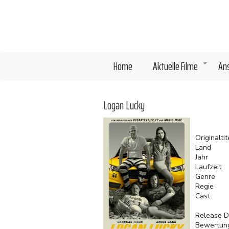
Direkt
zum
Inhalt
Home
Aktuelle Filme
An
+
Logan Lucky
Originaltit
Land
Jahr
Laufzeit
Genre
Regie
Cast
Release D
Bewertun