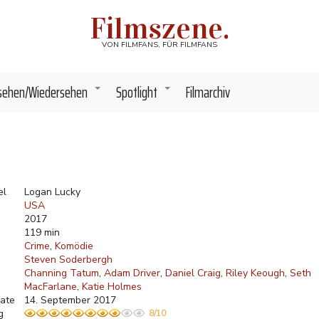
Filmszene.
VON FILMFANS, FÜR FILMFANS
sehen/Wiedersehen
Spotlight
Filmarchiv
+
+
el
Logan Lucky
USA
2017
119 min
Crime
Komödie
Steven Soderbergh
Channing Tatum
Adam Driver
Daniel Craig
Riley Keough
Seth
MacFarlane
Katie Holmes
ate
14. September 2017
g
8/10