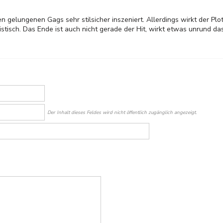
en gelungenen Gags sehr stilsicher inszeniert. Allerdings wirkt der Pl
stisch. Das Ende ist auch nicht gerade der Hit, wirkt etwas unrund da
Der Inhalt dieses Feldes wird nicht öffentlich zugänglich angezeigt.