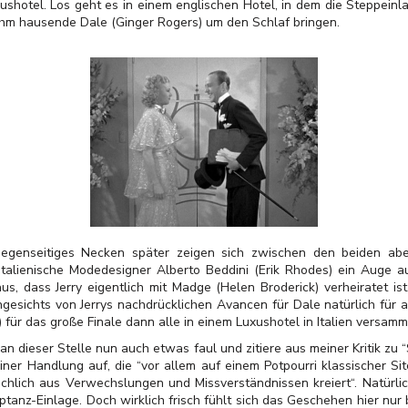
xushotel. Los geht es in einem englischen Hotel, in dem die Steppein
r ihm hausende Dale (Ginger Rogers) um den Schlaf bringen.
enseitiges Necken später zeigen sich zwischen den beiden aber
 italienische Modedesigner Alberto Beddini (Erik Rhodes) ein Auge
us, dass Jerry eigentlich mit Madge (Helen Broderick) verheiratet is
gesichts von Jerrys nachdrücklichen Avancen für Dale natürlich für all
) für das große Finale dann alle in einem Luxushotel in Italien versamm
an dieser Stelle nun auch etwas faul und zitiere aus meiner Kritik zu “
einer Handlung auf, die “vor allem auf einem Potpourri klassischer 
chlich aus Verwechslungen und Missverständnissen kreiert“. Natürl
anz-Einlage. Doch wirklich frisch fühlt sich das Geschehen hier nur 