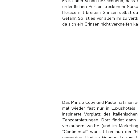
Es ist aber schon bezeichnend, dass 
ordentlichen Portion trockenem Sark
Horace mit breitem Grinsen selbst da
Gefahr. So ist es vor allem ihr zu v
da sich ein Grinsen nicht verkneifen ka
Das Prinzip Copy und Paste hat man a
mal wieder fast nur in Luxushotel
inspirierte Vorplatz des italienisc
Tanzdarbietungen. Dort findet dann
verzaubern wollte (und im Marketin
“Continental“ war ist hier nun der “P
geworden. Und im Gegensatz zum Vo