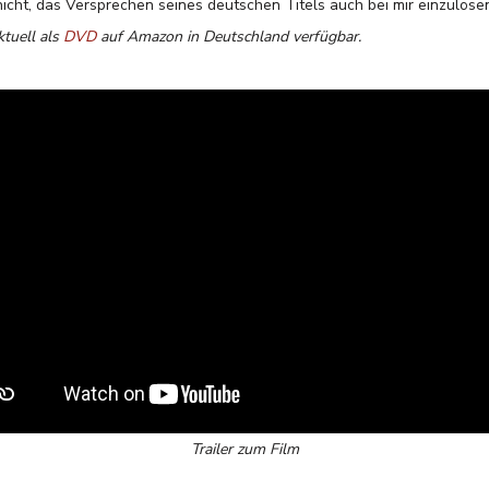
nicht, das Versprechen seines deutschen Titels auch bei mir einzulöse
ktuell als
DVD
auf Amazon in Deutschland verfügbar.
Trailer zum Film