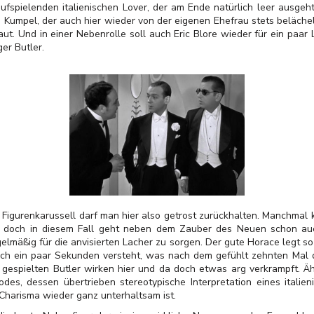
fspielenden italienischen Lover, der am Ende natürlich leer ausgeht
 Kumpel, der auch hier wieder von der eigenen Ehefrau stets beläche
. Und in einer Nebenrolle soll auch Eric Blore wieder für ein paar L
er Butler.
s Figurenkarussell darf man hier also getrost zurückhalten. Manchma
n, doch in diesem Fall geht neben dem Zauber des Neuen schon auc
gelmäßig für die anvisierten Lacher zu sorgen. Der gute Horace legt s
ach ein paar Sekunden versteht, was nach dem gefühlt zehnten Mal
espielten Butler wirken hier und da doch etwas arg verkrampft. Äh
odes, dessen übertrieben stereotypische Interpretation eines ital
 Charisma wieder ganz unterhaltsam ist.