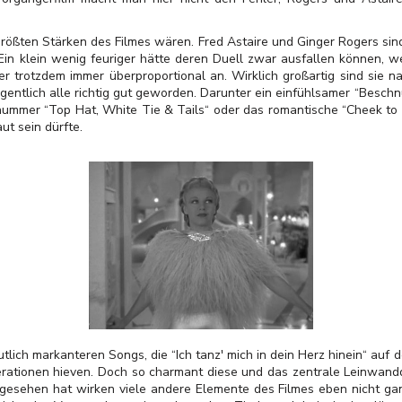
rößten Stärken des Filmes wären. Fred Astaire und Ginger Rogers si
in klein wenig feuriger hätte deren Duell zwar ausfallen können, w
er trotzdem immer überproportional an. Wirklich großartig sind sie 
entlich alle richtig gut geworden. Darunter ein einfühlsamer “Beschn
mmer “Top Hat, White Tie & Tails“ oder das romantische “Cheek to C
ut sein dürfte.
tlich markanteren Songs, die “Ich tanz' mich in dein Herz hinein“ auf d
erationen hieven. Doch so charmant diese und das zentrale Leinwan
gesehen hat wirken viele andere Elemente des Filmes eben nicht ganz