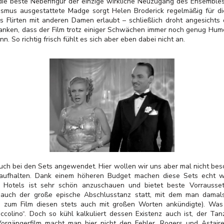
die beste Nebenfigur der einzige wirkliche Neuzugang des Ensembles i
asmus ausgestattete Madge sorgt Helen Broderick regelmäßig für 
s Flirten mit anderen Damen erlaubt – schließlich droht angesicht
erdanken, dass der Film trotz einiger Schwächen immer noch genug Hu
nn. So richtig frisch fühlt es sich aber eben dabei nicht an.
uch bei den Sets angewendet. Hier wollen wir uns aber mal nicht be
s aufhalten. Dank einem höheren Budget machen diese Sets echt 
hen Hotels ist sehr schön anzuschauen und bietet beste Vorrauss
 auch der große epische Abschlusstanz statt, mit dem man dama
g zum Film diesen stets auch mit großen Worten ankündigte). Was 
iccolino“. Doch so kühl kalkuliert dessen Existenz auch ist, der Tan
rgängerfilm macht man hier nicht den Fehler, Rogers und Astai