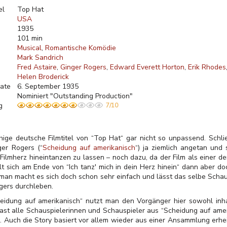
el
Top Hat
USA
1935
101 min
Musical
Romantische Komödie
Mark Sandrich
Fred Astaire
Ginger Rogers
Edward Everett Horton
Erik Rhodes
Helen Broderick
ate
6. September 1935
Nominiert "Outstanding Production"
g
7/10
schige deutsche Filmtitel von “Top Hat“ gar nicht so unpassend. Schli
er Rogers (“
Scheidung auf amerikanisch
“) ja ziemlich angetan und 
Filmherz hineintanzen zu lassen – noch dazu, da der Film als einer 
llt sich am Ende von “Ich tanz' mich in dein Herz hinein“ dann aber d
man macht es sich doch schon sehr einfach und lässt das selbe Schau
ngers durchleben.
Scheidung auf amerikanisch“ nutzt man den Vorgänger hier sowohl inha
ast alle Schauspielerinnen und Schauspieler aus “Scheidung auf amer
en. Auch die Story basiert vor allem wieder aus einer Ansammlung erh