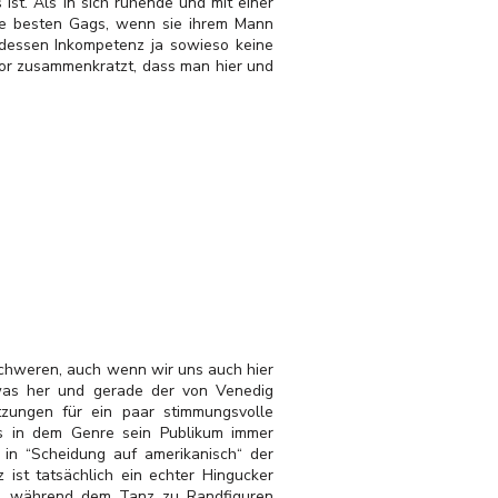
st. Als in sich ruhende und mit einer
die besten Gags, wenn sie ihrem Mann
s dessen Inkompetenz ja sowieso keine
mor zusammenkratzt, dass man hier und
schweren, auch wenn wir uns auch hier
was her und gerade der von Venedig
etzungen für ein paar stimmungsvolle
ls in dem Genre sein Publikum immer
in “Scheidung auf amerikanisch“ der
z ist tatsächlich ein echter Hingucker
re während dem Tanz zu Randfiguren