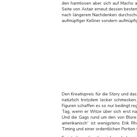
den harmlosen aber sich auf Macho au
Seite von Astair erneut dessen besten
nach längerem Nachdenken durchschaut
aufmüpfiger Kellner sondern aufmüpfig
Den Kreativpreis für die Story und da
natürlich trotzdem lecker schmecke
Figuren schaffen es so nur bedingt re
Tag, wenn er Witze über sich erst n
Und die Gags rund um den von Blore g
amerikanisch“ ist wenigstens Erik Rh
Timing und einer ordentlichen Portion