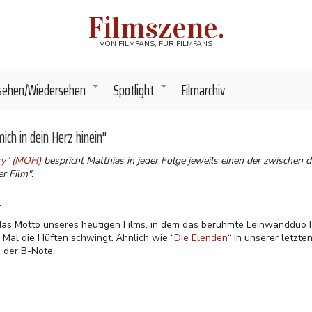
Filmszene.
VON FILMFANS, FÜR FILMFANS
sehen/Wiedersehen
Spotlight
Filmarchiv
+
+
mich in dein Herz hinein"
ory" (MOH)
bespricht Matthias in jeder Folge jeweils einen der zwischen
r Film".
4
 das Motto unseres heutigen Films, in dem das berühmte Leinwandduo F
Mal die Hüften schwingt. Ähnlich wie “
Die Elenden
“ in unserer letzte
n der B-Note.