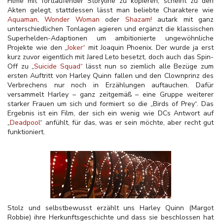
Filme mit fortlaufender Storyline zu kopieren, scheint zu den
Akten gelegt, stattdessen lässt man beliebte Charaktere wie
Aquaman
,
Wonder Woman
oder
Shazam!
autark mit ganz
unterschiedlichen Tonlagen agieren und ergänzt die klassischen
Superhelden-Adaptionen um ambitionierte ungewöhnliche
Projekte wie den „
Joker“
mit Joaquin Phoenix. Der wurde ja erst
kurz zuvor eigentlich mit Jared Leto besetzt, doch auch das Spin-
Off zu „
Suicide Squad“
lässt nun so ziemlich alle Bezüge zum
ersten Auftritt von Harley Quinn fallen und den Clownprinz des
Verbrechens nur noch in Erzählungen auftauchen. Dafür
versammelt Harley – ganz zeitgemäß – eine Gruppe weiterer
starker Frauen um sich und formiert so die „Birds of Prey“. Das
Ergebnis ist ein Film, der sich ein wenig wie DCs Antwort auf
„
Deadpool
“ anfühlt, für das, was er sein möchte, aber recht gut
funktioniert.
Stolz und selbstbewusst erzählt uns Harley Quinn (Margot
Robbie) ihre Herkunftsgeschichte und dass sie beschlossen hat