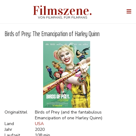
Direkt
Filmszene.
zum
Togg
Inhalt
navi
VON FILMFANS, FÜR FILMFANS
Birds of Prey: The Emancipation of Harley Quinn
Originaltitel
Birds of Prey (and the fantabulous
Emancipation of one Harley Quinn)
Land
USA
Jahr
2020
Laufzeit
108 min