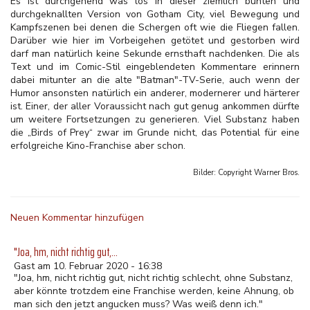
Es ist durchgehend was los in dieser ziemlich bunten und
durchgeknallten Version von Gotham City, viel Bewegung und
Kampfszenen bei denen die Schergen oft wie die Fliegen fallen.
Darüber wie hier im Vorbeigehen getötet und gestorben wird
darf man natürlich keine Sekunde ernsthaft nachdenken. Die als
Text und im Comic-Stil eingeblendeten Kommentare erinnern
dabei mitunter an die alte "Batman"-TV-Serie, auch wenn der
Humor ansonsten natürlich ein anderer, modernerer und härterer
ist. Einer, der aller Voraussicht nach gut genug ankommen dürfte
um weitere Fortsetzungen zu generieren. Viel Substanz haben
die „Birds of Prey“ zwar im Grunde nicht, das Potential für eine
erfolgreiche Kino-Franchise aber schon.
Bilder: Copyright
Warner Bros.
Neuen Kommentar hinzufügen
"Joa, hm, nicht richtig gut,…
Gast am 10. Februar 2020 - 16:38
"Joa, hm, nicht richtig gut, nicht richtig schlecht, ohne Substanz,
aber könnte trotzdem eine Franchise werden, keine Ahnung, ob
man sich den jetzt angucken muss? Was weiß denn ich."