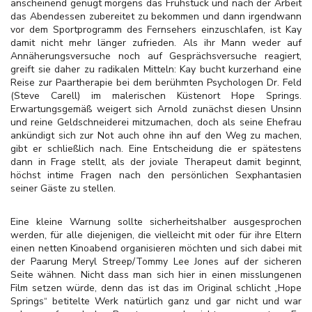
anscheinend genügt morgens das Frühstück und nach der Arbeit
das Abendessen zubereitet zu bekommen und dann irgendwann
vor dem Sportprogramm des Fernsehers einzuschlafen, ist Kay
damit nicht mehr länger zufrieden. Als ihr Mann weder auf
Annäherungsversuche noch auf Gesprächsversuche reagiert,
greift sie daher zu radikalen Mitteln: Kay bucht kurzerhand eine
Reise zur Paartherapie bei dem berühmten Psychologen Dr. Feld
(Steve Carell) im malerischen Küstenort Hope Springs.
Erwartungsgemäß weigert sich Arnold zunächst diesen Unsinn
und reine Geldschneiderei mitzumachen, doch als seine Ehefrau
ankündigt sich zur Not auch ohne ihn auf den Weg zu machen,
gibt er schließlich nach. Eine Entscheidung die er spätestens
dann in Frage stellt, als der joviale Therapeut damit beginnt,
höchst intime Fragen nach den persönlichen Sexphantasien
seiner Gäste zu stellen.
Eine kleine Warnung sollte sicherheitshalber ausgesprochen
werden, für alle diejenigen, die vielleicht mit oder für ihre Eltern
einen netten Kinoabend organisieren möchten und sich dabei mit
der Paarung Meryl Streep/Tommy Lee Jones auf der sicheren
Seite wähnen. Nicht dass man sich hier in einen misslungenen
Film setzen würde, denn das ist das im Original schlicht „Hope
Springs“ betitelte Werk natürlich ganz und gar nicht und war