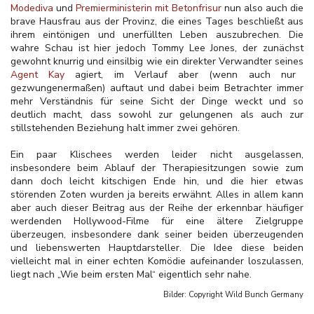
Modediva
und
Premierministerin mit Betonfrisur
nun also auch die
brave Hausfrau aus der Provinz, die eines Tages beschließt aus
ihrem eintönigen und unerfüllten Leben auszubrechen. Die
wahre Schau ist hier jedoch Tommy Lee Jones, der zunächst
gewohnt knurrig und einsilbig wie ein direkter Verwandter seines
Agent Kay
agiert, im Verlauf aber (wenn auch nur
gezwungenermaßen) auftaut und dabei beim Betrachter immer
mehr Verständnis für seine Sicht der Dinge weckt und so
deutlich macht, dass sowohl zur gelungenen als auch zur
stillstehenden Beziehung halt immer zwei gehören.
Ein paar Klischees werden leider nicht ausgelassen,
insbesondere beim Ablauf der Therapiesitzungen sowie zum
dann doch leicht kitschigen Ende hin, und die hier etwas
störenden Zoten wurden ja bereits erwähnt. Alles in allem kann
aber auch dieser Beitrag aus der Reihe der erkennbar häufiger
werdenden Hollywood-Filme für eine ältere Zielgruppe
überzeugen, insbesondere dank seiner beiden überzeugenden
und liebenswerten Hauptdarsteller. Die Idee diese beiden
vielleicht mal in einer echten Komödie aufeinander loszulassen,
liegt nach „Wie beim ersten Mal“ eigentlich sehr nahe.
Bilder: Copyright
Wild Bunch Germany