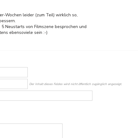
-Wochen leider (zum Teil) wirklich so,
bessern.
h 5 Neustarts von Filmszene besprochen und
ens ebensoviele sein :-)
Der Inhalt dieses Feldes wird nicht öffentlich zugänglich angezeigt.