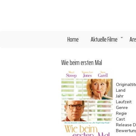
Direkt
zum
Inhalt
Home
Aktuelle Filme
An
+
Wie beim ersten Mal
Originaltit
Land
Jahr
Laufzeit
Genre
Regie
Cast
Release D
Bewertun