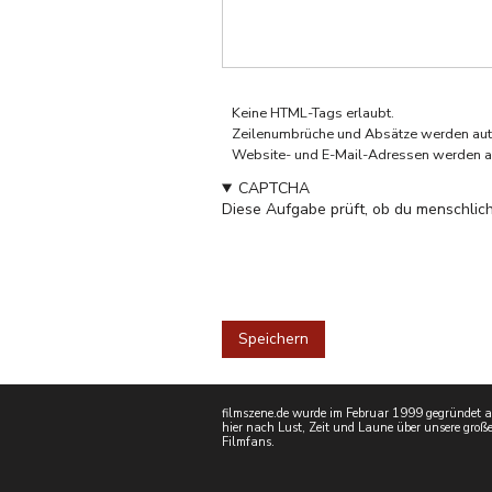
Keine HTML-Tags erlaubt.
Zeilenumbrüche und Absätze werden aut
Website- und E-Mail-Adressen werden a
CAPTCHA
Diese Aufgabe prüft, ob du menschlich
filmszene.de wurde im Februar 1999 gegründet als
hier nach Lust, Zeit und Laune über unsere große
Filmfans.