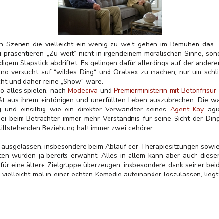
n Szenen die vielleicht ein wenig zu weit gehen im Bemühen das T
präsentieren. „Zu weit“ nicht in irgendeinem moralischen Sinne, so
igem Slapstick abdriftet. Es gelingen dafür allerdings auf der ande
o versucht auf “wildes Ding“ und Oralsex zu machen, nur um schli
icht und daher reine „Show“ wäre.
o alles spielen, nach
Modediva
und
Premierministerin mit Betonfrisur
eßt aus ihrem eintönigen und unerfüllten Leben auszubrechen. Die 
 und einsilbig wie ein direkter Verwandter seines
Agent Kay
agie
 beim Betrachter immer mehr Verständnis für seine Sicht der Din
tillstehenden Beziehung halt immer zwei gehören.
ht ausgelassen, insbesondere beim Ablauf der Therapiesitzungen sowie
ten wurden ja bereits erwähnt. Alles in allem kann aber auch diese
für eine ältere Zielgruppe überzeugen, insbesondere dank seiner be
 vielleicht mal in einer echten Komödie aufeinander loszulassen, lieg