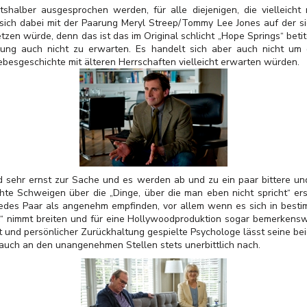
tshalber ausgesprochen werden, für alle diejenigen, die vielleicht 
sich dabei mit der Paarung Meryl Streep/Tommy Lee Jones auf der s
etzen würde, denn das ist das im Original schlicht „Hope Springs“ beti
ng auch nicht zu erwarten. Es handelt sich aber auch nicht um
ebesgeschichte mit älteren Herrschaften vielleicht erwarten würden.
d sehr ernst zur Sache und es werden ab und zu ein paar bittere un
hte Schweigen über die „Dinge, über die man eben nicht spricht“ er
jedes Paar als angenehm empfinden, vor allem wenn es sich in best
 nimmt breiten und für eine Hollywoodproduktion sogar bemerkenswe
it und persönlicher Zurückhaltung gespielte Psychologe lässt seine b
uch an den unangenehmen Stellen stets unerbittlich nach.