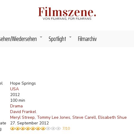
Filmszene.
VON FILMFANS, FÜR FILMFANS
sehen/Wiedersehen
Spotlight
Filmarchiv
+
+
el
Hope Springs
USA
2012
100 min
Drama
David Frankel
Meryl Streep
Tommy Lee Jones
Steve Carell
Elisabeth Shue
ate
27. September 2012
g
7/10