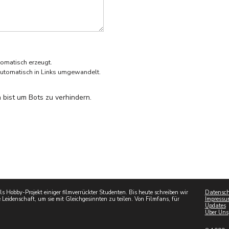
omatisch erzeugt.
utomatisch in Links umgewandelt.
 bist um Bots zu verhindern.
 Hobby-Projekt einiger filmverrückter Studenten. Bis heute schreiben wir
Datensch
 Leidenschaft, um sie mit Gleichgesinnten zu teilen. Von Filmfans, für
Impressu
Updates
Über Uns