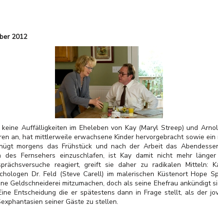
mber 2012
h keine Auffälligkeiten im Eheleben von Kay (Maryl Streep) und Arn
hren an, hat mittlerweile erwachsene Kinder hervorgebracht sowie ein
nügt morgens das Frühstück und nach der Arbeit das Abendesse
des Fernsehers einzuschlafen, ist Kay damit nicht mehr länger
ächsversuche reagiert, greift sie daher zu radikalen Mitteln: 
hologen Dr. Feld (Steve Carell) im malerischen Küstenort Hope S
ine Geldschneiderei mitzumachen, doch als seine Ehefrau ankündigt s
Eine Entscheidung die er spätestens dann in Frage stellt, als der j
exphantasien seiner Gäste zu stellen.