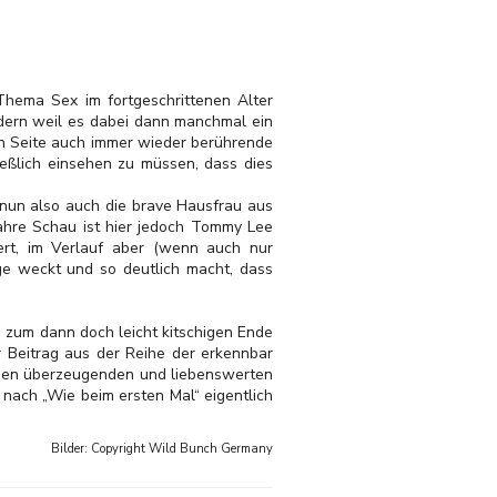
hema Sex im fortgeschrittenen Alter
ndern weil es dabei dann manchmal ein
ren Seite auch immer wieder berührende
eßlich einsehen zu müssen, dass dies
nun also auch die brave Hausfrau aus
wahre Schau ist hier jedoch Tommy Lee
rt, im Verlauf aber (wenn auch nur
ge weckt und so deutlich macht, dass
 zum dann doch leicht kitschigen Ende
r Beitrag aus der Reihe der erkennbar
iden überzeugenden und liebenswerten
t nach „Wie beim ersten Mal“ eigentlich
Bilder: Copyright
Wild Bunch Germany