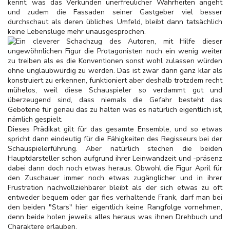
kennt, was das Verkünden unerfreulicher Wahrheiten angeht
und zudem die Fassaden seiner Gastgeber viel besser
durchschaut als deren übliches Umfeld, bleibt dann tatsächlich
keine Lebenslüge mehr unausgesprochen.
Ein cleverer Schachzug des Autoren, mit Hilfe dieser
ungewöhnlichen Figur die Protagonisten noch ein wenig weiter
zu treiben als es die Konventionen sonst wohl zulassen würden
ohne unglaubwürdig zu werden. Das ist zwar dann ganz klar als
konstruiert zu erkennen, funktioniert aber deshalb trotzdem recht
mühelos, weil diese Schauspieler so verdammt gut und
überzeugend sind, dass niemals die Gefahr besteht das
Gebotene für genau das zu halten was es natürlich eigentlich ist,
nämlich gespielt.
Dieses Prädikat gilt für das gesamte Ensemble, und so etwas
spricht dann eindeutig für die Fähigkeiten des Regisseurs bei der
Schauspielerführung. Aber natürlich stechen die beiden
Hauptdarsteller schon aufgrund ihrer Leinwandzeit und -präsenz
dabei dann doch noch etwas heraus. Obwohl die Figur April für
den Zuschauer immer noch etwas zugänglicher und in ihrer
Frustration nachvollziehbarer bleibt als der sich etwas zu oft
entweder bequem oder gar fies verhaltende Frank, darf man bei
den beiden "Stars" hier eigentlich keine Rangfolge vornehmen,
denn beide holen jeweils alles heraus was ihnen Drehbuch und
Charaktere erlauben.