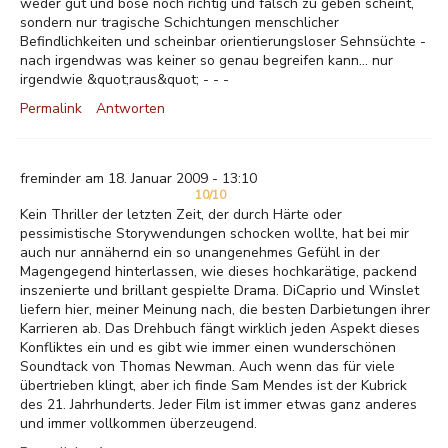
weder gut und böse noch richtig und falsch zu geben scheint,
sondern nur tragische Schichtungen menschlicher
Befindlichkeiten und scheinbar orientierungsloser Sehnsüchte -
nach irgendwas was keiner so genau begreifen kann... nur
irgendwie &quot;raus&quot; - - -
Permalink
Antworten
freminder am 18. Januar 2009 - 13:10
10/10
Kein Thriller der letzten Zeit, der durch Härte oder
pessimistische Storywendungen schocken wollte, hat bei mir
auch nur annähernd ein so unangenehmes Gefühl in der
Magengegend hinterlassen, wie dieses hochkarätige, packend
inszenierte und brillant gespielte Drama. DiCaprio und Winslet
liefern hier, meiner Meinung nach, die besten Darbietungen ihrer
Karrieren ab. Das Drehbuch fängt wirklich jeden Aspekt dieses
Konfliktes ein und es gibt wie immer einen wunderschönen
Soundtack von Thomas Newman. Auch wenn das für viele
übertrieben klingt, aber ich finde Sam Mendes ist der Kubrick
des 21. Jahrhunderts. Jeder Film ist immer etwas ganz anderes
und immer vollkommen überzeugend.