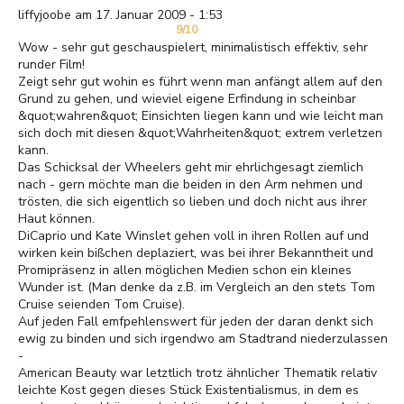
liffyjoobe am 17. Januar 2009 - 1:53
9/10
Wow - sehr gut geschauspielert, minimalistisch effektiv, sehr
runder Film!
Zeigt sehr gut wohin es führt wenn man anfängt allem auf den
Grund zu gehen, und wieviel eigene Erfindung in scheinbar
&quot;wahren&quot; Einsichten liegen kann und wie leicht man
sich doch mit diesen &quot;Wahrheiten&quot; extrem verletzen
kann.
Das Schicksal der Wheelers geht mir ehrlichgesagt ziemlich
nach - gern möchte man die beiden in den Arm nehmen und
trösten, die sich eigentlich so lieben und doch nicht aus ihrer
Haut können.
DiCaprio und Kate Winslet gehen voll in ihren Rollen auf und
wirken kein bißchen deplaziert, was bei ihrer Bekanntheit und
Promipräsenz in allen möglichen Medien schon ein kleines
Wunder ist. (Man denke da z.B. im Vergleich an den stets Tom
Cruise seienden Tom Cruise).
Auf jeden Fall emfpehlenswert für jeden der daran denkt sich
ewig zu binden und sich irgendwo am Stadtrand niederzulassen
-
American Beauty war letztlich trotz ähnlicher Thematik relativ
leichte Kost gegen dieses Stück Existentialismus, in dem es