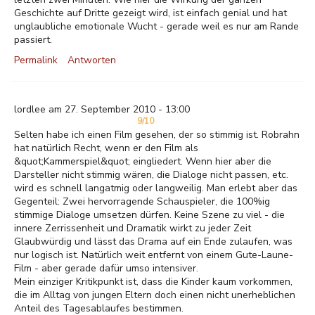
Geschichte auf Dritte gezeigt wird, ist einfach genial und hat
unglaubliche emotionale Wucht - gerade weil es nur am Rande
passiert.
Permalink
Antworten
lordlee am 27. September 2010 - 13:00
9/10
Selten habe ich einen Film gesehen, der so stimmig ist. Robrahn
hat natürlich Recht, wenn er den Film als
&quot;Kammerspiel&quot; eingliedert. Wenn hier aber die
Darsteller nicht stimmig wären, die Dialoge nicht passen, etc.
wird es schnell langatmig oder langweilig. Man erlebt aber das
Gegenteil: Zwei hervorragende Schauspieler, die 100%ig
stimmige Dialoge umsetzen dürfen. Keine Szene zu viel - die
innere Zerrissenheit und Dramatik wirkt zu jeder Zeit
Glaubwürdig und lässt das Drama auf ein Ende zulaufen, was
nur logisch ist. Natürlich weit entfernt von einem Gute-Laune-
Film - aber gerade dafür umso intensiver.
Mein einziger Kritikpunkt ist, dass die Kinder kaum vorkommen,
die im Alltag von jungen Eltern doch einen nicht unerheblichen
Anteil des Tagesablaufes bestimmen.