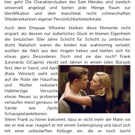
hier geht: Die Charakterstudien des Sam Mendes sind ziemlich
universell angelegt und bieten jede Menge Raum zur
Identifikation und dem manchmal recht schmerzhaften
Wiedererkennen eigener Persönlichkeitsmerkmale.
Auch dem Ehepaar Wheeler bleiben diese Momente nicht
erspart, als dessen nur äußerliches Glück im kleinen Eigenheim
der betulichen 50er Jahre Schicht für Schicht zu zerbrechen
droht. Natürlich waren die beiden mal wahnsinnig verliebt,
wollten die Welt aus den Angeln heben und hielten sich für
etwas ganz Besonderes. Doch sind sie das noch? Frank
(Leonardo DiCaprio) steckt seit Jahren in einem öden Bürojob
fest, den er
hasst, und April
(Kate Winslet) sieht sich
auf die Rolle der Hausfrau
und Mutter reduziert.
Halbherzige Versuche
etwas Neues zu probieren
verlaufen meist genauso im
Sande wie Aprils
Schauspielambitionen.
Wenn Frank zu hören bekommt, dass er nicht mehr der Mann sei
der er mal war, reagiert er mit einem Seitensprung und lässt sich
mit einer unbedarften Kollegin ein, die er noch leicht