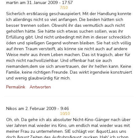
martin am 31. Januar 2009 - 17:57
7/10
Sicherlich erstklassig geschauspielert. Mit der Handlung konnte
ich allerdings nicht so viel anfangen. Die beiden hätten sich
besser trennen sollen. Obwohl ihr das vermutlich auch nicht
geholfen hätte. Sie hätte sich etwas suchen sollen, was ihr
Erfüllung gibt. Und nicht unbedingt mit ihm in dieser schrecklich
öden und spießigen Gegend wohnen bleiben. Sie hat sich völlig
auf ihren Traum versteift, als könne sie nicht auch auf andere
Weise mehr aus ihrem Leben machen. Das ist tragisch, aber für
mich nicht nachvollziehbar. Und offenbar hat sie auch
niemandem,dem sie sich anvertrauen, der ihr helfen kann. Keine
Familie, keine richtigen Freunde. Das wirkt irgendwie konstruiert
und wenig glaubwürdig für mich.
Permalink
Antworten
Nikos am 2. Februar 2009 - 9:46
10/10
Oh, oh. Da gehe ich als absoluter Nicht-Kino-Gänger nach über
vier Jahren mal wieder ins Kino, um endlich mal wieder was mit
meiner Frau zu unternehmen. SIE schlägt vor: &quot;Lass uns
doch &quot;Zeiten des Aufruhrs&quot; gucken. Hab' ich schon