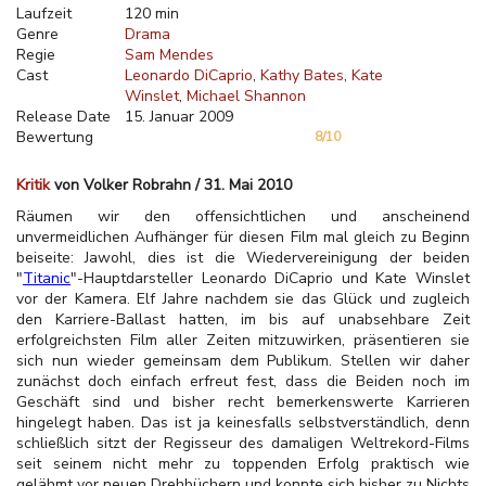
Laufzeit
120 min
Genre
Drama
Regie
Sam Mendes
Cast
Leonardo DiCaprio
Kathy Bates
Kate
Winslet
Michael Shannon
Release Date
15. Januar 2009
Bewertung
8/10
Kritik
von Volker Robrahn / 31. Mai 2010
Räumen wir den offensichtlichen und anscheinend
unvermeidlichen Aufhänger für diesen Film mal gleich zu Beginn
beiseite: Jawohl, dies ist die Wiedervereinigung der beiden
"
Titanic
"-Hauptdarsteller Leonardo DiCaprio und Kate Winslet
vor der Kamera. Elf Jahre nachdem sie das Glück und zugleich
den Karriere-Ballast hatten, im bis auf unabsehbare Zeit
erfolgreichsten Film aller Zeiten mitzuwirken, präsentieren sie
sich nun wieder gemeinsam dem Publikum. Stellen wir daher
zunächst doch einfach erfreut fest, dass die Beiden noch im
Geschäft sind und bisher recht bemerkenswerte Karrieren
hingelegt haben. Das ist ja keinesfalls selbstverständlich, denn
schließlich sitzt der Regisseur des damaligen Weltrekord-Films
seit seinem nicht mehr zu toppenden Erfolg praktisch wie
gelähmt vor neuen Drehbüchern und konnte sich bisher zu Nichts