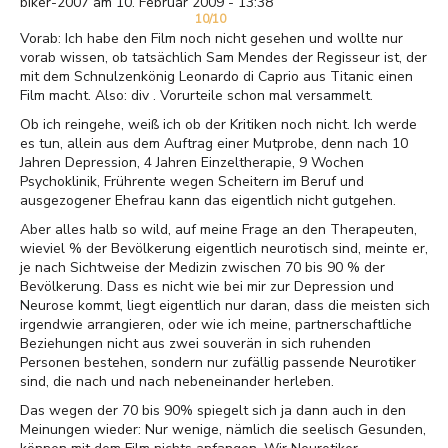
biker-2007 am 10. Februar 2009 - 13:38
10/10
Vorab: Ich habe den Film noch nicht gesehen und wollte nur
vorab wissen, ob tatsächlich Sam Mendes der Regisseur ist, der
mit dem Schnulzenkönig Leonardo di Caprio aus Titanic einen
Film macht. Also: div . Vorurteile schon mal versammelt.
Ob ich reingehe, weiß ich ob der Kritiken noch nicht. Ich werde
es tun, allein aus dem Auftrag einer Mutprobe, denn nach 10
Jahren Depression, 4 Jahren Einzeltherapie, 9 Wochen
Psychoklinik, Frührente wegen Scheitern im Beruf und
ausgezogener Ehefrau kann das eigentlich nicht gutgehen.
Aber alles halb so wild, auf meine Frage an den Therapeuten,
wieviel % der Bevölkerung eigentlich neurotisch sind, meinte er,
je nach Sichtweise der Medizin zwischen 70 bis 90 % der
Bevölkerung. Dass es nicht wie bei mir zur Depression und
Neurose kommt, liegt eigentlich nur daran, dass die meisten sich
irgendwie arrangieren, oder wie ich meine, partnerschaftliche
Beziehungen nicht aus zwei souverän in sich ruhenden
Personen bestehen, sondern nur zufällig passende Neurotiker
sind, die nach und nach nebeneinander herleben.
Das wegen der 70 bis 90% spiegelt sich ja dann auch in den
Meinungen wieder: Nur wenige, nämlich die seelisch Gesunden,