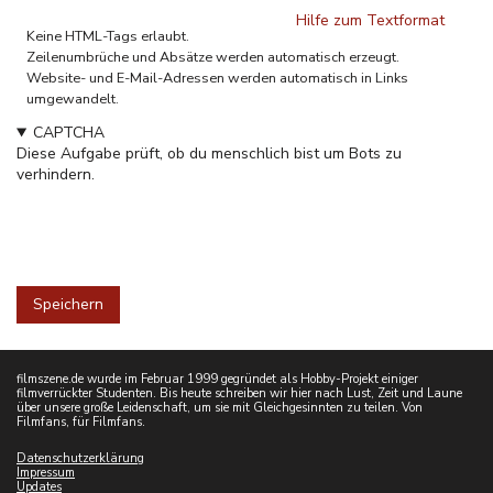
Hilfe zum Textformat
Keine HTML-Tags erlaubt.
Zeilenumbrüche und Absätze werden automatisch erzeugt.
Website- und E-Mail-Adressen werden automatisch in Links
umgewandelt.
CAPTCHA
Diese Aufgabe prüft, ob du menschlich bist um Bots zu
verhindern.
filmszene.de wurde im Februar 1999 gegründet als Hobby-Projekt einiger
filmverrückter Studenten. Bis heute schreiben wir hier nach Lust, Zeit und Laune
über unsere große Leidenschaft, um sie mit Gleichgesinnten zu teilen. Von
Filmfans, für Filmfans.
Datenschutzerklärung
Impressum
Updates