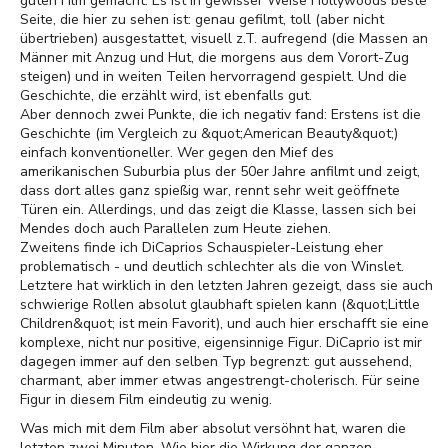
guten Film gemacht. Es ist in gewisser Weise Hollywoods beste
Seite, die hier zu sehen ist: genau gefilmt, toll (aber nicht
übertrieben) ausgestattet, visuell z.T. aufregend (die Massen an
Männer mit Anzug und Hut, die morgens aus dem Vorort-Zug
steigen) und in weiten Teilen hervorragend gespielt. Und die
Geschichte, die erzählt wird, ist ebenfalls gut.
Aber dennoch zwei Punkte, die ich negativ fand: Erstens ist die
Geschichte (im Vergleich zu &quot;American Beauty&quot;)
einfach konventioneller. Wer gegen den Mief des
amerikanischen Suburbia plus der 50er Jahre anfilmt und zeigt,
dass dort alles ganz spießig war, rennt sehr weit geöffnete
Türen ein. Allerdings, und das zeigt die Klasse, lassen sich bei
Mendes doch auch Parallelen zum Heute ziehen.
Zweitens finde ich DiCaprios Schauspieler-Leistung eher
problematisch - und deutlich schlechter als die von Winslet.
Letztere hat wirklich in den letzten Jahren gezeigt, dass sie auch
schwierige Rollen absolut glaubhaft spielen kann (&quot;Little
Children&quot; ist mein Favorit), und auch hier erschafft sie eine
komplexe, nicht nur positive, eigensinnige Figur. DiCaprio ist mir
dagegen immer auf den selben Typ begrenzt: gut aussehend,
charmant, aber immer etwas angestrengt-cholerisch. Für seine
Figur in diesem Film eindeutig zu wenig.
Was mich mit dem Film aber absolut versöhnt hat, waren die
letzten zwei Minuten. Wie hier die Wirkung der ganzen