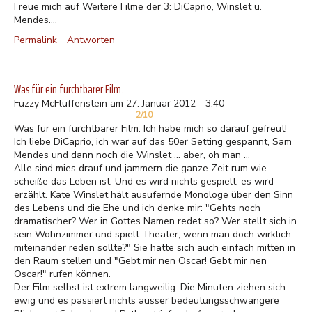
Freue mich auf Weitere Filme der 3: DiCaprio, Winslet u.
Mendes....
Permalink
Antworten
Was für ein furchtbarer Film.
Fuzzy McFluffenstein am 27. Januar 2012 - 3:40
2/10
Was für ein furchtbarer Film. Ich habe mich so darauf gefreut!
Ich liebe DiCaprio, ich war auf das 50er Setting gespannt, Sam
Mendes und dann noch die Winslet ... aber, oh man ...
Alle sind mies drauf und jammern die ganze Zeit rum wie
scheiße das Leben ist. Und es wird nichts gespielt, es wird
erzählt. Kate Winslet hält ausufernde Monologe über den Sinn
des Lebens und die Ehe und ich denke mir: "Gehts noch
dramatischer? Wer in Gottes Namen redet so? Wer stellt sich in
sein Wohnzimmer und spielt Theater, wenn man doch wirklich
miteinander reden sollte?" Sie hätte sich auch einfach mitten in
den Raum stellen und "Gebt mir nen Oscar! Gebt mir nen
Oscar!" rufen können.
Der Film selbst ist extrem langweilig. Die Minuten ziehen sich
ewig und es passiert nichts ausser bedeutungsschwangere