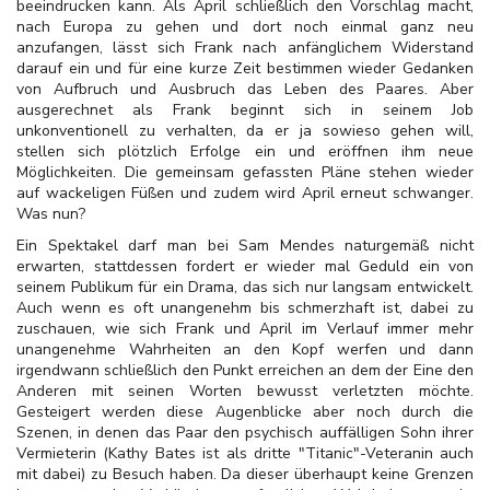
beeindrucken kann. Als April schließlich den Vorschlag macht,
nach Europa zu gehen und dort noch einmal ganz neu
anzufangen, lässt sich Frank nach anfänglichem Widerstand
darauf ein und für eine kurze Zeit bestimmen wieder Gedanken
von Aufbruch und Ausbruch das Leben des Paares. Aber
ausgerechnet als Frank beginnt sich in seinem Job
unkonventionell zu verhalten, da er ja sowieso gehen will,
stellen sich plötzlich Erfolge ein und eröffnen ihm neue
Möglichkeiten. Die gemeinsam gefassten Pläne stehen wieder
auf wackeligen Füßen und zudem wird April erneut schwanger.
Was nun?
Ein Spektakel darf man bei Sam Mendes naturgemäß nicht
erwarten, stattdessen fordert er wieder mal Geduld ein von
seinem Publikum für ein Drama, das sich nur langsam entwickelt.
Auch wenn es oft unangenehm bis schmerzhaft ist, dabei zu
zuschauen, wie sich Frank und April im Verlauf immer mehr
unangenehme Wahrheiten an den Kopf werfen und dann
irgendwann schließlich den Punkt erreichen an dem der Eine den
Anderen mit seinen Worten bewusst verletzten möchte.
Gesteigert werden diese Augenblicke aber noch durch die
Szenen, in denen das Paar den psychisch auffälligen Sohn ihrer
Vermieterin (Kathy Bates ist als dritte "Titanic"-Veteranin auch
mit dabei) zu Besuch haben. Da dieser überhaupt keine Grenzen