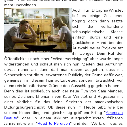
mehr überwinden.
Auch für DiCaprio/Winslet
lief es einige Zeit eher
holprig, doch dann setzte
sich die vorhandene
schauspielerische Klasse
einfach durch und eine
glücklichere Hand bei der
Auswahl neuer Projekte tat
ihr Übriges. Dem Ruf der
Öffentlichkeit nach einer "Wiedervereinigung" aber wurde lange
widerstanden und schaut man sich nun "Zeiten des Aufruhrs"
etwas näher an, dann darf man davon ausgehen, dass mit
Sicherheit nicht die zu erwartende Publicity der Grund dafür war,
gemeinsam in diesem Film aufzutreten, sondern tatsächlich vor
allem rein künstlerische Gründe den Ausschlag gegeben haben.
Denn dies ist schließlich auch der neue Film von Sam Mendes,
seines Zeichens Ehemann von Kate Winslet und Regisseur mit
einer Vorliebe für das feine Sezieren der amerikanischen
Bildungsbürgerschicht. Ob diese nun im Heute lebt, wie bei
seinem Kinoerstling und gleichzeitig größtem Erfolg "
American
Beauty
" oder in einem akkurat ausgeschmückten früheren
Jahrzehnt wie in "
Road to Perdition
" und dem Werk, um das es