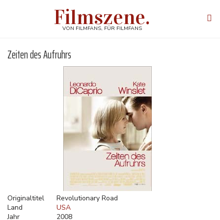
Direkt
Filmszene.
zum
Tog
Inhalt
navi
VON FILMFANS, FÜR FILMFANS
Zeiten des Aufruhrs
Originaltitel
Revolutionary Road
Land
USA
Jahr
2008