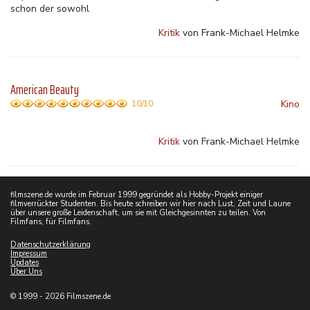
schon der sowohl
Kritik
von Frank-Michael Helmke
American Beauty
Kino
10/10
Kritik
von Frank-Michael Helmke
filmszene.de wurde im Februar 1999 gegründet als Hobby-Projekt einiger
filmverrückter Studenten. Bis heute schreiben wir hier nach Lust, Zeit und Laune
über unsere große Leidenschaft, um sie mit Gleichgesinnten zu teilen. Von
Filmfans, für Filmfans.
Datenschutzerklärung
Impressum
Updates
Über Uns
© 1999 - 2026 Filmszene.de