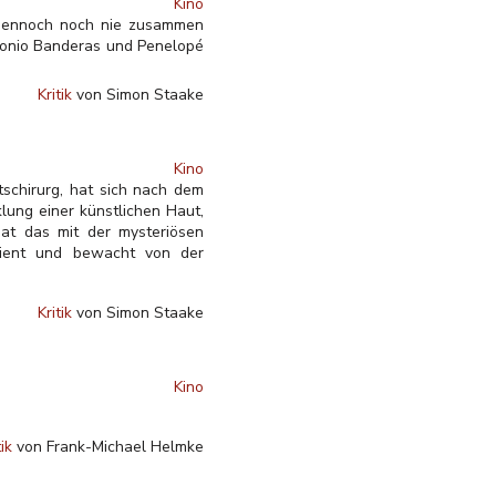
Kino
n dennoch noch nie zusammen
ntonio Banderas und Penelopé
Kritik
von Simon Staake
Kino
schirurg, hat sich nach dem
klung einer künstlichen Haut,
hat das mit der mysteriösen
dient und bewacht von der
Kritik
von Simon Staake
Kino
tik
von Frank-Michael Helmke