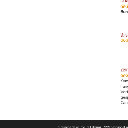
La M
Bunt
Volv
Zer
Kom
Fan
Ver
ges
Can
filmszene.de wurde im Februar 1999 gegründet als