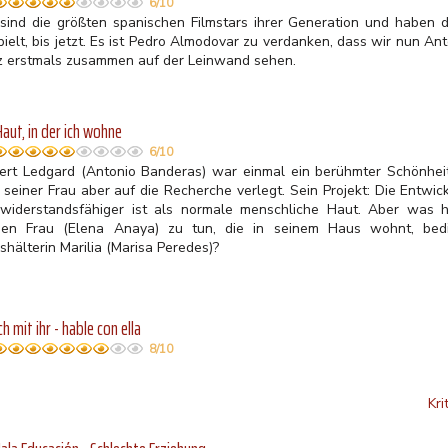
6/10
 sind die größten spanischen Filmstars ihrer Generation und habe
pielt, bis jetzt. Es ist Pedro Almodovar zu verdanken, dass wir nun A
z erstmals zusammen auf der Leinwand sehen.
Haut, in der ich wohne
6/10
ert Ledgard (Antonio Banderas) war einmal ein berühmter Schönheit
 seiner Frau aber auf die Recherche verlegt. Sein Projekt: Die Entwic
 widerstandsfähiger ist als normale menschliche Haut. Aber was 
gen Frau (Elena Anaya) zu tun, die in seinem Haus wohnt, be
hälterin Marilia (Marisa Peredes)?
ch mit ihr - hable con ella
8/10
Kri