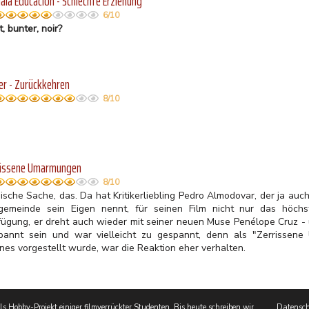
ala Educación - Schlechte Erziehung
6/10
, bunter, noir?
er - Zurückkehren
8/10
rissene Umarmungen
8/10
ische Sache, das. Da hat Kritikerliebling Pedro Almodovar, der ja auc
gemeinde sein Eigen nennt, für seinen Film nicht nur das höchs
fügung, er dreht auch wieder mit seiner neuen Muse Penélope Cruz -
pannt sein und war vielleicht zu gespannt, denn als "Zerrissene
nes vorgestellt wurde, war die Reaktion eher verhalten.
 Hobby-Projekt einiger filmverrückter Studenten. Bis heute schreiben wir
Datensch