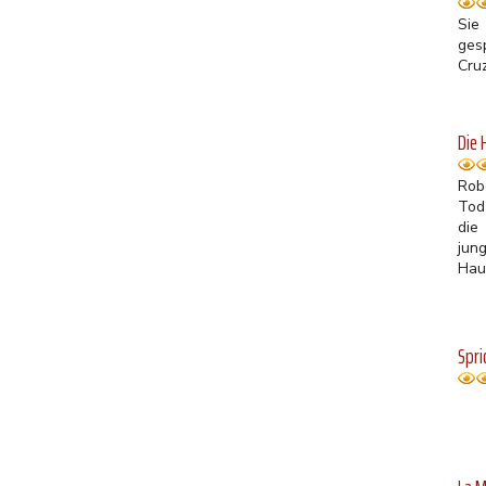
Sie
ges
Cru
Die 
Rob
Tod
die
jun
Haus
Spri