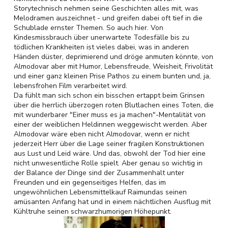
Storytechnisch nehmen seine Geschichten alles mit, was
Melodramen auszeichnet - und greifen dabei oft tief in die
Schublade ernster Themen. So auch hier. Von
Kindesmissbrauch über unerwartete Todesfälle bis zu
tödlichen Krankheiten ist vieles dabei, was in anderen
Händen düster, deprimierend und dröge anmuten könnte, von
Almodovar aber mit Humor, Lebensfreude, Weisheit, Frivolität
und einer ganz kleinen Prise Pathos zu einem bunten und, ja,
lebensfrohen Film verarbeitet wird.
Da fühlt man sich schon ein bisschen ertappt beim Grinsen
über die herrlich überzogen roten Blutlachen eines Toten, die
mit wunderbarer "Einer muss es ja machen"-Mentalität von
einer der weiblichen Heldinnen weggewischt werden. Aber
Almodovar wäre eben nicht Almodovar, wenn er nicht
jederzeit Herr über die Lage seiner fragilen Konstruktionen
aus Lust und Leid wäre. Und das, obwohl der Tod hier eine
nicht unwesentliche Rolle spielt. Aber genau so wichtig in
der Balance der Dinge sind der Zusammenhalt unter
Freunden und ein gegenseitiges Helfen, das im
ungewöhnlichen Lebensmittelkauf Raimundas seinen
amüsanten Anfang hat und in einem nächtlichen Ausflug mit
Kühltruhe seinen schwarzhumorigen Höhepunkt.