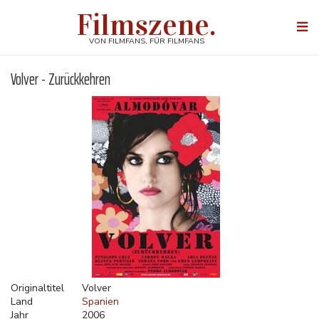
Direkt
Filmszene.
zum
Togg
Inhalt
navi
VON FILMFANS, FÜR FILMFANS
Volver - Zurückkehren
Originaltitel
Volver
Land
Spanien
Jahr
2006