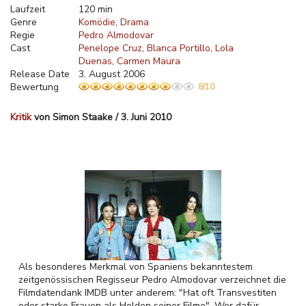
Laufzeit
120 min
Genre
Komödie
Drama
Regie
Pedro Almodovar
Cast
Penelope Cruz
Blanca Portillo
Lola
Duenas
Carmen Maura
Release Date
3. August 2006
Bewertung
8/10
Kritik
von Simon Staake / 3. Juni 2010
Als besonderes Merkmal von Spaniens bekanntestem
zeitgenössischen Regisseur Pedro Almodovar verzeichnet die
Filmdatendank IMDB unter anderem: "Hat oft Transvestiten
oder starke Frauen als Helden seiner Filme". Wer dafür