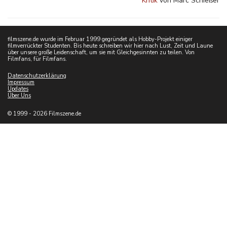
Kritik
von Marc Schießer
filmszene.de wurde im Februar 1999 gegründet als Hobby-Projekt einiger
filmverrückter Studenten. Bis heute schreiben wir hier nach Lust, Zeit und Laune
über unsere große Leidenschaft, um sie mit Gleichgesinnten zu teilen. Von
Filmfans, für Filmfans.
Datenschutzerklärung
Impressum
Updates
Über Uns
© 1999 - 2026 Filmszene.de