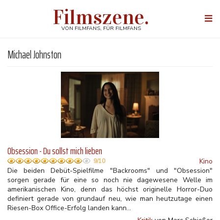
Direkt
Filmszene.
zum
Togg
Inhalt
navi
VON FILMFANS, FÜR FILMFANS
Michael Johnston
Obsession - Du sollst mich lieben
Kino
9/10
Die beiden Debüt-Spielfilme "Backrooms" und "Obsession"
sorgen gerade für eine so noch nie dagewesene Welle im
amerikanischen Kino, denn das höchst originelle Horror-Duo
definiert gerade von grundauf neu, wie man heutzutage einen
Riesen-Box Office-Erfolg landen kann...