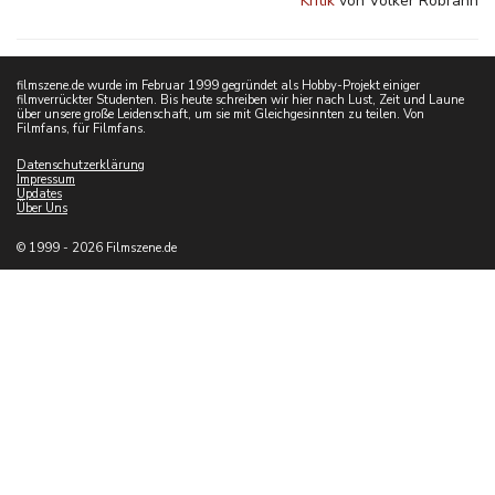
Kritik
von Volker Robrahn
filmszene.de wurde im Februar 1999 gegründet als Hobby-Projekt einiger
filmverrückter Studenten. Bis heute schreiben wir hier nach Lust, Zeit und Laune
über unsere große Leidenschaft, um sie mit Gleichgesinnten zu teilen. Von
Filmfans, für Filmfans.
Datenschutzerklärung
Impressum
Updates
Über Uns
© 1999 - 2026 Filmszene.de