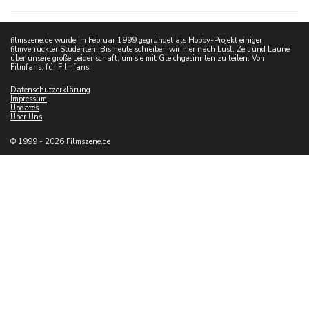
filmszene.de wurde im Februar 1999 gegründet als Hobby-Projekt einiger
filmverrückter Studenten. Bis heute schreiben wir hier nach Lust, Zeit und Laune
über unsere große Leidenschaft, um sie mit Gleichgesinnten zu teilen. Von
Filmfans, für Filmfans.
Datenschutzerklärung
Impressum
Updates
Über Uns
© 1999 - 2026 Filmszene.de