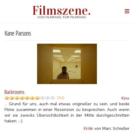
Direkt
Filmszene.
zum
Togg
Inhalt
navi
VON FILMFANS, FÜR FILMFANS
Kane Parsons
Backrooms
Kino
7/10
... Grund für uns, auch mal etwas origineller zu sein, und beide
Filme zusammen in einer Rezension zu besprechen. Auch wenn
wir sie zwecks Übersichtlichkeit in der Mitte durchgeschnitten
haben. ;-)
Kritik
von Marc Schießer