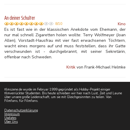
An deiner Schulter
Kino
8/10
Es ist fast wie in der klassischen Anekdote vom Ehemann, der
nur mal schnell Zigaretten holen wollte: Terry Wolfmeyer (Joan
Allen), Vorstadt-Hausfrau mit vier fast erwachsenen Töchtern,
wacht eines morgens auf und muss feststellen, dass ihr Gatte
verschwunden ist - durchgebrannt, mit seiner Sekretärin,
offenbar nach Schweden.
Kritik
von Frank-Michael Helmke
filmszene.de wurde im Februar 1999 gegründet als Hobby-Projekt einiger
filmverrückter Studenten. Bis heute schreiben wir hier nach Lust, Zeit und Laune
über unsere große Leidenschaft, um sie mit Gleichgesinnten zu teilen. Von
Filmfans, für Filmfans.
Datenschutzerklärung
Impressum
Updates
Über Uns