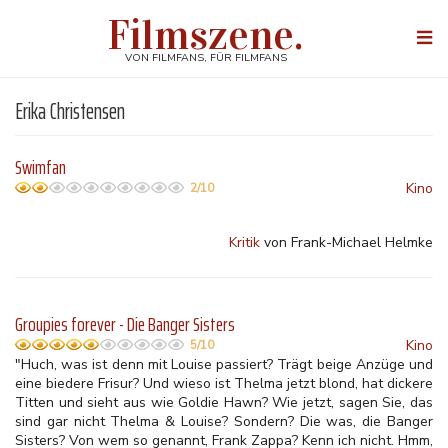
Direkt
Filmszene.
zum
Togg
Inhalt
navi
VON FILMFANS, FÜR FILMFANS
Erika Christensen
Swimfan
Kino
2/10
Kritik
von Frank-Michael Helmke
Groupies forever - Die Banger Sisters
Kino
5/10
"Huch, was ist denn mit Louise passiert? Trägt beige Anzüge und
eine biedere Frisur? Und wieso ist Thelma jetzt blond, hat dickere
Titten und sieht aus wie Goldie Hawn? Wie jetzt, sagen Sie, das
sind gar nicht Thelma & Louise? Sondern? Die was, die Banger
Sisters? Von wem so genannt, Frank Zappa? Kenn ich nicht. Hmm,