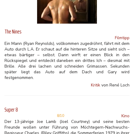
The Nines
Filmtipp
Ein Mann (Ryan Reynolds), vollkommen zugedröhnt, fährt mit dem
Auto durch L.A. Er schaut auf die hinteren Sitze und sieht sich –
etwas bärtiger – selbst. Dann wirft er einen Blick in den
Rückspiegel und entdeckt daneben ein drittes Ich – diesmal mit
Brille. Alle drei lachen und schneiden Grimassen. Sekunden
später liegt das Auto auf dem Dach und Gary wird
festgenommen.
Kritik
von René Loch
Super 8
Kino
8/10
Der 13-jährige Joe Lamb (Joel Courtney) und seine besten
Freunde wollen unter Führung von Möchtegern-Nachwuchs-
Regisseur Charles (Riley Griffiths) die Sommerferien 1979 in ihrer