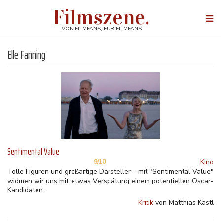
Direkt
Filmszene.
zum
Togg
Inhalt
navi
VON FILMFANS, FÜR FILMFANS
Elle Fanning
Sentimental Value
Kino
9/10
Tolle Figuren und großartige Darsteller – mit "Sentimental Value"
widmen wir uns mit etwas Verspätung einem potentiellen Oscar-
Kandidaten.
Kritik
von Matthias Kastl