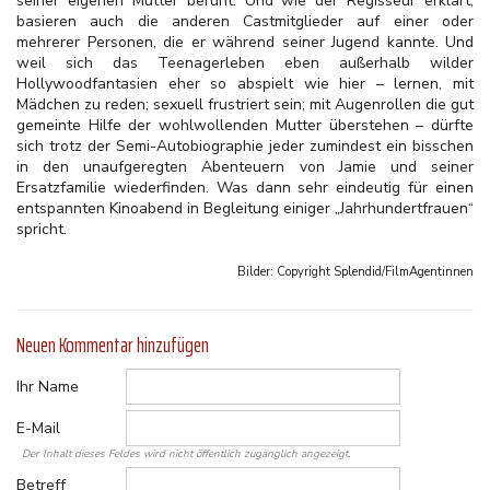
seiner eigenen Mutter beruht. Und wie der Regisseur erklärt,
basieren auch die anderen Castmitglieder auf einer oder
mehrerer Personen, die er während seiner Jugend kannte. Und
weil sich das Teenagerleben eben außerhalb wilder
Hollywoodfantasien eher so abspielt wie hier – lernen, mit
Mädchen zu reden; sexuell frustriert sein; mit Augenrollen die gut
gemeinte Hilfe der wohlwollenden Mutter überstehen – dürfte
sich trotz der Semi-Autobiographie jeder zumindest ein bisschen
in den unaufgeregten Abenteuern von Jamie und seiner
Ersatzfamilie wiederfinden. Was dann sehr eindeutig für einen
entspannten Kinoabend in Begleitung einiger „Jahrhundertfrauen“
spricht.
Bilder: Copyright
Splendid/FilmAgentinnen
Neuen Kommentar hinzufügen
Ihr Name
E-Mail
Der Inhalt dieses Feldes wird nicht öffentlich zugänglich angezeigt.
Betreff