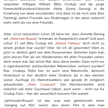
verpeilten Althippie William (Billy Crudup) und die junge
Feministin/Künstlerin/Aktivistin Abbie (Greta Gerwig) in die
Erziehung von Jamie einzubinden. Und dann ist da noch Julie (Elle
Fanning), Jamies Freundin aus Kindertagen, in der Jamie vielleicht
mehr sieht als nur eine Freundin...
Alter, ist es tatsächlich schon 18 Jahre her, dass Annette Bening
mit „
American Beauty
“ letztmals im Rampenlicht stand? Und auch
schon 17 seit Billy Crudup mit „
Almost Famous
“ doch nicht zu
einem großen Star wurde? Alter, bin ich alt geworden! Wem es
jetzt so ähnlich geht wie dem Rezensenten: Immerhin kann man
jetzt diesen Film als ein Wiedersehen mit alten Freunden sehen,
denn wann war das letzte Mal, dass diese beiden Stars nicht nur
in irgendwelchen wohlwollenden Nebenrollen verheizt wurden?
Klar, Crudups Rolle hier ist auch eine Nebenrolle, dennoch
hinterlässt er hier deutlich mehr Eindruck als in den meisten
seiner Ausflüge ins Mainstreamkino wie gerade im zeitgleich
anlaufenden „
Alien: Covenant
“. Der Monsterstreifen wird
natürlich viel mehr Zuschauer haben, auch wenn – nicht nur für
Crudup-Fans – hier der wesentlich bessere Film wartet.
„Jahrhundertfrauen“ ist das, was man gemeinwohl einen
„hanging out film“ nennt, also einen Film in dem man