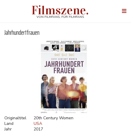
Direkt
Filmszene.
zum
Togg
Inhalt
navi
VON FILMFANS, FÜR FILMFANS
Jahrhundertfrauen
Originaltitel
20th Century Women
Land
USA
Jahr
2017