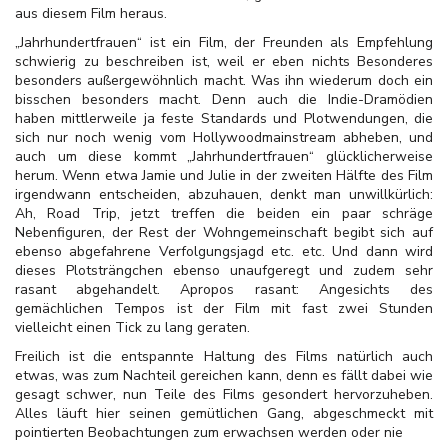
aus diesem Film heraus.
„Jahrhundertfrauen“ ist ein Film, der Freunden als Empfehlung
schwierig zu beschreiben ist, weil er eben nichts Besonderes
besonders außergewöhnlich macht. Was ihn wiederum doch ein
bisschen besonders macht. Denn auch die Indie-Dramödien
haben mittlerweile ja feste Standards und Plotwendungen, die
sich nur noch wenig vom Hollywoodmainstream abheben, und
auch um diese kommt „Jahrhundertfrauen“ glücklicherweise
herum. Wenn etwa Jamie und Julie in der zweiten Hälfte des Film
irgendwann entscheiden, abzuhauen, denkt man unwillkürlich:
Ah, Road Trip, jetzt treffen die beiden ein paar schräge
Nebenfiguren, der Rest der Wohngemeinschaft begibt sich auf
ebenso abgefahrene Verfolgungsjagd etc. etc. Und dann wird
dieses Plotsträngchen ebenso unaufgeregt und zudem sehr
rasant abgehandelt. Apropos rasant: Angesichts des
gemächlichen Tempos ist der Film mit fast zwei Stunden
vielleicht einen Tick zu lang geraten.
Freilich ist die entspannte Haltung des Films natürlich auch
etwas, was zum Nachteil gereichen kann, denn es fällt dabei wie
gesagt schwer, nun Teile des Films gesondert hervorzuheben.
Alles läuft hier seinen gemütlichen Gang, abgeschmeckt mit
pointierten Beobachtungen zum erwachsen werden oder nie