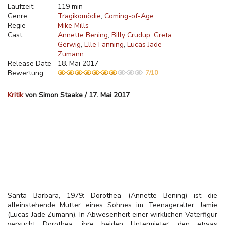
Laufzeit
119 min
Genre
Tragikomödie
Coming-of-Age
Regie
Mike Mills
Cast
Annette Bening
Billy Crudup
Greta
Gerwig
Elle Fanning
Lucas Jade
Zumann
Release Date
18. Mai 2017
Bewertung
7/10
Kritik
von Simon Staake / 17. Mai 2017
Santa Barbara, 1979: Dorothea (Annette Bening) ist die
alleinstehende Mutter eines Sohnes im Teenageralter, Jamie
(Lucas Jade Zumann). In Abwesenheit einer wirklichen Vaterfigur
versucht Dorothea, ihre beiden Untermieter, den etwas