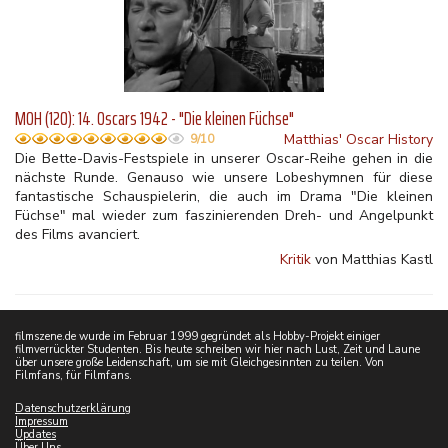
MOH (120): 14. Oscars 1942 - "Die kleinen Füchse"
Matthias' Oscar History
9/10
Die Bette-Davis-Festspiele in unserer Oscar-Reihe gehen in die
nächste Runde. Genauso wie unsere Lobeshymnen für diese
fantastische Schauspielerin, die auch im Drama "Die kleinen
Füchse" mal wieder zum faszinierenden Dreh- und Angelpunkt
des Films avanciert.
Kritik
von Matthias Kastl
filmszene.de wurde im Februar 1999 gegründet als Hobby-Projekt einiger
filmverrückter Studenten. Bis heute schreiben wir hier nach Lust, Zeit und Laune
über unsere große Leidenschaft, um sie mit Gleichgesinnten zu teilen. Von
Filmfans, für Filmfans.
Datenschutzerklärung
Impressum
Updates
Über Uns