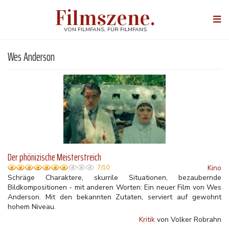
Direkt
Filmszene.
zum
Togg
Inhalt
navi
VON FILMFANS, FÜR FILMFANS
Wes Anderson
Der phönizische Meisterstreich
Kino
7/10
Schräge Charaktere, skurrile Situationen, bezaubernde
Bildkompositionen - mit anderen Worten: Ein neuer Film von Wes
Anderson. Mit den bekannten Zutaten, serviert auf gewohnt
hohem Niveau.
Kritik
von Volker Robrahn