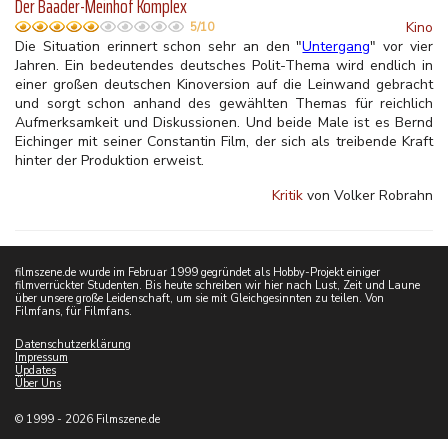
Der Baader-Meinhof Komplex
Kino
5/10
Die Situation erinnert schon sehr an den "
Untergang
" vor vier
Jahren. Ein bedeutendes deutsches Polit-Thema wird endlich in
einer großen deutschen Kinoversion auf die Leinwand gebracht
und sorgt schon anhand des gewählten Themas für reichlich
Aufmerksamkeit und Diskussionen. Und beide Male ist es Bernd
Eichinger mit seiner Constantin Film, der sich als treibende Kraft
hinter der Produktion erweist.
Kritik
von Volker Robrahn
filmszene.de wurde im Februar 1999 gegründet als Hobby-Projekt einiger
filmverrückter Studenten. Bis heute schreiben wir hier nach Lust, Zeit und Laune
über unsere große Leidenschaft, um sie mit Gleichgesinnten zu teilen. Von
Filmfans, für Filmfans.
Datenschutzerklärung
Impressum
Updates
Über Uns
© 1999 - 2026 Filmszene.de