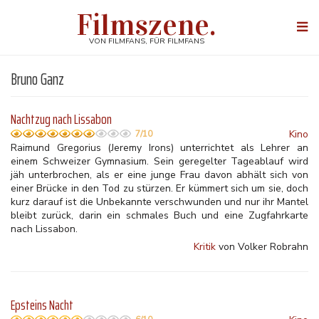
Direkt
Filmszene.
zum
Togg
Inhalt
navi
VON FILMFANS, FÜR FILMFANS
Bruno Ganz
Nachtzug nach Lissabon
Kino
7/10
Raimund Gregorius (Jeremy Irons) unterrichtet als Lehrer an
einem Schweizer Gymnasium. Sein geregelter Tageablauf wird
jäh unterbrochen, als er eine junge Frau davon abhält sich von
einer Brücke in den Tod zu stürzen. Er kümmert sich um sie, doch
kurz darauf ist die Unbekannte verschwunden und nur ihr Mantel
bleibt zurück, darin ein schmales Buch und eine Zugfahrkarte
nach Lissabon.
Kritik
von Volker Robrahn
Epsteins Nacht