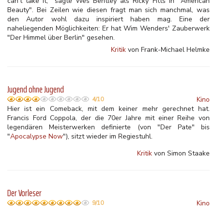
can't take it," sagte Wes Bentley als Ricky Fitts in "American
Beauty". Bei Zeilen wie diesen fragt man sich manchmal, was
den Autor wohl dazu inspiriert haben mag. Eine der
naheliegenden Möglichkeiten: Er hat Wim Wenders' Zauberwerk
"Der Himmel über Berlin" gesehen.
Kritik
von Frank-Michael Helmke
Jugend ohne Jugend
Kino
4/10
Hier ist ein Comeback, mit dem keiner mehr gerechnet hat.
Francis Ford Coppola, der die 70er Jahre mit einer Reihe von
legendären Meisterwerken definierte (von "Der Pate" bis
"
Apocalypse Now
"), sitzt wieder im Regiestuhl.
Kritik
von Simon Staake
Der Vorleser
Kino
9/10