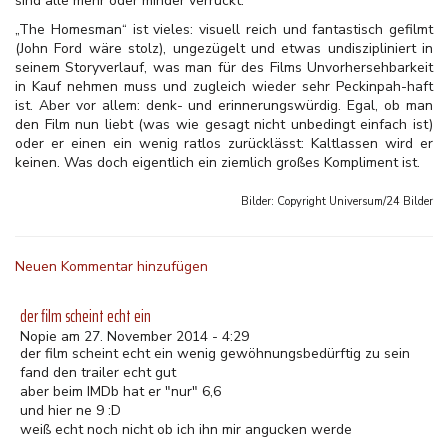
sind alle mehr oder minder verrückt.
„The Homesman“ ist vieles: visuell reich und fantastisch gefilmt
(John Ford wäre stolz), ungezügelt und etwas undiszipliniert in
seinem Storyverlauf, was man für des Films Unvorhersehbarkeit
in Kauf nehmen muss und zugleich wieder sehr Peckinpah-haft
ist. Aber vor allem: denk- und erinnerungswürdig. Egal, ob man
den Film nun liebt (was wie gesagt nicht unbedingt einfach ist)
oder er einen ein wenig ratlos zurücklässt: Kaltlassen wird er
keinen. Was doch eigentlich ein ziemlich großes Kompliment ist.
Bilder: Copyright
Universum/24 Bilder
Neuen Kommentar hinzufügen
der film scheint echt ein
Nopie am 27. November 2014 - 4:29
der film scheint echt ein wenig gewöhnungsbedürftig zu sein
fand den trailer echt gut
aber beim IMDb hat er "nur" 6,6
und hier ne 9 :D
weiß echt noch nicht ob ich ihn mir angucken werde