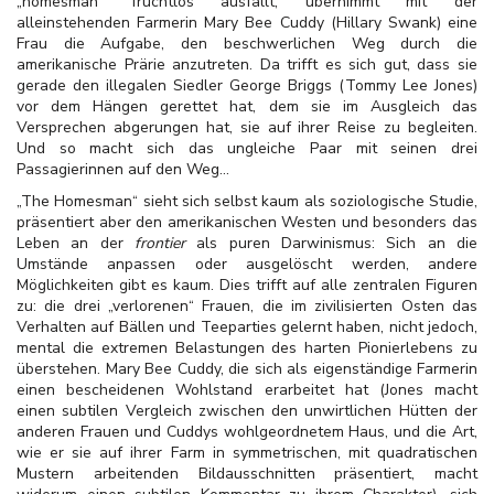
„homesman“ fruchtlos ausfällt, übernimmt mit der
alleinstehenden Farmerin Mary Bee Cuddy (Hillary Swank) eine
Frau die Aufgabe, den beschwerlichen Weg durch die
amerikanische Prärie anzutreten. Da trifft es sich gut, dass sie
gerade den illegalen Siedler George Briggs (Tommy Lee Jones)
vor dem Hängen gerettet hat, dem sie im Ausgleich das
Versprechen abgerungen hat, sie auf ihrer Reise zu begleiten.
Und so macht sich das ungleiche Paar mit seinen drei
Passagierinnen auf den Weg...
„The Homesman“ sieht sich selbst kaum als soziologische Studie,
präsentiert aber den amerikanischen Westen und besonders das
Leben an der
frontier
als puren Darwinismus: Sich an die
Umstände anpassen oder ausgelöscht werden, andere
Möglichkeiten gibt es kaum. Dies trifft auf alle zentralen Figuren
zu: die drei „verlorenen“ Frauen, die im zivilisierten Osten das
Verhalten auf Bällen und Teeparties gelernt haben, nicht jedoch,
mental die extremen Belastungen des harten Pionierlebens zu
überstehen. Mary Bee Cuddy, die sich als eigenständige Farmerin
einen bescheidenen Wohlstand erarbeitet hat (Jones macht
einen subtilen Vergleich zwischen den unwirtlichen Hütten der
anderen Frauen und Cuddys wohlgeordnetem Haus, und die Art,
wie er sie auf ihrer Farm in symmetrischen, mit quadratischen
Mustern arbeitenden Bildausschnitten präsentiert, macht