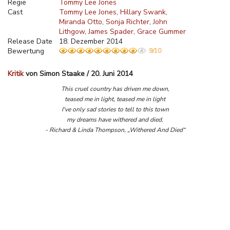
Regie
Tommy Lee Jones
Cast
Tommy Lee Jones
Hillary Swank
Miranda Otto
Sonja Richter
John
Lithgow
James Spader
Grace Gummer
Release Date
18. Dezember 2014
Bewertung
9/10
Kritik
von Simon Staake / 20. Juni 2014
This cruel country has driven me down,
teased me in light, teased me in light
I've only sad stories to tell to this town
my dreams have withered and died.
- Richard & Linda Thompson, „Withered And Died“