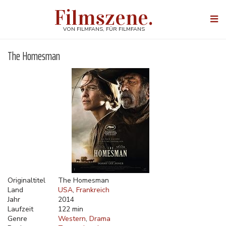
Direkt
Filmszene.
zum
Togg
Inhalt
navi
VON FILMFANS, FÜR FILMFANS
The Homesman
Originaltitel
The Homesman
Land
USA
Frankreich
Jahr
2014
Laufzeit
122 min
Genre
Western
Drama