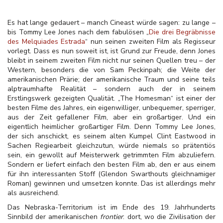
Es hat lange gedauert – manch Cineast würde sagen: zu lange –
bis Tommy Lee Jones nach dem fabulösen „
Die drei Begräbnisse
des Melquiades Estrada
“ nun seinen zweiten Film als Regisseur
vorlegt. Dass es nun soweit ist, ist Grund zur Freude, denn Jones
bleibt in seinem zweiten Film nicht nur seinen Quellen treu – der
Western, besonders die von Sam Peckinpah; die Weite der
amerikanischen Prärie; der amerikanische Traum und seine teils
alptraumhafte Realität – sondern auch der in seinem
Erstlingswerk gezeigten Qualität. „The Homesman“ ist einer der
besten Filme des Jahres, ein eigenwilliger, unbequemer, sperriger,
aus der Zeit gefallener Film, aber ein großartiger. Und ein
eigentlich heimlicher großartiger Film. Denn Tommy Lee Jones,
der sich anschickt, es seinem alten Kumpel Clint Eastwood in
Sachen Regiearbeit gleichzutun, würde niemals so prätentiös
sein, ein gewollt auf Meisterwerk getrimmten Film abzuliefern.
Sondern er liefert einfach den besten Film ab, den er aus einem
für ihn interessanten Stoff (Glendon Swarthouts gleichnamiger
Roman) gewinnen und umsetzen konnte. Das ist allerdings mehr
als ausreichend.
Das Nebraska-Territorium ist im Ende des 19. Jahrhunderts
Sinnbild der amerikanischen
frontier
: dort, wo die Zivilisation der