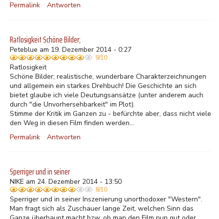
Permalink
Antworten
Ratlosigkeit Schöne Bilder;
Peteblue am 19. Dezember 2014 - 0:27
9/10
Ratlosigkeit
Schöne Bilder; realistische, wunderbare Charakterzeichnungen
und allgemein ein starkes Drehbuch! Die Geschichte an sich
bietet glaube ich viele Deutungsansätze (unter anderem auch
durch "die Unvorhersehbarkeit" im Plot).
Stimme der Kritik im Ganzen zu - befürchte aber, dass nicht viele
den Weg in diesen Film finden werden...
Permalink
Antworten
Sperriger und in seiner
NIKE am 24. Dezember 2014 - 13:50
8/10
Sperriger und in seiner Inszenierung unorthodoxer "Western".
Man fragt sich als Zuschauer lange Zeit, welchen Sinn das
Ganze überhaupt macht bzw. ob man den Film nun gut oder