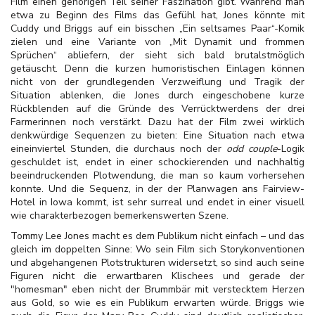
Film einen gehörigen Teil seiner Faszination gibt. Während man
etwa zu Beginn des Films das Gefühl hat, Jones könnte mit
Cuddy und Briggs auf ein bisschen „Ein seltsames Paar“-Komik
zielen und eine Variante von „Mit Dynamit und frommen
Sprüchen“ abliefern, der sieht sich bald brutalstmöglich
getäuscht. Denn die kurzen humoristischen Einlagen können
nicht von der grundlegenden Verzweiflung und Tragik der
Situation ablenken, die Jones durch eingeschobene kurze
Rückblenden auf die Gründe des Verrücktwerdens der drei
Farmerinnen noch verstärkt. Dazu hat der Film zwei wirklich
denkwürdige Sequenzen zu bieten: Eine Situation nach etwa
eineinviertel Stunden, die durchaus noch der
odd couple
-Logik
geschuldet ist, endet in einer schockierenden und nachhaltig
beeindruckenden Plotwendung, die man so kaum vorhersehen
konnte. Und die Sequenz, in der der Planwagen ans Fairview-
Hotel in Iowa kommt, ist sehr surreal und endet in einer visuell
wie charakterbezogen bemerkenswerten Szene.
Tommy Lee Jones macht es dem Publikum nicht einfach – und das
gleich im doppelten Sinne: Wo sein Film sich Storykonventionen
und abgehangenen Plotstrukturen widersetzt, so sind auch seine
Figuren nicht die erwartbaren Klischees und gerade der
"homesman" eben nicht der Brummbär mit verstecktem Herzen
aus Gold, so wie es ein Publikum erwarten würde. Briggs wie