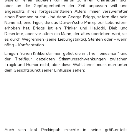
widerum einen subtilen Kommentar zu ihrem Charakter), sich
aber an die Gepflogenheiten der Zeit anpassen will und
angesichts ihres fortgeschrittenen Alters immer verzweifelter
einen Ehemann sucht. Und dann George Briggs, sofern dies sein
Name ist, eine Figur, die das Darwin'sche Prinzip zur Lebensform
erhoben hat. Briggs ist ein Trinker und Hallodri, Dieb und
Deserteur, aber vor allem ein Mann, der alles überleben wird, sei
es durch Wegrennen (seine Lieblingstaktik), Stehlen oder – wenn
nötig – Konfrontation.
Einigen frühen Kritikerstimmen gefiel die in „The Homesman“ und
der Titelfigur gezeigten Stimmunsschwankungen zwischen
Tragik und Humor nicht, aber diese Wahl Jones' muss man unter
dem Gesichtspunkt seiner Einflüsse sehen:
Auch sein Idol Peckinpah mischte in seine größtenteils