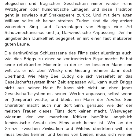
elegischen und tragischen Geschichten immer wieder reine
Witzfiguren oder humoristische Einlagen, und diese Tradition
geht ja sowieso auf Shakespeare zurück. Und mit dem alten
William sollte eh keiner streiten. Zudem sind die deplatziert
wirkenden Sing- und Tanzeinlagen von Briggs eine Art
Schutzmechanismus und ja, Darwinistische Anpassung. Der ihn
umgebenden Dunkelheit begegnet er mit einer fast makabren
guten Laune.
Die denkwürdige Schlussszene des Films zeigt allerdings auch,
wie dies Briggs zu einer so kontrastierten Figur macht: Er hat
seine reflektierten Momente, in der er ein besserer Mann sein
will als er ist, aber Whisky und Gesang nehmen dann doch
Überhand. Wie Mary Bee Cuddy, die sich verzeifelt an das
Gesellschaftssystem ihrer Zeit anpassen will, kann auch Briggs
nicht aus seiner Haut: Er kann sich nicht an eben jenes
Gesellschaftssystem mit seinen Werten anpassen, selbst wenn
er (temporär) wollte, und bleibt ein Mann der
frontier.
Sein
Charakter macht auch nur dort Sinn, genauso wie der der
meisten Frauen dieses Films dort keinen macht. Weswegen
widerum der von manchem Kritiker bemühte angeblich
feministische Ansatz des Films auch keiner ist: Wer an der
Grenze zwischen Zivilisation und Wildnis überleben will, der
muss beides kennen und keines von beiden, muss sich wie ein