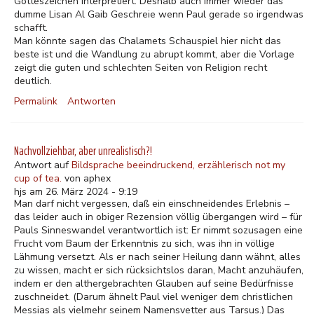
Gotteszeichen interpretiert. Deshalb auch immer wieder das
dumme Lisan Al Gaib Geschreie wenn Paul gerade so irgendwas
schafft.
Man könnte sagen das Chalamets Schauspiel hier nicht das
beste ist und die Wandlung zu abrupt kommt, aber die Vorlage
zeigt die guten und schlechten Seiten von Religion recht
deutlich.
Permalink
Antworten
Nachvollziehbar, aber unrealistisch?!
Antwort auf
Bildsprache beeindruckend, erzählerisch not my
cup of tea.
von
aphex
hjs am 26. März 2024 - 9:19
Man darf nicht vergessen, daß ein einschneidendes Erlebnis –
das leider auch in obiger Rezension völlig übergangen wird – für
Pauls Sinneswandel verantwortlich ist: Er nimmt sozusagen eine
Frucht vom Baum der Erkenntnis zu sich, was ihn in völlige
Lähmung versetzt. Als er nach seiner Heilung dann wähnt, alles
zu wissen, macht er sich rücksichtslos daran, Macht anzuhäufen,
indem er den althergebrachten Glauben auf seine Bedürfnisse
zuschneidet. (Darum ähnelt Paul viel weniger dem christlichen
Messias als vielmehr seinem Namensvetter aus Tarsus.) Das