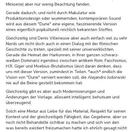
Miniserie) aber nur wenig Beachtung fanden.
Gerade dadurch, und nicht durch Makulatur wie
Produktionsdesign oder wummernden, kontemporären Sound
wird aus diesem "Dune" eine eigene, faszinierende Version
eines eigentlich popkulturell reichlich bekannten Stoffes.
Gleichzeitig sind Denis Villeneuve aber auch einfach viel zu sehr
Nerds um nicht doch auch in einen Dialog mit der filmischen
Geschichte zu treten, speziell mit seiner unverwirklichten.
Gerade die Heimat der Harkonnen, in Ihrer ganzen schwarz-
weißen Dominanz irgendwo zwischen antikem Rom, Faschismus,
H.R. Giger und Moebius-Brutalismus lässt daran denken, dass
uns mit dieser Version, zumindest in Teilen, *auch* endlich die
Vision von "Dune" serviert werden soll, die Alejandro Jodorwski
nie auf die Beine gestellt bekommen hat.
Gleichzeitig gibt es aber auch Modernisierungen und
Änderungen der Vorlage, allesamt intelligent, behutsam und
überzeugend.
Solch eine Mixtur aus Liebe für das Material, Respekt für seinen
Kontext und der gleichzeitigeb Fähigkeit, das Gegebene, aber so
noch nicht Behandelte sichtbar zu machen und sich von den
was bereits existiert freizumachen hatte ich ehrlich gesagt nicht