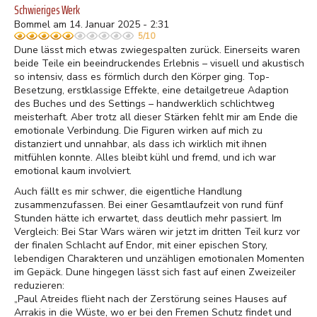
Schwieriges Werk
Bommel am 14. Januar 2025 - 2:31
5/10
Dune lässt mich etwas zwiegespalten zurück. Einerseits waren
beide Teile ein beeindruckendes Erlebnis – visuell und akustisch
so intensiv, dass es förmlich durch den Körper ging. Top-
Besetzung, erstklassige Effekte, eine detailgetreue Adaption
des Buches und des Settings – handwerklich schlichtweg
meisterhaft. Aber trotz all dieser Stärken fehlt mir am Ende die
emotionale Verbindung. Die Figuren wirken auf mich zu
distanziert und unnahbar, als dass ich wirklich mit ihnen
mitfühlen konnte. Alles bleibt kühl und fremd, und ich war
emotional kaum involviert.
Auch fällt es mir schwer, die eigentliche Handlung
zusammenzufassen. Bei einer Gesamtlaufzeit von rund fünf
Stunden hätte ich erwartet, dass deutlich mehr passiert. Im
Vergleich: Bei Star Wars wären wir jetzt im dritten Teil kurz vor
der finalen Schlacht auf Endor, mit einer epischen Story,
lebendigen Charakteren und unzähligen emotionalen Momenten
im Gepäck. Dune hingegen lässt sich fast auf einen Zweizeiler
reduzieren:
„Paul Atreides flieht nach der Zerstörung seines Hauses auf
Arrakis in die Wüste, wo er bei den Fremen Schutz findet und