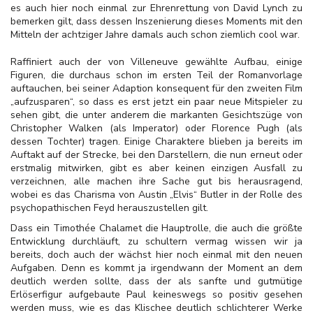
es auch hier noch einmal zur Ehrenrettung von David Lynch zu
bemerken gilt, dass dessen Inszenierung dieses Moments mit den
Mitteln der achtziger Jahre damals auch schon ziemlich cool war.
Raffiniert auch der von Villeneuve gewählte Aufbau, einige
Figuren, die durchaus schon im ersten Teil der Romanvorlage
auftauchen, bei seiner Adaption konsequent für den zweiten Film
„aufzusparen“, so dass es erst jetzt ein paar neue Mitspieler zu
sehen gibt, die unter anderem die markanten Gesichtszüge von
Christopher Walken (als Imperator) oder Florence Pugh (als
dessen Tochter) tragen. Einige Charaktere blieben ja bereits im
Auftakt auf der Strecke, bei den Darstellern, die nun erneut oder
erstmalig mitwirken, gibt es aber keinen einzigen Ausfall zu
verzeichnen, alle machen ihre Sache gut bis herausragend,
wobei es das Charisma von Austin „Elvis“ Butler in der Rolle des
psychopathischen Feyd herauszustellen gilt.
Dass ein Timothée Chalamet die Hauptrolle, die auch die größte
Entwicklung durchläuft, zu schultern vermag wissen wir ja
bereits, doch auch der wächst hier noch einmal mit den neuen
Aufgaben. Denn es kommt ja irgendwann der Moment an dem
deutlich werden sollte, dass der als sanfte und gutmütige
Erlöserfigur aufgebaute Paul keineswegs so positiv gesehen
werden muss, wie es das Klischee deutlich schlichterer Werke