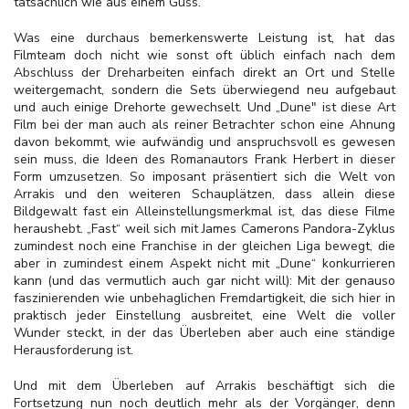
tatsächlich wie aus einem Guss.
Was eine durchaus bemerkenswerte Leistung ist, hat das
Filmteam doch nicht wie sonst oft üblich einfach nach dem
Abschluss der Dreharbeiten einfach direkt an Ort und Stelle
weitergemacht, sondern die Sets überwiegend neu aufgebaut
und auch einige Drehorte gewechselt. Und „Dune" ist diese Art
Film bei der man auch als reiner Betrachter schon eine Ahnung
davon bekommt, wie aufwändig und anspruchsvoll es gewesen
sein muss, die Ideen des Romanautors Frank Herbert in dieser
Form umzusetzen. So imposant präsentiert sich die Welt von
Arrakis und den weiteren Schauplätzen, dass allein diese
Bildgewalt fast ein Alleinstellungsmerkmal ist, das diese Filme
heraushebt. „Fast“ weil sich mit James Camerons Pandora-Zyklus
zumindest noch eine Franchise in der gleichen Liga bewegt, die
aber in zumindest einem Aspekt nicht mit „Dune“ konkurrieren
kann (und das vermutlich auch gar nicht will): Mit der genauso
faszinierenden wie unbehaglichen Fremdartigkeit, die sich hier in
praktisch jeder Einstellung ausbreitet, eine Welt die voller
Wunder steckt, in der das Überleben aber auch eine ständige
Herausforderung ist.
Und mit dem Überleben auf Arrakis beschäftigt sich die
Fortsetzung nun noch deutlich mehr als der Vorgänger, denn