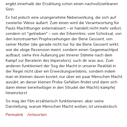
ergibt innerhalb der Erzählung schon einen nachvollziehbaren
Sinn.
Es hat jedoch eine unangenehme Nebenwirkung, die sich auf
zweierlei Weise äußert: Zum einen wird die Verantwortung für
Pauls Machthunger externalisiert – er handelt nicht mehr selbst,
sondern ist "getrieben" – von der Erkenntnis, vom Schicksal, von
den konstruierten Prophezeihungen der Bene Gesserit, von
seiner Mutter (die gerade nicht nur für die Bene Gesserit wirkt,
wie die obige Rezension meint, sondern einen Gegenmachtpol
aufbaut, siehe ihre Äußerung per Innerer Stimme nach dem
Kampf zur Beraterin des Imperators): such dir was aus. Zum
anderen funktioniert der Sog der Macht in unserer Realität in
der Regel nicht über ein Erweckungserlebnis, sondern indem
man im kleinen davon kostet, nur über ein paar Menschen Macht
ausübt, an dieser kleinen Probe Gefallen findet und dann sich
dann immer bereitwilliger in den Strudel der Macht(-kämpfe)
hineinstürzt.
So mag der Film erzählerisch funktionieren, aber seine
Darstellung, warum Menschen Macht wollen, ist unrealistisch.
Permalink
Antworten