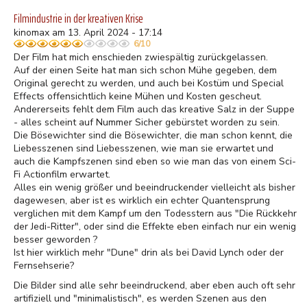
Filmindustrie in der kreativen Krise
kinomax am 13. April 2024 - 17:14
6/10
Der Film hat mich enschieden zwiespältig zurückgelassen.
Auf der einen Seite hat man sich schon Mühe gegeben, dem
Original gerecht zu werden, und auch bei Kostüm und Special
Effects offensichtlich keine Mühen und Kosten gescheut.
Andererseits fehlt dem Film auch das kreative Salz in der Suppe
- alles scheint auf Nummer Sicher gebürstet worden zu sein.
Die Bösewichter sind die Bösewichter, die man schon kennt, die
Liebesszenen sind Liebesszenen, wie man sie erwartet und
auch die Kampfszenen sind eben so wie man das von einem Sci-
Fi Actionfilm erwartet.
Alles ein wenig größer und beeindruckender vielleicht als bisher
dagewesen, aber ist es wirklich ein echter Quantensprung
verglichen mit dem Kampf um den Todesstern aus "Die Rückkehr
der Jedi-Ritter", oder sind die Effekte eben einfach nur ein wenig
besser geworden ?
Ist hier wirklich mehr "Dune" drin als bei David Lynch oder der
Fernsehserie?
Die Bilder sind alle sehr beeindruckend, aber eben auch oft sehr
artifiziell und "minimalistisch", es werden Szenen aus den