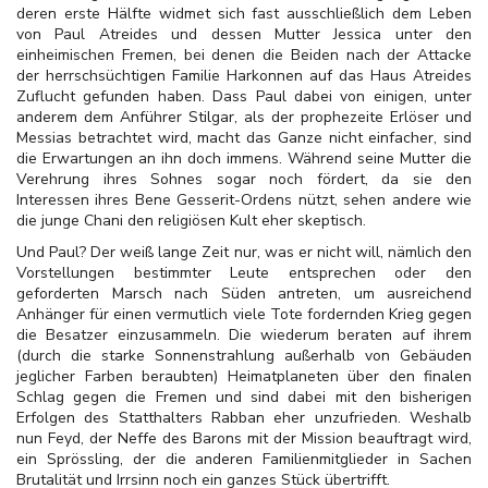
deren erste Hälfte widmet sich fast ausschließlich dem Leben
von Paul Atreides und dessen Mutter Jessica unter den
einheimischen Fremen, bei denen die Beiden nach der Attacke
der herrschsüchtigen Familie Harkonnen auf das Haus Atreides
Zuflucht gefunden haben. Dass Paul dabei von einigen, unter
anderem dem Anführer Stilgar, als der prophezeite Erlöser und
Messias betrachtet wird, macht das Ganze nicht einfacher, sind
die Erwartungen an ihn doch immens. Während seine Mutter die
Verehrung ihres Sohnes sogar noch fördert, da sie den
Interessen ihres Bene Gesserit-Ordens nützt, sehen andere wie
die junge Chani den religiösen Kult eher skeptisch.
Und Paul? Der weiß lange Zeit nur, was er nicht will, nämlich den
Vorstellungen bestimmter Leute entsprechen oder den
geforderten Marsch nach Süden antreten, um ausreichend
Anhänger für einen vermutlich viele Tote fordernden Krieg gegen
die Besatzer einzusammeln. Die wiederum beraten auf ihrem
(durch die starke Sonnenstrahlung außerhalb von Gebäuden
jeglicher Farben beraubten) Heimatplaneten über den finalen
Schlag gegen die Fremen und sind dabei mit den bisherigen
Erfolgen des Statthalters Rabban eher unzufrieden. Weshalb
nun Feyd, der Neffe des Barons mit der Mission beauftragt wird,
ein Sprössling, der die anderen Familienmitglieder in Sachen
Brutalität und Irrsinn noch ein ganzes Stück übertrifft.