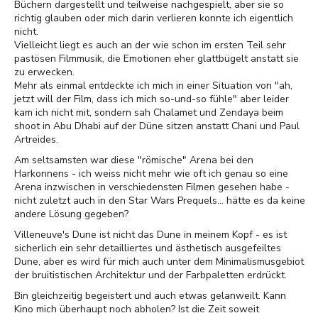
Büchern dargestellt und teilweise nachgespielt, aber sie so
richtig glauben oder mich darin verlieren konnte ich eigentlich
nicht.
Vielleicht liegt es auch an der wie schon im ersten Teil sehr
pastösen Filmmusik, die Emotionen eher glattbügelt anstatt sie
zu erwecken.
Mehr als einmal entdeckte ich mich in einer Situation von "ah,
jetzt will der Film, dass ich mich so-und-so fühle" aber leider
kam ich nicht mit, sondern sah Chalamet und Zendaya beim
shoot in Abu Dhabi auf der Düne sitzen anstatt Chani und Paul
Artreides.
Am seltsamsten war diese "römische" Arena bei den
Harkonnens - ich weiss nicht mehr wie oft ich genau so eine
Arena inzwischen in verschiedensten Filmen gesehen habe -
nicht zuletzt auch in den Star Wars Prequels... hätte es da keine
andere Lösung gegeben?
Villeneuve's Dune ist nicht das Dune in meinem Kopf - es ist
sicherlich ein sehr detailliertes und ästhetisch ausgefeiltes
Dune, aber es wird für mich auch unter dem Minimalismusgebiot
der bruitistischen Architektur und der Farbpaletten erdrückt.
Bin gleichzeitig begeistert und auch etwas gelanweilt. Kann
Kino mich überhaupt noch abholen? Ist die Zeit soweit