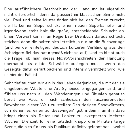
Eine ausführlichere Beschreibung der Handlung ist eigentlich
nicht erforderlich, denn da passiert im klassischen Sinne nicht
viel. Paul und seine Mutter finden sich bei den Fremen zurecht,
die Harkonnen-Sippe schickt einen neuen Superkämpfer und
irgendwann steht halt die große, entscheidende Schlacht an.
Einen Vorwurf kann man Regie bzw. Drehbuch daraus schlecht
stricken, denn die halten sich letztlich ja nur an die Buchvorlage
(und bei der einteiligen, deutlich kürzeren Verfilmung aus den
Achtzigern fiel das naturgemäß nicht so auf). Und es bleibt auch
die Frage, ob man dieses Nicht-Voranschreiten der Handlung
überhaupt als echte Schwäche auslegen muss, wenn das
Gezeigte dafür derart packend und intensiv vermittelt wird, wie
es hier der Fall ist.
Sehr tief tauchen wir ein in das Leben derjenigen, die mit der sie
umgebenden Wüste eine Art Symbiose eingegangen sind, und
fühlen uns nach all den Wanderungen und Ritualen genauso
bereit wie Paul, um sich schließlich den faszinierendsten
Bewohnern dieser Welt zu stellen: Den riesigen Sandwürmern,
von denen es einen zu „bezwingen“ gilt, indem man ihn dazu
bringt einen als Reiter und Lenker zu akzeptieren. Mehrere
Wochen Drehzeit für eine letztlich knapp drei Minuten lange
Szene, die sich für uns als Publikum definitiv gelohnt hat – wobei