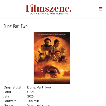
Direkt
Filmszene.
zum
Togg
Inhalt
navi
VON FILMFANS, FÜR FILMFANS
Dune: Part Two
Originaltitel
Dune: Part Two
Land
USA
Jahr
2024
Laufzeit
165 min
Genre
Science-Fiction