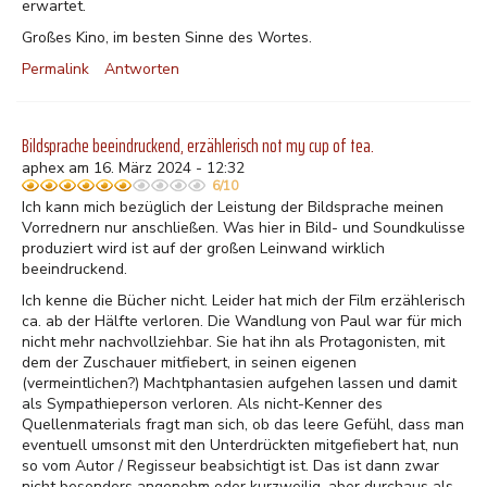
erwartet.
Großes Kino, im besten Sinne des Wortes.
Permalink
Antworten
Bildsprache beeindruckend, erzählerisch not my cup of tea.
aphex am 16. März 2024 - 12:32
6/10
Ich kann mich bezüglich der Leistung der Bildsprache meinen
Vorrednern nur anschließen. Was hier in Bild- und Soundkulisse
produziert wird ist auf der großen Leinwand wirklich
beeindruckend.
Ich kenne die Bücher nicht. Leider hat mich der Film erzählerisch
ca. ab der Hälfte verloren. Die Wandlung von Paul war für mich
nicht mehr nachvollziehbar. Sie hat ihn als Protagonisten, mit
dem der Zuschauer mitfiebert, in seinen eigenen
(vermeintlichen?) Machtphantasien aufgehen lassen und damit
als Sympathieperson verloren. Als nicht-Kenner des
Quellenmaterials fragt man sich, ob das leere Gefühl, dass man
eventuell umsonst mit den Unterdrückten mitgefiebert hat, nun
so vom Autor / Regisseur beabsichtigt ist. Das ist dann zwar
nicht besonders angenehm oder kurzweilig, aber durchaus als