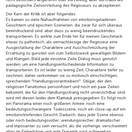
pädagogische Zielvorstellung des Regisseurs zu akzeptieren.
Der Kern der Kritik ist aber folgendes:
Es kamen zu viele Nahaufnahmen von emotionsgeladenen
Gesichtern und epischen Szenerien, die zwar für sich überaus
beeindruckend sind, aber dazu zu wenig beeindruckendes
transportieren. Es wirkte zum Ende hin für meinen Geschmack
etwas zu pathetisch, als vernachlässige der Regisseur eine
Ausgestaltung der Charaktere und Auschschmückung der
Erzählung zu gunsten von zum Selbstzweck gewaltigen Bildern
und Klängen. Bald jede einzelne Zeile Dialog muss genutzt
werden, um eine handlungsentscheidende Information zu
transportieren. Es ist leider zu wenig Zeit, Charaktere tiefer zu
zeichnen, daher verkommen sie zu motivisch einschichtigen,
sprechenden "Handlungsvorantreibern". Stilgar, der den
religiösen Fanatismus personfiziert und noch ein paar Zeilen
bekommt, die für den Handlungsstrang nicht unverzichtbar sind,
wird mit diesen leider dem Klamauk preisgegeben. Es folgt noch
ein Panorama einer noch größeren Armee, noch eine
bedeutungsschwangere Todesszene, noch ein close-up auf ein
emotionstriefendes Gesicht. Dadurch, dass jede Szene ebenso
oder noch bedeutungsvoller, wendungsreicher, dramatischer
und imposanter zu sein versucht, als die vorherige, verschwimmt
alles im Einheitsbrei und jede Dynamik wird aufgegeben.