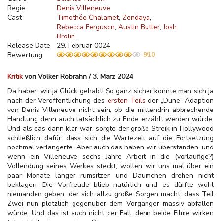
Regie
Denis Villeneuve
Cast
Timothée Chalamet
Zendaya
Rebecca Ferguson
Austin Butler
Josh
Brolin
Release Date
29. Februar 0024
Bewertung
9/10
Kritik
von Volker Robrahn / 3. März 2024
Da haben wir ja Glück gehabt! So ganz sicher konnte man sich ja
nach der Veröffentlichung des
ersten Teils
der „Dune“-Adaption
von Denis Villeneuve nicht sein, ob die mittendrin abbrechende
Handlung denn auch tatsächlich zu Ende erzählt werden würde.
Und als das dann klar war, sorgte der große Streik in Hollywood
schließlich dafür, dass sich die Wartezeit auf die Fortsetzung
nochmal verlängerte. Aber auch das haben wir überstanden, und
wenn ein Villeneuve sechs Jahre Arbeit in die (vorläufige?)
Vollendung seines Werkes steckt, wollen wir uns mal über ein
paar Monate länger rumsitzen und Däumchen drehen nicht
beklagen. Die Vorfreude blieb natürlich und es dürfte wohl
niemanden geben, der sich allzu große Sorgen macht, dass Teil
Zwei nun plötzlich gegenüber dem Vorgänger massiv abfallen
würde. Und das ist auch nicht der Fall, denn beide Filme wirken