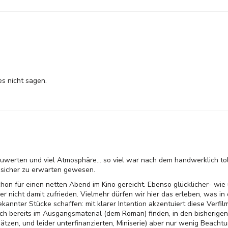
es nicht sagen.
auwerten und viel Atmosphäre... so viel war nach dem handwerklich tol
 sicher zu erwarten gewesen.
schon für einen netten Abend im Kino gereicht. Ebenso glücklicher- w
ber nicht damit zufrieden. Vielmehr dürfen wir hier das erleben, was in
annter Stücke schaffen: mit klarer Intention akzentuiert diese Verf
e sich bereits im Ausgangsmaterial (dem Roman) finden, in den bisherig
ätzen, und leider unterfinanzierten, Miniserie) aber nur wenig Beacht