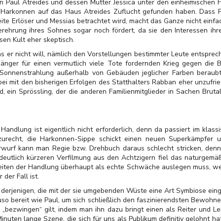
on Paul Atreides und dessen Mutter Jessica unter den einheimischen 
e Harkonnen auf das Haus Atreides Zuflucht gefunden haben. Dass P
eite Erlöser und Messias betrachtet wird, macht das Ganze nicht einfa
rehrung ihres Sohnes sogar noch fördert, da sie den Interessen ihr
sen Kult eher skeptisch.
as er nicht will, nämlich den Vorstellungen bestimmter Leute entspre
nger für einen vermutlich viele Tote fordernden Krieg gegen die
 Sonnenstrahlung außerhalb von Gebäuden jeglicher Farben beraub
ei mit den bisherigen Erfolgen des Statthalters Rabban eher unzufri
d, ein Sprössling, der die anderen Familienmitglieder in Sachen Brutal
Handlung ist eigentlich nicht erforderlich, denn da passiert im klassi
zurecht, die Harkonnen-Sippe schickt einen neuen Superkämpfer u
wurf kann man Regie bzw. Drehbuch daraus schlecht stricken, denn di
 deutlich kürzeren Verfilmung aus den Achtzigern fiel das naturgemäß
reiten der Handlung überhaupt als echte Schwäche auslegen muss, we
 der Fall ist.
n derjenigen, die mit der sie umgebenden Wüste eine Art Symbiose ein
 bereit wie Paul, um sich schließlich den faszinierendsten Bewohnern
„bezwingen“ gilt, indem man ihn dazu bringt einen als Reiter und L
 Minuten lange Szene, die sich für uns als Publikum definitiv gelohnt h