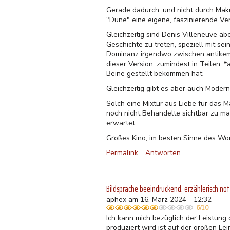
Gerade dadurch, und nicht durch Ma
"Dune" eine eigene, faszinierende Ver
Gleichzeitig sind Denis Villeneuve ab
Geschichte zu treten, speziell mit s
Dominanz irgendwo zwischen antikem 
dieser Version, zumindest in Teilen, *
Beine gestellt bekommen hat.
Gleichzeitig gibt es aber auch Moder
Solch eine Mixtur aus Liebe für das M
noch nicht Behandelte sichtbar zu mac
erwartet.
Großes Kino, im besten Sinne des Wor
Permalink
Antworten
Bildsprache beeindruckend, erzählerisch not
aphex am 16. März 2024 - 12:32
6/10
Ich kann mich bezüglich der Leistung
produziert wird ist auf der großen Le