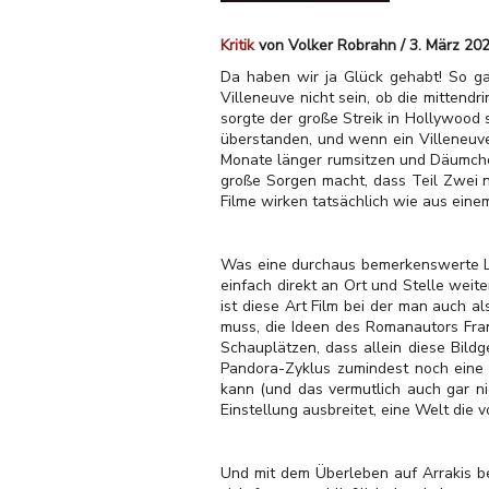
Kritik
von Volker Robrahn / 3. März 20
Da haben wir ja Glück gehabt! So ga
Villeneuve nicht sein, ob die mitten
sorgte der große Streik in Hollywood 
überstanden, und wenn ein Villeneuve 
Monate länger rumsitzen und Däumchen
große Sorgen macht, dass Teil Zwei n
Filme wirken tatsächlich wie aus eine
Was eine durchaus bemerkenswerte Lei
einfach direkt an Ort und Stelle wei
ist diese Art Film bei der man auch 
muss, die Ideen des Romanautors Fran
Schauplätzen, dass allein diese Bildg
Pandora-Zyklus zumindest noch eine F
kann (und das vermutlich auch gar nic
Einstellung ausbreitet, eine Welt die 
Und mit dem Überleben auf Arrakis be