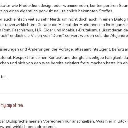
kulatur wie Produktionsdesign oder wummernden, kontemporären Soun
sion eines eigentlich popkulturell reichlich bekannten Stoffes.
er auch einfach viel zu sehr Nerds um nicht doch auch in einen Dialog m
einer unverwirklichten. Gerade die Heimat der Harkonnen, in Ihrer gan
Rom, Faschismus, H.R. Giger und Moebius-Brutalismus lässt daran de
auch* endlich die Vision von "Dune" serviert werden soll, die Alejandro
nisierungen und Änderungen der Vorlage, allesamt intelligent, behut
aterial, Respekt für seinen Kontext und der gleichzeitigeb Fähigkeit, 
hen und sich von den was bereits existiert freizumachen hatte ich ehr
tes.
 my cup of tea.
 der Bildsprache meinen Vorrednern nur anschließen. Was hier in Bild-
inwand wirklich beeindruckend.