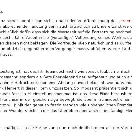
24
nz sicher konnte man sich ja nach der Veröffentlichung des
ersten
drin abbrechende Handlung denn auch tatsächlich zu Ende erzählt wer
schließlich dafür, dass sich die Wartezeit auf die Fortsetzung nochma
sechs Jahre Arbeit in die (vorläufige?) Vollendung seines Werkes st
 drehen nicht beklagen. Die Vorfreude blieb natürlich und es dürfte
un plötzlich gegenüber dem Vorgänger massiv abfallen würde. Und da
m Guss.
stung ist, hat das Filmteam doch nicht wie sonst oft üblich einfac
tergemacht, sondern die Sets überwiegend neu aufgebaut und auch e
als reiner Betrachter schon eine Ahnung davon bekommt, wie aufwän
k Herbert in dieser Form umzusetzen. So imposant präsentiert sich 
ewalt fast ein Alleinstellungsmerkmal ist, das diese Filme herausheb
ranchise in der gleichen Liga bewegt, die aber in zumindest einem
ht will): Mit der genauso faszinierenden wie unbehaglichen Fremdartig
voller Wunder steckt, in der das Überleben aber auch eine ständige He
schäftigt sich die Fortsetzung nun noch deutlich mehr als der Vorg