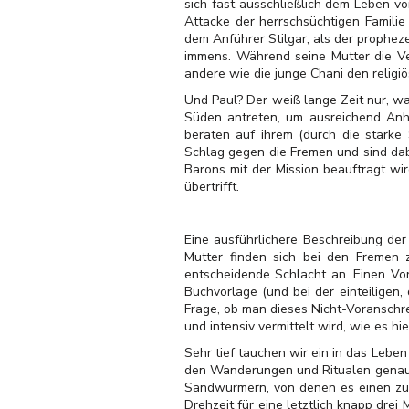
sich fast ausschließlich dem Leben v
Attacke der herrschsüchtigen Famili
dem Anführer Stilgar, als der prophez
immens. Während seine Mutter die Ve
andere wie die junge Chani den religiö
Und Paul? Der weiß lange Zeit nur, w
Süden antreten, um ausreichend Anhä
beraten auf ihrem (durch die starke
Schlag gegen die Fremen und sind dab
Barons mit der Mission beauftragt wir
übertrifft.
Eine ausführlichere Beschreibung der 
Mutter finden sich bei den Fremen 
entscheidende Schlacht an. Einen Vor
Buchvorlage (und bei der einteiligen,
Frage, ob man dieses Nicht-Voransch
und intensiv vermittelt wird, wie es hier
Sehr tief tauchen wir ein in das Lebe
den Wanderungen und Ritualen genauso
Sandwürmern, von denen es einen zu 
Drehzeit für eine letztlich knapp drei