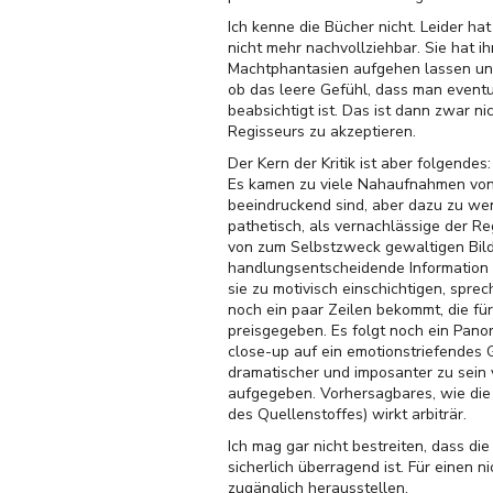
Ich kenne die Bücher nicht. Leider ha
nicht mehr nachvollziehbar. Sie hat i
Machtphantasien aufgehen lassen und 
ob das leere Gefühl, dass man eventu
beabsichtigt ist. Das ist dann zwar 
Regisseurs zu akzeptieren.
Der Kern der Kritik ist aber folgendes:
Es kamen zu viele Nahaufnahmen von 
beeindruckend sind, aber dazu zu we
pathetisch, als vernachlässige der 
von zum Selbstzweck gewaltigen Bild
handlungsentscheidende Information zu
sie zu motivisch einschichtigen, spre
noch ein paar Zeilen bekommt, die fü
preisgegeben. Es folgt noch ein Pan
close-up auf ein emotionstriefendes
dramatischer und imposanter zu sein v
aufgegeben. Vorhersagbares, wie die 
des Quellenstoffes) wirkt arbiträr.
Ich mag gar nicht bestreiten, dass di
sicherlich überragend ist. Für einen 
zugänglich herausstellen.