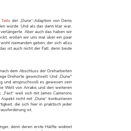
 Teils
der „Dune“-Adaption von Denis
den würde. Und als das dann klar war,
l verlängerte. Aber auch das haben wir
eckt, wollen wir uns mal über ein paar
 wohl niemanden geben, der sich allzu
s ist auch nicht der Fall, denn beide
h nach dem Abschluss der Dreharbeiten
inige Drehorte gewechselt. Und „Dune"
dig und anspruchsvoll es gewesen sein
die Welt von Arrakis und den weiteren
t. „Fast“ weil sich mit James Camerons
 Aspekt nicht mit „Dune“ konkurrieren
keit, die sich hier in praktisch jeder
rausforderung ist.
änger, denn deren erste Hälfte widmet