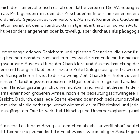
t mich der Film erzählerisch ca. ab der Hälfte verloren. Die Wandlung 
hn als Protagonisten, mit dem der Zuschauer mitfiebert, in seinen eigen
damit als Sympathieperson verloren. Als nicht-Kenner des Quellenmat
ell umsonst mit den Unterdrückten mitgefiebert hat, nun so vom Autor
nicht besonders angenehm oder kurzweilig, aber durchaus als pädagogi
emotionsgeladenen Gesichtern und epischen Szenerien, die zwar für
nig beeindruckendes transportieren. Es wirkte zum Ende hin für mei
Regisseur eine Ausgestaltung der Charaktere und Auschschmückung de
ern und Klängen. Bald jede einzelne Zeile Dialog muss genutzt werde
 transportieren. Es ist leider zu wenig Zeit, Charaktere tiefer zu z
chenden "Handlungsvorantreibern". Stilgar, der den religiösen Fanatism
r den Handlungsstrang nicht unverzichtbar sind, wird mit diesen leide
orama einer noch größeren Armee, noch eine bedeutungsschwangere T
 Gesicht. Dadurch, dass jede Szene ebenso oder noch bedeutungsvolle
ersucht, als die vorherige, verschwimmt alles im Einheitsbrei und jed
Ausgänge der Duelle, wirkt bald kitschig und Unvorhersagbares (zumi
e filmische Leistung in Bezug auf den ehemals als "unverfilmbar" betit
nicht-Kenner mag zumindest die Erzählweise, wie im obigen Absatz gesc