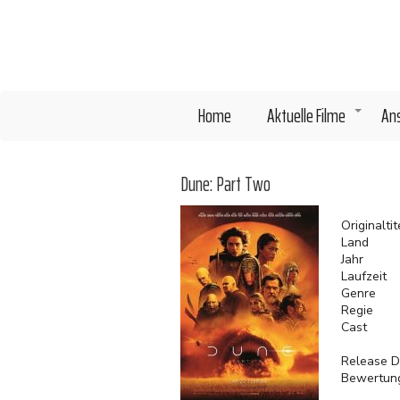
Direkt
zum
Inhalt
Home
Aktuelle Filme
An
+
Dune: Part Two
Originaltit
Land
Jahr
Laufzeit
Genre
Regie
Cast
Release D
Bewertun