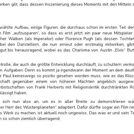
rken gilt, dass dessen Inszenierung dieses Moments mit den Mitteln 
ewählte Aufbau, einige Figuren, die durchaus schon im ersten Teil de
Film „aufzusparen“, so dass es erst jetzt ein paar neue Mitspieler
er Walken (als Imperator) oder Florence Pugh (als dessen Tochter)
 bei den Darstellern, die nun erneut oder erstmalig mitwirken, gib
gut bis herausragend, wobei es das Charisma von Austin „Elvis“ But
olle, die auch die größte Entwicklung durchläuft, zu schultern verma
en Aufgaben. Denn es kommt ja irgendwann der Moment an dem deutlic
e Paul keineswegs so positiv gesehen werden muss, wie es das Klisc
schaft gegenüber einem von höheren Mächten angeblich ausgewä
ernbotschaften von Frank Herberts mit Religionskritik durchtränkten 
lässigt haben.
 sich nun also an, um es in aller Breite zu demonstrieren wä
Der Herr des Wüstenplaneten“ adaptiert. Dafür dürfte sogar ein Film r
ans Werk zu machen, ist aktuell noch ungewiss. Das was er und sein 
h so schon ziemlich überragend.