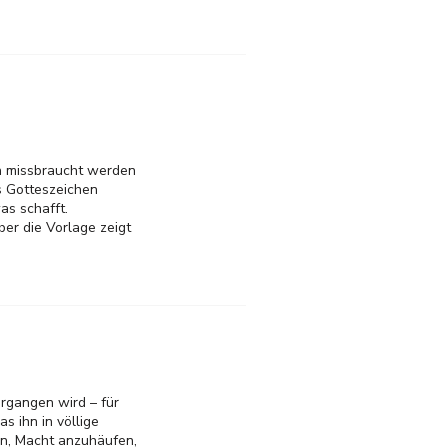
on missbraucht werden
ls Gotteszeichen
as schafft.
er die Vorlage zeigt
ergangen wird – für
s ihn in völlige
an, Macht anzuhäufen,