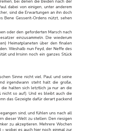
Fremen, bei denen die Beiden nach der
aul dabei von einigen, unter anderem
cher, sind die Erwartungen an ihn doch
es Bene Gesserit-Ordens nützt, sehen
chen oder den geforderten Marsch nach
 Besatzer einzusammeln. Die wiederum
ten) Heimatplaneten über den finalen
eden. Weshalb nun Feyd, der Neffe des
ität und Irrsinn noch ein ganzes Stück
schen Sinne nicht viel. Paul und seine
nd irgendwann steht halt die große,
e halten sich letztlich ja nur an die
 nicht so auf). Und es bleibt auch die
nn das Gezeigte dafür derart packend
gegangen sind, und fühlen uns nach all
 dieser Welt zu stellen: Den riesigen
enker zu akzeptieren. Mehrere Wochen
at – wobei es auch hier noch einmal zur