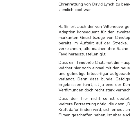
Ehrenrettung von David Lynch zu beme
ziemlich cool war.
Raffiniert auch der von Villeneuve g
Adaption konsequent für den zweiten 
markanten Gesichtszüge von Christoph
bereits im Auftakt auf der Strecke,
verzeichnen, alle machen ihre Sache 
Feyd herauszustellen gilt.
Dass ein Timothée Chalamet die Hauptr
wächst hier noch einmal mit den neu
und gutmütige Erlöserfigur aufgebaut
verlangt. Denn dass blinde Gefolg
Ergebnissen führt, ist ja eine der K
Verfilmungen doch recht stark vernach
Dass dem hier nicht so ist deutet
weitere Fortsetzung nötig, die dann „
Kraft dafür finden wird, sich erneut 
Filmen geschaffen haben, ist aber auc