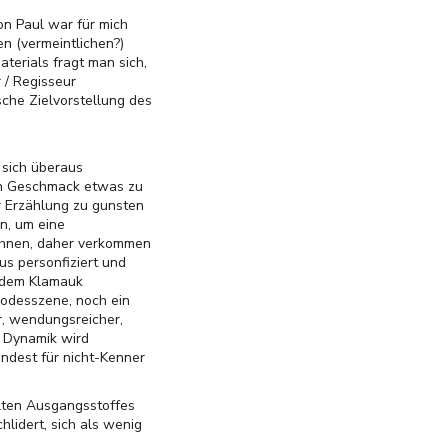
von Paul war für mich
en (vermeintlichen?)
erials fragt man sich,
 / Regisseur
sche Zielvorstellung des
 sich überaus
nen Geschmack etwas zu
r Erzählung zu gunsten
n, um eine
eichnen, daher verkommen
us personfiziert und
r dem Klamauk
odesszene, noch ein
r, wendungsreicher,
e Dynamik wird
ndest für nicht-Kenner
elten Ausgangsstoffes
hlidert, sich als wenig