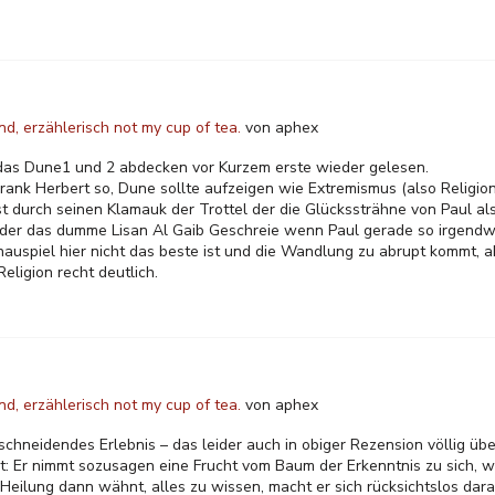
d, erzählerisch not my cup of tea.
von
aphex
 das Dune1 und 2 abdecken vor Kurzem erste wieder gelesen.
rank Herbert so, Dune sollte aufzeigen wie Extremismus (also Religi
st durch seinen Klamauk der Trottel der die Glückssträhne von Paul a
ieder das dumme Lisan Al Gaib Geschreie wenn Paul gerade so irgendw
spiel hier nicht das beste ist und die Wandlung zu abrupt kommt, ab
eligion recht deutlich.
d, erzählerisch not my cup of tea.
von
aphex
schneidendes Erlebnis – das leider auch in obiger Rezension völlig üb
: Er nimmt sozusagen eine Frucht vom Baum der Erkenntnis zu sich, wa
 Heilung dann wähnt, alles zu wissen, macht er sich rücksichtslos dar