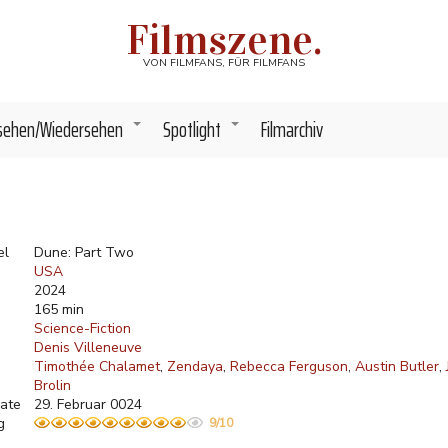
Filmszene.
VON FILMFANS, FÜR FILMFANS
sehen/Wiedersehen
Spotlight
Filmarchiv
+
+
el
Dune: Part Two
USA
2024
165 min
Science-Fiction
Denis Villeneuve
Timothée Chalamet
Zendaya
Rebecca Ferguson
Austin Butler
Brolin
ate
29. Februar 0024
g
9/10