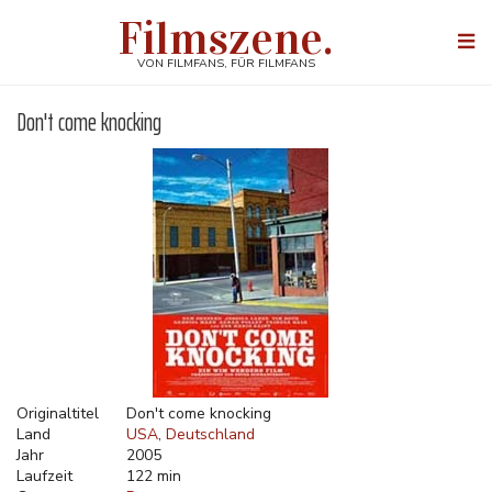
Direkt
Filmszene.
zum
Togg
Inhalt
navi
VON FILMFANS, FÜR FILMFANS
Don't come knocking
Originaltitel
Don't come knocking
Land
USA
Deutschland
Jahr
2005
Laufzeit
122 min