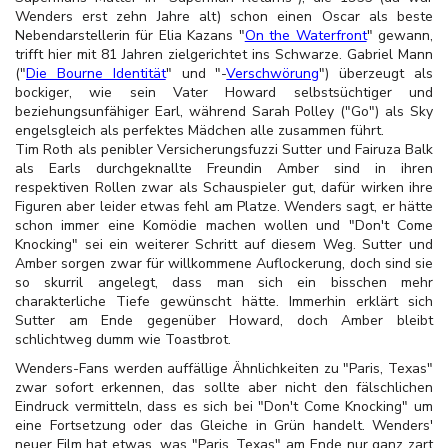
Wenders erst zehn Jahre alt) schon einen Oscar als beste
Nebendarstellerin für Elia Kazans "
On the Waterfront
" gewann,
trifft hier mit 81 Jahren zielgerichtet ins Schwarze. Gabriel Mann
("
Die Bourne Identität
" und "-
Verschwörung
") überzeugt als
bockiger, wie sein Vater Howard selbstsüchtiger und
beziehungsunfähiger Earl, während Sarah Polley ("Go") als Sky
engelsgleich als perfektes Mädchen alle zusammen führt.
Tim Roth als penibler Versicherungsfuzzi Sutter und Fairuza Balk
als Earls durchgeknallte Freundin Amber sind in ihren
respektiven Rollen zwar als Schauspieler gut, dafür wirken ihre
Figuren aber leider etwas fehl am Platze. Wenders sagt, er hätte
schon immer eine Komödie machen wollen und "Don't Come
Knocking" sei ein weiterer Schritt auf diesem Weg. Sutter und
Amber sorgen zwar für willkommene Auflockerung, doch sind sie
so skurril angelegt, dass man sich ein bisschen mehr
charakterliche Tiefe gewünscht hätte. Immerhin erklärt sich
Sutter am Ende gegenüber Howard, doch Amber bleibt
schlichtweg dumm wie Toastbrot.
Wenders-Fans werden auffällige Ähnlichkeiten zu "Paris, Texas"
zwar sofort erkennen, das sollte aber nicht den fälschlichen
Eindruck vermitteln, dass es sich bei "Don't Come Knocking" um
eine Fortsetzung oder das Gleiche in Grün handelt. Wenders'
neuer Film hat etwas, was "Paris, Texas" am Ende nur ganz zart