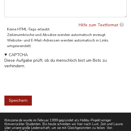
Hilfe zum Textformat
Keine HTML-Tags erlaubt.
Zeilenumbrüche und Absätze werden automatisch erzeugt.
Website- und E-Mail-Adressen werden automatisch in Links
umgewandelt.
CAPTCHA
Diese Aufgabe prüft, ob du menschlich bist um Bots zu
verhindern.
filmszene.de wurde im Februar 1999 gegründet als Hobby-Projekt einiger
filmverrückter Studenten. Bis heute schreiben wir hier nach Lust, Zeit und Laune
über unsere große Leidenschaft, um sie mit Gleichgesinnten zu teilen. Von