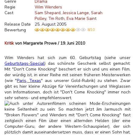
Genre
Drama
Regie
Wim Wenders
Cast
Sam Shepard
Jessica Lange
Sarah
Polley
Tm Roth
Eva Marie Saint
Release Date
25. August 2005
Bewertung
8/10
Kritik
von Margarete Prowe / 19. Juni 2010
Wim Wenders hat sich zum 60. Geburtstag (siehe unser
Geburtstags-Special
) das schönste Geschenk selbst gemacht:
Mit "Don't Come Knocking" beschert er sich und uns einen Film,
der würdig ist, in einer Reihe mit seinen früheren Meisterwerken
(wie "
Paris, Texas
" aus unserer Gold-Rubrik) zu stehen. Zwar
gibt es hier kleine Abzüge für Vereinfachungen und Weglassen
von Informationen, doch ist "Don't Come Knocking" immer noch
sehr sehens- und empfehlenswert.
Auch unter Autorenfilmern scheinen Mode-Erscheinungen
keine Seltenheit zu sein: So machten jetzt Jim Jarmusch mit
"Broken Flowers" und Wenders mit "Don't Come Knocking" fast
zeitgleich einen Film über einen alternden Helden (der eine
Computer-Guru, der andere Western-Schauspieler), der sich
plötzlich damit auseinandersetzen muss, dass er einen Sohn hat,