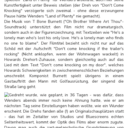
Kunstfertigkeit unter Beweis stellen (der Dreh von "Don't Come
Knocking" verzögerte sich zweimal - ohne diese erzwungene
Pause hätte Wenders "Land of Plenty" nie gemacht).
Die Musik von T Bone Burnett ("Oh Brother Where Art Thou"-
Soundtrack) unterstützt den Film nicht nur dramaturgisch,
sondern auch in der Figurenzeichnung, mit Textzeilen wie "He's a
lonely man who's lost his only love. He's a lonely man who finds
no one to blame". Der Filmtitel bezieht sich nicht nur auf das
Schild mit der Aufschrift "Don't come knocking if the trailer's
rocking" (Nicht anklopfen, wenn der Wohnwagen wackelt) in
Howards Drehort-Zuhause, sondern gleichzeitig auch auf das
Lied mit dem Text "Don't come knocking on my door", welches
Howards Schwierigkeiten in zwischenmenschlichen Beziehungen
umschreibt. Komponist Burnett spielt übrigens in einem
Gastauftritt den Mann mit Golfausrüstung, der singend die
Straße lang geht.
Gedreht wurde, wie geplant, in 36 Tagen - was dafür, dass
Wenders abends immer noch keine Ahnung hatte, wie er am
nächsten Tag seine Einstellungen haben wollte, wie ein Wunder
erscheint. Die Drehs fanden alle (!) an Originalschauplätzen statt
- das hat im Zeitalter von Studios und Bluescreens echten
Seltenheitswert, kommt der Optik des Films aber enorm zugute.
Davon mag auch die zart-melancholische Grundstimmung von