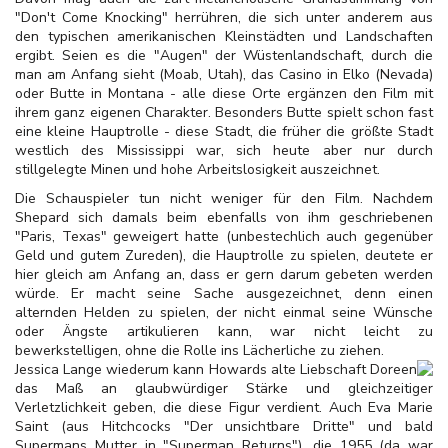
"Don't Come Knocking" herrühren, die sich unter anderem aus
den typischen amerikanischen Kleinstädten und Landschaften
ergibt. Seien es die "Augen" der Wüstenlandschaft, durch die
man am Anfang sieht (Moab, Utah), das Casino in Elko (Nevada)
oder Butte in Montana - alle diese Orte ergänzen den Film mit
ihrem ganz eigenen Charakter. Besonders Butte spielt schon fast
eine kleine Hauptrolle - diese Stadt, die früher die größte Stadt
westlich des Mississippi war, sich heute aber nur durch
stillgelegte Minen und hohe Arbeitslosigkeit auszeichnet.
Die Schauspieler tun nicht weniger für den Film. Nachdem
Shepard sich damals beim ebenfalls von ihm geschriebenen
"Paris, Texas" geweigert hatte (unbestechlich auch gegenüber
Geld und gutem Zureden), die Hauptrolle zu spielen, deutete er
hier gleich am Anfang an, dass er gern darum gebeten werden
würde. Er macht seine Sache ausgezeichnet, denn einen
alternden Helden zu spielen, der nicht einmal seine Wünsche
oder Ängste artikulieren kann, war nicht leicht zu
bewerkstelligen, ohne die Rolle ins Lächerliche zu ziehen.
Jessica Lange wiederum kann Howards alte Liebschaft Doreen
das Maß an glaubwürdiger Stärke und gleichzeitiger
Verletzlichkeit geben, die diese Figur verdient. Auch Eva Marie
Saint (aus Hitchcocks "Der unsichtbare Dritte" und bald
Supermans Mutter in "Superman Returns"), die 1955 (da war