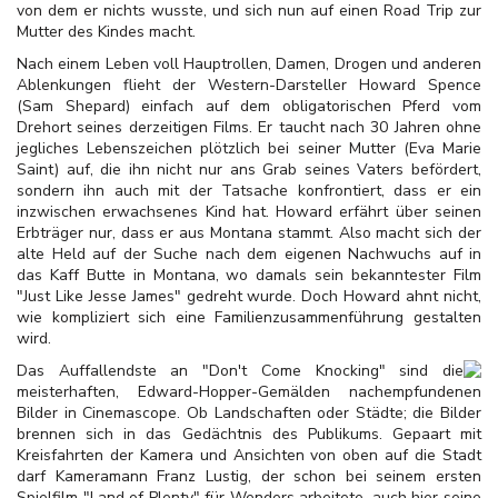
von dem er nichts wusste, und sich nun auf einen Road Trip zur
Mutter des Kindes macht.
Nach einem Leben voll Hauptrollen, Damen, Drogen und anderen
Ablenkungen flieht der Western-Darsteller Howard Spence
(Sam Shepard) einfach auf dem obligatorischen Pferd vom
Drehort seines derzeitigen Films. Er taucht nach 30 Jahren ohne
jegliches Lebenszeichen plötzlich bei seiner Mutter (Eva Marie
Saint) auf, die ihn nicht nur ans Grab seines Vaters befördert,
sondern ihn auch mit der Tatsache konfrontiert, dass er ein
inzwischen erwachsenes Kind hat. Howard erfährt über seinen
Erbträger nur, dass er aus Montana stammt. Also macht sich der
alte Held auf der Suche nach dem eigenen Nachwuchs auf in
das Kaff Butte in Montana, wo damals sein bekanntester Film
"Just Like Jesse James" gedreht wurde. Doch Howard ahnt nicht,
wie kompliziert sich eine Familienzusammenführung gestalten
wird.
Das Auffallendste an "Don't Come Knocking" sind die
meisterhaften, Edward-Hopper-Gemälden nachempfundenen
Bilder in Cinemascope. Ob Landschaften oder Städte; die Bilder
brennen sich in das Gedächtnis des Publikums. Gepaart mit
Kreisfahrten der Kamera und Ansichten von oben auf die Stadt
darf Kameramann Franz Lustig, der schon bei seinem ersten
Spielfilm "Land of Plenty" für Wenders arbeitete, auch hier seine