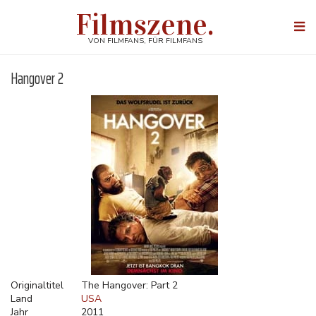
Direkt
Filmszene.
zum
Togg
Inhalt
navi
VON FILMFANS, FÜR FILMFANS
Hangover 2
Originaltitel
The Hangover: Part 2
Land
USA
Jahr
2011