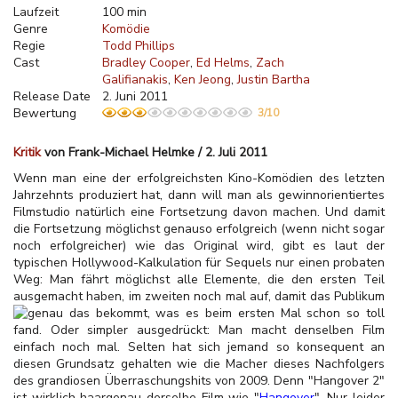
Laufzeit
100 min
Genre
Komödie
Regie
Todd Phillips
Cast
Bradley Cooper
Ed Helms
Zach
Galifianakis
Ken Jeong
Justin Bartha
Release Date
2. Juni 2011
Bewertung
3/10
Kritik
von Frank-Michael Helmke / 2. Juli 2011
Wenn man eine der erfolgreichsten Kino-Komödien des letzten
Jahrzehnts produziert hat, dann will man als gewinnorientiertes
Filmstudio natürlich eine Fortsetzung davon machen. Und damit
die Fortsetzung möglichst genauso erfolgreich (wenn nicht sogar
noch erfolgreicher) wie das Original wird, gibt es laut der
typischen Hollywood-Kalkulation für Sequels nur einen probaten
Weg: Man fährt möglichst alle Elemente, die den ersten Teil
ausgemacht haben, im zweiten noch mal auf, damit das Publikum
genau das bekommt, was es beim ersten Mal
schon so toll
fand. Oder simpler ausgedrückt: Man macht denselben Film
einfach noch mal. Selten hat sich jemand so konsequent an
diesen Grundsatz gehalten wie die Macher dieses Nachfolgers
des grandiosen Überraschungshits von 2009. Denn "Hangover 2"
ist wirklich haargenau derselbe Film wie "
Hangover
". Nur leider