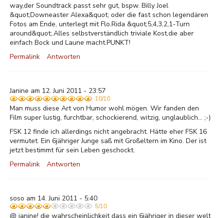
way,der Soundtrack passt sehr gut, bspw. Billy Joel
&quot;Downeaster Alexa&quot; oder die fast schon legendären
Fotos am Ende, unterlegt mit Flo.Rida &quot;5,4,3,2,1-Turn
around&quot;.Alles selbstverständlich triviale Kost,die aber
einfach Bock und Laune macht.PUNKT!
Permalink
Antworten
Janine am 12. Juni 2011 - 23:57
10/10
Man muss diese Art von Humor wohl mögen. Wir fanden den
Film super lustig, furchtbar, schockierend, witzig, unglaublich... ;-)
FSK 12 finde ich allerdings nicht angebracht. Hätte eher FSK 16
vermutet. Ein 6jähriger Junge saß mit Großeltern im Kino. Der ist
jetzt bestimmt für sein Leben geschockt.
Permalink
Antworten
soso am 14. Juni 2011 - 5:40
5/10
@ janine! die wahrscheinlichkeit dass ein 6jähriger in dieser welt