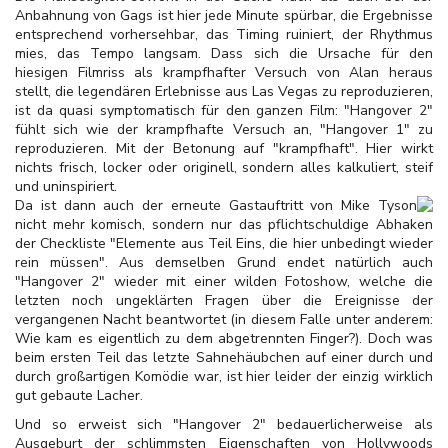
Anbahnung von Gags ist hier jede Minute spürbar, die Ergebnisse
entsprechend vorhersehbar, das Timing ruiniert, der Rhythmus
mies, das Tempo langsam. Dass sich die Ursache für den
hiesigen Filmriss als krampfhafter Versuch von Alan heraus
stellt, die legendären Erlebnisse aus Las Vegas zu reproduzieren,
ist da quasi symptomatisch für den ganzen Film: "Hangover 2"
fühlt sich wie der krampfhafte Versuch an, "Hangover 1" zu
reproduzieren. Mit der Betonung auf "krampfhaft". Hier wirkt
nichts frisch, locker oder originell, sondern alles kalkuliert, steif
und uninspiriert.
Da ist dann auch der erneute Gastauftritt von Mike Tyson
nicht mehr komisch, sondern nur das pflichtschuldige Abhaken
der Checkliste "Elemente aus Teil Eins, die hier unbedingt wieder
rein müssen". Aus demselben Grund endet natürlich auch
"Hangover 2" wieder mit einer wilden Fotoshow, welche die
letzten noch ungeklärten Fragen über die Ereignisse der
vergangenen Nacht beantwortet (in diesem Falle unter anderem:
Wie kam es eigentlich zu dem abgetrennten Finger?). Doch was
beim ersten Teil das letzte Sahnehäubchen auf einer durch und
durch großartigen Komödie war, ist hier leider der einzig wirklich
gut gebaute Lacher.
Und so erweist sich "Hangover 2" bedauerlicherweise als
Ausgeburt der schlimmsten Eigenschaften von Hollywoods