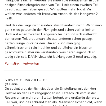
Hangover 2 lachen werden. SIe haben die Produzenten mit den
riesigen Einspielergebnissen von Teil 1 mit einem zweiten Teil
beauftragt, sie haben gesagt: Wir wollen mehr. Nicht: Wir
wollen was anderes mit kreativem Anspruch, das Hangover 2
heißt.
Und das die Gags nicht zünden, stimmt einfach nicht. Wenn man
ganz mies gelaunt in den Film geht und schon vorher keinen
Bock auf einen zweiten Hangover-Teil hat und sich vielleicht
den ersten Teil erst ansah, als alle anderen schon gesagt
hatten: Junge, guck dir den Film an - und man ging
zähneknirschend rein, hat hier und da alleine ein bisschen
geschmunzelt, aber nie verstanden, was daran eigentlich so
lustig sein soll: DANN vielleicht ist Hangover 2 total unlustig.
Permalink
Antworten
Sisko am 31. Mai 2011 - 0:51
@ Daniel:
Du spekulierst ziemlich viel über die Einstellung, mit der Herr
Helmke an den Film rangegangen ist. Tatsächlich wird in der
Rezension an mehreren Stellen betont, wie großartig der erste
Teil war, und das schreibt man als Rezensent sicher nicht, wenn