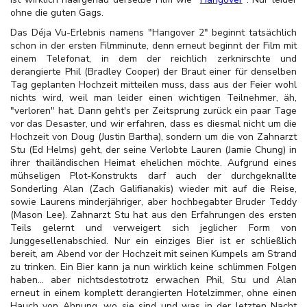
ohne die guten Gags.
Das Déja Vu-Erlebnis namens "Hangover 2" beginnt tatsächlich
schon in der ersten Filmminute, denn erneut beginnt der Film mit
einem Telefonat, in dem der reichlich zerknirschte und
derangierte Phil (Bradley Cooper) der Braut einer für denselben
Tag geplanten Hochzeit mitteilen muss, dass aus der Feier wohl
nichts wird, weil man leider einen wichtigen Teilnehmer, äh,
"verloren" hat. Dann geht's per Zeitsprung zurück ein paar Tage
vor das Desaster, und wir erfahren, dass es diesmal nicht um die
Hochzeit von Doug (Justin Bartha), sondern um die von Zahnarzt
Stu (Ed Helms) geht, der seine Verlobte Lauren (Jamie Chung) in
ihrer thailändischen Heimat ehelichen möchte. Aufgrund eines
mühseligen Plot-Konstrukts darf auch der durchgeknallte
Sonderling Alan (Zach Galifianakis) wieder mit auf die Reise,
sowie Laurens minderjähriger, aber hochbegabter Bruder Teddy
(Mason Lee). Zahnarzt Stu hat aus den Erfahrungen des ersten
Teils gelernt und verweigert sich jeglicher Form von
Junggesellenabschied. Nur ein einziges Bier ist er schließlich
bereit, am Abend vor der Hochzeit mit seinen Kumpels am Strand
zu trinken. Ein Bier kann ja nun wirklich keine schlimmen Folgen
haben… aber nichtsdestotrotz erwachen Phil, Stu und Alan
erneut in einem komplett derangierten Hotelzimmer, ohne einen
Hauch von Ahnung, wo sie sind und was in der letzten Nacht