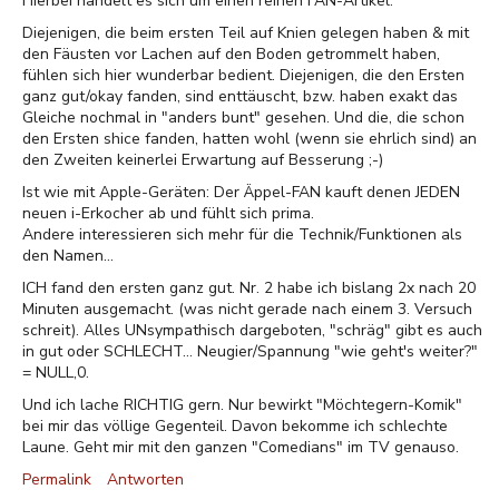
Hierbei handelt es sich um einen reinen FAN-Artikel.
Diejenigen, die beim ersten Teil auf Knien gelegen haben & mit
den Fäusten vor Lachen auf den Boden getrommelt haben,
fühlen sich hier wunderbar bedient. Diejenigen, die den Ersten
ganz gut/okay fanden, sind enttäuscht, bzw. haben exakt das
Gleiche nochmal in "anders bunt" gesehen. Und die, die schon
den Ersten shice fanden, hatten wohl (wenn sie ehrlich sind) an
den Zweiten keinerlei Erwartung auf Besserung ;-)
Ist wie mit Apple-Geräten: Der Äppel-FAN kauft denen JEDEN
neuen i-Erkocher ab und fühlt sich prima.
Andere interessieren sich mehr für die Technik/Funktionen als
den Namen...
ICH fand den ersten ganz gut. Nr. 2 habe ich bislang 2x nach 20
Minuten ausgemacht. (was nicht gerade nach einem 3. Versuch
schreit). Alles UNsympathisch dargeboten, "schräg" gibt es auch
in gut oder SCHLECHT... Neugier/Spannung "wie geht's weiter?"
= NULL,0.
Und ich lache RICHTIG gern. Nur bewirkt "Möchtegern-Komik"
bei mir das völlige Gegenteil. Davon bekomme ich schlechte
Laune. Geht mir mit den ganzen "Comedians" im TV genauso.
Permalink
Antworten