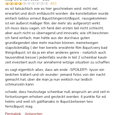
4/10
es ist tatsächlich wie es hier geschrieben wird: nicht viel
erwartet und doch enttäuscht worden. die konstellation wurde
einfach lieblos erneut &quot;hingerotzt&quot;. rausgekommen
ist ein äußerst mäßiger film, der mehr als aufgesetzt wirkt.
ich muss dazu sagen, ich fand den ersten teil nicht schlecht,
aber auch nicht so überragend und innovativ, wie oft beschrien.
ich fand einfach, man hätte aus der durchaus guten
grundlegenden idee mehr machen können, meinetwegen
slapstickmäßig ( der hier bereits erwähnte film &quot;very bad
things&quot; ist da ja ein eher anderes genre - natürlich auch
tausendmal besser.) jedenfalls wurde in teil 2 scheinbar kaum
zeit investiert auch nur annähernd witzige situation zu schaffen.
es sagt eigentlich alles, dass am ende -SPOILER?!- tyson ein
liedchen trällert und-oh wunder- jemand fotos von der nacht
gemacht hat, über die man ja nun wirklich nur leidlich
schmunzeln kann.
schade, dass heutzutage scheinbar null anspruch an und zeit in
fortsetzungen erhoben und gesteckt werden. 4 punkte für ed
helms und weil ich galifianakis in &quot;between two
ferns&quot; mag.
Permalink
Antworten