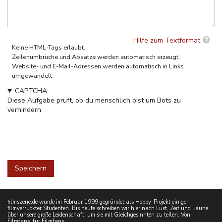
Hilfe zum Textformat
Keine HTML-Tags erlaubt.
Zeilenumbrüche und Absätze werden automatisch erzeugt.
Website- und E-Mail-Adressen werden automatisch in Links
umgewandelt.
CAPTCHA
Diese Aufgabe prüft, ob du menschlich bist um Bots zu
verhindern.
filmszene.de wurde im Februar 1999 gegründet als Hobby-Projekt einiger
filmverrückter Studenten. Bis heute schreiben wir hier nach Lust, Zeit und Laune
über unsere große Leidenschaft, um sie mit Gleichgesinnten zu teilen. Von
Filmfans, für Filmfans.