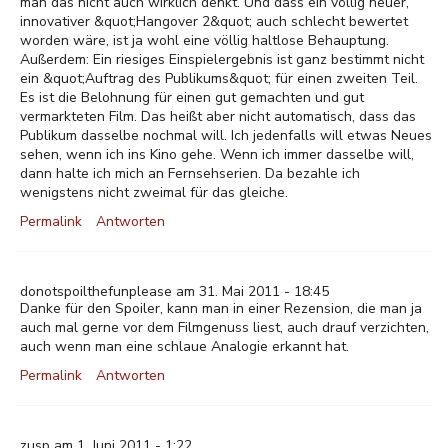
man das nicht auch wirklich denkt. Und dass ein völlig neuer,
innovativer &quot;Hangover 2&quot; auch schlecht bewertet
worden wäre, ist ja wohl eine völlig haltlose Behauptung.
Außerdem: Ein riesiges Einspielergebnis ist ganz bestimmt nicht
ein &quot;Auftrag des Publikums&quot; für einen zweiten Teil.
Es ist die Belohnung für einen gut gemachten und gut
vermarkteten Film. Das heißt aber nicht automatisch, dass das
Publikum dasselbe nochmal will. Ich jedenfalls will etwas Neues
sehen, wenn ich ins Kino gehe. Wenn ich immer dasselbe will,
dann halte ich mich an Fernsehserien. Da bezahle ich
wenigstens nicht zweimal für das gleiche.
Permalink
Antworten
donotspoilthefunplease am 31. Mai 2011 - 18:45
Danke für den Spoiler, kann man in einer Rezension, die man ja
auch mal gerne vor dem Filmgenuss liest, auch drauf verzichten,
auch wenn man eine schlaue Analogie erkannt hat.
Permalink
Antworten
zusp am 1. Juni 2011 - 1:22