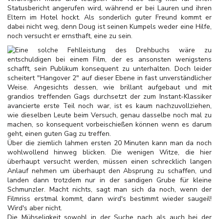
Statusbericht angerufen wird, während er bei Lauren und ihren
Eltern im Hotel hockt. Als sonderlich guter Freund kommt er
dabei nicht weg, denn Doug ist seinen Kumpels weder eine Hilfe,
noch versucht er ernsthaft, eine zu sein.
Eine solche Fehlleistung des Drehbuchs wäre zu
entschuldigen bei einem Film, der es ansonsten wenigstens
schafft, sein Publikum konsequent zu unterhalten. Doch leider
scheitert "Hangover 2" auf dieser Ebene in fast unverständlicher
Weise. Angesichts dessen, wie brillant aufgebaut und mit
grandios treffenden Gags durchsetzt der zum Instant-Klassiker
avancierte erste Teil noch war, ist es kaum nachzuvollziehen,
wie dieselben Leute beim Versuch, genau dasselbe noch mal zu
machen, so konsequent vorbeischießen können wenn es darum
geht, einen guten Gag zu treffen.
Über die ziemlich lahmen ersten 20 Minuten kann man da noch
wohlwollend hinweg blicken. Die wenigen Witze, die hier
überhaupt versucht werden, müssen einen schrecklich langen
Anlauf nehmen um überhaupt den Absprung zu schaffen, und
landen dann trotzdem nur in der sandigen Grube für kleine
Schmunzler. Macht nichts, sagt man sich da noch, wenn der
Filmriss erstmal kommt, dann wird's bestimmt wieder saugeil!
Wird's aber nicht.
Die Mühseligkeit sowohl in der Suche nach als auch bei der