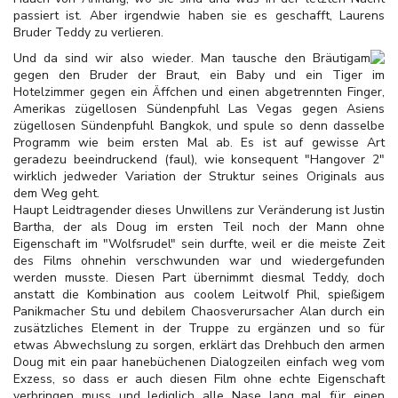
passiert ist. Aber irgendwie haben sie es geschafft, Laurens
Bruder Teddy zu verlieren.
Und da sind wir also wieder. Man tausche den Bräutigam
gegen den Bruder der Braut, ein Baby und ein Tiger im
Hotelzimmer gegen ein Äffchen und einen abgetrennten Finger,
Amerikas zügellosen Sündenpfuhl Las Vegas gegen Asiens
zügellosen Sündenpfuhl Bangkok, und spule so denn dasselbe
Programm wie beim ersten Mal ab. Es ist auf gewisse Art
geradezu beeindruckend (faul), wie konsequent "Hangover 2"
wirklich jedweder Variation der Struktur seines Originals aus
dem Weg geht.
Haupt Leidtragender dieses Unwillens zur Veränderung ist Justin
Bartha, der als Doug im ersten Teil noch der Mann ohne
Eigenschaft im "Wolfsrudel" sein durfte, weil er die meiste Zeit
des Films ohnehin verschwunden war und wiedergefunden
werden musste. Diesen Part übernimmt diesmal Teddy, doch
anstatt die Kombination aus coolem Leitwolf Phil, spießigem
Panikmacher Stu und debilem Chaosverursacher Alan durch ein
zusätzliches Element in der Truppe zu ergänzen und so für
etwas Abwechslung zu sorgen, erklärt das Drehbuch den armen
Doug mit ein paar hanebüchenen Dialogzeilen einfach weg vom
Exzess, so dass er auch diesen Film ohne echte Eigenschaft
verbringen muss und lediglich alle Nase lang mal für einen