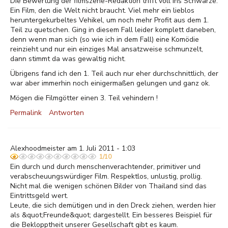
Die Bewertung der filmszene-Redaktion trifft voll ins Schwarze.
Ein Film, den die Welt nicht braucht. Viel mehr ein lieblos
heruntergekurbeltes Vehikel, um noch mehr Profit aus dem 1.
Teil zu quetschen. Ging in diesem Fall leider komplett daneben,
denn wenn man sich (so wie ich in dem Fall) eine Komödie
reinzieht und nur ein einziges Mal ansatzweise schmunzelt,
dann stimmt da was gewaltig nicht.
Übrigens fand ich den 1. Teil auch nur eher durchschnittlich, der
war aber immerhin noch einigermaßen gelungen und ganz ok.
Mögen die Filmgötter einen 3. Teil vehindern !
Permalink
Antworten
Alexhoodmeister am 1. Juli 2011 - 1:03
1/10
Ein durch und durch menschenverachtender, primitiver und
verabscheuungswürdiger Film. Respektlos, unlustig, prollig.
Nicht mal die wenigen schönen Bilder von Thailand sind das
Eintrittsgeld wert.
Leute, die sich demütigen und in den Dreck ziehen, werden hier
als &quot;Freunde&quot; dargestellt. Ein besseres Beispiel für
die Beklopptheit unserer Gesellschaft gibt es kaum.