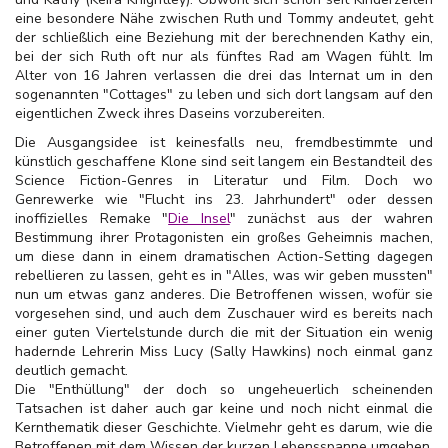
eine besondere Nähe zwischen Ruth und Tommy andeutet, geht
der schließlich eine Beziehung mit der berechnenden Kathy ein,
bei der sich Ruth oft nur als fünftes Rad am Wagen fühlt. Im
Alter von 16 Jahren verlassen die drei das Internat um in den
sogenannten "Cottages" zu leben und sich dort langsam auf den
eigentlichen Zweck ihres Daseins vorzubereiten.
Die Ausgangsidee ist keinesfalls neu, fremdbestimmte und
künstlich geschaffene Klone sind seit langem ein Bestandteil des
Science Fiction-Genres in Literatur und Film. Doch wo
Genrewerke wie "Flucht ins 23. Jahrhundert" oder dessen
inoffizielles Remake "
Die Insel
" zunächst aus der wahren
Bestimmung ihrer Protagonisten ein großes Geheimnis machen,
um diese dann in einem dramatischen Action-Setting dagegen
rebellieren zu lassen, geht es in "Alles, was wir geben mussten"
nun um etwas ganz anderes. Die Betroffenen wissen, wofür sie
vorgesehen sind, und auch dem Zuschauer wird es bereits nach
einer guten Viertelstunde durch die mit der Situation ein wenig
hadernde Lehrerin Miss Lucy (Sally Hawkins) noch einmal ganz
deutlich gemacht.
Die "Enthüllung" der doch so ungeheuerlich scheinenden
Tatsachen ist daher auch gar keine und noch nicht einmal die
Kernthematik dieser Geschichte. Vielmehr geht es darum, wie die
Betroffenen mit dem Wissen der kurzen Lebensspanne umgehen,