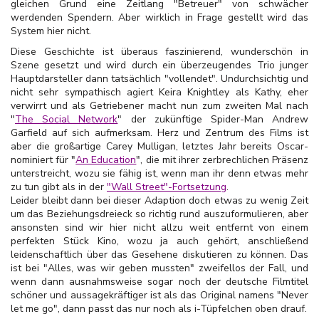
gleichen Grund eine Zeitlang "Betreuer" von schwächer
werdenden Spendern. Aber wirklich in Frage gestellt wird das
System hier nicht.
Diese Geschichte ist überaus faszinierend, wunderschön in
Szene gesetzt und wird durch ein überzeugendes Trio junger
Hauptdarsteller dann tatsächlich "vollendet". Undurchsichtig und
nicht sehr sympathisch agiert Keira Knightley als Kathy, eher
verwirrt und als Getriebener macht nun zum zweiten Mal nach
"
The Social Network
" der zukünftige Spider-Man Andrew
Garfield auf sich aufmerksam. Herz und Zentrum des Films ist
aber die großartige Carey Mulligan, letztes Jahr bereits Oscar-
nominiert für "
An Education
", die mit ihrer zerbrechlichen Präsenz
unterstreicht, wozu sie fähig ist, wenn man ihr denn etwas mehr
zu tun gibt als in der
"Wall Street"-Fortsetzung
.
Leider bleibt dann bei dieser Adaption doch etwas zu wenig Zeit
um das Beziehungsdreieck so richtig rund auszuformulieren, aber
ansonsten sind wir hier nicht allzu weit entfernt von einem
perfekten Stück Kino, wozu ja auch gehört, anschließend
leidenschaftlich über das Gesehene diskutieren zu können. Das
ist bei "Alles, was wir geben mussten" zweifellos der Fall, und
wenn dann ausnahmsweise sogar noch der deutsche Filmtitel
schöner und aussagekräftiger ist als das Original namens "Never
let me go", dann passt das nur noch als i-Tüpfelchen oben drauf.