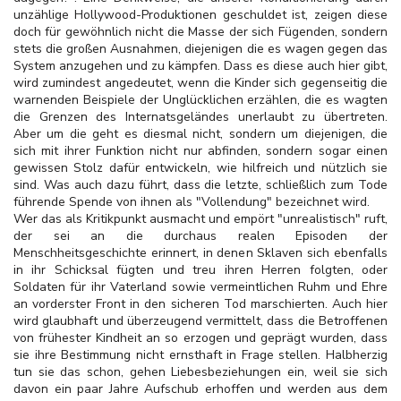
unzählige Hollywood-Produktionen geschuldet ist, zeigen diese
doch für gewöhnlich nicht die Masse der sich Fügenden, sondern
stets die großen Ausnahmen, diejenigen die es wagen gegen das
System anzugehen und zu kämpfen. Dass es diese auch hier gibt,
wird zumindest angedeutet, wenn die Kinder sich gegenseitig die
warnenden Beispiele der Unglücklichen erzählen, die es wagten
die Grenzen des Internatsgeländes unerlaubt zu übertreten.
Aber um die geht es diesmal nicht, sondern um diejenigen, die
sich mit ihrer Funktion nicht nur abfinden, sondern sogar einen
gewissen Stolz dafür entwickeln, wie hilfreich und nützlich sie
sind. Was auch dazu führt, dass die letzte, schließlich zum Tode
führende Spende von ihnen als "Vollendung" bezeichnet wird.
Wer das als Kritikpunkt ausmacht und empört "unrealistisch" ruft,
der sei an die durchaus realen Episoden der
Menschheitsgeschichte erinnert, in denen Sklaven sich ebenfalls
in ihr Schicksal fügten und treu ihren Herren folgten, oder
Soldaten für ihr Vaterland sowie vermeintlichen Ruhm und Ehre
an vorderster Front in den sicheren Tod marschierten. Auch hier
wird glaubhaft und überzeugend vermittelt, dass die Betroffenen
von frühester Kindheit an so erzogen und geprägt wurden, dass
sie ihre Bestimmung nicht ernsthaft in Frage stellen. Halbherzig
tun sie das schon, gehen Liebesbeziehungen ein, weil sie sich
davon ein paar Jahre Aufschub erhoffen und werden aus dem