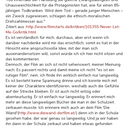
Unausweichlichkeit für die Protagonisten hat, wie für einen 85-
jährigen Todkranken. Wird dem Tod – gerade junger Menschen –
ein Zweck zugewiesen, schlagen die ethisch-moralischen
Drehzahlmesser aus."
Zitiert aus :
http://www.filmstarts.de/kritiken/101355-Never-Let-
Me-Go/kritik.html
Es ist verständlich für mich, durchaus, aber erst wenn ich
darüber nachdenke wird mir das ersichtlich, somit es hat in der
Hinsicht eine anspruchsvolle Idee, mit der man sich
auseinandersetzen will, sonst würde ich ich hier nicht sitzen und
das kommentieren.
Dennoch, der Film an sich ist nicht sehenswert, meiner Meinung
nach. Es passiert nichts und damit meine ich nicht "es ist ein
ruhiger Film", nein, ich finde ihn wirklich einfach nur langweilig.
Es ist besteht keine Spannung drinne und ich konnte mich mit
keiner der Charaktere identifizieren, weshalb auch die Gefühle
auf der Strecke blieben. Er ist auch nicht witzig oder
abenteurlustig. Er ist einfach nur langweilig. Er erinnert mich
mehr an diese langweiligen Bücher die man in der Schulzeit
zerkauen musste. Ich erinnere mich auch an dem Film 'Die
Wand'(
http://www.diewand-derfilm.at/
) denn ich in der Schule
gesehen habe, der war genau so langweilig. Und ja wir haben
ihn dann in der Schule zerkaut und haben etwas gefunden