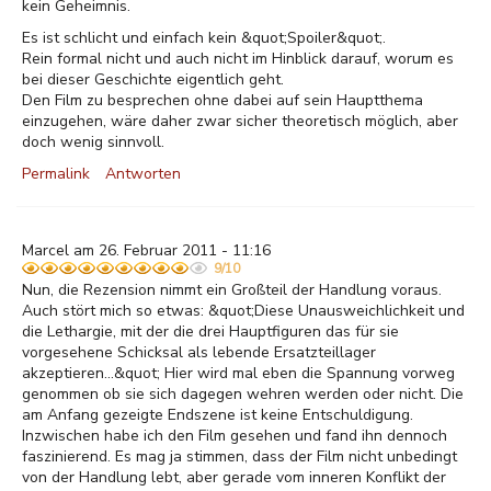
kein Geheimnis.
Es ist schlicht und einfach kein &quot;Spoiler&quot;.
Rein formal nicht und auch nicht im Hinblick darauf, worum es
bei dieser Geschichte eigentlich geht.
Den Film zu besprechen ohne dabei auf sein Hauptthema
einzugehen, wäre daher zwar sicher theoretisch möglich, aber
doch wenig sinnvoll.
Permalink
Antworten
Marcel am 26. Februar 2011 - 11:16
9/10
Nun, die Rezension nimmt ein Großteil der Handlung voraus.
Auch stört mich so etwas: &quot;Diese Unausweichlichkeit und
die Lethargie, mit der die drei Hauptfiguren das für sie
vorgesehene Schicksal als lebende Ersatzteillager
akzeptieren...&quot; Hier wird mal eben die Spannung vorweg
genommen ob sie sich dagegen wehren werden oder nicht. Die
am Anfang gezeigte Endszene ist keine Entschuldigung.
Inzwischen habe ich den Film gesehen und fand ihn dennoch
faszinierend. Es mag ja stimmen, dass der Film nicht unbedingt
von der Handlung lebt, aber gerade vom inneren Konflikt der