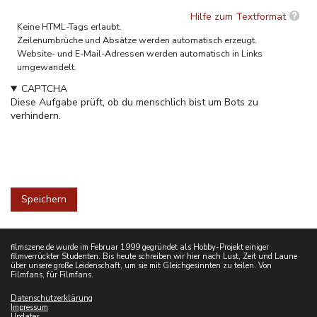
Hilfe zum Textformat
Keine HTML-Tags erlaubt.
Zeilenumbrüche und Absätze werden automatisch erzeugt.
Website- und E-Mail-Adressen werden automatisch in Links
umgewandelt.
CAPTCHA
Diese Aufgabe prüft, ob du menschlich bist um Bots zu
verhindern.
filmszene.de wurde im Februar 1999 gegründet als Hobby-Projekt einiger
filmverrückter Studenten. Bis heute schreiben wir hier nach Lust, Zeit und Laune
über unsere große Leidenschaft, um sie mit Gleichgesinnten zu teilen. Von
Filmfans, für Filmfans.
Datenschutzerklärung
Impressum
Updates