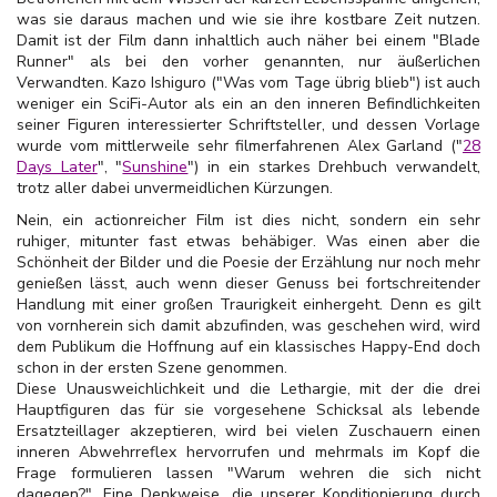
was sie daraus machen und wie sie ihre kostbare Zeit nutzen.
Damit ist der Film dann inhaltlich auch näher bei einem "Blade
Runner" als bei den vorher genannten, nur äußerlichen
Verwandten. Kazo Ishiguro ("Was vom Tage übrig blieb") ist auch
weniger ein SciFi-Autor als ein an den inneren Befindlichkeiten
seiner Figuren interessierter Schriftsteller, und dessen Vorlage
wurde vom mittlerweile sehr filmerfahrenen Alex Garland ("
28
Days Later
", "
Sunshine
") in ein starkes Drehbuch verwandelt,
trotz aller dabei unvermeidlichen Kürzungen.
Nein, ein actionreicher Film ist dies nicht, sondern ein sehr
ruhiger, mitunter fast etwas behäbiger. Was einen aber die
Schönheit der Bilder und die Poesie der Erzählung nur noch mehr
genießen lässt, auch wenn dieser Genuss bei fortschreitender
Handlung mit einer großen Traurigkeit einhergeht. Denn es gilt
von vornherein sich damit abzufinden, was geschehen wird, wird
dem Publikum die Hoffnung auf ein klassisches Happy-End doch
schon in der ersten Szene genommen.
Diese Unausweichlichkeit und die Lethargie, mit der die drei
Hauptfiguren das für sie vorgesehene Schicksal als lebende
Ersatzteillager akzeptieren, wird bei vielen Zuschauern einen
inneren Abwehrreflex hervorrufen und mehrmals im Kopf die
Frage formulieren lassen "Warum wehren die sich nicht
dagegen?". Eine Denkweise, die unserer Konditionierung durch