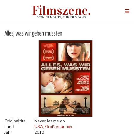
Direkt
Filmszene.
zum
Togg
Inhalt
navi
VON FILMFANS, FÜR FILMFANS
Alles, was wir geben mussten
Originaltitel
Never let me go
Land
USA
Großbritannien
Jahr
2010