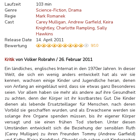
Laufzeit
103 min
Genre
Science-Fiction
Drama
Regie
Mark Romanek
Cast
Carey Mulligan
Andrew Garfield
Keira
Knightley
Charlotte Rampling
Sally
Hawkins
Release Date
14. April 2011
Bewertung
9/10
Kritik
von Volker Robrahn / 26. Februar 2011
Ein ländliches, englisches Internat in den 1970er Jahren. In dieser
Welt, die sich ein wenig anders entwickelt hat als wir sie
kennen, wachsen einige Kinder und Jugendliche heran, denen
von Anfang an eingebläut wird, dass sie etwas ganz Besonderes
seien. Vor allem haben sie mehr als andere auf ihre Gesundheit
zu achten, denn der Körper ist ihr kostbarstes Gut. Die Kinder
dienen als lebende Ersatzteillager für Menschen, nach deren
Vorbild sie geschaffen wurden, und als
Erwachsene werden sie
solange ihre Organe spenden müssen, bis ihr eigener Körper
versagt und sie einen frühen Tod sterben. Unter diesen
Umständen entwickelt sich die Beziehung der sensiblen Ruth
(Carey Mulligan) zu ihren Freunden Tommy (Andrew Garfield)
und Kathy (Keira Knightley). Obwohl sich schon seit Kinderzeiten