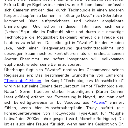
Exfrau Kathryn Bigelow inszeniert wurde. Schon damals befasste
sich Cameron mit der Idee, durch Technologie in einen anderen
Körper schlüpfen zu können - in "Strange Days" noch 90er Jahre-
kompatibel über aufgezeichnete und wieder abspielbare
Erinnerungen. Und schon in diesem Film fand sich eine
(Neben-)Figur, die im Rollstuhl sitzt und durch die neuartige
Technologie die Möglichkeit bekommt, erneut die Freude des
Laufens zu erfahren. Dasselbe gilt in "Avatar" für den Helden
Jake, nach einer Kriegsverletzung querschnittsgelähmt und
deswegen kaum noch zu kontrollieren, als er erstmals seinen
Avatar übernimmt und sofort lossprinten will, vollkommen
euphorisch, wieder seine Beine zu spüren.
Überhaupt fügt sich "Avatar" nahtlos ins Gesamtwerk seines
Regisseurs ein: Das bestimmende Grundthema von Camerons
"Terminator"-Filmen
, der Kampf "Technologie vs. Menschlichkeit"
wird hier auf seine Essenz destilliert zum Kampf "Technologie vs.
Natur". Seine Tradition starker Frauenfiguren (Sarah Conner
lässt grüßen) erfährt ihre Fortsetzung in Neytiri, und man darf
sich berechtigterweise an Lt. Vasquez aus "
Aliens
" erinnert
fühlen, wenn hier Hubschrauberpilotin Trudy auftritt (die
konsequenterweise von Hollywoods Type-Cast für "toughe
Latina" der 2000er Jahre gespielt wird, Michelle Rodriguez). Da
ist es auch eine Freude für sich, wenn man ins Gesicht von Dr.