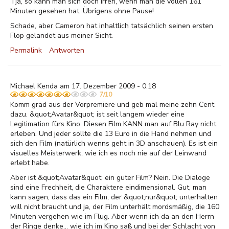
Tja, so kann man sich doch irren, wenn man die vollen 161
Minuten gesehen hat. Übrigens ohne Pause!
Schade, aber Cameron hat inhaltlich tatsächlich seinen ersten
Flop gelandet aus meiner Sicht.
Permalink
Antworten
Michael Kenda am 17. Dezember 2009 - 0:18
7/10
Komm grad aus der Vorpremiere und geb mal meine zehn Cent
dazu. &quot;Avatar&quot; ist seit langem wieder eine
Legitimation fürs Kino. Diesen Film KANN man auf Blu Ray nicht
erleben. Und jeder sollte die 13 Euro in die Hand nehmen und
sich den Film (natürlich wenns geht in 3D anschauen). Es ist ein
visuelles Meisterwerk, wie ich es noch nie auf der Leinwand
erlebt habe.
Aber ist &quot;Avatar&quot; ein guter Film? Nein. Die Dialoge
sind eine Frechheit, die Charaktere eindimensional. Gut, man
kann sagen, dass das ein Film, der &quot;nur&quot; unterhalten
will nicht braucht und ja, der Film unterhält mordsmäßig, die 160
Minuten vergehen wie im Flug. Aber wenn ich da an den Herrn
der Ringe denke... wie ich im Kino saß und bei der Schlacht von