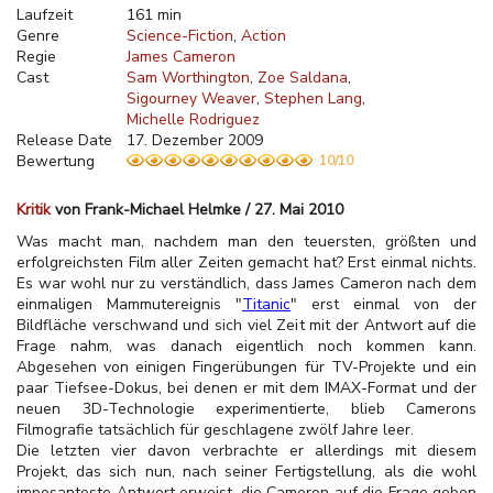
Laufzeit
161 min
Genre
Science-Fiction
Action
Regie
James Cameron
Cast
Sam Worthington
Zoe Saldana
Sigourney Weaver
Stephen Lang
Michelle Rodriguez
Release Date
17. Dezember 2009
Bewertung
10/10
Kritik
von Frank-Michael Helmke / 27. Mai 2010
Was macht man, nachdem man den teuersten, größten und
erfolgreichsten Film aller Zeiten gemacht hat? Erst einmal nichts.
Es war wohl nur zu verständlich, dass James Cameron nach dem
einmaligen Mammutereignis "
Titanic
" erst einmal von der
Bildfläche verschwand und sich viel Zeit mit der Antwort auf die
Frage nahm, was danach eigentlich noch kommen kann.
Abgesehen von einigen Fingerübungen für TV-Projekte und ein
paar Tiefsee-Dokus, bei denen er mit dem IMAX-Format und der
neuen 3D-Technologie experimentierte, blieb Camerons
Filmografie tatsächlich für geschlagene zwölf Jahre leer.
Die letzten vier davon verbrachte er allerdings mit diesem
Projekt, das sich nun, nach seiner Fertigstellung, als die wohl
imposanteste Antwort erweist, die Cameron auf die Frage geben