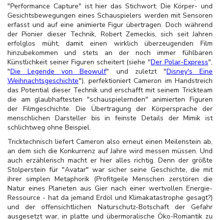
"Performance Capture" ist hier das Stichwort: Die Körper- und
Gesichtsbewegungen eines Schauspielers werden mit Sensoren
erfasst und auf eine animierte Figur übertragen. Doch während
der Pionier dieser Technik, Robert Zemeckis, sich seit Jahren
erfolglos müht, damit einen wirklich überzeugenden Film
hinzubekommen und stets an der noch immer fühlbaren
Künstlichkeit seiner Figuren scheitert (siehe "
Der Polar-Express
",
"
Die Legende von Beowulf
" und zuletzt "
Disney's Eine
Weihnachtsgeschichte
"), perfektioniert Cameron im Handstreich
das Potential dieser Technik und erschafft mit seinem Trickteam
die am glaubhaftesten "schauspielernden" animierten Figuren
der Filmgeschichte. Die Übertragung der Körpersprache der
menschlichen Darsteller bis in feinste Details der Mimik ist
schlichtweg ohne Beispiel.
Tricktechnisch liefert Cameron also erneut einen Meilenstein ab,
an dem sich die Konkurrenz auf Jahre wird messen müssen. Und
auch erzählerisch macht er hier alles richtig. Denn der größte
Stolperstein für "Avatar" war sicher seine Geschichte, die mit
ihrer simplen Metaphorik (Profitgeile Menschen zerstören die
Natur eines Planeten aus Gier nach einer wertvollen Energie-
Ressource - hat da jemand Erdöl und Klimakatastrophe gesagt?)
und der offensichtlichen Naturschutz-Botschaft der Gefahr
ausgesetzt war, in platte und übermoralische Öko-Romantik zu