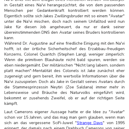
in Gestalt eines Na'vi herangezüchtet, die von dem passenden
Menschen per Gedankenkraft kontrolliert werden können.
Eigentlich sollte sich Jakes Zwillingsbruder mit so einem "Avatar"
unter die Na'vi mischen, doch nach seinem Unfalltod wird nun
Jake für diesen Job angeheuert, da nur er dank seiner
übereinstimmenden DNS den Avatar seines Bruders kontrollieren
kann.
Während Dr. Augustine auf eine friedliche Einigung mit den Na'vi
hofft, ist der örtliche Sicherheitschef des Erzabbau-freudigen
Konzerns, Colonel Quaritch (Stephen Lang), weniger
zimperlich:
Wenn die primitiven Blauhäute nicht bald spuren, werden sie
eben niedergemäht. Der militärischen "Nicht lang labern, sondern
platt machen"-Mentalität des Colonels ist Jake zunächst eher
zugeneigt und gern bereit, ihm wertvolle Informationen über die
Na'vi zuzuspielen. Doch als Jake in Gestalt seines Avatars durch
die Stammesprinzessin Neytiri (Zoe Saldana) immer mehr in
Lebensweise und Bräuche des Naturvolks eingeführt wird,
bekommt er zusehends Zweifel, ob er auf der richtigen Seite
kämpft.
Laut Camerons eigener Aussage hatte er die Idee zu "Avatar"
schon vor 15 Jahren, und das mag man gern glauben, wenn man
sich an das vergessene SciFi-Juwel "
Strange Days
" von 1995
erinnert, der damals nach einem Drehbuch Camerons von seiner