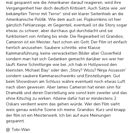
mal gespannt wie die Amerikaner darauf reagieren, wird ihre
Vergangenheit hier doch deutlich Kritisiert. Auch Sätze wie „wir
bekämpfen Terror mit Terror“ sind ein klarer Seitenhieb an die
Amerikanische Politik. Wie dem auch sei. Popkornkino ist hier
gänzlich Fehlanzeige, im Gegenteil, eventuell ist die Story sogar
etwas zu schwer, aber durchaus gut durchdacht und sie
funktioniert von Anfang bis ende. Die Regiearbeit ist Grandios,
Cameron ist ein Meister, fast schon ein Gott. Der Film ist einfach
herrlich anzusehen. Saubere schnitte, eine Klasse
Kammaraführung, keine verwackelten Bilder aller Cloverfield
sondern man hat sich Gedanken gemacht darüber wo wer her
läuft. Keine Schnittorgie wie bei „ich hab in Hollywood den
kleinsten, Michael Bay“ oder den „Story? Wozu? Ninja Assassin“
sondern saubere Kammaraschwenks und Einstellungen. Gut
beim Showdown am Schluss währe eventuell noch etwas Luft
nach oben gewesen. Aber James Cameron hat einen sinn für
Dramatik und deren Darstellung wie sonst kein zweiter und das
ohne Kitschig zu wirken. Alleine dafür hat er mindestens 2
Oskars verdient wenn das gehen würde. Wer den Film sieht
weis genau welche Szene ich meine. Grandios. Kurz und knapp
der film ist ein Meisterwerk. Ich bin auf eure Meinungen
gespannt.
@ Tobi-Wan