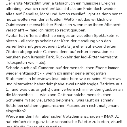
Der erste Matrixfilm war ja tatsächlich ein filmisches Ereignis,
allerdings war ich recht enttäuscht als am Ende doch wieder
alles auf Geballer, Mord und Action rauslief... gibt es denn sonst
nix zu wollen von der virtuellen Welt? - ist das wirklich die
Quintessenz menschlicher Fantasien wenn man ihnen Allmacht
verschafft -- mag ich nicht so recht glauben.
Avatar hat offensichtlich so einiges an visuellen Spektakeln zu
bieten - allerdings scheint der Kern der Handlung von den
bisher bekannt gewordenen Details ja eher auf expandierten
Zitaten abgegraster Clichees denn auf echter Innovation zu
beruhen (von Jurassic Park, Rückkehr der Jedi-Ritter vermischt
Telespielen wie Halo).
Schade auch daß Cameron auf der menschlichen Ebene immer
wieder enttäuscht - - wenn ich immer seine arroganten
Statements in Interviews lese oder höre wie er seine Filmcrews
und Mitarbeiter behandelt (habe zwei unabhängige Berichte aus
1.Hand was das angeht) dann verliere ich immer den glauben an
die Menschheit . . . wie kann Gott nur solche menschlichen
Schweine mit so viel Erfolg belohnen... was läuft da schief?
Sollte bei solchen egomanischen Ausbeutern nicht mal jemand
eingreifen?
Werde mir den Film aber sicher trotzdem anschauen - IMAX 3D
hat einfach eine ganz tolle sensorische Palette zu bieten, visuell