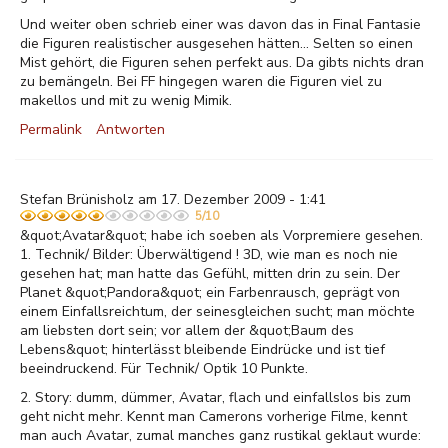
Und weiter oben schrieb einer was davon das in Final Fantasie
die Figuren realistischer ausgesehen hätten... Selten so einen
Mist gehört, die Figuren sehen perfekt aus. Da gibts nichts dran
zu bemängeln. Bei FF hingegen waren die Figuren viel zu
makellos und mit zu wenig Mimik.
Permalink
Antworten
Stefan Brünisholz am 17. Dezember 2009 - 1:41
5/10
&quot;Avatar&quot; habe ich soeben als Vorpremiere gesehen.
1. Technik/ Bilder: Überwältigend ! 3D, wie man es noch nie
gesehen hat; man hatte das Gefühl, mitten drin zu sein. Der
Planet &quot;Pandora&quot; ein Farbenrausch, geprägt von
einem Einfallsreichtum, der seinesgleichen sucht; man möchte
am liebsten dort sein; vor allem der &quot;Baum des
Lebens&quot; hinterlässt bleibende Eindrücke und ist tief
beeindruckend. Für Technik/ Optik 10 Punkte.
2. Story: dumm, dümmer, Avatar, flach und einfallslos bis zum
geht nicht mehr. Kennt man Camerons vorherige Filme, kennt
man auch Avatar, zumal manches ganz rustikal geklaut wurde: