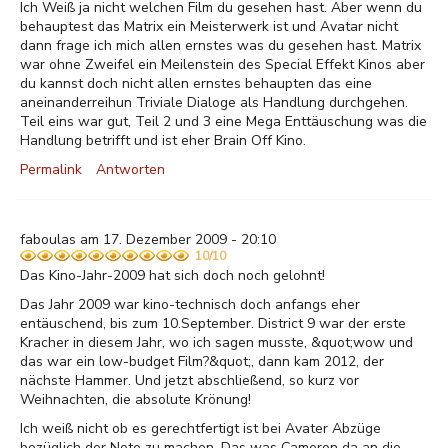
Ich Weiß ja nicht welchen Film du gesehen hast. Aber wenn du
behauptest das Matrix ein Meisterwerk ist und Avatar nicht
dann frage ich mich allen ernstes was du gesehen hast. Matrix
war ohne Zweifel ein Meilenstein des Special Effekt Kinos aber
du kannst doch nicht allen ernstes behaupten das eine
aneinanderreihun Triviale Dialoge als Handlung durchgehen.
Teil eins war gut, Teil 2 und 3 eine Mega Enttäuschung was die
Handlung betrifft und ist eher Brain Off Kino.
Permalink
Antworten
faboulas am 17. Dezember 2009 - 20:10
10/10
Das Kino-Jahr-2009 hat sich doch noch gelohnt!
Das Jahr 2009 war kino-technisch doch anfangs eher
entäuschend, bis zum 10.September. District 9 war der erste
Kracher in diesem Jahr, wo ich sagen musste, &quot;wow und
das war ein low-budget Film?&quot;, dann kam 2012, der
nächste Hammer. Und jetzt abschließend, so kurz vor
Weihnachten, die absolute Krönung!
Ich weiß nicht ob es gerechtfertigt ist bei Avater Abzüge
bezüglich der Note zu machen. Das was Cameron da an die