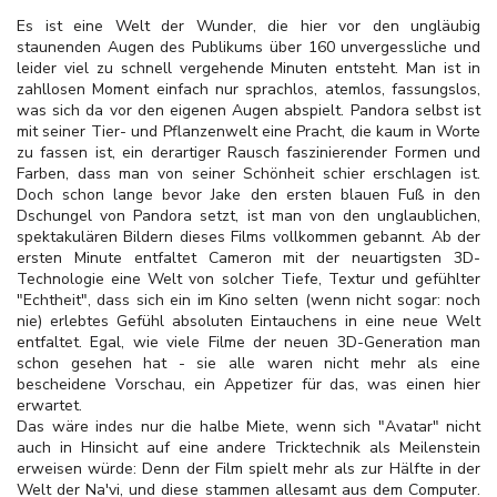
Es ist eine Welt der Wunder, die hier vor den ungläubig
staunenden Augen des Publikums über 160 unvergessliche und
leider viel zu schnell vergehende Minuten entsteht. Man ist in
zahllosen Moment einfach nur sprachlos, atemlos, fassungslos,
was sich da vor den eigenen Augen abspielt. Pandora selbst ist
mit seiner Tier- und Pflanzenwelt eine Pracht, die kaum in Worte
zu fassen ist, ein derartiger Rausch faszinierender Formen und
Farben, dass man von seiner Schönheit schier erschlagen ist.
Doch schon lange bevor Jake den ersten blauen Fuß in den
Dschungel von Pandora setzt, ist man von den unglaublichen,
spektakulären Bildern dieses Films vollkommen gebannt. Ab der
ersten Minute entfaltet Cameron mit der neuartigsten 3D-
Technologie eine Welt von solcher Tiefe, Textur und gefühlter
"Echtheit", dass sich ein im Kino selten (wenn nicht sogar: noch
nie) erlebtes Gefühl absoluten Eintauchens in eine neue
Welt
entfaltet. Egal, wie viele Filme der neuen 3D-Generation man
schon gesehen hat - sie alle waren nicht mehr als eine
bescheidene Vorschau, ein Appetizer für das, was einen hier
erwartet.
Das wäre indes nur die halbe Miete, wenn sich "Avatar" nicht
auch in Hinsicht auf eine andere Tricktechnik als Meilenstein
erweisen würde: Denn der Film spielt mehr als zur Hälfte in der
Welt der Na'vi, und diese stammen allesamt aus dem Computer.