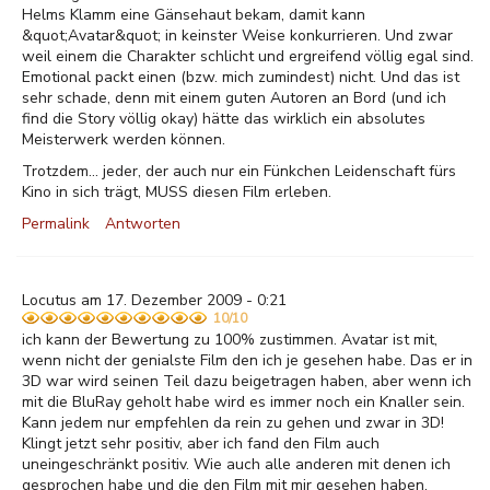
Helms Klamm eine Gänsehaut bekam, damit kann
&quot;Avatar&quot; in keinster Weise konkurrieren. Und zwar
weil einem die Charakter schlicht und ergreifend völlig egal sind.
Emotional packt einen (bzw. mich zumindest) nicht. Und das ist
sehr schade, denn mit einem guten Autoren an Bord (und ich
find die Story völlig okay) hätte das wirklich ein absolutes
Meisterwerk werden können.
Trotzdem... jeder, der auch nur ein Fünkchen Leidenschaft fürs
Kino in sich trägt, MUSS diesen Film erleben.
Permalink
Antworten
Locutus am 17. Dezember 2009 - 0:21
10/10
ich kann der Bewertung zu 100% zustimmen. Avatar ist mit,
wenn nicht der genialste Film den ich je gesehen habe. Das er in
3D war wird seinen Teil dazu beigetragen haben, aber wenn ich
mit die BluRay geholt habe wird es immer noch ein Knaller sein.
Kann jedem nur empfehlen da rein zu gehen und zwar in 3D!
Klingt jetzt sehr positiv, aber ich fand den Film auch
uneingeschränkt positiv. Wie auch alle anderen mit denen ich
gesprochen habe und die den Film mit mir gesehen haben.