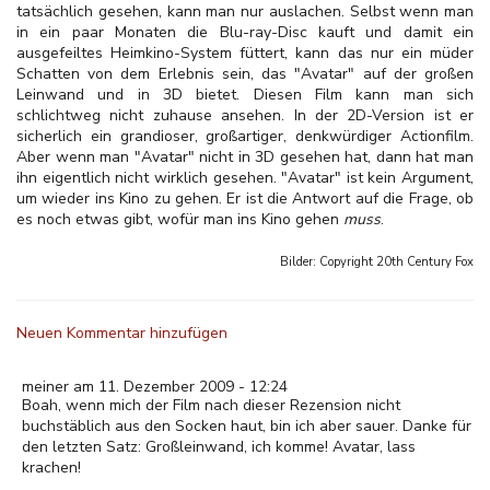
tatsächlich gesehen, kann man nur auslachen. Selbst wenn man
in ein paar Monaten die Blu-ray-Disc kauft und damit ein
ausgefeiltes Heimkino-System füttert, kann das nur ein müder
Schatten von dem Erlebnis sein, das "Avatar" auf der großen
Leinwand und in 3D bietet. Diesen Film kann man sich
schlichtweg nicht zuhause ansehen. In der 2D-Version ist er
sicherlich ein grandioser, großartiger, denkwürdiger Actionfilm.
Aber wenn man "Avatar" nicht in 3D gesehen hat, dann hat man
ihn eigentlich nicht wirklich gesehen. "Avatar" ist kein Argument,
um wieder ins Kino zu gehen. Er ist die Antwort auf die Frage, ob
es noch etwas gibt, wofür man ins Kino gehen
muss
.
Bilder: Copyright
20th Century Fox
Neuen Kommentar hinzufügen
meiner am 11. Dezember 2009 - 12:24
Boah, wenn mich der Film nach dieser Rezension nicht
buchstäblich aus den Socken haut, bin ich aber sauer. Danke für
den letzten Satz: Großleinwand, ich komme! Avatar, lass
krachen!