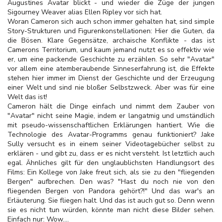
Augustines Avatar blickt - und wieder die Züge der jungen
Sigourney Weaver alias Ellen Ripley vor sich hat.
Woran Cameron sich auch schon immer gehalten hat, sind simple
Story-Strukturen und Figurenkonstellationen: Hier die Guten, da
die Bösen. Klare Gegensätze, archaische Konflikte - das ist
Camerons Territorium, und kaum jemand nutzt es so effektiv wie
er, um eine packende Geschichte zu erzählen. So sehr "Avatar"
vor allem eine atemberaubende Sinneserfahrung ist, die Effekte
stehen hier immer im Dienst der Geschichte und der
Erzeugung
einer Welt und sind nie bloßer Selbstzweck. Aber was für eine
Welt das ist!
Cameron hält die Dinge einfach und nimmt dem Zauber von
"Avatar" nicht seine Magie, indem er langatmig und umständlich
mit pseudo-wissenschaftlichen Erklärungen hantiert. Wie die
Technologie des Avatar-Programms genau funktioniert? Jake
Sully versucht es in einem seiner Videotagebücher selbst zu
erklären - und gibt zu, dass er es nicht versteht. Ist letztlich auch
egal. Ähnliches gilt für den unglaublichsten Handlungsort des
Films: Ein Kollege von Jake freut sich, als sie zu den "fliegenden
Bergen" aufbrechen. Den was? "Hast du noch nie von den
fliegenden Bergen von Pandora gehört?!" Und das war's an
Erläuterung. Sie fliegen halt. Und das ist auch gut so. Denn wenn
sie es nicht tun würden, könnte man nicht diese Bilder sehen.
Einfach nur: Wow….