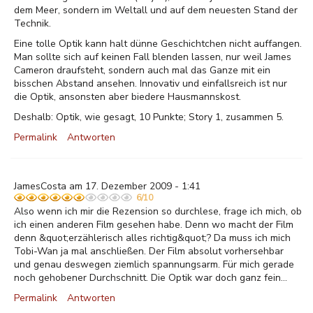
dem Meer, sondern im Weltall und auf dem neuesten Stand der
Technik.
Eine tolle Optik kann halt dünne Geschichtchen nicht auffangen.
Man sollte sich auf keinen Fall blenden lassen, nur weil James
Cameron draufsteht, sondern auch mal das Ganze mit ein
bisschen Abstand ansehen. Innovativ und einfallsreich ist nur
die Optik, ansonsten aber biedere Hausmannskost.
Deshalb: Optik, wie gesagt, 10 Punkte; Story 1, zusammen 5.
Permalink
Antworten
JamesCosta am 17. Dezember 2009 - 1:41
6/10
Also wenn ich mir die Rezension so durchlese, frage ich mich, ob
ich einen anderen Film gesehen habe. Denn wo macht der Film
denn &quot;erzählerisch alles richtig&quot;? Da muss ich mich
Tobi-Wan ja mal anschließen. Der Film absolut vorhersehbar
und genau deswegen ziemlich spannungsarm. Für mich gerade
noch gehobener Durchschnitt. Die Optik war doch ganz fein...
Permalink
Antworten