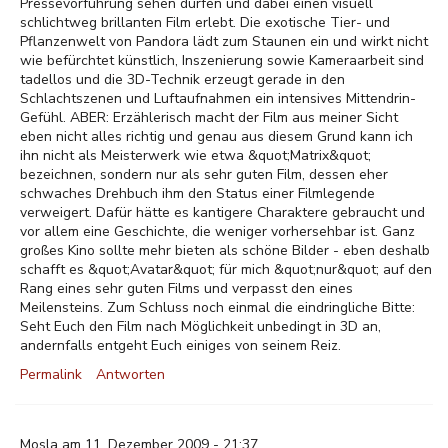
Pressevorführung sehen dürfen und dabei einen visuell
schlichtweg brillanten Film erlebt. Die exotische Tier- und
Pflanzenwelt von Pandora lädt zum Staunen ein und wirkt nicht
wie befürchtet künstlich, Inszenierung sowie Kameraarbeit sind
tadellos und die 3D-Technik erzeugt gerade in den
Schlachtszenen und Luftaufnahmen ein intensives Mittendrin-
Gefühl. ABER: Erzählerisch macht der Film aus meiner Sicht
eben nicht alles richtig und genau aus diesem Grund kann ich
ihn nicht als Meisterwerk wie etwa &quot;Matrix&quot;
bezeichnen, sondern nur als sehr guten Film, dessen eher
schwaches Drehbuch ihm den Status einer Filmlegende
verweigert. Dafür hätte es kantigere Charaktere gebraucht und
vor allem eine Geschichte, die weniger vorhersehbar ist. Ganz
großes Kino sollte mehr bieten als schöne Bilder - eben deshalb
schafft es &quot;Avatar&quot; für mich &quot;nur&quot; auf den
Rang eines sehr guten Films und verpasst den eines
Meilensteins. Zum Schluss noch einmal die eindringliche Bitte:
Seht Euch den Film nach Möglichkeit unbedingt in 3D an,
andernfalls entgeht Euch einiges von seinem Reiz.
Permalink
Antworten
Mosla am 11. Dezember 2009 - 21:37