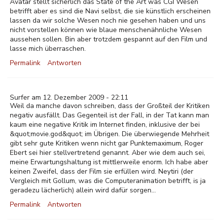
Avatar stellt sicherlich das State of the Art was CGI Wesen
betrifft aber es sind die Navi selbst, die sie künstlich erscheinen
lassen da wir solche Wesen noch nie gesehen haben und uns
nicht vorstellen können wie blaue menschenähnliche Wesen
aussehen sollen. Bin aber trotzdem gespannt auf den Film und
lasse mich überraschen.
Permalink
Antworten
Surfer am 12. Dezember 2009 - 22:11
Weil da manche davon schreiben, dass der Großteil der Kritiken
negativ ausfällt. Das Gegenteil ist der Fall, in der Tat kann man
kaum eine negative Kritik im Internet finden, inklusive der bei
&quot;movie.god&quot; im Übrigen. Die überwiegende Mehrheit
gibt sehr gute Kritiken wenn nicht gar Punktemaximum, Roger
Ebert sei hier stellvertretend genannt. Aber wie dem auch sei,
meine Erwartungshaltung ist mittlerweile enorm. Ich habe aber
keinen Zweifel, dass der Film sie erfüllen wird. Neytiri (der
Vergleich mit Gollum, was die Computeranimation betrifft, is ja
geradezu lächerlich) allein wird dafür sorgen...
Permalink
Antworten