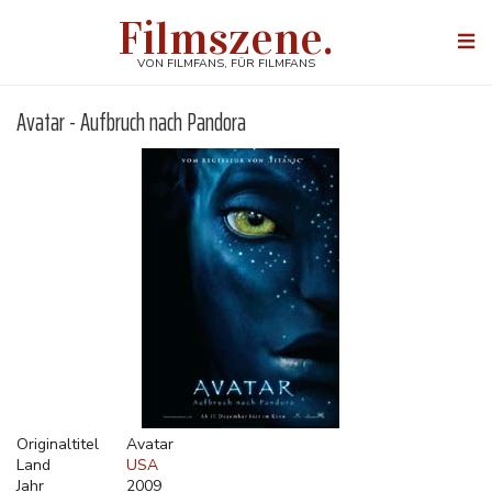
Direkt
Filmszene.
zum
Togg
Inhalt
navi
VON FILMFANS, FÜR FILMFANS
Avatar - Aufbruch nach Pandora
Originaltitel
Avatar
Land
USA
Jahr
2009