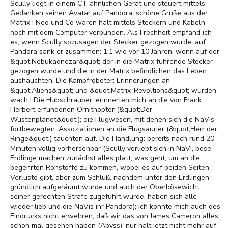
Scully liegt in einem CT-ähnlichen Gerät und steuert mittels
Gedanken seinen Avatar auf Pandora: schöne Grüße aus der
Matrix ! Neo und Co waren halt mittels Steckern und Kabeln
noch mit dem Computer verbunden. Als Frechheit empfand ich
es, wenn Scully sozusagen der Stecker gezogen wurde: auf
Pandora sank er zusammen: 1:1 wie vor 10 Jahren, wenn auf der
&quot;Nebukadnezar&quot; der in die Matrix führende Stecker
gezogen wurde und die in der Matrix befindlichen das Leben
aushauchten. Die Kampfroboter: Erinnerungen an
&quot;Aliens&quot; und &quot;Matrix-Revoltions&quot; wurden
wach ! Die Hubschrauber: erinnerten mich an die von Frank
Herbert erfundenen Ornithopter (&quot;Der
Wüstenplanet&quot;); die Flugwesen, mit denen sich die NaVis
fortbewegten: Assoziationen an die Flugsaurier (&quot;Herr der
Ringe&quot;) tauchten auf. Die Handlung: bereits nach rund 20
Minuten völlig vorhersehbar (Scully verliebt sich in NaVi, böse
Erdlinge machen zunächst alles platt, was geht, um an die
begehrten Rohstoffe zu kommen, wobei es auf beiden Seiten
Verluste gibt, aber zum Schluß, nachdem unter den Erdlingen
gründlich aufgeräumt wurde und auch der Oberbösewicht
seiner gerechten Strafe zugeführt wurde, haben sich alle
wieder lieb und die NaVis ihr Pandora); ich konnte mich auch des
Eindrucks nicht erwehren, daß wir das von James Cameron alles
schon mal gesehen haben (Abyss), nur halt jetzt nicht mehr auf