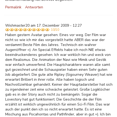
Permalink
Antworten
Wishmaster20 am 17. Dezember 2009 - 12:27
10/10
Haben gestern Avatar gesehen. Eines vor weg. Der Film war
nicht so wie ich mir das vorgestellt hatte ABER das war der
verdammt Beste Film des Jahres. Technisch ein wahrer
Augenöffner =). An Special Effekts habe ich noch NIE etwas
beeindruckenderes gesehen. Ich war wirklich hin und weck von
dem Realismus. Die Animation der Navi wie Mimik und Gestik
war einfach umwerfend. Die Hauptcharaktere waren alle samt
gut gezeichnet und die Schauspieler haben einen Sehr guten
Job abgeliefert. Die gute alte Ripley (Sigourney Weaver) hat wie
erwartet Brilliert in ihrer rolle. Alle haben logisch und
Nachvollziehbar gehandelt. Keiner der Hauptadarsteller hat sich
zu irgendeiner zeit eine schwäche geleistet. Große Logiklöcher
gab es in der Story auch nicht zu bemängeln. Sogar die
Lovestory hat gut funktioniert. Die Geschichte die der Film
erzählt ist wirklich ungewöhnlich für einen Sci-Fi Film. Das war
auch der punkt den ich so nicht erwartet hatte. Es ist eine
Mischung aus Pocahontas und Pathfinder, aber in gut =). Ich bin