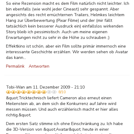
So eine Rezension macht es dem Film natürlich nicht leichter. Ich
bin ebenfalls (wie wohl jeder Cineast) sehr gespannt. Aber
angesichts des recht ernüchternen Trailers, Helmkes leichtem
Hang zur Überbewertung (Pixar Filme) und der (mir fällt
tatsächlich kein besserer Ausdruck ein) einfallslos wirkenden
Story bleib ich pessimistisch. Auch um meine eigenen
Erwartungen nicht zu sehr in die Höhe zu schrauben ;)
Effektkino ist schön, aber ein Film sollte primär immernoch eine
interessante Geschichte erzählen. Wir werden sehen ob Avatar
das kann...
Permalink
Antworten
Tobi-Wan am 11. Dezember 2009 - 21:10
8/10
&quot;Tricktechnisch liefert Cameron also erneut einen
Meilenstein ab, an dem sich die Konkurrenz auf Jahre wird
messen müssen. Und auch erzählerisch macht er hier alles
richtig.&quot;
Dem ersten Satz stimme ich ohne Einschränkung zu. Ich habe
die 3D-Version von &quot;Avatar&quot; heute in einer