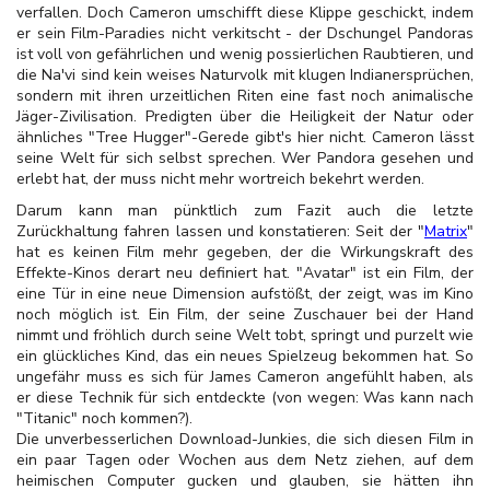
verfallen. Doch Cameron umschifft diese Klippe geschickt, indem
er sein Film-Paradies nicht verkitscht - der Dschungel Pandoras
ist voll von gefährlichen und wenig possierlichen Raubtieren, und
die Na'vi sind kein weises Naturvolk mit klugen Indianersprüchen,
sondern mit ihren urzeitlichen Riten eine fast noch animalische
Jäger-Zivilisation. Predigten über die Heiligkeit der Natur oder
ähnliches "Tree Hugger"-Gerede gibt's hier nicht. Cameron lässt
seine Welt für sich selbst sprechen. Wer Pandora gesehen und
erlebt hat, der muss nicht mehr wortreich bekehrt werden.
Darum kann man pünktlich zum Fazit auch die letzte
Zurückhaltung fahren lassen und konstatieren: Seit der "
Matrix
"
hat es keinen Film mehr gegeben, der die Wirkungskraft des
Effekte-Kinos derart neu definiert hat. "Avatar" ist ein Film, der
eine Tür in eine neue Dimension aufstößt, der zeigt, was im Kino
noch möglich ist. Ein Film, der seine Zuschauer bei der Hand
nimmt und fröhlich durch seine Welt tobt, springt und purzelt wie
ein glückliches Kind, das ein neues Spielzeug bekommen hat. So
ungefähr muss es sich für James Cameron angefühlt haben, als
er diese Technik für sich entdeckte (von wegen: Was kann nach
"Titanic" noch kommen?).
Die unverbesserlichen Download-Junkies, die sich diesen Film in
ein paar Tagen oder Wochen aus dem Netz ziehen, auf dem
heimischen Computer gucken und glauben, sie hätten ihn