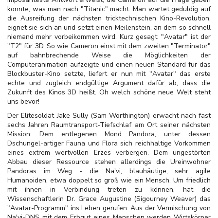
konnte, was man nach "Titanic" macht: Man wartet geduldig auf
die Ausreifung der nächsten tricktechnischen Kino-Revolution,
eignet sie sich an und setzt einen
Meilenstein, an dem so schnell
niemand mehr vorbeikommen wird. Kurz gesagt: "Avatar" ist der
"T2" für 3D. So wie Cameron einst mit dem zweiten "Terminator"
auf bahnbrechende Weise die Möglichkeiten der
Computeranimation aufzeigte und einen neuen Standard für das
Blockbuster-Kino setzte, liefert er nun mit "Avatar" das erste
echte und zugleich endgültige Argument dafür ab, dass die
Zukunft des Kinos 3D heißt. Oh welch schöne neue Welt steht
uns bevor!
Der Elitesoldat Jake Sully (Sam Worthington) erwacht nach fast
sechs Jahren Raumtransport-Tiefschlaf am Ort seiner nächsten
Mission: Dem entlegenen Mond Pandora, unter dessen
Dschungel-artiger Fauna und Flora sich reichhaltige Vorkommen
eines extrem wertvollen Erzes verbergen. Dem ungestörten
Abbau dieser Ressource stehen allerdings die Ureinwohner
Pandoras im Weg - die Na'vi, blauhäutige, sehr agile
Humanoiden, etwa doppelt so groß wie ein Mensch. Um friedlich
mit ihnen in Verbindung treten zu können, hat die
Wissenschaftlerin Dr. Grace Augustine (Sigourney Weaver) das
"Avatar-Programm" ins Leben gerufen: Aus der Vermischung von
Na'vi-DNS mit dem Erbgut eines Menschen werden Wirtskörper