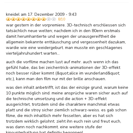
kneidel am 17. Dezember 2009 - 9:43
8/10
war gestern in der vorpremiere. 3D-technisch erschliessen sich
tatsächlich neue welten; nachdem ich in den 80ern erstmals
damit herumhantierte und wegen der unausgereiftheit die
allgemein bekannte enttäuschung und vergessenheit dazukam,
wardie wie eine weidergeburt. man musste ein geschlagenes
vierteljahruhundert warten...
auch die vorfilme machen lust auf mehr. auch wenn ich das
gefühl habe, das bei zeichentrick-animationen der 3D-effekt
noch besser rüber kommt (&quot;alice im wunderland&quot;
etc.), kann man den film nur mit der brille anschauen.
was den inhalt anbetrifft, ist das der einzige grund, warum keine
10 punkte möglich sind. meine ansprüche waren sicher auch auf
die technische umsetzung und die action + 3D-effekt
ausgerichtet, trotzdem sind die charaktere manchmal etwas
platt und die stroy sicher ziemlich schwarz-weiss. es gab schon
filme, die mich inhaltlich mehr fesselten, aber es hat sich
trotzdem wirklich gelohnt. zieht ihn euch rein und freut euch,
was dann noch nachkommt. eine weitere stufe der
kinounterhaltung hat definitiv begonnen!