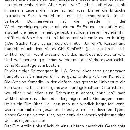
ein netter Zeitvertreib. Aber Harris weiß selbst, daß etwas fehlt
in seinem Leben, die Frage ist nur, was. Bis er die britische
Journalistin Sara kennenlernt, und sich schnurstracks in sie
verliebt. Dummerweise ist die gerade in der
Wiedervereinigungsphase mit einem Ex-Freund, so daß Harris
erstmal die neue Freiheit genießt, nachdem seine Freundin ihm
eröffnet, daß sie ihn seit drei Jahren mit seinem Manager betrügt
(„Die Sache läuft schon seit den 80er Jahren?“). Kurzerhand
bandelt er mit dem Valley-Girl SanDeE* (ja, die schreibt sich
wirklich so) an, wohl wissend, daß das nicht das ist, was er will.
Und zwischendrin gibt immer wieder mal das Verkehrswarnschild
seine Ratschläge zum besten.
Es gibt einige Spitzengags in „L.A. Story“, aber genau genommen
handelt es sich hierbei um eine ganz andere Art von Komödie.
Die Art von Komödie, in der einfach das gesamte Universum ein
komischer Ort ist, mit irgendwie durchgeknallten Charakteren,
wo alles und jeder zum Schmunzeln anregt, ohne daß man
wirklich über das-, die- oder denjenigen lacht. Genaugenommen
ist es ein Film über L.A., den man nur wirklich begreifen kann,
wenn man mit dem gesamten Lifestyle und den diversen Typen
dieser Gegend vertraut ist, aber dank der Amerikanisierung sind
wir das eigentlich alle.
Der Film erzählt oberflächlich eine einfach gestrickte Geschichte