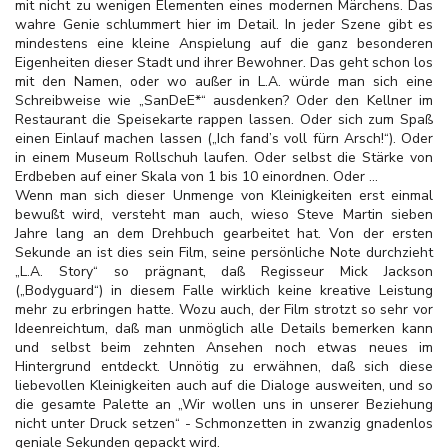
mit nicht zu wenigen Elementen eines modernen Märchens. Das
wahre Genie schlummert hier im Detail. In jeder Szene gibt es
mindestens eine kleine Anspielung auf die ganz besonderen
Eigenheiten dieser Stadt und ihrer Bewohner. Das geht schon los
mit den Namen, oder wo außer in L.A. würde man sich eine
Schreibweise wie „SanDeE*“ ausdenken? Oder den Kellner im
Restaurant die Speisekarte rappen lassen. Oder sich zum Spaß
einen Einlauf machen lassen („Ich fand’s voll fürn Arsch!“). Oder
in einem Museum Rollschuh laufen. Oder selbst die Stärke von
Erdbeben auf einer Skala von 1 bis 10 einordnen. Oder ...
Wenn man sich dieser Unmenge von Kleinigkeiten erst einmal
bewußt wird, versteht man auch, wieso Steve Martin sieben
Jahre lang an dem Drehbuch gearbeitet hat. Von der ersten
Sekunde an ist dies sein Film, seine persönliche Note durchzieht
„L.A. Story“ so prägnant, daß Regisseur Mick Jackson
(„Bodyguard“) in diesem Falle wirklich keine kreative Leistung
mehr zu erbringen hatte. Wozu auch, der Film strotzt so sehr vor
Ideenreichtum, daß man unmöglich alle Details bemerken kann
und selbst beim zehnten Ansehen noch etwas neues im
Hintergrund entdeckt. Unnötig zu erwähnen, daß sich diese
liebevollen Kleinigkeiten auch auf die Dialoge ausweiten, und so
die gesamte Palette an „Wir wollen uns in unserer Beziehung
nicht unter Druck setzen“ - Schmonzetten in zwanzig gnadenlos
geniale Sekunden gepackt wird.