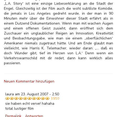
„L.A. Story“ ist eine einzige Liebeserklärung an die Stadt der
Engel. Gleichzeitig ist der Film auch die wohl subtilste Komödie,
die jemals in Los Angeles gedreht wurde, in der man in 90
Minuten mehr über die Einwohner dieser Stadt erfährt als in
einem Dutzend Dokumentationen. Wenn man mit wachen Augen
und einem offenen Geist zusieht, dann eröffnet sich dem
Zuschauer ein unglaublicher Reigen an Innovation, Kreativität
und Beobachtungsgabe, wie man sie einem „oberflächlichen“
Amerikaner niemals zugetraut hätte. Und am Ende glaubt man
vielleicht, wie Harris K. Telemacher, wieder daran: „... daß es
doch Wunder gibt, tief im Herzen von L.A.“ Denn wenn ein
Verkehrswarnschild mit dir redet, dann kann wirklich alles
passieren.
Neuen Kommentar hinzufügen
laura am 23. August 2007 - 2:50
10/10
sie haben echt verve! hahaha
total lustiger film
Permalink
Antworten