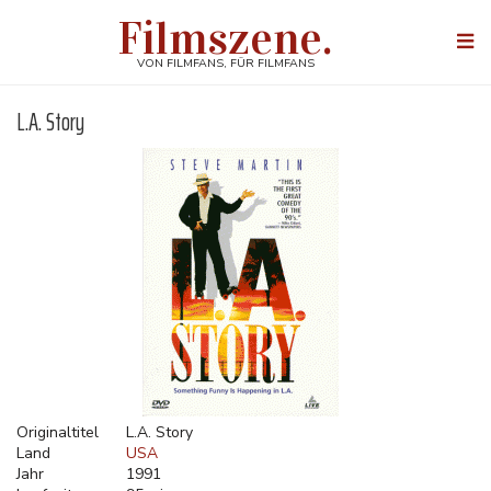
Direkt
Filmszene.
zum
Togg
Inhalt
navi
VON FILMFANS, FÜR FILMFANS
L.A. Story
Originaltitel
L.A. Story
Land
USA
Jahr
1991