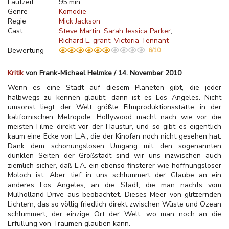
Laufzeit
95 min
Genre
Komödie
Regie
Mick Jackson
Cast
Steve Martin
Sarah Jessica Parker
Richard E. grant
Victoria Tennant
Bewertung
6/10
Kritik
von Frank-Michael Helmke / 14. November 2010
Wenn es eine Stadt auf diesem Planeten gibt, die jeder
halbwegs zu kennen glaubt, dann ist es Los Angeles. Nicht
umsonst liegt der Welt größte Filmproduktionsstätte in der
kalifornischen Metropole. Hollywood macht nach wie vor die
meisten Filme direkt vor der Haustür, und so gibt es eigentlich
kaum eine Ecke von L.A., die der Kinofan noch nicht gesehen hat.
Dank dem schonungslosen Umgang mit den sogenannten
dunklen Seiten der Großstadt sind wir uns inzwischen auch
ziemlich sicher, daß L.A. ein ebenso finsterer wie hoffnungsloser
Moloch ist. Aber tief in uns schlummert der Glaube an ein
anderes Los Angeles, an die Stadt, die man nachts vom
Mulholland Drive aus beobachtet. Dieses Meer von glitzernden
Lichtern, das so völlig friedlich direkt zwischen Wüste und Ozean
schlummert, der einzige Ort der Welt, wo man noch an die
Erfüllung von Träumen glauben kann.