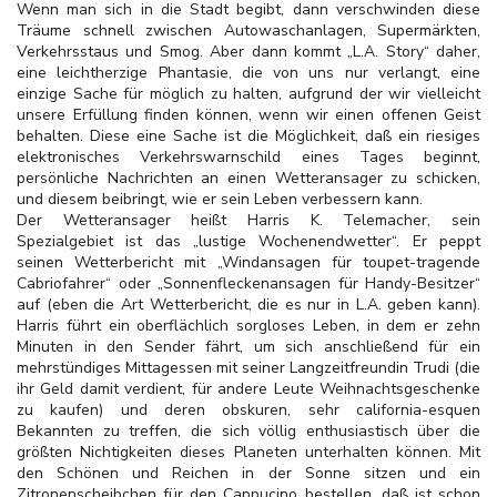
Wenn man sich in die Stadt begibt, dann verschwinden diese
Träume schnell zwischen Autowaschanlagen, Supermärkten,
Verkehrsstaus und Smog. Aber dann kommt „L.A. Story“ daher,
eine leichtherzige Phantasie, die von uns nur verlangt, eine
einzige Sache für möglich zu halten, aufgrund der wir vielleicht
unsere Erfüllung finden können, wenn wir einen offenen Geist
behalten. Diese eine Sache ist die Möglichkeit, daß ein riesiges
elektronisches Verkehrswarnschild eines Tages beginnt,
persönliche Nachrichten an einen Wetteransager zu schicken,
und diesem beibringt, wie er sein Leben verbessern kann.
Der Wetteransager heißt Harris K. Telemacher, sein
Spezialgebiet ist das „lustige Wochenendwetter“. Er peppt
seinen Wetterbericht mit „Windansagen für toupet-tragende
Cabriofahrer“ oder „Sonnenfleckenansagen für Handy-Besitzer“
auf (eben die Art Wetterbericht, die es nur in L.A. geben kann).
Harris führt ein oberflächlich sorgloses Leben, in dem er zehn
Minuten in den Sender fährt, um sich anschließend für ein
mehrstündiges Mittagessen mit seiner Langzeitfreundin Trudi (die
ihr Geld damit verdient, für andere Leute Weihnachtsgeschenke
zu kaufen) und deren obskuren, sehr california-esquen
Bekannten zu treffen, die sich völlig enthusiastisch über die
größten Nichtigkeiten dieses Planeten unterhalten können. Mit
den Schönen und Reichen in der Sonne sitzen und ein
Zitronenscheibchen für den Cappucino bestellen, daß ist schon