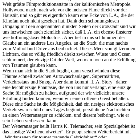
Welt größte Filmproduktionsstätte in der kalifornischen Metropole.
Hollywood macht nach wie vor die meisten Filme direkt vor der
Haustür, und so gibt es eigentlich kaum eine Ecke von L.A., die der
Kinofan noch nicht gesehen hat. Dank dem schonungslosen
Umgang mit den sogenannten dunklen Seiten der Großstadt sind wir
uns inzwischen auch ziemlich sicher, daß L.A. ein ebenso finsterer
wie hoffnungsloser Moloch ist. Aber tief in uns schlummert der
Glaube an ein anderes Los Angeles, an die Stadt, die man nachts
vom Mulholland Drive aus beobachtet. Dieses Meer von glitzernden
Lichtern, das so völlig friedlich direkt zwischen Wüste und Ozean
schlummert, der einzige Ort der Welt, wo man noch an die Erfüllung
von Träumen glauben kann.
Wenn man sich in die Stadt begibt, dann verschwinden diese
Träume schnell zwischen Autowaschanlagen, Supermärkten,
Verkehrsstaus und Smog. Aber dann kommt „L.A. Story“ daher,
eine leichtherzige Phantasie, die von uns nur verlangt, eine einzige
Sache für möglich zu halten, aufgrund der wir vielleicht unsere
Erfüllung finden können, wenn wir einen offenen Geist behalten.
Diese eine Sache ist die Möglichkeit, daß ein riesiges elektronisches
Verkehrswarnschild eines Tages beginnt, persönliche Nachrichten
an einen Wetteransager zu schicken, und diesem beibringt, wie er
sein Leben verbessern kann.
Der Wetteransager heißt Harris K. Telemacher, sein Spezialgebiet ist
das „lustige Wochenendwetter“. Er peppt seinen Wetterbericht mit
„Windansagen für toupet-tragende Cabriofahrer“ oder