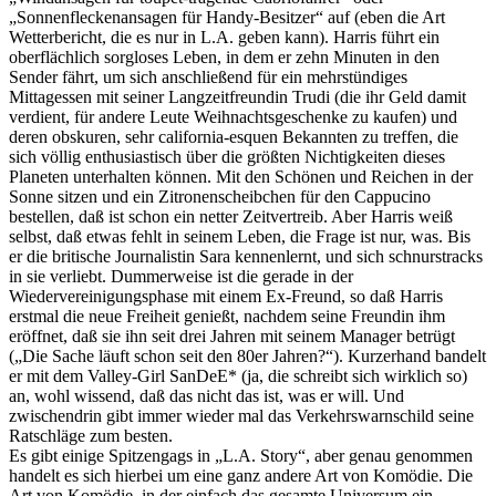
„Sonnenfleckenansagen für Handy-Besitzer“ auf (eben die Art
Wetterbericht, die es nur in L.A. geben kann). Harris führt ein
oberflächlich sorgloses Leben, in dem er zehn Minuten in den
Sender fährt, um sich anschließend für ein mehrstündiges
Mittagessen mit seiner Langzeitfreundin Trudi (die ihr Geld damit
verdient, für andere Leute Weihnachtsgeschenke zu kaufen) und
deren obskuren, sehr california-esquen Bekannten zu treffen, die
sich völlig enthusiastisch über die größten Nichtigkeiten dieses
Planeten unterhalten können. Mit den Schönen und Reichen in der
Sonne sitzen und ein Zitronenscheibchen für den Cappucino
bestellen, daß ist schon ein netter Zeitvertreib. Aber Harris weiß
selbst, daß etwas fehlt in seinem Leben, die Frage ist nur, was. Bis
er die britische Journalistin Sara kennenlernt, und sich schnurstracks
in sie verliebt. Dummerweise ist die gerade in der
Wiedervereinigungsphase mit einem Ex-Freund, so daß Harris
erstmal die neue Freiheit genießt, nachdem seine Freundin ihm
eröffnet, daß sie ihn seit drei Jahren mit seinem Manager betrügt
(„Die Sache läuft schon seit den 80er Jahren?“). Kurzerhand bandelt
er mit dem Valley-Girl SanDeE* (ja, die schreibt sich wirklich so)
an, wohl wissend, daß das nicht das ist, was er will. Und
zwischendrin gibt immer wieder mal das Verkehrswarnschild seine
Ratschläge zum besten.
Es gibt einige Spitzengags in „L.A. Story“, aber genau genommen
handelt es sich hierbei um eine ganz andere Art von Komödie. Die
Art von Komödie, in der einfach das gesamte Universum ein