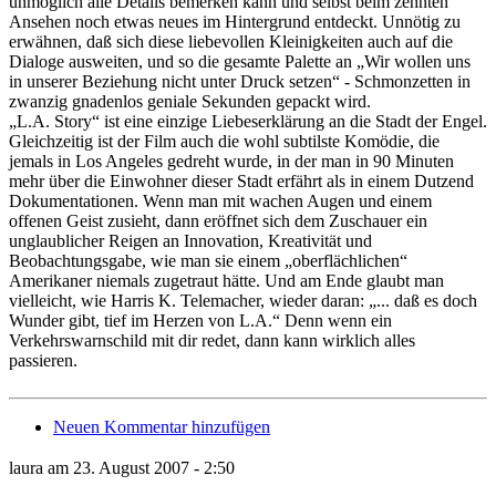
unmöglich alle Details bemerken kann und selbst beim zehnten
Ansehen noch etwas neues im Hintergrund entdeckt. Unnötig zu
erwähnen, daß sich diese liebevollen Kleinigkeiten auch auf die
Dialoge ausweiten, und so die gesamte Palette an „Wir wollen uns
in unserer Beziehung nicht unter Druck setzen“ - Schmonzetten in
zwanzig gnadenlos geniale Sekunden gepackt wird.
„L.A. Story“ ist eine einzige Liebeserklärung an die Stadt der Engel.
Gleichzeitig ist der Film auch die wohl subtilste Komödie, die
jemals in Los Angeles gedreht wurde, in der man in 90 Minuten
mehr über die Einwohner dieser Stadt erfährt als in einem Dutzend
Dokumentationen. Wenn man mit wachen Augen und einem
offenen Geist zusieht, dann eröffnet sich dem Zuschauer ein
unglaublicher Reigen an Innovation, Kreativität und
Beobachtungsgabe, wie man sie einem „oberflächlichen“
Amerikaner niemals zugetraut hätte. Und am Ende glaubt man
vielleicht, wie Harris K. Telemacher, wieder daran: „... daß es doch
Wunder gibt, tief im Herzen von L.A.“ Denn wenn ein
Verkehrswarnschild mit dir redet, dann kann wirklich alles
passieren.
Neuen Kommentar hinzufügen
laura am 23. August 2007 - 2:50