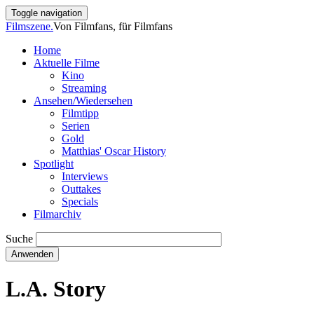
Direkt
Toggle navigation
zum
Filmszene.
Von Filmfans, für Filmfans
Inhalt
Home
Aktuelle Filme
Main
Kino
navigation
Streaming
Ansehen/Wiedersehen
Filmtipp
Serien
Gold
Matthias' Oscar History
Spotlight
Interviews
Outtakes
Specials
Filmarchiv
Suche
L.A. Story