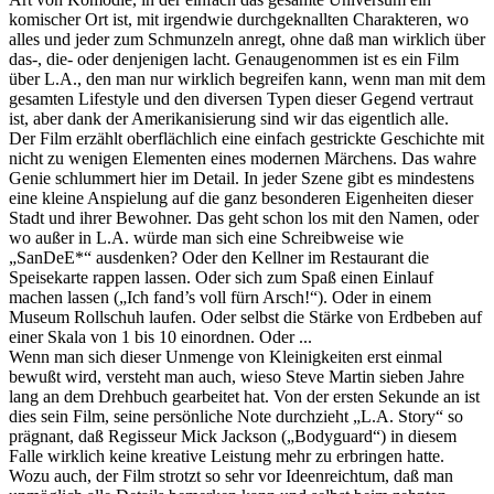
komischer Ort ist, mit irgendwie durchgeknallten Charakteren, wo
alles und jeder zum Schmunzeln anregt, ohne daß man wirklich über
das-, die- oder denjenigen lacht. Genaugenommen ist es ein Film
über L.A., den man nur wirklich begreifen kann, wenn man mit dem
gesamten Lifestyle und den diversen Typen dieser Gegend vertraut
ist, aber dank der Amerikanisierung sind wir das eigentlich alle.
Der Film erzählt oberflächlich eine einfach gestrickte Geschichte mit
nicht zu wenigen Elementen eines modernen Märchens. Das wahre
Genie schlummert hier im Detail. In jeder Szene gibt es mindestens
eine kleine Anspielung auf die ganz besonderen Eigenheiten dieser
Stadt und ihrer Bewohner. Das geht schon los mit den Namen, oder
wo außer in L.A. würde man sich eine Schreibweise wie
„SanDeE*“ ausdenken? Oder den Kellner im Restaurant die
Speisekarte rappen lassen. Oder sich zum Spaß einen Einlauf
machen lassen („Ich fand’s voll fürn Arsch!“). Oder in einem
Museum Rollschuh laufen. Oder selbst die Stärke von Erdbeben auf
einer Skala von 1 bis 10 einordnen. Oder ...
Wenn man sich dieser Unmenge von Kleinigkeiten erst einmal
bewußt wird, versteht man auch, wieso Steve Martin sieben Jahre
lang an dem Drehbuch gearbeitet hat. Von der ersten Sekunde an ist
dies sein Film, seine persönliche Note durchzieht „L.A. Story“ so
prägnant, daß Regisseur Mick Jackson („Bodyguard“) in diesem
Falle wirklich keine kreative Leistung mehr zu erbringen hatte.
Wozu auch, der Film strotzt so sehr vor Ideenreichtum, daß man