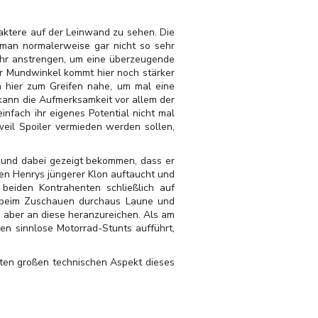
aktere auf der Leinwand zu sehen. Die
 man normalerweise gar nicht so sehr
ehr anstrengen, um eine überzeugende
er Mundwinkel kommt hier noch stärker
n hier zum Greifen nahe, um mal eine
kann die Aufmerksamkeit vor allem der
infach ihr eigenes Potential nicht mal
eil Spoiler vermieden werden sollen,
n und dabei gezeigt bekommen, dass er
eben Henrys jüngerer Klon auftaucht und
beiden Kontrahenten schließlich auf
 beim Zuschauen durchaus Laune und
e aber an diese heranzureichen. Als am
n sinnlose Motorrad-Stunts aufführt,
iten großen technischen Aspekt dieses