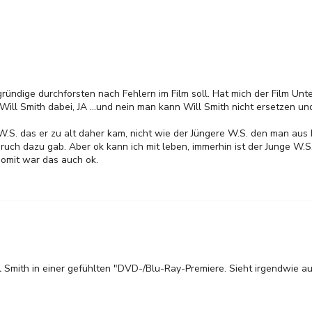
ründige durchforsten nach Fehlern im Film soll. Hat mich der Film Unte
Will Smith dabei, JA ...und nein man kann Will Smith nicht ersetzen u
.S. das er zu alt daher kam, nicht wie der Jüngere W.S. den man aus P
ruch dazu gab. Aber ok kann ich mit leben, immerhin ist der Junge W.S
omit war das auch ok.
l Smith in einer gefühlten "DVD-/Blu-Ray-Premiere. Sieht irgendwie a