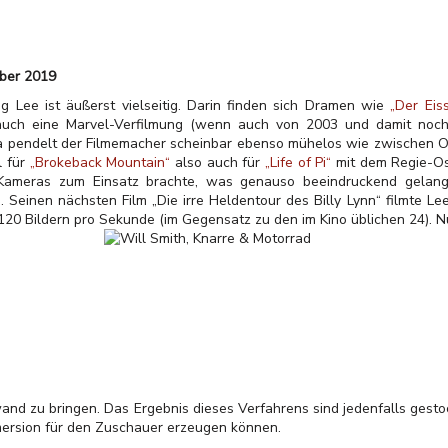
ober 2019
 Lee ist äußerst vielseitig. Darin finden sich Dramen wie
„Der Eis
auch eine Marvel-Verfilmung (wenn auch von 2003 und damit noch 
 pendelt der Filmemacher scheinbar ebenso mühelos wie zwischen Os
l für
„Brokeback Mountain“
also auch für
„Life of Pi“
mit dem Regie-Osc
Kameras zum Einsatz brachte, was genauso beeindruckend gelan
. Seinen nächsten Film „Die irre Heldentour des Billy Lynn“ filmte Le
120 Bildern pro Sekunde (im Gegensatz zu den im Kino üblichen 24). 
wand zu bringen. Das Ergebnis dieses Verfahrens sind jedenfalls gestoc
mersion für den Zuschauer erzeugen können.