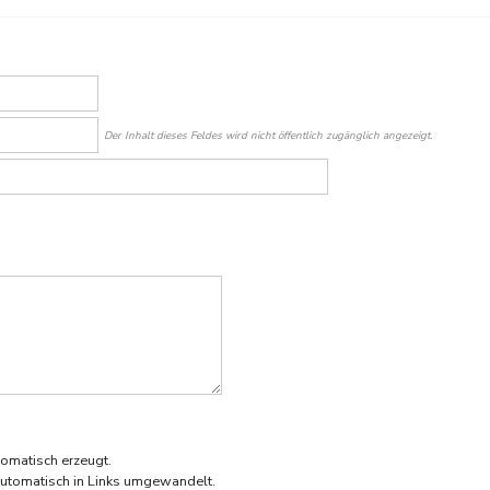
Der Inhalt dieses Feldes wird nicht öffentlich zugänglich angezeigt.
omatisch erzeugt.
utomatisch in Links umgewandelt.