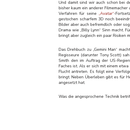
Und damit sind wir auch schon bei d
bisher kaum ein anderer Filmemacher a
Verfahren für seine
„Avatar“
-Fortset
gestochen scharfem 3D noch beeindr
Bilder aber auch befremdlich oder sog
Drama wie „Billy Lynn“ Sinn macht. Fü
bringt aber zugleich ein paar Risiken
Das Drehbuch zu „Gemini Man“ machte
Regisseure (darunter Tony Scott) sah 
Smith den im Auftrag der US-Regier
Faches ist. Als er sich mit einem etwa
Flucht antreten. Es folgt eine Verfol
bringt. Neben Überleben gibt es für H
angesetzt hat.
Was die angesprochene Technik betrifft