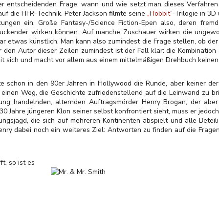
er entscheidenden Frage: wann und wie setzt man dieses Verfahren 
uf die HFR-Technik. Peter Jackson filmte seine
„Hobbit“
-Trilogie in 3
zungen ein. Große Fantasy-/Science Fiction-Epen also, deren fre
uckender wirken können. Auf manche Zuschauer wirken die ungewo
ar etwas künstlich. Man kann also zumindest die Frage stellen, ob der
r den Autor dieser Zeilen zumindest ist der Fall klar: die Kombination
 mit sich und macht vor allem aus einem mittelmäßigen Drehbuch keinen 
 schon in den 90er Jahren in Hollywood die Runde, aber keiner der
einen Weg, die Geschichte zufriedenstellend auf die Leinwand zu bri
ung handelnden, alternden Auftragsmörder Henry Brogan, der aber
 30 Jahre jüngeren Klon seiner selbst konfrontiert sieht, muss er jed
gungsjagd, die sich auf mehreren Kontinenten abspielt und alle Beteil
enry dabei noch ein weiteres Ziel: Antworten zu finden auf die Frage
, so ist es