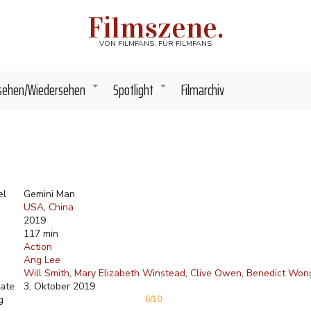
Filmszene.
VON FILMFANS, FÜR FILMFANS
sehen/Wiedersehen
Spotlight
Filmarchiv
+
+
el
Gemini Man
USA
China
2019
117 min
Action
Ang Lee
Will Smith
Mary Elizabeth Winstead
Clive Owen
Benedict Won
ate
3. Oktober 2019
g
6/10