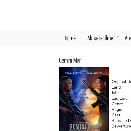
Direkt
zum
Inhalt
Home
Aktuelle Filme
An
+
Gemini Man
Originaltit
Land
Jahr
Laufzeit
Genre
Regie
Cast
Release D
Bewertun