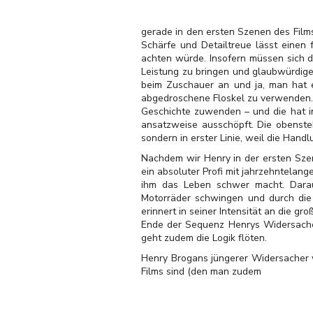
gerade in den ersten Szenen des Film
Schärfe und Detailtreue lässt einen
achten würde. Insofern müssen sich 
Leistung zu bringen und glaubwürdige
beim Zuschauer an und ja, man hat e
abgedroschene Floskel zu verwenden. 
Geschichte zuwenden – und die hat in 
ansatzweise ausschöpft. Die obenste
sondern in erster Linie, weil die Hand
Nachdem wir Henry in der ersten Szen
ein absoluter Profi mit jahrzehntelang
ihm das Leben schwer macht. Daraus
Motorräder schwingen und durch di
erinnert in seiner Intensität an die g
Ende der Sequenz Henrys Widersacher
geht zudem die Logik flöten.
Henry Brogans jüngerer Widersacher w
Films sind (den man zudem