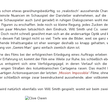
s schon etwas gewöhungsbedürftig, so „realistisch“ aussehende Char
 feinste Nuancen im Schauspiel der Darsteller wahrnehmen, auf die
die Schauspieler auch (und gerade!) in ruhigen Dialogszenen wohl m
 Figuren zu erschaffen. Jede noch so kleine Regung, jedes Zucken d
in paar Minuten tatsächlich den Eindruck, Will Smith und Co. seie
Doch recht schnell gewöhnt man sich an die andersartige Optik und 
diesem Fall längst nicht so viel Tiefe wie die Bilder, weil sie ganz e
hende Inhaltsangabe ist eher weniger deshalb so knapp gehalten, w
lung von „Gemini Man“ ganz einfach ziemlich dünn ist.
e des Films bei der erfolgreichen Erledigung eines Auftrags erlebe
er Erfahrung ist, kommt der Film eine Weile zur Ruhe, bis schließlich 
 entspinnt sich eine Verfolgungsjagd, in deren Verlauf sich die 
e engen Straßen des kolumbianischen Cartagena rasen. Das macht
roßartigen Actionsequenzen der letzten
„Mission: Impossible“
-Filme, ohn
 schließlich einige zwar beeindruckend aussehende, aber vollkomme
ird natürlich ebenfalls von Will Smith gespielt, womit wir beim zwe