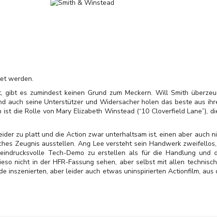
tet werden.
, gibt es zumindest keinen Grund zum Meckern. Will Smith überzeugt
nd auch seine Unterstützer und Widersacher holen das beste aus ih
st die Rolle von Mary Elizabeth Winstead (“10 Cloverfield Lane”), d
eider zu platt und die Action zwar unterhaltsam ist, einen aber auch n
ches Zeugnis ausstellen. Ang Lee versteht sein Handwerk zweifellos, 
e eindrucksvolle Tech-Demo zu erstellen als für die Handlung und 
o nicht in der HFR-Fassung sehen, aber selbst mit allen technische
de inszenierten, aber leider auch etwas uninspirierten Actionfilm, a