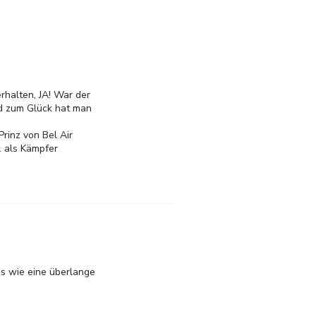
rhalten, JA! War der
nd zum Glück hat man
rinz von Bel Air
. als Kämpfer
us wie eine überlange