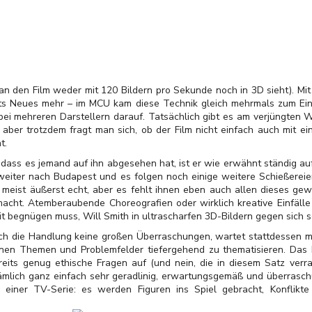
den Film weder mit 120 Bildern pro Sekunde noch in 3D sieht). Mit
chts Neues mehr – im MCU kam diese Technik gleich mehrmals zum Ei
ei mehreren Darstellern darauf. Tatsächlich gibt es am verjüngten W
h, aber trotzdem fragt man sich, ob der Film nicht einfach auch mit e
t.
dass es jemand auf ihn abgesehen hat, ist er wie erwähnt ständig auf
weiter nach Budapest und es folgen noch einige weitere Schießerei
n meist äußerst echt, aber es fehlt ihnen eben auch allen dieses gew
acht. Atemberaubende Choreografien oder wirklich kreative Einfälle 
mit begnügen muss, Will Smith in ultrascharfen 3D-Bildern gegen sich 
h die Handlung keine großen Überraschungen, wartet stattdessen mi
nen Themen und Problemfelder tiefergehend zu thematisieren. Das Kl
ereits genug ethische Fragen auf (und nein, die in diesem Satz verra
nämlich ganz einfach sehr geradlinig, erwartungsgemäß und überrasch
m einer TV-Serie: es werden Figuren ins Spiel gebracht, Konflik