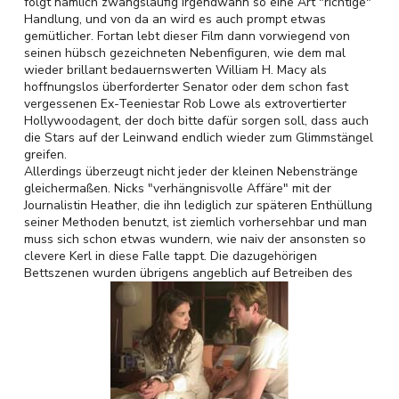
folgt nämlich zwangsläufig irgendwann so eine Art "richtige"
Handlung, und von da an wird es auch prompt etwas
gemütlicher. Fortan lebt dieser Film dann vorwiegend von
seinen hübsch gezeichneten Nebenfiguren, wie dem mal
wieder brillant bedauernswerten William H. Macy als
hoffnungslos überforderter Senator oder dem schon fast
vergessenen Ex-Teeniestar Rob Lowe als extrovertierter
Hollywoodagent, der doch bitte dafür sorgen soll, dass auch
die Stars auf der Leinwand endlich wieder zum Glimmstängel
greifen.
Allerdings überzeugt nicht jeder der kleinen Nebenstränge
gleichermaßen. Nicks "verhängnisvolle Affäre" mit der
Journalistin Heather, die ihn lediglich zur späteren Enthüllung
seiner Methoden benutzt, ist ziemlich vorhersehbar und man
muss sich schon etwas wundern, wie naiv der ansonsten so
clevere Kerl in diese Falle tappt. Die dazugehörigen
Bettszenen wurden übrigens angeblich auf Betreiben des