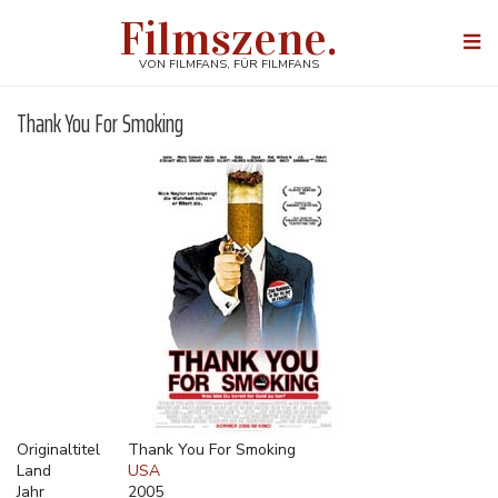
Direkt
Filmszene.
zum
Togg
Inhalt
navi
VON FILMFANS, FÜR FILMFANS
Thank You For Smoking
Originaltitel
Thank You For Smoking
Land
USA
Jahr
2005