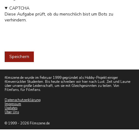
CAPTCHA
Diese Aufgabe prüft, ob du menschlich bist um Bots zu
verhindern.
filmszene.de wurde im Februar 1999 gegründet als Hobby-Projekt einiger
filmverrückter Studenten. Bis heute schreiben wir hier nach Lust, Zeit und Laune
über unsere große Leidenschaft, um sie mit Gleichgesinnten zu teilen. Von
Filmfans, für Filmfans.
Datenschutzerklärung
Impressum
Updates
Über Uns
© 1999 - 2026 Filmszene.de