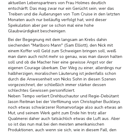
aktuellen Lebenspartners von Frau Holmes deutlich
entschärft. Das mag zwar nur ein Gerücht sein, wer das
Treiben und die Äußerungen von Tom Cruise in den letzten
Monaten auch nur beiläufig verfolgt hat, wird dieser
Spekulation aber per se schon mal eine hohe
Glaubwürdigkeit bescheinigen.
Bei der Begegnung mit dem langsam an Krebs dahin
siechenden "Marlboro Mann" (Sam Elliott), den Nick mit
einem Koffer voll Geld zum Schweigen bringen soll, weiß
man dann auch nicht mehr so genau, was man davon halten
soll und ob die Macher hier eine gewisse Angst vor der
eigenen Courage überkam. Der Weg zu einer, allerdings nur
halbherzigen, moralischen Läuterung ist jedenfalls schon
durch die Anwesenheit von Nicks Sohn in diesen Szenen
vorgezeichnet, der schließlich immer stärker dessen
schlechtes Gewissen personifiziert.
Neben Tempo verliert Drehbuchautor und Regie-Debütant
Jason Reitman bei der Verfilmung von Christopher Buckleys
noch etwas schwärzerer Romanvorlage also auch etwas an
Mut, und seinem Werk geht zum Ende hin trotz aller
Qualmerei daher auch tatsächlich etwas die Luft aus. Aber
so ist das nun mal bei den meisten amerikanischen
Produktionen, auch wenn sie sich, wie in diesem Fall, den